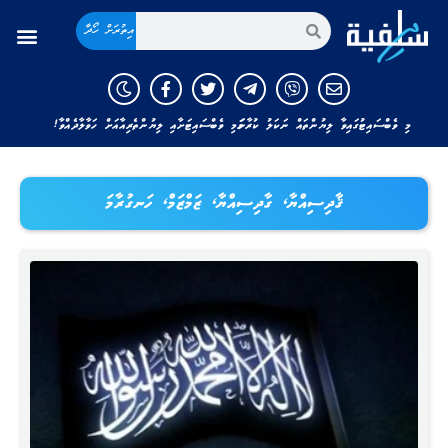
އިތުރަށް ހޯދާ
މި ވެބްސައިޓުގައިވާ ލިޔުންތައް ނަކަލު ކުރާނަމަ މި ވެބްސައިޓަށާއި ލިޔުންތެރިއާއަށް ހަވާލާދެއްވާ!
ޤާދިސިއްޔާ، ގާދިސިއްޔާ، ޒަމްޒަމް، ހަނގުރާމަ