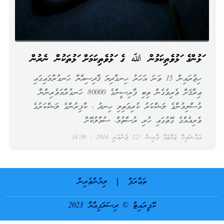
އަޅުންގެ އަޅުވެތިކަމުން ﷲ ގެ އަޅުވެތިކަމަށް އަޅުތަކުން ނެރުން
ހިޖުރައިން 15 ވަނަ އަހަރު ހިނގާދިޔަ ޤާދިސިއްޔާ ހަނގުރާމައިގައި
ޢިރާޤަށް ވެރިވެގެން ތިބި ފާރިސީންގެ 80000 ހަނގުރާމަވެރިންނާ
މުސްލިމުންގެ ލަޝްކަރު ކުރިމަތިލި ހިނދު ، ކާފިރުންގެ ލަޝްކަރުގެ
ވެރިއެއްގެ ގޮތުގައި ހުރި ރުސްތުމް، ސުވާލުކޮށް
އައްޝައިޚް ޒަމްޒަމް ފާރިޝް
22 ޖެނުއަރީ 2014
14:50
ތަޢާރަފް
ލިޔުންތެރިން
ކޮޕީރައިޓް © ދިސަލަފިއްޔާ 2023