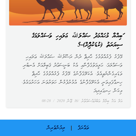
ނަބިއްޔާ މުޙައްމަދު ޞައްލަﷲ ޢަލައިހި ވަސައްލަމަގެ
ސިޔަރަތު (ކުޑަކުދިންނަށް)-5
މޭފުޅު ފެޅުއްވުމުގެ ޙާދިޘާ ދެން ރަސޫލުﷲ ޞައްލަﷲ ޢަލައިހި
ވަސައްލަމަ، ޙަލީމަތުގެފާނާއި އެކު ބަނީސަޢުދު ޤަބީލާއަށް އެނބުރި
ވަޑައިގެންނެވީއެވެ. އެކަލޭގެފާނުގެ މޭފުޅު ފެޅުއްވުމުގެ ޙާދިޘާ
ހިނގާފައިވަނީ އެކަލޭގެފާނުގެ އުމުރުފުޅުން ހަތަރުވަނަ އަހަރުގައެވެ.
މިކަން ހިނގައިދިޔަ
އަލް އަޚް ބިލާލް ޢަބްދުއްސައްތާރު
16 ޖޫން 2020
08:28
ތަޢާރަފް
ލިޔުންތެރިން