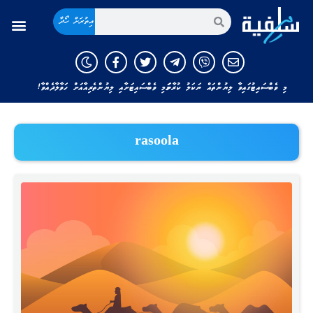
އިތުރަށް ހޯދާ
މި ވެބްސައިޓުގައިވާ ލިޔުންތައް ނަކަލު ކުރާނަމަ މި ވެބްސައިޓަށާއި ލިޔުންތެރިއާއަށް ހަވާލާދެއްވާ!
rasoola