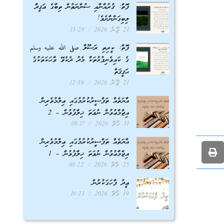
ފޮތް: ޤުރުއާނާއި ސުންނަތުން ތިބާގެ ޢަޤީދާ
ލިބިގަންނާށެވެ!
21 ޖޫން 2026
13:28
ފޮތް: ކީރިތި ރަސޫލާ صلى الله عليه وسلم
ގެ ކައިވެނިފުޅުތަކާ މެދު ދެކެވޭ ވާހަކަތަކުގެ
ޙަޤީޤަތް
21 ޖޫން 2026
12:39
އާޔަތެއް ތަފްސީރުކުރުމުގައި ޢިލްމުވެރިން
އިޖްމާޢުވުން ނުވަތަ ޚިލާފުވުން – 2
31 މާޗް 2026
08:17
އާޔަތެއް ތަފްސީރުކުރުމުގައި ޢިލްމުވެރިން
އިޖްމާޢުވުން ނުވަތަ ޚިލާފުވުން – 1
25 މާޗް 2026
08:22
ޢީދު ފާހަގަކުރުން
19 މާޗް 2026
16:23