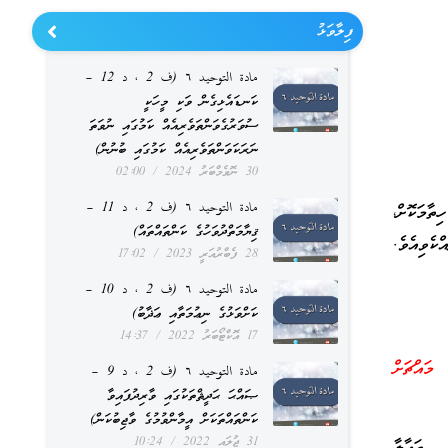
ފިލާވަޅު
مادة التوحيد ٦ (ف 2 ، د 12 –
ކަނޑައެޅިގެން ވަކި މީހަކީ
ސުވަރުގެވަންތަވެރިއެއް ކަމުގައި ނުވަތަ
ނަރަކަވަންތަވެރިއެއް ކަމުގައި ބުނުން)
30 ނޮވެމްބަރު 2024
02:00
مادة التوحيد ٦ (ف 2 ، د 11 –
ތާމަކޮށް،
ޤިޔާމަތްދުވަހުގެ ކަންތައްތައް)
ެވިއެވެ.
28 ފެބްރުއަރީ 2023
17:02
مادة التوحيد ٦ (ف 2 ، د 10 –
ކަށްވަޅުގެ ނިޢުމަތާއި ޢަޛާބު)
17 އޮކްޓޯބަރު 2022
14:37
މައްޗަށް
مادة التوحيد ٦ (ف 2 ، د 9 –
ޞައްޙަ ޙަދީޘްތަކުގައި ވާރިދުފައިވާ
ކަންތައްތަކަށް އީމާންވުމުގެ ވާޖިބުކަން)
31 ޖުލައި 2022
10:24