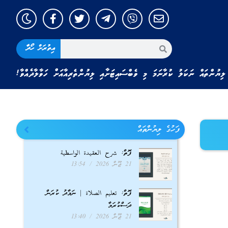
އިތުރަށް ހޯދާ
ލިޔުންތައް ނަކަލު ކުރާނަމަ މި ވެބްސައިޓަށާއި ލިޔުންތެރިއާއަށް ހަވާލާދެއްވާ!
ފަހުގެ ލިޔުންތައް
ފޮތް: شرح العقيدة الواسطية
21 ޖޫން 2026
13:54
ފޮތް: تعليم الصلاة | ނަމާދު ކުރަން
ދަސްކުރަމާ
21 ޖޫން 2026
13:40