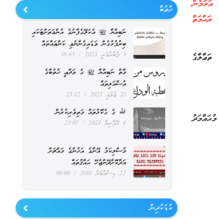
އަޅަމެން
ޚުޠުބާ
ރަޙްމަތް
ނަބިއްޔާ ﷺ އެކަލޭގެފާނުގެ އުންމަތަށްޓަކައި
ބިރުފުޅުގެން ވަޑައިގެންނެވި ކަންތައްތައް
5 ފެބްރުއަރީ 2023
18:45
ތަޢާލާގެ
މާތް ނަބިއްޔާ ﷺ ގެ ވަދާޢީ ޚުތުބާގެ
އުސްއަލިތައް
21 ޖުލައި 2021
23:12
ﷲ ގެ ގެކޮޅުތައް މަތިވެރިކުރުން
ޙައްމަދު
4 އޭޕްރިލް 2021
23:07
މުސްލިކަމު އޭނާގެ އަޚުންގެ މައްޗަށް
އަދާކޮށްދޭންޖެހޭ ޙައްޤުތައް
22 ޑިސެމްބަރު 2018
00:00
ކުޑަކުދިން