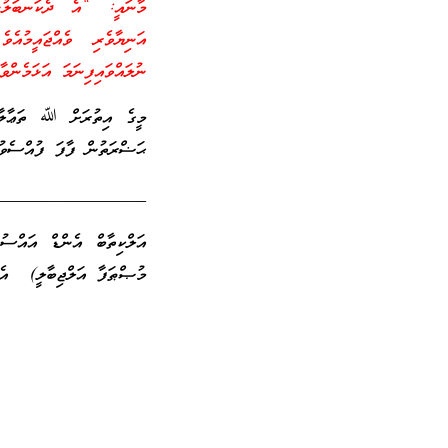
މާނައީ: “އެ ދެކަނބަލުން
އަނިޔާވެރި ވެއްޖައީމުއެ
ނުލައްވައިފިނަމަ އަޅަމެންވ
މީގެ އިތުރަށް ﷲ ތަޢާލާ އ
ޙަޟްރަތުން ފާފަ ފުއްސެވު
_________________
އަލްކިތާބް އެންޑް އައްސު
މުޞްޠަފާ އަލްޖިބާލީ) އެފ