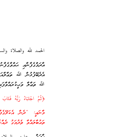
الحمد لله والصلاة والس
އާދަމްގެފާނާއި ޙައްވާގެފާ
އެދެބޭފުޅުން ﷲ ތަޢާލާއަށ
ﷲ ތަޢާލާ ވަޙީކުރައްވާފައި
﴿ثُمَّ اجْتَبَاهُ رَبُّهُ فَتَا
މާނައީ: “ދެން އެކަލޭގެފާ
ތައުބާލައްވާ ތެދުމަގު ދެއްކ