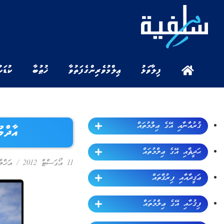
ފިލާވަޅު
ޢިލްމުވެރިންގެ ފަތުވާ
ޚުޠުބާ
ކުޑަކ
ޤުރުއާނާއި އޭގެ ޢިލްމުތައް
އާދްމ
ޙަދީޘާއި އޭގެ ޢިލްމުތައް
11 އޯގަސްޓް 2012
/
އަޚްލާ
ޢަޤީދާއާއި ފިރުޤާތައް
ފިޤުހާއި އޭގެ ޢިލްމުތައް