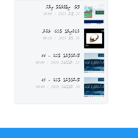
ފޮތް: ރިޒްޤުދެއްވާ އިލާހު
21 ޖޫން 2021
18:09
ކުޑަކުދިންގެ ވާހަކަ: ލަކުނު
25 މާޗް 2021
08:26
މޫސާގެފާނުގެ ވާހަކަ – 44
22 ނޮވެމްބަރު 2020
00:00
މޫސާގެފާނުގެ ވާހަކަ – 43
20 ނޮވެމްބަރު 2020
00:00