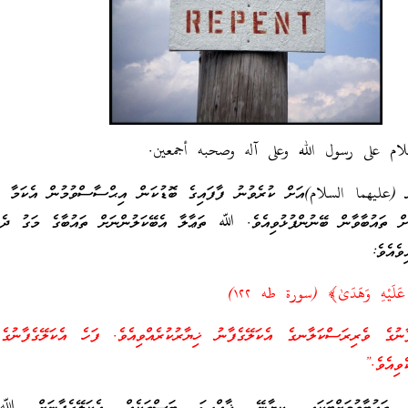
لام على رسول الله وعلى آله وصحبه أجمعين.
ނު (عليهما السلام)އަށް ކުރެވުނު ފާފައިގެ ބޮޑުކަން އިޙްސާސްވުމުން އެކަމާ ހި
ް ތައުބާވާން ބޭނުންފުޅުވިއެވެ. ﷲ ތަޢާލާ އެބޭކަލުންނަށް ތައުބާގެ މަގު ދެއްކ
ވެއެވެ:
بَ عَلَيْهِ وَهَدَىٰ﴾ (سورة طه ١٢٢)
ނުގެ ވެރިރަސްކަލާނގެ އެކަލޭގެފާނު ޚިޔާރުކުރެއްވިއެވެ. ފަހެ އެކަލޭގެފާނުގެ 
ެވިއެވެ.”