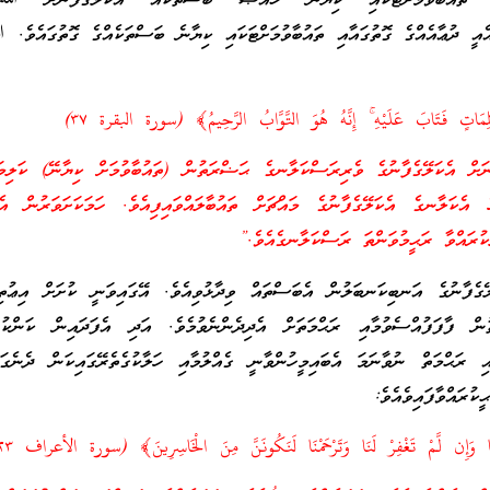
ައުބާވުމަށްޓަކައި ކިޔާނޭ ޚާއްޞަ ބަސްތަކެއް އެކަލޭގެފާނަށް ﷲ
އެއީ ދުޢާއެއްގެ ގޮތުގައާއި ތައުބާވުމަށްޓަކައި ކިޔާނެ ބަސްތަކެއްގެ ގޮތުގައެވެ.
َلِمَاتٍ فَتَابَ عَلَيْهِ ۚ إِنَّهُ هُوَ التَّوَّابُ الرَّحِيمُ﴾ (سورة البقرة ٣٧)
ަށް އެކަލޭގެފާނުގެ ވެރިރަސްކަލާނގެ ޙަޟްރަތުން (ތައުބާވުމަށް ކިޔާނޭ) ކަލިމަފ
ެ އެކަލާނގެ އެކަލޭގެފާނުގެ މައްޗަށް ތައުބާލައްވައިފިއެވެ. ހަމަކަށަވަރުން އެ
ކުރައްވާ ރަޙީމުވަންތަ ރަސްކަލާނގެއެވެ.”
ޭގެފާނުގެ އަނބިކަނބަލުން އެބަސްތައް ވިދާޅުވިއެވެ. އޭގައިވަނީ ކުށަށް އިޢުތިރ
ާފަފުއްސެވުމާއި ރަޙްމަތަށް އެދިދެންނެވުމެވެ. އަދި އެފަދައިން ކަންކުރަ
ި ރަޙްމަތް ނުވާނަމަ އެބައިމީހުންވާނީ ގެއްލުމާއި ހަލާކުގެތެރޭގައިކަން ދެނެގަނ
ުރައްވާފައިވެއެވެ:
َنَا وَإِن لَّمْ تَغْفِرْ لَنَا وَتَرْحَمْنَا لَنَكُونَنَّ مِنَ الْخَاسِرِينَ﴾ (سورة الأعراف ٢٣)