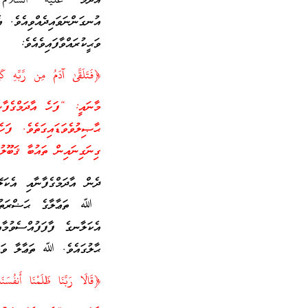
އާދަމް عليه السلام ތ
އުނގަންނަވައިދެއްވިއެވެ. 
ވަޙީކުރައްވާފައިވެއެވެ:
﴿فَتَلَقَّىٰ آدَمُ مِن رَّبِّهِ ك
މާނައީ: “ފަހެ އާދަމްގެފާނ
ޙާޞިލުވެވަޑައިގަތެވެ. ފަހ
ގިނަގިނައިން ތައުބާ ޤަބޫލު
ދެން އާދަމްގެފާނާއި އެކަލ
ﷲ ތަޢާލާގެ ޙަޟްރަތުން ފ
އެކަލާނގެ ފާފަފުއްސެވުމާއ
ޙާލުގައެވެ. ﷲ ތަޢާލާ ވަޙީކ
﴿قَالَا رَبَّنَا ظَلَمْنَا أَنفُس