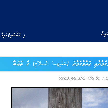
ުދިން
މި ވެބްސައިޓުގައިވާ 
ުގެފާނާއި ޙައްވާގެފާނު (عليهما السلام) ގެ ތައުބާ
ޤް
/
އަލް އުޚްތު އުންމު ޢަބްދިލްޢަފުއްވު