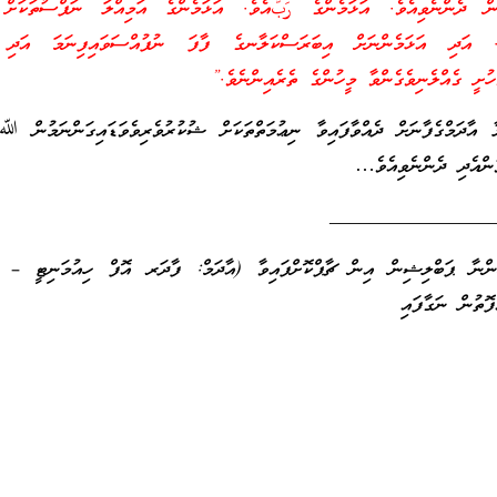
 ދެންނެވިއެވެ. އަޅަމެންގެ رَبُّއެވެ. އަޅަމެންގެ އަމިއްލަ ނަފްސުތަކަށް 
ވެ. އަދި އަޅަމެންނަށް އިބަރަސްކަލާނގެ ފާފަ ނުފުއްސަވައިފިނަމަ އަދި 
ާހުށީ ގެއްލެނިވެގެންވާ މީހުންގެ ތެރެއިންނެވެ.”
ާދަމްގެފާނަށް ދެއްވާފައިވާ ނިޢުމަތްތަކަށް ޝުކުރުވެރިވެވަޑައިގަންނަމުން ﷲ 
ންއެދި ދެންނެވިއެވެ…
________________
ންނާ ޕަބްލިޝިން އިން ޗާޕްކޮށްފައިވާ (އާދަމް: ފާދަރ އޮފް ހިއުމަނިޓީ – މު
ޮތުން ނަގާފައި