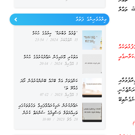
 ތަޢާލާ
 ﷲ ތަޢާލާ
ޢިލްމުވެރިންގެ ފަތުވާ
“ޖުމުޢާ މުބާރަކާ” ކިޔުމުގެ ޙުކުމް
15 ނޮވެމްބަރު 2024
23:54
ުޅުތަކެއް
ކަލާނގެއީ
އަތުކުރި އޮޅައިގެން ނަމާދުކުރުމުގެ ޙުކުމް
3 އޭޕްރިލް 2024
20:14
ާފުވުމާއި
ކަންފަތަށް އަޅާ ބޭހެއް ބޭނުންކުރުމުން ރޯދަ
ގެއްލޭ ތަ؟
ންޖެހެނީ
5 އޭޕްރިލް 2023
07:12
ެގެންތިބޭ
ނަމާދުކުރުން ނަހީކުރައްވާފައިވާ ވަގުތުތަކުގައި
ތަޙިއްޔަތުލް މަސްޖިދުގެ ސުންނަތް ކުރުން
28 މާޗް 2023
18:00