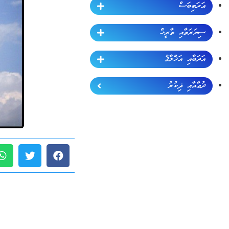
ޢަރަބިބަސް
ސިޔަރަތާއި ތާރީޚް
އަދަބާއި އަޚްލާޤު
ދުޢާއާއި ޛިކުރު