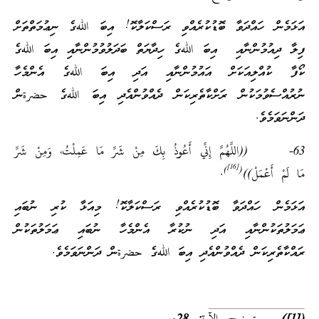
އަޅަމެން ހައްދަވާ ބޮޑުކުރެއްވި ރަސްކަލާކޮ! އިބަ اللهގެ ނިޢުމަތްތަށް
ފިލާ ދިއުމުންނާއި އިބަ اللهގެ ހިދާޔަތް ބަދަލުވުމުންނާއި އިބަ اللهގެ
ކޯފާ ކުއްލިއަކަށް އައުމުންނާއި އަދި އިބަ اللهގެ އެންމެހާ
ނުރުއްސެވުމަކުން ރަށްކާތެރިކަން ދެއްވުންއެދި އިބަ اللهގެ حضرةން
ދަންނަވަމެވެ.
63- ((اللَّهُمَّ إِنِّي أَعُوذُ بِكَ مِنْ شَرِّ مَا عَمِلْتُ، وَمِنْ شَرِّ
[16]
)
(
مَا لَمْ أَعْمَلْ))
.
އަޅަމެން ހައްދަވާ ބޮޑުކުރެއްވި ރަސްކަލާކޮ! މިއަޅާ ކުރި ނުބައި
ޢަމަލުތަކުންނާއި އަދި ނުކުރާ އެންމެހާ ނުބައި ޢަމަލުތަކުން
ރައްކާތެރިކަން ދެއްވުންއެދި އިބަ اللهގެ حضرةން ދަންނަވަމެވެ.