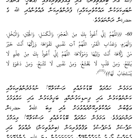
(الله އަށް ބިރުވެތިވުން)، އަދި ޢިއްފަތްތެރިކަމާއި (އެބަހީ: އެންމެހާ
ނުބައިކަމަކުން ރައްކާތެރިކަމާއި) ފުދުންތެރިކަން ދެއްވުންއެދި ﷲ ގެ
حضرةން ދަންނަވަމެވެ.
60- ((اللَّهُمَّ إِنِّي أَعُوذُ بِكَ مِنَ الْعَجْزِ، وَالْكَسَلِ، وَالْجُبْنِ، وَالْبُخْلِ،
وَالْهَرَمِ، وَعَذَابِ الْقَبْرِ، اللَّهُمَّ آتِ نَفْسِي تَقْوَاهَا، وَزَكِّهَا أَنْتَ خَيْرُ
مَنْ زَكَّاهَا، أَنْتَ وَلِيُّهَا وَمَوْلَاهَا، اللَّهُمَّ إِنِّي أَعُوذُ بِكَ مِنْ عِلْمٍ لَا
يَنْفَعُ، وَمِنْ قَلْبٍ لَا يَخْشَعُ، وَمِنْ نَفْسٍ لَا تَشْبَعُ، وَمِنْ دَعْوَةٍ لَا
[13]
)
(
يُسْتَجَابُ لَهَا))
.
އަޅަމެން ހައްދަވާ ބޮޑުކުރެއްވި ރަސްކަލާކޮ! ނުކުޅެދުންތެރިކަމާއި
ކަންނެތްކަމުން އަދި ފިނޑިކަމުންނާއި ބަޚީލުކަމުން އަދި ކައްވަޅުގެ
ޢަޒާބުން ރައްކާތެރިކޮށްދެއްވުމަށް އެދި އިބަ اللهގެ حضرةން
ދަންނަވަމެވެ. އަޅަމެން ހައްދަވާ ބޮޑުކުރެއްވި ރަސްކަލާކޮ! މިއަޅާގެ
ނަފްސަށް އެނަފްސުގެ ތަޤްވާވެރިކަން (ބިރުވެތިކަން) ދެއްވަވާ އަދި
އެނަފްސު ތޯހިރު ކުރައްވާންދޭވެާ. ހަމަކަށަވަރުން އިބަ اللهއީ އެންމެމޮޅަށް