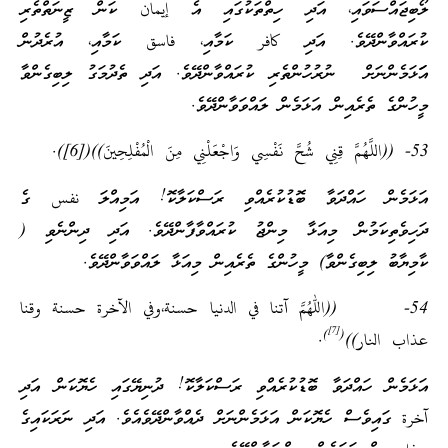
ލޯބިޖައްސަވައި، އަދި ހިތްތަކުގައި އެ إيمان ކަން ޒީނަތްތެރި
ކުރައްވާންދޭވެ. އަދި كافر ކަމާއި، فاسق ކަމާއި، އުރެދުން
އަަޅަމެންނަށް ނުރުހުންތެރި ކުރައްވާންދޭވެ. އަދި ތެދުމަގު ލިބިގެންވާ
މީހުންގެ ތެރެއިން އަޅަމެން ލައްވަވާންދޭވެ.
53- ((اللَّهُمَّ قِنِي شُحَّ نَفْسِي وَاجْعَلْنِي مِنَ الْمُفْلِحِينَ))([6]).
އަޅަމެން ހައްދަވާ ބޮޑުކުރެއްވި ރަސްކަލާކޮ! އަމިއްލަ نفس ގެ
ދަހިވެތިކަމުން މިއަޅާ މިންޖު ކުރައްވާފާންދޭވެ. އަދި ދިންނެވި (
ކާމިޔާބު ލިބިގެންވާ) މީހުންގެ ތެރެއިން މިއަޅާ ލައްވަވާންދޭވެ.
54- ((اللهمّ آتنا في الدنيا حسنة،وفي الآخرة حسنة وقنا
[7]
)
(
عذاب النار))
.
އަޅަމެން ހައްދަވާ ބޮޑުކުރެއްވި ރަސްކަލާކޮ! ދުނިޔޭގައި ހެޔޮކަން އަދި
آخرة ގައިވެސް ހެޔޮކަން އަޅަމެންނަށް ދެއްވާންދޭވެއެވެ. އަދި ނަރަކައިގެ