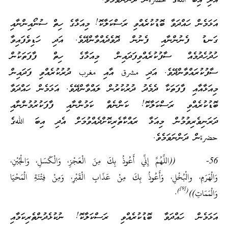
އެދި އިބަ اللهގެ حضرةން ދަންނަވަމެވެ.
އަޅަމެން ހައްދަވާ ބޮޑުކުރެއްވި ރަސްކަލާކޮ! މިއަޅާގެ ހިތް ސުނޯއިންނާއި
ގަނޑު ފެނުންނާއި ފެނުން ދޮވެދެއްވާންދޭވެ. އަދި ހަޑިވެފައިވާ
ހުދުހެދުމެއް ސާފުކުރެއްވިފަދައިން މިއަޅާގެ ހިތް ފާފަތަކުން
ސާފުކުރައްވާންދޭވެ. އަދި مشرق އާއި مغرب ދުރުކުރެއްވި ފަދައިން
މިއަޅާއާއި ފާފަތަކާ ދެމެދު ދުރުކުރުން ލައްވާންދޭވެ. އަޅަމެން ހައްދަވާ
ބޮޑުކުރެއްވި ރަސްކަލާކޮ! ކަންނެތް ކަމުންނާއި ފާފަކުރުމުންނާއި
ދަރަނިވެރިވުމުން މިއަޅާ ރައްކާތެރިކޮށްދެއްވުމަށް އެދި އިބަ اللهގެ
حضرةން ދަންނަވަމެވެ.
56- ((اللَّهُمَّ إِنِّي أَعُوذُ بِكَ مِنَ الْعَجْزِ، وَالْكَسَلِ، وَالْجُبْنِ،
وَالْهَرَمِ، والْبُخْلِ، وَأَعُوذُ بِكَ مِنْ عَذَابِ الْقَبْرِ، وَمِنْ فِتْنَةِ الْمَحْيَا
[9]
)
(
وَالْمَمَاتِ))
.
އަޅަމެން ހައްދަވާ ބޮޑުކުރެއްވި ރަސްކަލާކޮ! ނުކުޅެދުންތެރިކަމާއި