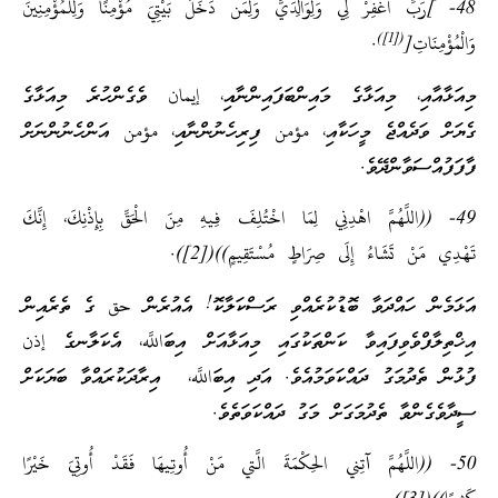
48- ]رَبِّ اغْفِرْ لِي وَلِوَالِدَيَّ وَلِمَن دَخَلَ بَيْتِيَ مُؤْمِنًا وَلِلْمُؤْمِنِينَ
([1])
وَالْمُؤْمِنَاتِ[
.
މިއަޅާއާއި، މިއަޅާގެ މައިންބަފައިންނާއި، إيمان ވެގެންހުރެ މިއަޅާގެ
ގެޔަށް ވަދެއްޖެ މީހަކާއި، مؤمن ފިރިހެނުންނާއި، مؤمن އަންހެނުންނަށް
ފާފަފުއްސަވާންދޭވެ.
49- ((اللَّهُمَّ اهْدِنِي لِمَا اخْتُلِفَ فِيهِ مِنَ الْحَقِّ بِإِذْنِكَ، إِنَّكَ
تَهْدِي مَنْ تَشَاءُ إِلَى صِرَاطٍ مُسْتَقِيمٍ))([2]).
އަޅަމެން ހައްދަވާ ބޮޑުކުރެއްވި ރަސްކަލާކޮ! އެއުރެން حق ގެ ތެރެއިން
އިޚްތިލާފްވެވިފައިވާ ކަންތަކުގައި މިއަޅާއަށް އިބަاللَّه، އެކަލާނގެ إذن
ފުޅުން ތެދުމަގު ދައްކަވަމުއެވެ. އަދި އިބަاللَّه، އިރާދަކުރައްވާ ބަޔަކަށް
ސީދާވެގެންވާ ތެދުމަގަށް މަގު ދައްކަވަތެވެ.
50- ((اللَّهُمَّ آتِني الحِكْمَةَ الَّتي مَنْ أُوتِيهَا فَقَدْ أُوتِيَ خَيْرًا