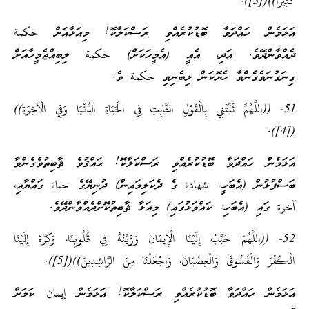
كَثِيرًا))([3]).
އަޅަމެން ހައްދަވާ ބޮޑުކުރެއްވި ރަސްކަލާކޮ! މިއަޅާއަށް حكمة
ދެއްވާންދޭވެ. އަދި، އެއީ (އެމީހަކަށް) حكمة ލިބިއްޖެމީހާއަށް
ގިނަގުނަވެގެންވާ ހެޔޮކަން ލިބެނިވި حكمة ވެ.
51- ((اللَّهُمَّ ثَبِّتْنِي بِالْقَوْلِ الثَّابِتِ فِي الْحَيَاةِ الدُّنْيَا وَفِي الْآخِرَةِ))
([4]).
އަޅަމެން ހައްދަވާ ބޮޑުކުރެއްވި ރަސްކަލާކޮ! ޙައްޤުވެ ޘާބިތުވެގެންވާ
ބަސްފުޅުން (އެބަހީ: شهادة ގެ ދެކަލިމައިން) ދުނިޔޭގެ حياة ގައްޔާއި،
آخرة ގައި (އެބަހި: ކައްވަޅުގައި) މިއަޅާ ޘާބިތުކޮށްދެއްވާންދޭވެ.
52- ((اللَّهُمَ حَبَّبْ إِلَيْنَا الْإِيمَانَ وَزَيِّنْهُ فِي قُلُوبِنَا، وَكَرِّهْ إِلَيْنَا
الْكُفْرَ وَالْفُسُوقَ وَالْعِصْيَانَ، وَاجْعَلْنَا مِنَ الرَّاشِدِينَ))([5]).
އަޅަމެން ހައްދަވާ ބޮޑުކުރެއްވި ރަސްކަލާކޮ! އަަޅަމެން إيمان ކަމަށް