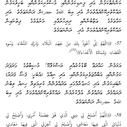
ކަންނެތްކަމުން އަދި ފިނޑިކަމުންނާއި މުސްކުޅިކަމުންނާއި ބަޚީލުކަމުން
ރައްކާތެރިކޮށްދެއްވުމަށް އެދި އިބަ اللهގެ حضرةން ދަންނަވަމެވެ. އަދި
ކައްވަޅުގެ ޢަޒާބުންނާއި ދިރިހުރުމާއި މަރުވުމުގެ ފިތުނައިން
ރައްކާތެރިކޮށްދެއްވުމަށް އެދި ދަންނަވަމެވެ.
57- ((اللهمَّ إنِّي أعُوذُ بِكَ مِنْ جَهْدِ الْبَلَاءِ، وَدَرَكِ الشَّقَاءِ، وَسُوءِ
[10]
)
(
الْقَضَاءِ، وَشَمَاتَةِ الْأَعْدَاءِ))
.
އަޅަމެން ހައްދަވާ ބޮޑުކުރެއްވި ރަސްކަލާކޮ! މުޞީބާތުގެ ގަދަފަދަ
ކަމުންނާއި އަބާއްޖަވެރިކަމުންނާއި، އަދި ނިޔާގެ (އެބަހީ: ޤަޟޯ ޤަދަރު)
ނުބައިކަމުން، އަދި ހަނގުރާމާގައި ޢަދުއްވުންނާ ކުރިމަތިލާ ހިނދު ލިބުނު
ދެރައާމެދު ޢަދުއްވުން އުފާކުރުމުން ރައްކާތެރިކޮށްދެއްވުމަށް އެދި އިބަ
اللهގެ حضرةން ދަންނަވަމެވެ.
58- ((اللَّهُمَّ أَصْلِحْ لِي دِينِي الَّذِي هُوَ عِصْمَةُ أَمْرِي، وَأَصْلِحْ لِي
دُنْيَايَ الَّتِي فِيهَا مَعَاشِي، وَأَصْلِحْ لِي آخِرَتِي الَّتِي فِيهَا مَعَادِي،