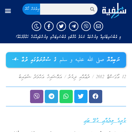
އިތުރަށް ހޯދާ
މި ވެބްސައިޓުގައިވާ ލިޔުންތައް ނަކަލު ކުރާނަމަ މި ވެބްސައިޓަށާއި ލިޔުންތެރިއާއަށް ހަވާލާދެއްވާ!
ނަބިއްޔާ صلى الله عليه و سلم ގެ ސުންނަތުގައި ދުޢާ -4-
12 އޯގަސްޓް 2012
/
ދުޢާއާއި ޛިކުރު
/
އައްްޝައިޚު އަޙްމަދު ޝުޢައިބު
ކުރީގެ ލިޔުމާއި ގުޅޭ ބައި