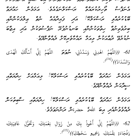
އެނަފްސު ތޯހިރުކުރައްވާ ރަސްކަލާނަގެއެވެ. އަޅަމެން ހައްދަވާ
ބޮޑުކުރެއްވި ރަސްކަލާކޮ! އަދި ފައިދާއެއް ނެތް ޢިލްމަކުންނާއި
ބިރުވެތިނުވާ ހިތްތަކުންނާއި ބަނޑުނުފުރޭ ނަފްސުތަކުން އަދި އިޖާބަ
ނުކުރެވޭ ދުޢާއަކުން މިއަޅާ ރައްކާތެރިކޮށް ދެއްވާންދޭވެ.
61- ((اللَّهُمَّ اهْدِنِي وَسَدِّدْنِي، ނުވަތަ اللَّهُمَّ إِنِّي أَسْأَلُكَ الْهُدَى
[14]
)
(
وَالسَّدَادَ))
.
އަޅަމެން ހައްދަވާ ބޮޑުކުރެއްވި ރަސްކަލާކޮ! މިއަޅާއަށް ހިދާޔަތާއި
ސީދާކަން ދެއްވާންދޭވެ.
އަޅަމެން ހައްދަވާ ބޮޑުކުރެއްވި ރަސްކަލާކޮ! ހިދާޔަތާއި ސާބިތުކަންު
ދެއްވެވުންއެދި އިބަ اللهގެ حضرةން ދަންނަވަމެވެ.
62- ((اللَّهُمَّ إِنِّي أَعُوذُ بِكَ مِنْ زَوَالِ نِعْمَتِكَ، وَتَحَوُّلِ عَافِيَتِكَ،
[15]
)
(
وَفُجَاءَةِ نِقْمَتِكَ، وَجَمِيعِ سَخَطِكَ))
.