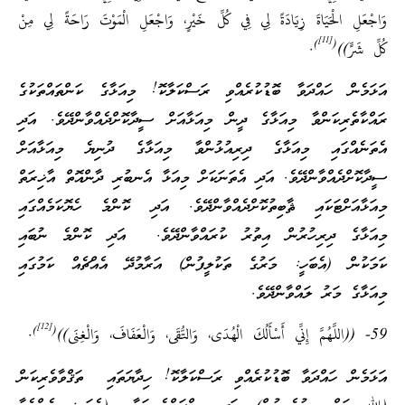
وَاجْعَلِ الْحَيَاةَ زِيَادَةً لِي فِي كُلِّ خَيْرٍ، وَاجْعَلِ الْمَوْتَ رَاحَةً لِي مِنْ
[11]
)
(
كُلِّ شَرٍّ))
.
އަޅަމެން ހައްދަވާ ބޮޑުކުރެއްވި ރަސްކަލާކޮ! މިއަޅާގެ ކަންތައްތަކުގެ
ރައްކާތެރިކަންވާ މިއަޅާގެ ދީން މިއަޅާއަށް ސީދާކޮށްދެއްވާންދޭވެ. އަދި
އެތަނެއްގައި މިއަޅާގެ ދިރިއުޅުންވާ މިއަޅާގެ ދުނިޔެ މިއަޅާއަށް
ސީދާކޮށްދެއްވާންދޭވެ. އަދި އެތަނަކަށް މިއަޅާ އެނބުރި ދާންއޮތް އާޚިރަތް
މިއަޅާއަށްޓަކައި ޘާބިތުކޮށްދެއްވާންދޭވެ. އަދި ކޮންމެ ހެޔޮކަމެއްގައި
މިއަޅާގެ ދިރިހުރުން އިތުރު ކުރައްވާންދޭވެ. އަދި ކޮންމެ ނުބައި
ކަމަކުން (އެބަހީ: މަރުގެ ތަކުލީފުން) އަރާމުދޭ އެއްޗެއް ކަމުގައި
މިއަޅާގެ މަރު ލައްވާންދޭވެ.
[12]
)
(
59- ((اللَّهُمَّ إِنِّي أَسْأَلُكَ الْهُدَى، وَالتُّقَى، وَالْعَفَافَ، وَالْغِنَى))
.
އަޅަމެން ހައްދަވާ ބޮޑުކުރެއްވި ރަސްކަލާކޮ! ހިދާޔަތައި ތަޤްވާވެރިކަން