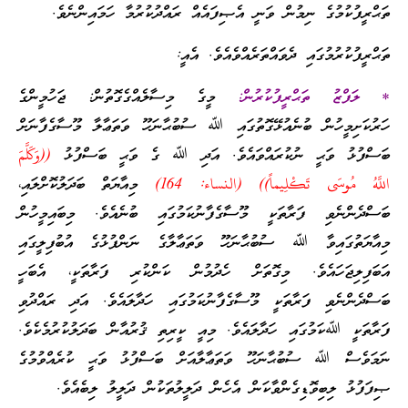
ތަޙްރީފުކުމުގެ ނިމުން ވަނީ އެޞިފައެއް ރައްދުކުރުމާ ހަމައިންނެވެ.
ތަޙްރީފުކުރުމުގައި ދެވައްތަރެއްވެއެވެ. އެއީ:
* ލަފްޒު ތަޙްރީފުކުރުން:
މީގެ މިސާލެއްގެގޮތުން: ޖަހުމީންގެ
ހަރުކަށިމީހުން ބުނެއުޅޭގޮތުގައި ﷲ ސުބުޙާނަހޫ ވަތަޢާލާ މޫސާގެފާނަށް
ބަސްފުޅު ވަޙީ ނުކުރައްވައެވެ. އަދި ﷲ ގެ ވަޙީ ބަސްފުޅު
((وَكَلَّمَ
اللَّهُ مُوسَى تَكْلِيماً)) (النساء: 164)
މިއާޔަތް ބަދަލުކޮށްލައި،
ބަސްދެންނެވި ފަރާތަކީ މޫސާގެފާނުކަމުގައި ބުނެއެވެ. މިބައިމީހުން
މިއާޔަތުގައިވާ ﷲ ސުބުޙާނަހޫ ވަތަޢާލާގެ ނަންފުޅުގެ އުބުފިލީގައި
އަބަފިލިޖަހައެވެ. މިގޮތަށް ހެދުމުން ކަންކުރި ފަރާތަކީ، އެބަހީ
ބަސްދެންނެވި ފަރާތަކީ މޫސާގެފާނުކަމުގައި ހަދާލައެވެ. އަދި ރައްދުވި
ފަރާތަކީ ﷲކަމުގައި ހަދާލައެވެ. މިއީ ކީރިތި ޤުރުއާން ބަދަލުކުރުމެކެވެ.
ނަމަވެސް ﷲ ސުބުޙާނަހޫ ވަތަޢާލާއަށް ބަސްފުޅު ވަޙީ ކުރެއްވުމުގެ
ޞިފަފުޅު ލިބިވޮޑިގެންވާކަން އެހެން ދަލީލުތަކުން ދަލީލު ލިބެއެވެ.