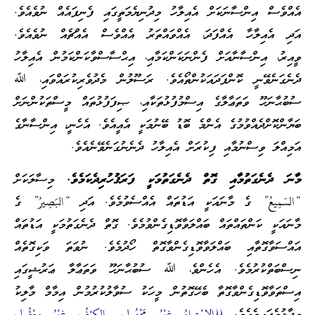
އެއްވެސް އިންސާނަކަށް އެއިލާހު މިދުނިޔެމަތީގައި ފެނިފައެއް ނުވެއެވެ.
އަދި އެއިލާހާ އެއްފަދަ، އެއްވައްތަރު އެއްވެސް އެއްޗެއް ނުވެއެވެ.
ވީއިރު، އިންސާނާއަށް ފެންނަކަންކަމާއި، އިޙްސާސްވާކަންކަމުން އެއިލާހު
ދެނެގަނެވޭނީ ކޮންފަދައަކުންތޯއެވެ. ރަސޫލުން މެދުވެރިކުރައްވައި، ﷲ
ސުބުޙާނަހޫ ވަތަޢާލާގެ އިސްމުފުޅުތަކާއި، ޞިފަފުޅުތައް މީސްތަކުންނަށް
ބަޔާންކޮށްދެއްވުމުގެ އެންމެ ބޮޑު ބޭނުމަކީ އެއީއެވެ. އެހެނީ، އިންސާނާގެ
އަމިއްލަ ވިސްނުމާއި ފިކުރަށް އެއިލާހު ދެނެނުގަނެވޭނެއެވެ.
މާނަ ދެނެގަތުމާއި ގޮތް ދެނެގަތުމަކީ ފަރަޤުހުރިދެކަމެވެ.
މިސާލަކަށް
“السَمِيعُ” ގެ މާނައަކީ އަޑުތައް އެއްސެވުމެވެ. އަދި “البَصِيرُ” ގެ
މާނައަކީ ކަންތައްތައް ބައްލަވާވޮޑިގެންވުމެވެ. ގޮތް ދެނެގަތުމަކީ އަޑުތައް
އައްސަވާގޮތާއި ބައްލަވާވޮޑިގެންވާގޮތް ހޯދުމެވެ. ނުވަތަ ވަކިގޮތެއް
ނިސްބަތްކުރުމެވެ. އެހެންވެ، ﷲ ސުބުޙާނަހޫ ވަތަޢާލާ ޢަރުޝީގައި
އިސްތަވާވޮޑިގެންވާގޮތާ ބެހޭގޮތުން މީހަކު ސުވާލުކުރުމުން އިމާމް މާލިކު