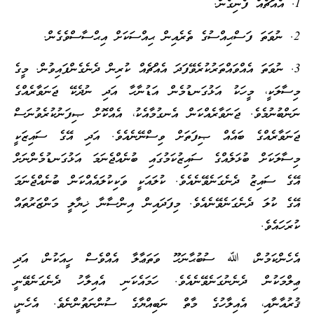
1. އެއްޗެއް ފެނިގެން.
2. ނުވަތަ ފަސްޙިއްސުގެ ތެރެއިން ޙިއްސަކަށް އިޙްސާސްވެގެން.
3. ނުވަތަ އެއްވައްތަރުކުރެވޭފަދަ އެއްޗެއް ކުރިން ދެނެގެންފައިވުން. މީގެ
މިސާލަކީ، މީހަކު އަޅުގަނޑުމެން އަޑުނާހާ އަދި ނުދެކޭ ޖަނަވާރެއްގެ
ނަންބުނުމެވެ. ޖަނަވާރެއްކަން އެނގުމާއެކު، އެއްކޮށް ޞިފަނުކުރެވުނަސް
ޖަނަވާރެއްގެ ބައެއް ޞިފަތަށް ވިސްނޭނެއެވެ. އަދި އޭގެ ސައިޒަކީ
މިސާލަކަށް ބުޅަލެއްގެ ސައިޒުކަމުގައި ބުނެއްޖެނަމަ އަޅުގަނޑުމެންނަށް
އޭގެ ސައިޒު ދެނެގަނެވޭނެއެވެ. ކުލައަކީ ވަކިކުލައެއްކަން ބުނެއްޖެނަމަ
އޭގެ ކުލަ ދެނެގަނެވޭނެއެވެ. މިފަދައިން އިންސާނާ ޚިޔާލީ މަންޒަރުތައް
ކުރަހައެވެ.
އެހެންކަމުން، ﷲ ސުބުޙާނަހޫ ވަތަޢާލާ އެއްވެސް ހީއަކުން، އަދި
ޢިލްމަކުން ދެނެނުގަނެވޭނެއެވެ. ހަމައެކަނި އެއިލާހު ދެނެގަނެވޭނީ
ޤުރުއާނާއި، އެއިލާހުގެ މާތް ނަބިއްޔާގެ ސުންނަތުންނެވެ. އެހެނީ،