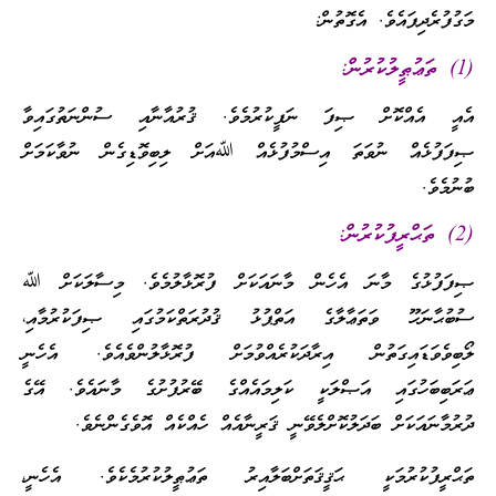
މަގުފުރެދިފައެވެ. އެގޮތުން:
(1) ތަޢުޠީލުކުރުން:
އެއީ އެއްކޮށް ޞިފަ ނަފީކުރުމެވެ. ޤުރުއާނާއި ސުންނަތުގައިވާ
ޞިފަފުޅެއް ނުވަތަ އިސްމުފުޅެއް ﷲއަށް ލިބިވޮޑިގެން ނުވާކަމަށް
ބުނުމެވެ.
(2) ތަޙްރީފުކުރުން:
ޞިފަފުޅުގެ މާނަ އެހެން މާނައަކަށް ފުރޮޅާލުމެވެ. މިސާލަކަށް ﷲ
ސުބުޙާނަހޫ ވަތަޢާލާގެ އަތްޕުޅު ޤުދުރަތްކަމުގައި ޞިފަކުރުމާއި،
ލޯބިވެވަޑައިގަތުން އިރާދަކުރެއްވުމަށް ފުރޮޅާލުންވެއެވެ. އެހެނީ
ޢަރަބިބަހުގައި އަޞްލަކީ ކަލިމައެއްގެ ބޭރުފުށުގެ މާނައެވެ. އޭގެ
ދުރުމާނައަކަށް ބަދަލުކޮށްލެވޭނީ ޤަރީނާއެއް ހެއްކެއް އޮވެގެންނެވެ.
ތަޙްރީފުކުރުމަކީ ޙަޤީޤަތަށްބަލާއިރު ތަޢުޠީލުކުރުމެކެވެ. އެހެނީ،