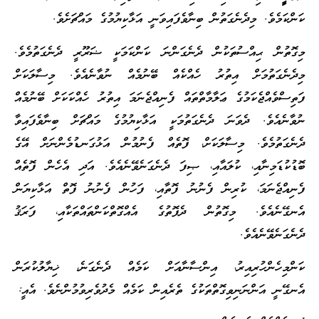
ކަންކަމެވެ. މިދެނެގަތުން ބިނާވެފައިވަނީ އަޅާކިޔުމުގެ މައްޗަށެވެ.
މިގޮތުން ޙިއްސުތަކުން ދެނެގަންނަ ކަންކަމަކީ ޟަރޫރީ ދެނެގަތުމެވެ.
މިދެނެގަތުމަށް އިތުރު ހެއްކެއް ބޭނުމެއް ނުވާނެއެވެ. މިސާލަކަށް
ފަތިސްވެއްޖެކަމުގެ ޢަލާމާތްތައް ފެނިއްޖެނަމަ އިތުރު ހެއްކަކަށް ބޭނުމެއް
ނުވާނެއެވެ. ދެވަނަ ދެނެގަތުމަކީ އަޅާކިޔުމުގެ މައްޗަށް ބިނާވެފައިވާ
ދެނެގަތުމެވެ. މިސާލަކަށް، ފޮތެއް ފެނުމުން އަޅުގަނޑުމެންނަށް އޭގެ
ބޮޑުކުޑަމިނާއި، ކުލައާއި، ޞިފަ ދެނެގަނެވޭނެއެވެ. އަދި އެހެން ފޮތެއް
ފެނިއްޖެނަމަ، ކުރިން ފެނުނު ފޮތާއި، ފަހުން ފެނުނު ފޮތް އަޅާކިޔަން
އެނގޭނެއެވެ. މިގޮތުން ދެފޮތުގެ އެއްގޮތްކަންތައްތަކާއި، ފަރަޤު
ދެނެގަނެވޭނެއެވެ.
ކަންމިހެންހުރިއިރު، އިންސާނާއަށް ކަމެއް ދެނެގަނެ، ޚިޔާލުކުރަން
އެނގޭނީ އަންނަނިވިގޮތްތަކުގެ ތެރެއިން ކަމެއް މެދުވެރިވުމުންނެވެ. އެއީ: