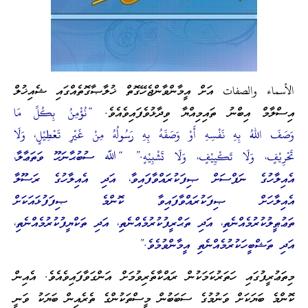
الأسماء والصفات އަށް އީމާންވާންޖެހޭގޮތް ޚުލާޞާގޮތެއްގައި ޝެއިޚުލް
އިސްލާމް އިބްނު ތައިމިއްޔާ ވިދާޅުވެފައިވެއެވެ.
“نُؤْمِنُ بِكُلِّ مَا
وَصَفَ اللهُ بِهِ نَفْسِهِ أَوْ وَصَفَهُ بِهِ رَسُولُهُ مِنْ غَيْرِ تَعْطِيْلٍ، وَلَا
تَحْرِيْفٍ، وَلَا تَكْيِيْفٍ، وَلَا تَشْبِيْهٍ.”
“ﷲ ސުބުޙާނަހޫ ވަތަޢާލާ،
އެއިލާހުގެ ނަފްސަށް ޞިފަކުރައްވާފައިވާ، އަދި އެއިލާހުގެ ރަސޫލާ
އެއިލާހަށް ޞިފަކުރައްވާފައިވާ ކޮންމެ ޞިފަފުޅައަކަށް
ތަޢުޠީލުކުރުމެއްނެތި، އަދި ތަޙްރީފުކުރުމެއްނެތި، އަދި ތަކްޔީފުކުރުމެއްނެތި،
އަދި ތަޝްބީހަކުރުމެއްނެތި އީމާންވުމެވެ.”
މިތަޢުރީފުގައި ހަތަރުކަމަކުން ރައްކާތެރިވުމަށް އަންގަވާފައިވެއެވެ. އެއިން
ކޮންމެ ބަޔަކަށް ވަނުމުގެ ސަބަބުން މީސްތަކުންގެ ތެރެއިން ބަޔަކު ވަނީ