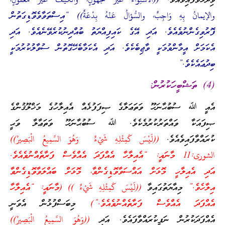
ވިދާޅުވެފައިވެއެވެ.
((الاسْتِواءُ غيْرُ مَجْهُولٍ، والكيْفُ غيْرُ معْقُولٍ،
والإيمانُ بِهِ وَاجِبٌ، والسُّؤالُ عَنْهُ بِدْعَةٌ)) “އިސްތަވާވެވޮޑިގަތުން
ފޮރުވިގެންނުވެއެވެ. އަދި އޭގެ ކައިފިއްޔަތު ބުއްދިނުކުރެވޭނެއެވެ. އަދި
އެކަމަށް އީމާންވުމަކީ ވާޖިބެކެވެ. އަދި އެކަމާބެހޭގޮތުން ސުވާލުކުރުމަކީ
ބިދުޢައެކެވެ.”
(4) ތަޝްބީހަކުރުން:
އެއީ ﷲ ސުބުޙާނަހޫ ވަތަޢަލާގެ ޞިފަފުޅެއް އެއިލާހުގެ މަޚްލޫޤުންގެ
ޞިފައަކާ ވައްތަރުކުރުމެކެވެ. ﷲ ސުބުޙާނަހޫ ވަތަޢާލާ ވަޙީ
ކުރައްވާފައިވެއެވެ.
((لَيْسَ كَمِثْلِهِ شَيْءٌ وَهُوَ السَّمِيعُ الْبَصِيرُ))
الشورى:11 މާނައީ: “އެއިލާހާ އެއްފަދަ އެއްވެސް ފަރާތެއްނުވެއެވެ.
އަދި އެއިލާހީ މޮޅަށް އައްސަވާވޮޑިގެންވާ، މޮޅަށް ބައްލަވާވޮޑިގެންވާ
އިލާހެވެ.”
މިއާޔަތުގައިވާ
((لَيْسَ كَمِثْلِهِ شَيْءٌ )) (މާނައީ: “އެއިލާހާ
އެއްފަދަ އެއްވެސް ފަރާތެއްނުވެއެވެ.”)
މިބަސްފުޅުން އެވަނީ
އެއްފަދަކުރުން ނަފީކުރައްވާފައެވެ. އަދި
((وَهُوَ السَّمِيعُ الْبَصِيرُ))