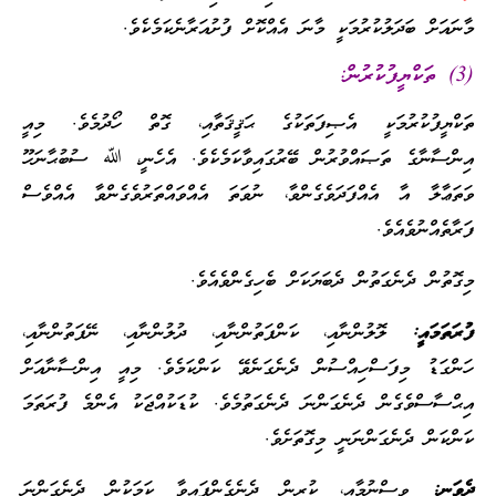
މާނައަށް ބަދަލުކުރުމަކީ މާނަ އެއްކޮށް ފުށުއަރާނެކަމެކެވެ.
(3) ތަކްޔީފުކުރުން:
ތަކްޔީފުކުރުމަކީ އެޞިފަތަކުގެ ޙަޤީޤަތާއި، ގޮތް ހޯދުމެވެ. މިއީ
އިންސާނާގެ ތަޞައްވުރުން ބޭރުގައިވާކަމެކެވެ. އެހެނީ، ﷲ ސުބުޙާނަހޫ
ވަތަޢާލާ އާ އެއްފަދަވެގެންވާ، ނުވަތަ އެއްވައްތަރުވެގެންވާ އެއްވެސް
ފަރާތެއްނުވެއެވެ.
މިގޮތުން ދެނެގަތުން ދެބަޔަކަށް ބެހިގެންވެއެވެ.
ފުރަތަމައީ:
ލޮލުންނާއި، ކަންފަތުންނާއި، ދުލުންނާއި، ނޭފަތުންނާއި،
ހަންގަޑު މިފަސްހިއްސުން ދެނެގަނެވޭ ކަންކަމެވެ. މިއީ އިންސާނާއަށް
އިޙްސާސްވެގެން ދެނެގަންނަ ދެނެގަތުމެވެ. ކުޑަކުއްޖަކު އެންމެ ފުރަތަމަ
ކަންކަން ދެނެގަންނަނީ މިގޮތަށެވެ.
ދެވަނީ:
ވިސްނުމާއި، ކުރިން ދެނެގެންފައިވާ ކަމަކުން ދެނެގަންނަ