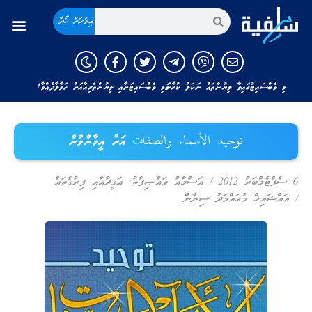
އިތުރަށް ހޯދާ
މި ވެބްސައިޓުގައިވާ ލިޔުންތައް ނަކަލު ކުރާނަމަ މި ވެބްސައިޓަށާއި ލިޔުންތެރިއާއަށް ހަވާލާދެއްވާ!
توحيد الأسماء والصفات އަށް އީމާންވުން
6 ސެޕްޓެމްބަރު 2012
/
އަސްމާއު ވައްޞިފާތު
,
ޢަޤީދާއާއި ފިރުޤާތައް
/
އައްޝައިޚް މުޙައްމަދު ސިނާން