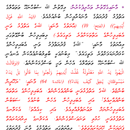
* މާނައިގެގޮތުން ތަޙްރީފުކުރުން:
މިގޮތުން ﷲ ސުބުޙާނަހޫ ވަތަޢާލާގެ
އަތްޕުޅު ޤުދުރަތުގެ މާނަކުރާމީހުން ބުނެއުޅެއެވެ.
((يَدُ اللَّهِ فَوْقَ
أَيْدِيهِمْ)) (الفتح: 10) (އާޔަތުގެ މާނައީ: ﷲގެ އަތްޕުޅު ވަނީ
އެބައިމީހުންގެ އަތްތަކަށްވުރެ މަތީގައެވެ.)
މިބައިމީހުން ބުނާގޮތުގައި
މިއާޔަތުގެ މާނައީ: “ﷲގެ ޤުދުރަތްފުޅު ވަނީ އެބައިމީހުންގެ
ކުޅަދާނަކަމަށްވުރެ މަތީގައެވެ.” މިބުނުމަކީ ބާޠިލުބުނުމެއްކަން އެނގެނީ
ﷲ ސުބުޙާނަހޫ ވަތަޢާލާގެ އެހެން ވަޙީ ބަސްފުޅަކުންނެވެ.
((وَقَالَتْ
الْيَهُودُ يَدُ اللَّهِ مَغْلُولَةٌ غُلَّتْ أَيْدِيهِمْ وَلُعِنُوا بِمَا قَالُوا بَلْ يَدَاهُ
مَبْسُوطَتَانِ يُنفِقُ كَيْفَ يَشَاءُ)) (المائدة: 64) މާނައީ: “ޔަހޫދީން
ބުންޏެވެ. ﷲގެ އަތްޕުޅުވަނީ ބަންދުވެގެންނެވެ. އެބައިމީހުންގެ އަތްތައް
ބަންދުވާށިއެވެ! އަދި އެބައިމީހުން އެހެން ބުނުމުގެ ސަބަބުން
އެބައިމީހުންނަށް ލަޢުނަތްލެއްވިއެވެ. އަދި ކިއެއްތަ! އެކަލާނގެ
އަތްޕުޅުވަނީ ހުޅުވި ތަނަވަސްވެގެންނެވެ. އެކަލާނގެ އިރާދަކުރައްވާ
ފަދަޔަކުން ހޭދަކުރައްވަތެވެ.”
މިއާޔަތުގައި އަތްޕުޅުގެ މާނަ ޤުދުރަތުގެ