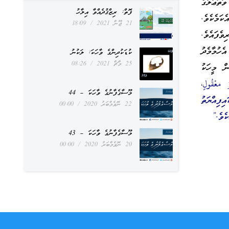
ަތަޢާލާގެ
ފޮތް: ރިޒްޤުދެއްވާ އިލާހު
ކަމެކެވެ.
21 ޖޫން 2021
18:09
ެފައެވެ.
ުމާމެދު
ކުޑަކުދިންގެ ވާހަކަ: ލަކުނު
25 މާޗް 2021
08:26
ް މީހަކު
معْقُولٍ،
މޫސާގެފާނުގެ ވާހަކަ – 44
ިފިއްޔަތު
22 ނޮވެމްބަރު 2020
00:00
ކެވެ.”
މޫސާގެފާނުގެ ވާހަކަ – 43
20 ނޮވެމްބަރު 2020
00:00