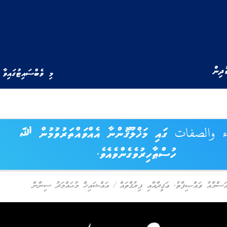
ުދިން
މި ވެބްސައިޓުގައިވާ 
 والصفات ގައި މަޚްލޫޤުންނާ އެއްވައްތަރުވުމުން ﷲ
ހުސްޠާހިރުވެގެންވެއެވެ.
ަސްމާއު ވައްޞިފާތު
,
ޢަޤީދާއާއި ފިރުޤާތައް
/
އައްޝައިޚް މުޙައްމަދު ސިނާން