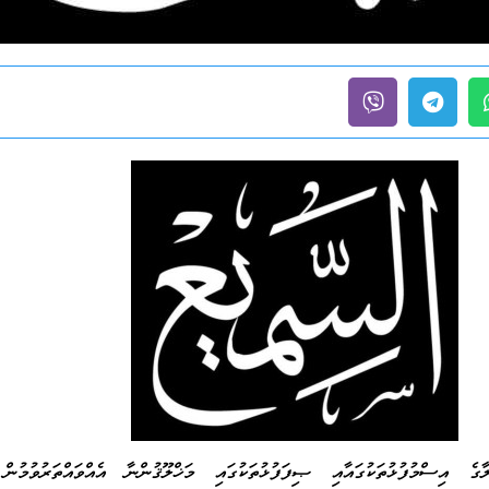
 އިސްމުފުޅުތަކުގައާއި ޞިފަފުޅުތަކުގައި މަޚްލޫޤުންނާ އެއްވައްތަރުވުމުން 