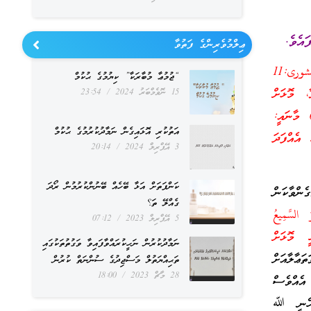
ޢިލްމުވެރިންގެ ފަތުވާ
((لَيْسَ كَمِثْلِهِ شَيْءٌ وَهُوَ السَّمِيعُ الْبَصِيرُ)) الشورى:11
“ޖުމުޢާ މުބާރަކާ” ކިޔުމުގެ ޙުކުމް
، މޮޅަށް
15 ނޮވެމްބަރު 2024
23:54
((هَلْ تَعْلَمُ لَهُ سَمِيًّا)) مريم:65 މާނައީ:
އަތުކުރި އޮޅައިގެން ނަމާދުކުރުމުގެ ޙުކުމް
 އެއްފަދަ
3 އޭޕްރިލް 2024
20:14
ކަންފަތަށް އަޅާ ބޭހެއް ބޭނުންކުރުމުން ރޯދަ
ްވާކަން
ގެއްލޭ ތަ؟
السَّمِيعُ
5 އޭޕްރިލް 2023
07:12
ާހީ މޮޅަށް
ނަމާދުކުރުން ނަހީކުރައްވާފައިވާ ވަގުތުތަކުގައި
ޢާލާއަށް
ތަޙިއްޔަތުލް މަސްޖިދުގެ ސުންނަތް ކުރުން
28 މާޗް 2023
18:00
އެއްވެސް
އެހެނީ ﷲ