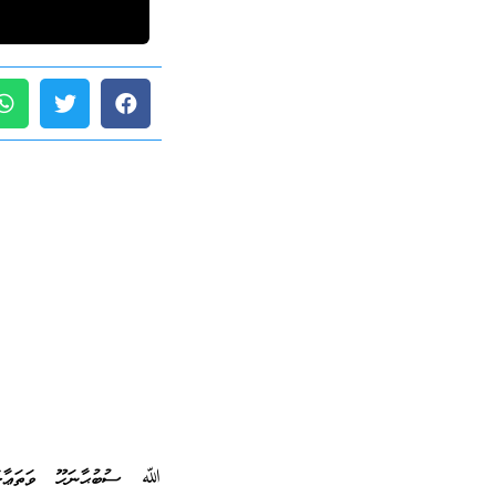
ﷲ ސުބުޙާނަހޫ ވަތަޢާލާގެ