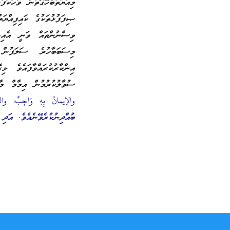
މިއާޔަތާބެހޭގޮތުން ވާހަކަފ
ޞިފަފުޅުތަކުގެ ކައިފިއްޔަތ
ވިސްނުންތައް ވަނީ އެއިލާ
މިސަބަބާހުރެ ސަލަފުން
އިންކާރުކުރައްވާފައެވެ .
ސުވާލުކުރުމުން އިމާމް މާލި
والإيمانُ بِهِ وَاجِبٌ، وال
ބުއްދިނުކުރެވޭނެއެވެ. އަދި