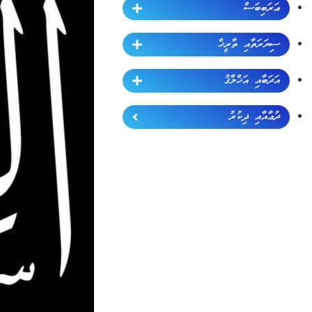
ޢަރަބިބަސް
ސިޔަރަތާއި ތާރީޚް
އަދަބާއި އަޚްލާޤު
ދުޢާއާއި ޛިކުރު