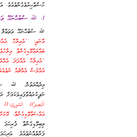
ހުސްޠާހިރުވެގެންވެއެވެ. އެ
1. ﷲ ސުބުޙާނަހޫ ވަތަޢާލާ ވަނީ އެއިލާހުގެ މަޚްލޫޤުންނާ އެއްވައްތަރުވެގެންވާކަން ނަފީކުރައްވާފައެވެ.
ﷲ ސުބުޙާނަހޫ ވަތަޢާލާ ވ
މާނައީ: “އެއިލާހާ އެއްފ
ބައްލަވާވޮޑިގެންވާ އިލާހެވެ
“އެއިލާހާ އެއްފަދަ އެއްވެ
އެއްވެސް އެއްޗެއް ނުވެއެވ
މިދެއާޔަތުން ﷲ ސުބުޙ
ނަފީކުރައްވާފައިވަކަމަށް 
الْ
އައްސަވާވޮޑިގެންވާ، މޮޅަށް
ލިބިވޮޑިގެންވާ ފުރިހަމަ
ފަރާތެއްނުވެއެވެ. އަދިހަ