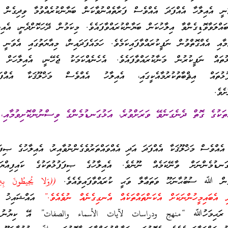
ީ އެއިލާހާ އެއްފަދަ އެއްވެސް ފަރާތެއްނުވާކަން ބަޔާންކުރެއްވުމާ ވިދިގެން އ
އްލަވާވޮޑިގެންވާ އިލާހުކަން ބަޔާންކުރައްވާފައެވެ. މިކަމުން ދޭހަކޮށްދެނީ، އެއި
ުމާއި އެއްގޮތްވުން ނަފީކުރައްވާފައިކަމެވެ. ހަމައެފަދައިން، މިއާޔަތުގައި އެވަނީ އ
ުތައް ނަފީކުރުން މަނާކުރައްވާފައެވެ. އެހެނެއްކަމަކު ޖެހޭނީ، އެއިލާހަށް އެ
ޅުތައް އިޘްބާތުކުރުމާއެކީގައި، އެއިލާހު އެއްވެސް މަޚްލޫޤަކާ އެއްފަދަ
ެވެ.
ތަކުގެ ގޮތް ދެނެގަނެވޭ ވަރަށްވުރެ، އަޅުގަނޑުމެންގެ ވިސްނުންކޮށިވުމާއި، 
ްވެސް މަޚްލޫޤަކާ އެއްފަދަ އަދި އެއްވައްތަރުވެގެންނުވާއިރު، އެއިލާހުގެ ޞިފަފ
ަނޑުމެންނަށް ވާނޭކަމެއް ނޫނެވެ. އެއިލާހުގެ ޞިފަފުޅުތަކުގެ ކައިފިއްޔ
ޮތުން ﷲ ސުބުޙާނަހޫ ވަތަޢާލާ ވަޙީ ކުރައްވާފައިވެއެވެ.
((وَلا يُحِيطُونَ بِهِ
އައްޝައިޚު މު
ޠީ ރަޙިމަހުﷲ “منهج ودراسات لآيات الأسماء والصفات” އޭ ކިޔުނު ފ