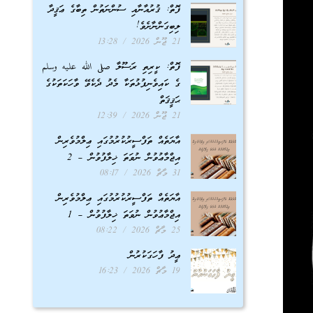
ފޮތް: ޤުރުއާނާއި ސުންނަތުން ތިބާގެ ޢަޤީދާ
ލިބިގަންނާށެވެ!
21 ޖޫން 2026
13:28
ފޮތް: ކީރިތި ރަސޫލާ صلى الله عليه وسلم
ގެ ކައިވެނިފުޅުތަކާ މެދު ދެކެވޭ ވާހަކަތަކުގެ
ޙަޤީޤަތް
21 ޖޫން 2026
12:39
އާޔަތެއް ތަފްސީރުކުރުމުގައި ޢިލްމުވެރިން
އިޖްމާޢުވުން ނުވަތަ ޚިލާފުވުން – 2
31 މާޗް 2026
08:17
އާޔަތެއް ތަފްސީރުކުރުމުގައި ޢިލްމުވެރިން
އިޖްމާޢުވުން ނުވަތަ ޚިލާފުވުން – 1
25 މާޗް 2026
08:22
ޢީދު ފާހަގަކުރުން
19 މާޗް 2026
16:23