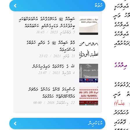
ޚުޠުބާ
ެއިލާހަކީ
ލާހު ވަނީ
ނަބިއްޔާ ﷺ އެކަލޭގެފާނުގެ އުންމަތަށްޓަކައި
ެއިލާހުގެ
ބިރުފުޅުގެން ވަޑައިގެންނެވި ކަންތައްތައް
5 ފެބްރުއަރީ 2023
18:45
އިލާހުގެ
ކުރުމާއި
މާތް ނަބިއްޔާ ﷺ ގެ ވަދާޢީ ޚުތުބާގެ
އުސްއަލިތައް
21 ޖުލައި 2021
23:12
ޢިލްމުގެ
ﷲ ގެ ގެކޮޅުތައް މަތިވެރިކުރުން
4 އޭޕްރިލް 2021
23:07
ުޅުތަކުގެ
މުސްލިކަމު އޭނާގެ އަޚުންގެ މައްޗަށް
ަތު ވަނީ
އަދާކޮށްދޭންޖެހޭ ޙައްޤުތައް
 عِلْماً))
22 ޑިސެމްބަރު 2018
00:00
ޙައްމަދު
ޮތުގައި
ކުޑަކުދިން