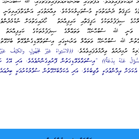
ުޅު ދައްކަވާފައިވެއެވެ. އެފޮތުގައި ބަޔާންކުރައްވާފައިވާގޮތުގައި، ﷲ ސުބުޙާނަހޫ ވ
ުގެ ޙަޤީޤަތް ދެނެގަތުމަކީ މުސްތަޙީލުކަމެކެވެ. މިއާޔަތުގައި އަންގަވާފައިމިވަނީ އެ
ހުގެ ޞިފަފުޅުތަކުގެ ޙަޤީޤަތާއި ކައިފިއްޔަތު ހޯދައިގަތުމަށް ނުކުޅެދުންތެރިވ
 ވަނީ ﷲ ސުބުޙާނަހޫ ވަތަޢާލާގެ ޞިފަފުޅުތަކުގެ ކައިފިއްޔަތު އެހ
މިގޮތުން ﷲ ސުބުޙާނަހޫ ވަތަޢާލާ ޢަރުޝީގައި އިސްތަވާވޮޑިގެންވާގޮތާ ބެހޭގޮތުނ
ކު ރުޅިދުރުވެ ވިދާޅުވެފައިވެއެވެ.
((الاسْتِواءُ غيْرُ مَجْهُولٍ، والكيْفُ غيْرُ 
سُّؤالُ عَنْهُ بِدْعَةٌ)) “އިސްތަވާވެވޮޑިގަތުން ފޮރުވިގެންނުވެއެވެ. އަދި އޭގެ ކައ
 އެކަމަށް އީމާންވުމަކީ ވާޖިބެކެވެ. އަދި އެކަމާބެހޭގޮތުން ސުވާލުކުރުމަކީ ބިދުޢައެ