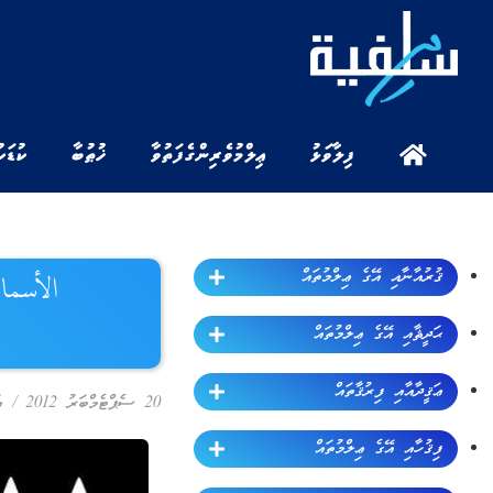
ފިލާވަޅު
ޢިލްމުވެރިންގެ ފަތުވާ
ޚުޠުބާ
ކުޑަކ
ޤުރުއާނާއި އޭގެ ޢިލްމުތައް
الأسماء
ޙަދީޘާއި އޭގެ ޢިލްމުތައް
ޢަޤީދާއާއި ފިރުޤާތައް
20 ސެޕްޓެމްބަރު 2012
/
އ
ފިޤުހާއި އޭގެ ޢިލްމުތައް