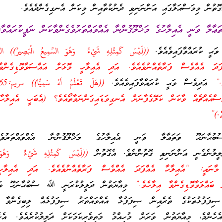
ގޮތުން މިމަސްއަލާގައި އަންނަނިވި ދެނުކުތާއިން މިކަން އެނގިގެންދެއެވެ.
ަޙީ ކުރައްވާފައިވެއެވެ.
ަދަ އެއްވެސް ފަރާތެއްނުވެއެވެ. އަދި އެއިލާހީ މޮޅަށް އައްސަވާވޮޑިގެންވާ
.”
އަދިވެސް ވަޙީ ކުރައްވާފައިވެއެވެ.
ސްއެއްޗެއް ވާކަން ކަލޭގެފާނަށް އެނގިވަޑައިގަންނަވާތޯއެވެ؟ (އެބަހީ، އެއިލާހާ
ެ.)”
ާނަހޫ ވަތަޢާލާ ވަނީ އެއިލާހުގެ މަޚްލޫޤުންނާ އެއްވައްތަރުވެގެނ
ދަލީލުނެގެނީ އަންނަނިވި ގޮތުންނެވެ. އެގޮތުން
((لَيْسَ كَمِثْلِهِ شَيْءٌ وَهُوَ 
بَصِيرُ)) الشورى:11 މާނައީ: “އެއިލާހާ އެއްފަދަ އެއްވެސް ފަރާތެއްނުވެއެވެ. އަދި އެއިލ
 ބައްލަވާވޮޑިގެންވާ އިލާހެވެ.”
މިއާޔަތުން ދަލީލުކުރަނީ ﷲ ސުބުޙާނަހޫ ވަތަ
 ޞިފަފުޅުތަކުގެ ތެރެއިން ޞިފަފުޅާ އެއްވައްތަރު ޞިފަފުޅެއް ލިބިގެންވާ 
މައެހެންމެ، މިއާޔަތުން ވަރަށް މުހިއްމު މަތިވެރިކަމަކަށް ދަލީލުކުރެއެވެ. 