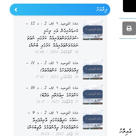
ފިލާވަޅު
مادة التوحيد ٦ (ف 2 ، د 12 –
ކަނޑައެޅިގެން ވަކި މީހަކީ
ސުވަރުގެވަންތަވެރިއެއް ކަމުގައި ނުވަތަ
ނަރަކަވަންތަވެރިއެއް ކަމުގައި ބުނުން)
30 ނޮވެމްބަރު 2024
02:00
مادة التوحيد ٦ (ف 2 ، د 11 –
ޤިޔާމަތްދުވަހުގެ ކަންތައްތައް)
28 ފެބްރުއަރީ 2023
17:02
مادة التوحيد ٦ (ف 2 ، د 10 –
ކަށްވަޅުގެ ނިޢުމަތާއި ޢަޛާބު)
17 އޮކްޓޯބަރު 2022
14:37
مادة التوحيد ٦ (ف 2 ، د 9 –
ޞައްޙަ ޙަދީޘްތަކުގައި ވާރިދުފައިވާ
ކަންތައްތަކަށް އީމާންވުމުގެ ވާޖިބުކަން)
އެއިލާހު
31 ޖުލައި 2022
10:24