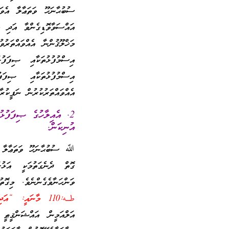
ސުބުޙާނަހޫ ވަތަޢާލާ އެވަނ
އައްސަވާވޮޑިގެންވާ އަދި ބަ
މަޚްލޫޤުންނާ އެއްވައްތަރުވ
އިސްމުފުޅުތަކާއި ޞިފަފުޅ
އިސްމުފުޅުތަކާއި ޞިފަފު
އެއްވައްތަރުކުރުން ނަފީކުރާށ
2. އެއިލާހުގެ ޞިފަފުޅު
އުނިކަން.
ﷲ ސުބުޙާނަހޫ ވަތަޢާލާ އެއ
ގޮތް ދެނެގަތުމަކީ އަޅުގ
ވަންހަނާވެގެންނެވެ. މިގ
طـه:110 މާނައީ: “އަދި އެބައިމީހުންނަކަށް އެކަންތައްތަކެއް އެނގިގެނެއް ނުވެއެވެ.”
އަލްއަމީން އައްޝަންޤީ