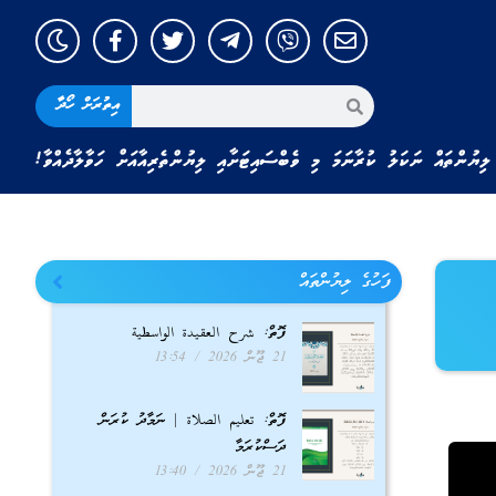
އިތުރަށް ހޯދާ
ލިޔުންތައް ނަކަލު ކުރާނަމަ މި ވެބްސައިޓަށާއި ލިޔުންތެރިއާއަށް ހަވާލާދެއްވާ!
ފަހުގެ ލިޔުންތައް
ފޮތް: شرح العقيدة الواسطية
21 ޖޫން 2026
13:54
ފޮތް: تعليم الصلاة | ނަމާދު ކުރަން
ދަސްކުރަމާ
21 ޖޫން 2026
13:40