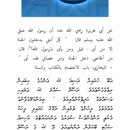
عن أبي هريرة رضي الله عنه أن رسول الله صلى
الله عليه وسلم قال: ” كل أمتي يدخلون الجنة
إلا من أبى ، قيل ومن يأبى يارسول الله؟! قال:
من أطاعني دخل الجنة، ومن عصاني فقد أبى ”
– البخاري، باب الاعتصام بالكتاب والسنة
އަބޫ ހުރައިރާ ރަޟިޔަ ﷲ ޢަންހުގެ ކިބައިން
ރިވާވެގެންވެއެވެ. ރަސޫލާ ޞައްލަ ﷲ ޢަލައިހި
ވަސައްލަމް ޙަދީޘްކުރެއްވިއެވެ. ” ތިމަންކަލޭގެފާނުގެ
އުއްމަތުގެ މީހުންގެ ތެރެއިން ދެކޮޅު ހަދައިފި މީހަކު
މެނުވީ އެންމެންވެސް ސުވަރުގެ ވަންނަހުއްޓެވެ. އެހިނދު
ޞަހާބީ ބޭކަލުން ދެންނެވިއެވެ. އޭ ﷲ ގެ ރަސޫލާ