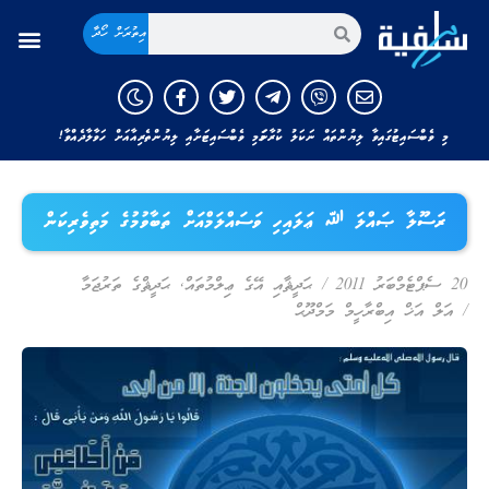
އިތުރަށް ހޯދާ
މި ވެބްސައިޓުގައިވާ ލިޔުންތައް ނަކަލު ކުރާނަމަ މި ވެބްސައިޓަށާއި ލިޔުންތެރިއާއަށް ހަވާލާދެއްވާ!
ރަސޫލާ ޞައްލަ ﷲ ޢަލައިހި ވަސައްލަމްއަށް ތަބާވުމުގެ މަތިވެރިކަން
20 ސެޕްޓެމްބަރު 2011
/
ޙަދީޘާއި އޭގެ ޢިލްމުތައް
,
ޙަދީޘްގެ ތަރުޖަމާ
/
އަލް އަޚް އިބްރާހީމް މަމްދޫޙް