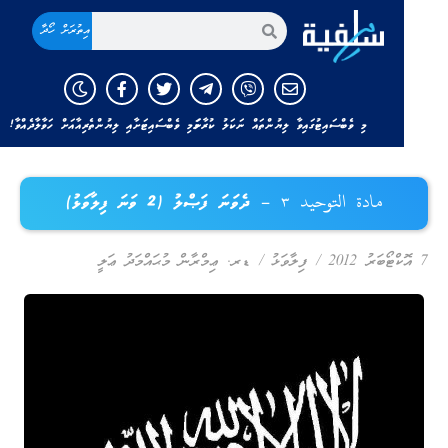
އިތުރަށް ހޯދާ
މި ވެބްސައިޓުގައިވާ ލިޔުންތައް ނަކަލު ކުރާނަމަ މި ވެބްސައިޓަށާއި ލިޔުންތެރިއާއަށް ހަވާލާދެއްވާ!
مادة التوحيد ٣ – ދެވަނަ ފަޞްލު (2 ވަނަ ފިލާވަޅު)
ްޓޯބަރު 2012
/
ފިލާވަޅު
/
ޑރ. ޢިމްރާން މުޙައްމަދު ޢަލީ