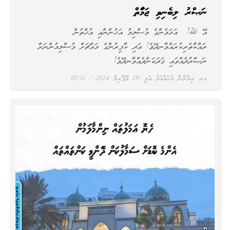
ނަޞްރު ލިބެނިވި ޖަމާޢަތް
އޭ ﷲ! އަޅަމެންގެ މުސްލިމު އަޚުންނާއި އުޚްތުން
ރައްކާތެރިކުރައްވާނދޭވެ! އަދި ކާފިރުންގެ މައްޗަށް މުސްލިމުންނަށް
ނަޞްރުދެއްވައި ގަދަކަންދެއްވާނދޭވެ!
ޑރ. ޢިމްރާން މުޙައްމަދު ޢަލީ
15 އޭޕްރިލް 2024
02:11