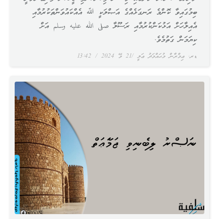
ބިމުގައިވާ ކޮންމެ ރަނގަޅެއްގެ އަޞްލަކީ ﷲ އެއްކައުވަންތަކުރުމާއި
އެއިލާހަށް އަޅުކަންކުރުމާއި ރަސޫލާ صلى الله عليه وسلم އަށް
ކިޔަމަން ގަތުމެވެ.
ޑރ. ޢިމްރާން މުޙައްމަދު ޢަލީ
21 މޭ 2024
13:42