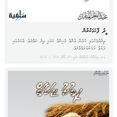
ޢީދު ފާހަގަކުރުން
ޢީދުދުވަހުގައި ކުރުން އެންމެ މުހިންމު ކަމަކީ ޢީދު ނަމާދެވެ. އެކަމުގައި
ފަރުވާ ކުޑަނުކުރައްވާށެވެ.
ޑރ. ޢިމްރާން މުޙައްމަދު ޢަލީ
19 މާޗް 2026
16:23