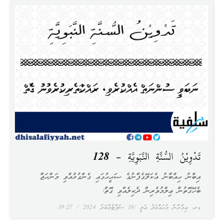
تَدْوِيْنُ السُّنَّةِ النَّبَوِيَّةِ – 128
އިބްނު ޙިއްބާނު އެކަލޭގެފާނުގެ ޞަޙީޙުގައި ގެންގުޅުއްވި މަންހަޖާ
ބެހޭގޮތުން ޢިލްމުވެރިން ދެކިލެއްވި ގޮތް:
ޑރ. ޢިމްރާން މުޙައްމަދު ޢަލީ
19 ސެޕްޓެމްބަރު 2024
19:27