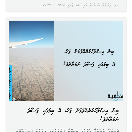
ޑރ. ޢިމްރާން މުޙައްމަދު ޢަލީ
14 ޖުލައި 2024
19:19
ބިން އިޞްލާޙުކުރެއްވުމަށް ފަހު، އެ ބިމުގައި ފަސާދަ
ނުކުރާށެވެ!
ދުނިޔޭގެ ކަންކަމާ މެދުގައި ވިސްނާ ފިކުރުކޮށްފި މީހަކަށް ފެނިގެންދާނީ