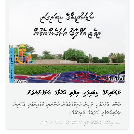
ކުޑަކުދިންގެ ކިބައިގައި ރިވެތި އަޚްލާޤު އަށަގެންނެވުން
ޢާންމު ގޮތެއްގައި ކުދިން ހެދިބޮޑުވެގެން އަންނަނީ ކުޑައިރުގައި އެކުދިން
ތަރުބިއްޔަކުރި ގޮތެއްގެ މަތީގައެވެ.
ޑރ. ޢިމްރާން މުޙައްމަދު ޢަލީ
5 ނޮވެމްބަރު 2024
12:21