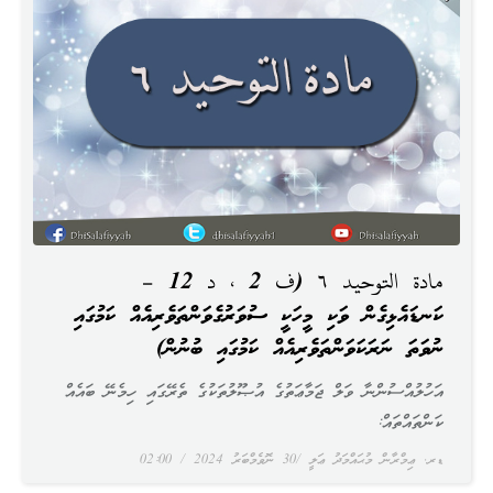
مادة التوحيد ٦ (ف 2 ، د 12 –
ކަނޑައެޅިގެން ވަކި މީހަކީ ސުވަރުގެވަންތަވެރިއެއް ކަމުގައި
ނުވަތަ ނަރަކަވަންތަވެރިއެއް ކަމުގައި ބުނުން)
އަހުލުއްސުންނާ ވަލް ޖަމާޢަތުގެ އުޞޫލުތަކުގެ ތެރޭގައި ހިމެނޭ ބައެއް
ކަންތައްތައް:
ޑރ. ޢިމްރާން މުޙައްމަދު ޢަލީ
30 ނޮވެމްބަރު 2024
02:00