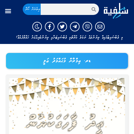
އިތުރަށް ހޯދާ
މި ވެބްސައިޓުގައިވާ ލިޔުންތައް ނަކަލު ކުރާނަމަ މި ވެބްސައިޓަށާއި ލިޔުންތެރިއާއަށް ހަވާލާދެއްވާ!
ޑރ. ޢިމްރާން މުޙައްމަދު ޢަލީ