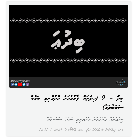
ބިދުޢަ – 9 (ބިދުޢަތައް ފާޅުވުމަށް މެދުވެރިވި ބައެއް
ސަބަބުތައް)
ބިދުޢަތައް ފާޅުވުމަށް މެދުވެރިވި ބައެއް ސަބަބުތައް
ޑރ. ޢިމްރާން މުޙައްމަދު ޢަލީ
28 އޮކްޓޯބަރު 2024
22:12