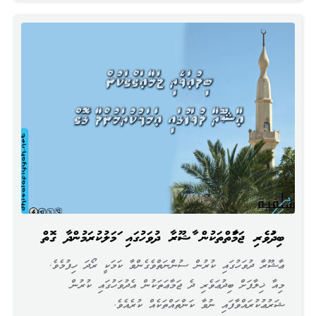
ބިދުޢަވެރި ޖަމާޢަތްތަކުން ޢާޝޫރާ ދުވަހުގައި ޢަމަލުކުރަމުންދާ ގޮތް
ޢާޝޫރާ ދުވަހުގައި ކުރުން ސުންނަތްވެގެންވާ ކަމަކީ ރޯދަ ހިފުމެވެ.
މިއާ ޚިލާފަށް ބިދުޢަވެރި ދެ ޖަމާޢަތަކުން އެދުވަހުގައި ކުރުން
ޝަރުޢުކުރައްވާފައި ނުވާ ކަންތައްތަކެއް ކުރެއެވެ.