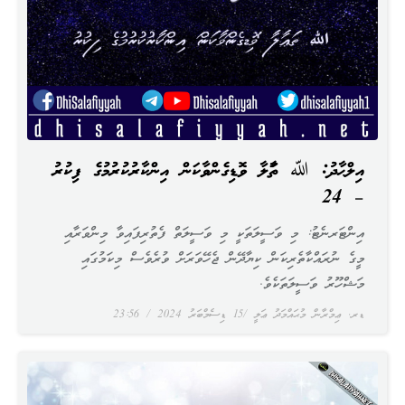
އިލްޙާދު: ﷲ ތަޢާލާ ވޮޑިގެންވާކަން އިންކާރުކުރުމުގެ ފިކުރު
– 24
އިންޓަރނެޓު: މި ވަސީލަތަކީ މި ވަސީލަތް ފެތުރިފައިވާ މިންވަރާއި
މީގެ ނުރައްކާތެރިކަން ކިޔާދޭން ޖެހޭވަރަށް ވުރެވެސް މިކަމުގައި
މަޝްހޫރު ވަސީލަތަކެވެ.
ޑރ. ޢިމްރާން މުޙައްމަދު ޢަލީ
15 ޑިސެމްބަރު 2024
23:56