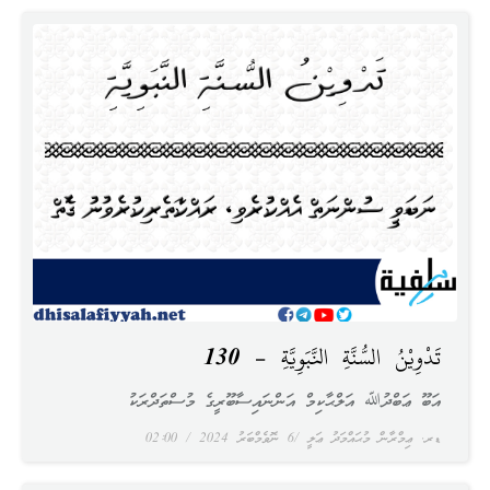
تَدْوِيْنُ السُّنَّةِ النَّبَوِيَّةِ – 130
އަބޫ ޢަބްދުﷲ އަލްޙާކިމް އަންނައިސާބޫރީގެ މުސްތަދްރަކު
ޑރ. ޢިމްރާން މުޙައްމަދު ޢަލީ
6 ނޮވެމްބަރު 2024
02:00