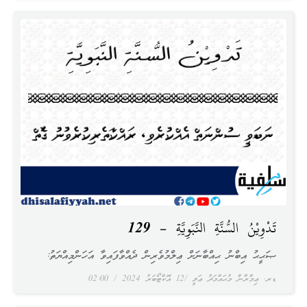
تَدْوِيْنُ السُّنَّةِ النَّبَوِيَّةِ – 129
ޞަޙީޙު އިބްނު ޙިއްބާނަށް ޢިލްމުވެރިން ދެއްވާފައިވާ އަހަންމިއްޔަތު:
ޑރ. ޢިމްރާން މުޙައްމަދު ޢަލީ
12 އޮކްޓޯބަރު 2024
02:00