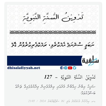
تَدْوِيْنُ السُّنَّةِ النَّبَوِيَّةِ – 127
ޞަޙީޙު އިބްނު ޙިއްބާނާ މެދުގައި ޢިލްމުވެރިން ވިދާޅުވެފައިވާ ޘަނާގެ
ބަސްފުޅުތައް:
ޑރ. ޢިމްރާން މުޙައްމަދު ޢަލީ
16 ސެޕްޓެމްބަރު 2024
21:05