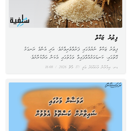
ފިޠުރު ޒަކާތް
ފިޠުރު ޒަކާތް ނެރުމުގައި ފަރުވާތެރިވާށެވެ. އަދި އެންމެ ރަނގަޅު
ގޮތުގައި، ކަނޑައަޅުއްވާފައިވާ ވަގުތުގައި އެކަން އަދާކުރާށެވެ.
ޑރ. ޢިމްރާން މުޙައްމަދު ޢަލީ
17 މާޗް 2026
16:08