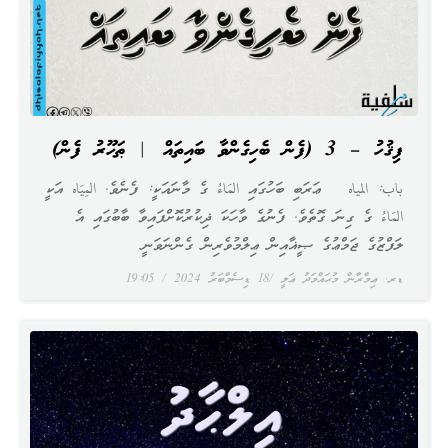
ފިޤުހު – 3 (ފެން ބެހިގެންވާ ބައިތައް | ޠަހޫރު ފެން)
باب: المياه ޢަރަބި ބަހުގައި المَاءُ ގެ މާނައަކީ: ފެނެވެ. المِيَاه އަކީ
المَاءُ ގެ ގިނަ ގޮތެވެ. ފެނުގެ ވާހަކަ ޛިކުރުކޮށްފައިވާ ބާބުގައި އެ
ލަފްޒުގެ ޖަމްޢުގެ ޞީޣާއިން ޢިލްމުވެރިން ގެންނަވަނީ
ޑރ. ޢިމްރާން މުޙައްމަދު ޢަލީ
18 ޑިސެމްބަރު 2024
19:05