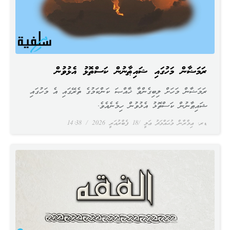
ރަމަޟާން މަހުގައި ޝައިޠާނުން ކަސްތޮޅު އެޅުވުން
ރަމަޟާން މަހަށް ލިބިގެންވާ ޚާއްޞަ ކަންކަމުގެ ތެރޭގައި އެ މަހުގައި
ޝައިޠާނުން ކަސްތޮޅު އެޅުވުން ހިމެނެއެވެ.
ޑރ. ޢިމްރާން މުޙައްމަދު ޢަލީ
18 ފެބްރުއަރީ 2026
14:38