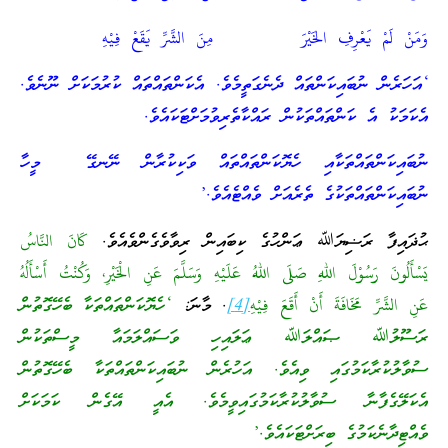
وَمَنْ لَمْ يَعْرِفِ الخَيْرَ مِنَ الشَّرِّ يَقَعْ فِيْهِ
‘އަހަރެން ނުބައިކަންތައް ދެނެގަތީމެވެ. އެކަންތައްތައް ކުރުމަކަށް ނޫނެވެ.
އެކަމަކު އެ ކަންތައްތަކުން ރައްކާތެރިވުމަށްޓަކައެވެ.
ނުބައިކަންތައްތަކާއި ހެޔޮކަންތައްތައް ވަކިކުރާން ނޭނގޭ މީހާ
ނުބައިކަންތައްތަކުގެ ތެރެއަށް ވެއްޓެއެވެ.’
ޙުޛައިފާ ރަޟިޔަﷲ ޢަންހުގެ ކިބައިން ރިވާވެގެންވެއެވެ.
كَانَ النَّاسُ
يَسْأَلُونَ رَسُوْلَ اللهِ صَلَى اللهُ عَلَيْهِ وَسَلَّمَ عَنِ الْخَيْرِ، وَكُنْتُ أَسْأَلُهُ
عَنِ الشَّرِّ مَخَافَةَ أَنْ أَقَعَ فِيْهِ
[4]
. މާނަ:
‘ހެޔޮކަންތައްތަކާ ބެހޭގޮތުން
ރަސޫލުﷲ ޞައްލަﷲ ޢަލައިހި ވަސައްލަމައާ މީސްތަކުން
ސުވާލުކުރާކަމުގައި ވިއެވެ. އަހުރެން ނުބައިކަންތައްތަކާ ބެހޭގޮތުން
އެކަލޭގެފާނާ ސުވާލުކުރާކަމުގައިވީމެވެ. އެއީ އޭގެން ކަމަކަށް
ވެއްޓިދާނެކަމުގެ ބިރަށްޓަކައެވެ.’