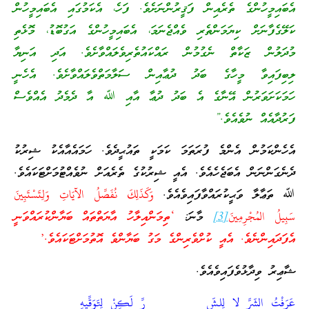
އެބައިމީހުންގެ ތެރެއިން ފަޤީރުންނަށެވެ. ފަހެ، އެކަމުގައި އެބައިމީހުން
ކަލޭގެފާނަށް ކިޔަމަންތެރި ވެއްޖެނަމަ، އެބައިމީހުންގެ އަގުބޮޑު، މޮޅެތި
މުދަލުން ޒަކާތް ނެގުމުން ރައްކައުތެރިވެލައްވާށެވެ. އަދި އަނިޔާ
ލިބިފައިވާ މީހާގެ ބަދު ދުޢާއިން ސަލާމަތްވެލައްވާށެވެ. އެހެނީ
ހަމަކަށަވަރުން އޭނާގެ އެ ބަދު ދުޢާ އާއި ﷲ އާ ދެމެދު އެއްވެސް
ފަރުދާއެއް ނުވެއެވެ.”
އެހެންކަމުން އެންމެ ފުރަތަމަ ކަމަކީ ތައުޙީދެވެ. ހަމައެއާއެކު ޝިރުކު
ދެނެގަންނަން އެބަޖެހެއެވެ. އެއީ ޝިރުކުގެ ތެރެއަށް ނުވެއްޓުމަށްޓަކައެވެ.
ﷲ ތަޢާލާ ވަޙީކުރައްވާފައިވެއެވެ.
وَكَذَلِكَ نُفَصِّلُ الآيَاتِ وَلِتَسْتَبِينَ
سَبِيلُ المُجْرِمِينَ
[3]
މާނަ:
‘ތިމަންއިލާހު އާޔަތްތައް ބަޔާންކުރައްވަނީ
އެފަދައިންނެވެ. އެއީ ކުށްވެރިންގެ މަގު ބަޔާންވެ އޮތުމަށްޓަކައެވެ.’
ޝާޢިރު ވިދާޅުވެފައިވެއެވެ.
عَرَفْتُ الشّرَّ لا لِلشّ رِّ لَكِنْ لِتَوَقِّيهِ