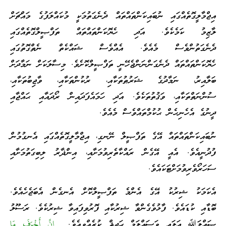
އިޖްމާލީގޮތެއްގައި ނުބައިކަންތައްތައް ދެނެގަތުމަކީ މުކައްލަފުގެ މައްޗަށް
ލާޒިމު ކަމެކެވެ. އަދި ހެޔޮކަންތައްތައް ތަފްޞީލްގޮތެއްގައި
ދެނެގަތުންވެސް މެއެވެ. އެއްވެސް ޝައްކެތް ނެތްގޮތުގައި
ހެޔޮކަންތައްތައް ދެނެގަންނަންޖެހޭނީ ތަފްޞީލްކޮށެވެ. މިސާލަކަށް ނަމާދަށް
ބަލާއިރު، ނަމާދުގެ ޝަރުޠުތަކާއި، ރުކުންތަކާއި، ވާޖިބުތަކާއި،
ސުންނަތްތަކާއި، ވަޤުތުތަކެވެ. އަދި ހަމައެފަދައިން ރޯދައާއި ޙައްޖާއި
ދީނުގެ އެހެނިހެން ޙުކުމްތައްވެސް މެއެވެ.
ނުބައިކަންތައްތައް އޭގެ ތަފްޞީލް ނޭނގި، އިޖްމާލީގޮތެއްގައި އެނގުމުން
ފުދުނީއެވެ. އެއީ އޭގެން ރައްކާތެރިވުމަށާއި، އިންޛާރު ލިބިގަތުމަށާއި
ސަހަރޯވެރިވުމަށްޓަކައެވެ.
އެކަމަކު ޝިރުކު އޭގެ އެންމެ ތަފްޞީލްކޮށް އެނގެން އެބަޖެހެއެވެ.
ބޮޑާއި ކުޑައެވެ. ފާޅުވެގެންވާ ޝިރުކާއި ފޮރުވިފައިވާ ޝިރުކެވެ. ރަސޫލު
ޞައްލަﷲ ޢަލައި ވަސައްލަމް ޙަދީޘް ކުރެއްވިއެވެ.
إِنَّ أَخْوَفَ مَا