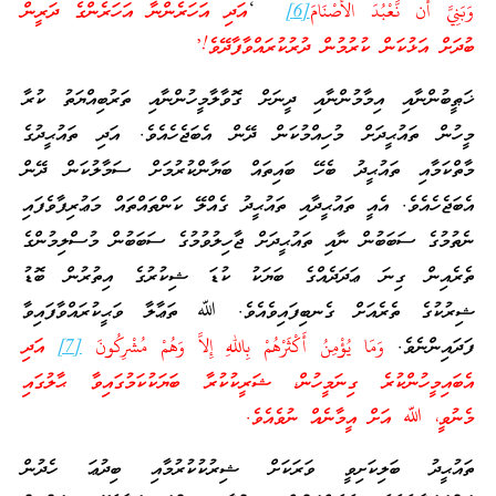
وَبَنِيَّ أَن نَّعْبُدَ الأَصْنَامَ
[6]
‘
އަދި އަހަރެންނާ އަހަރެންގެ ދަރީން
ބުދަށް އަޅުކަން ކުރުމުން ދުރުކުރައްވާފާދޭވެ!’
ޚަޠީބުންނާއި އިމާމުންނާއި ދީނަށް ގޮވާލާމީހުންނާއި ތަރުބިއްޔަތު ކުރާ
މީހުން ތައުޙީދަށް މުހިއްމުކަން ދޭން އެބަޖެހެއެވެ. އަދި ތައުޙީދުގެ
މާތްކަމާއި ތައުޙީދު ބެހޭ ބައިތައް ބަޔާންކުރުމަށް ސަމާލުކަން ދޭން
އެބަޖެހެއެވެ. އެއީ ތައުޙީދާއި ތައުޙީދު ގެއްލޭ ކަންތައްތައް މަޢުރިފާވެފައި
ނެތުމުގެ ސަބަބުން ނާއި ތައުޙީދަށް ޖާހިލުވުމުގެ ސަބަބުން މުސްލިމުންގެ
ތެރެއިން ގިނަ ޢަދަދެއްގެ ބަޔަކު ކުޑަ ޝިކުރުގެ އިތުރުން ބޮޑު
ޝިރުކުގެ ތެރެއަށް ގެނބިފައިވެއެވެ. ﷲ ތަޢާލާ ވަޙީކުރައްވާފައިވާ
ފަދައިންނެވެ.
وَمَا يُؤْمِنُ أَكْثَرْهُمْ بِاللهِ إِلاَّ وَهُمْ مُشْرِكُونَ
[7]
އަދި
އެބައިމީހުންކުރެ ގިނަމީހުން، ޝަރީކުކުރާ ބަޔަކުކަމުގައިވާ ޙާލުގައި
މެނުވީ، ﷲ އަށް އީމާނެއް ނުވެއެވެ.
ތައުޙީދު ބަލިކަށިވީ ވަރަކަށް ޝިރުކުކުރުމާއި ބިދުޢަ ހެދުން