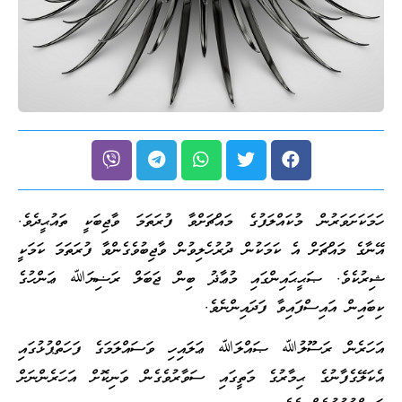
ހަމަކަށަވަރުން މުކައްލަފުގެ މައްޗަށްވާ ފުރަތަމަ ވާޖިބަކީ ތައުޙީދެވެ.
އޭނާގެ މައްޗަށް އެ ކަމަކުން ދުރުހެލިވުން ވާޖިބުވެގެންވާ ފުރަތަމަ ކަމަކީ
ޝިރުކެވެ. ޞަޙީޙައިންގައި މުޢާޛު ބިން ޖަބަލް ރަޟިޔަﷲ ޢަންހުގެ
ކިބައިން އައިސްފައިވާ ފަދައިންނެވެ.
އަހަރެން ރަސޫލުﷲ ޞައްލަﷲ ޢަލައިހި ވަސައްލަމަގެ ފަހަތްޕުޅުގައި
އެކަލޭގެފާނުގެ ޙިމާރުގެ މަތީގައި ސަވާރުވެގެން ވަނިކޮށް އަހަރެންނަށް