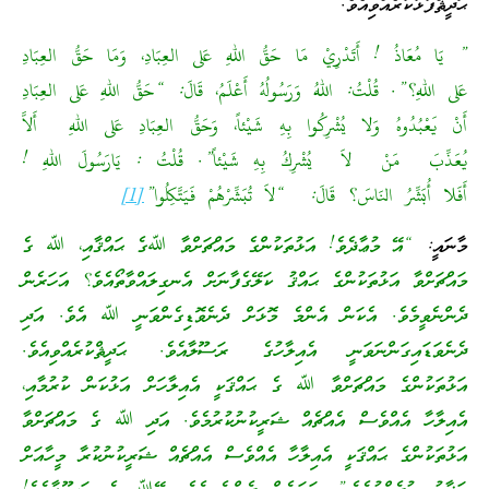
ޙަދީޘްފުޅުކުރެއްވިއެވެ.
” يَا مُعَاذُ ! أَتَدْرِيْ مَا حَقُّ اللهِ عَلى العِبَادِ، وَمَا حَقُّ العِبَادِ
عَلى اللهِ؟”. قُلْتُ: اللهُ وَرَسُولُهُ أَعْلَمُ، قَالَ: “حَقُّ اللهِ عَلى العِبَادِ
أَنْ يَعْبُدُوهُ وَلا يُشْرِكُوا بِهِ شَيْئاً، وَحَقُّ العِبَادِ عَلى اللهِ أَلاَّ
يُعَذِّبَ مَنْ لاَ يُشْرِكُ بِهِ شَيْئاً”. قُلْتُ : يَارَسُولَ اللهِ !
أَفَلا أُبَشِّرُ النَاسَ؟ قَالَ: “لاَ تُبَشِّرْهُمْ فَيَتَّكِلُوا”
[1]
މާނައީ:
“އޭ މުޢާޛެވެ! އަޅުތަކުންގެ މައްޗަށްވާ ﷲގެ ޙައްޤާއި، ﷲ ގެ
މައްޗަށްވާ އަޅުތަކުންގެ ޙައްޤު ކަލޭގެފާނަށް އެނގިލައްވާތޯއެވެ؟ އަހަރެން
ދެންނެވީމެވެ. އެކަން އެންމެ މޮޅަށް ދެނެވޮޑިގެންވަނީ ﷲ އެވެ. އަދި
ދެނެވަޑައިގަންނަވަނީ އެއިލާހުގެ ރަސޫލާއެވެ. ޙަދީޘްކުރެއްވިއެވެ.
އަޅުތަކުންގެ މައްޗަށްވާ ﷲ ގެ ޙައްޤަކީ އެއިލާހަށް އަޅުކަން ކުރުމާއި،
އެއިލާހާ އެއްވެސް އެއްޗެއް ޝަރީކުނުކުރުމެވެ. އަދި ﷲ ގެ މައްޗަށްވާ
އަޅުތަކުންގެ ޙައްޤަކީ އެއިލާހާ އެއްވެސް އެއްޗެއް ޝަރީކުނުކުރާ މީހާއަށް