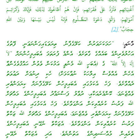
أَغْنِيَائِهِم فَتُرَدُّ عَلَى فُقَرَائِهِم، فَإِنْ هُمْ أَطَاعُوكَ لِذَلِكَ، فَإِيَّاكَ وَكَرَائِـمَ
أَمْوَالِهِمْ، وَاتَّقِ دَعْوَةَ المَظْـلُومِ فَإِنَهُ لَيْسَ بَيْـنَهَا وَبَيْنَ اللهِ
حِجَابٌ”
[2]
މާނައީ:
“ހަމަކަށަވަރުން ކަލޭގެފާނު ތިޔަވަޑައިގަންނަވަނީ ފޮތުގެ
އަހުލުވެރިންގެ ބައެއްގެ ގާތަށެވެ. އެންމެ ފުރަތަމަ އެބައިމީހުންނަށް “لاَ
إِلَهَ إِلاَّ اللهُ” ގެ (އެބަހީ ﷲ މެނުވީ އަޅުކަން ވެވުން ޙައްޤުވެގެންވާ
އެހެން އެއްވެސް އިލާހަކު ނުވާކަމަށް) ހެކި ދިނުމަށް ދަޢުވަތު
ދެއްވާށެވެ. ފަހެ އެކަމުގައި އެބައިމީހުން ކަލޭގެފާނަށް ކިޔަމަންތެރި
ވެއްޖެނަމަ، ކޮންމެރެއަކާއި، ދުވާލު ފަސްނަމާދު އެބައިމީހުންގެ މައްޗަށް
ﷲ ފަރުޟު ކުރެއްވިކަން އަންގަވާށެވެ. ފަހެ އެކަމުގައި އެބައިމީހުން
ކަލޭގެފާނަށް ކިޔަމަންތެރި ވެއްޖެނަމަ، އެބައިމީހުންގެ މައްޗަށް ﷲ ޒަކާތް
ފަރުޟު ކުރެއްވިކަން އަންގަވާށެވެ. އެޒަކާތް ނެގޭނީ އެބައިމީހުންގެ
ތެރެއިން މުއްސަނދިންގެ އަތުންނެވެ. އަދި އެޒަކާތް ދެވޭނީ