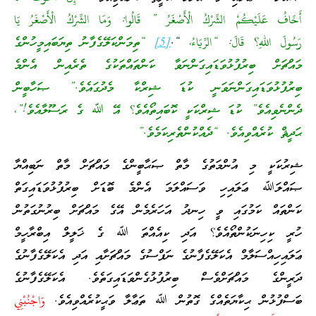
أَخَافُ عَلَيْكُمْ الشِّرْكُ الْأَصْغَرُ ” قَالُوا: وَمَا الشِّرْكُ الْأَصْغَرُ يَا
رَسُولَ اللهِ؟ قَالَ: “الرِّيَاءُ،
“.
[5]
“ތިމަންކަލޭގެފާނު ތިޔަބައިމީހުންގެ
މައްޗަށް ބިރުފުޅުވަޑައިގަންނަވާ ކަންތައްތަކުގެ ތެރެއިން އެންމެ
ބިރުފުޅުވަޑައިގަންނަވަނީ ކުޑަ ޝިރްކާ މެދުގައެވެ.” ޞަހާބީން
ދެންނެވިއެވެ” ކުޑަ ޝިރްކަކީ ކޮބައިތޯއެވެ؟ އޭ ﷲ ގެ ރަސޫލާއެވެ!”،
ޙަދީޘް ކުރެއްވިއެވެ. “ދެއްކުންތެރިކަމެވެ.”
ޝިރުކަކީ މި އުންމަތުގެ މާތް ޞަޙާބީންގެ މައްޗަށް މާތް ނަބިއްޔާ
ޞައްލަﷲ ޢަލައިހި ވަސައްލަމަ އެންމެ ބޮޑަށް ބިރުފުޅުވަޑައިގަތް
ކަންތައް ކަމުގައި ވީ ހިނދު އަހަރެމެން އޭގެ މައްޗަށް ބިރުނުގަތުން
ހުރީ ކިހިނަކުންތޯއެވެ؟ އަދި ކިއެއްތަ ﷲ ގެ ޚަލީލް އިބްރާހީމް
ޢަލައިހިއްސަލާމް އެކަލޭގެފާނުގެ ނަފްސުގެ މައްޗަށާއި އަދި އެކަލޭގެފާނުގެ
ދަރީންގެ މައްޗަށްވެސް ބިރުފުޅުގެންވަޑައިގަތެވެ. އެކަލޭގެފާނުގެ
ބަސްފުޅުން ޙިކާޔަތެއްގެ ގޮތުން ﷲ ތަޢާލާ ވަޙީކުރެއްވިއެވެ.
وَاجْنُبْنِي