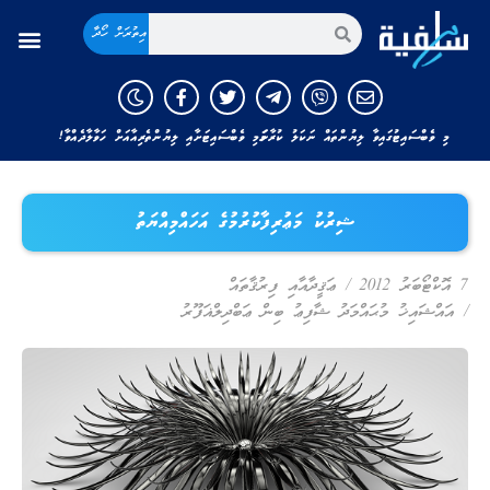
އިތުރަށް ހޯދާ
މި ވެބްސައިޓުގައިވާ ލިޔުންތައް ނަކަލު ކުރާނަމަ މި ވެބްސައިޓަށާއި ލިޔުންތެރިއާއަށް ހަވާލާދެއްވާ!
ޝިރުކު މަޢުރިފާކުރުމުގެ އަހައްމިއްޔަތު
7 އޮކްޓޯބަރު 2012
/
ޢަޤީދާއާއި ފިރުޤާތައް
/
އައްޝައިޚު މުޙައްމަދު ޝާފިޢު ބިން ޢަބްދިލްޣަފޫރު