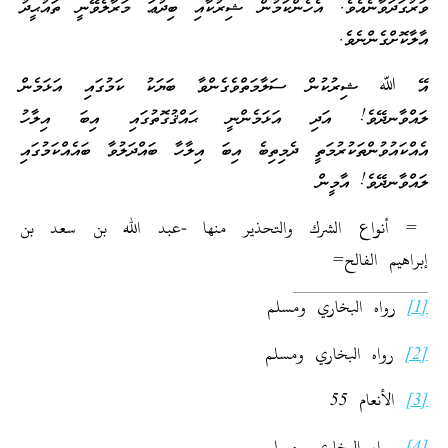
ވަރުގަދަވާނެއެވެ. އެހެންކަމުން ޝިރުކާއި ބިދުޢަ މަރާލެވޭނީ ތައުޙީދު
އާލާކޮށްގެންނެވެ.
އޭ ﷲ ޝިރުކުން ސަލާމަތްވެގެންވާ ބަޔަކު ކަމުގައި އަޅަމެން
ލައްވާނދޭވެ! އަދި އަޅަމެންނީ ޙައްޤުގޮތުގައި އިބަ އިލާހު
އެއްކައުވުންތަކުރުމަތީ ދެމިތިބެ އިބަ އިލާހާ ބައްދަލުވާ ބައެއްކަމުގައި
ލައްވާނދޭވެ! އާމީން
= أنواع الشرك والتحذير منها -عبد الله بن سعد بن
إبراهيم الفالح=
[1]
رواه البخاري ومسلم
[2]
رواه البخاري ومسلم
[3]
الأنعام 55