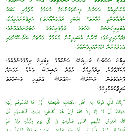
ޢަޛާބު ނުދެއްވުމެވެ.” އަހަރެން ދެންނެވީމެވެ. އޭﷲ ގެ ރަސޫލާއެވެ!
އެހެންވިއްޔާ އަހަރެން މީސްތަކުންނަށް އެކަމުގެ އުފާވެރި ޚަބަރު
ނުދެއްވަންވީ ހެއްޔެވެ؟ (އެބަހީ ދެއްވަންތޯއެވެ.) ޙަދީޘްކުރެއްވިއެވެ.
އެބައިމީހުންނަށް އެކަމުގެ އުފާވެރިކަމުގެ ޚަބަރުނުދެއްވާށެވެ.
(ދެއްވައިފިނަމަ) އޭރުން އެބައިމީހުން އެކަމުގެ މައްޗަށް ބަރޯސާކޮށްފައި
ޢަމަލުކުރުން ދޫކޮށްލައިފާނެތެވެ.”
އިބްނު ޢައްބާސް ރަޟިޔަﷲ ޢަންހުމާގެ ކިބައިން ރިވާވެގެންވެއެވެ.
އެކަލޭގެފާނު ވިދާޅުވިއެވެ. މުޢާޛު ރަޟިޔަﷲ ޢަންހު ޔަމަނަށް
ފޮނުއްވަމުން ރަސޫލުﷲ ޞައްލަﷲ ޢަލައިހި ވަސައްލަމަ
ޙަދީޘްކުރެއްވިއެވެ.
“إِنَّكَ تَأْتِي قَومًا مِنْ أَهْلِ الكِتَابِ، فَلْيَكُنْ أَوَّلَ مَا تَدْعُوهُم إِلَيْهِ
شَهَادَةُ أَنْ لاَ إِلَهَ إِلاَّ اللهُ فَإِنْ هُمْ أَطَاعُوكَ لِذَلِكَ، فَأَعْلِمْهُم أَنَّ
اللهَ افْتَرَضَ عَلَيْهِم خَمْسَ صَلَواتٍ فِي كُلِّ يَومٍ وَلَيْلَةٍ، فَإِنْ هُمْ
أَطَاعُوكَ لِذَلِكَ، فَأَعْلِمْهُم أَنَّ اللهَ افْتَرَضَ عَلَيْهِمْ صَدَقَةً تُؤْخَذُ مِنْ