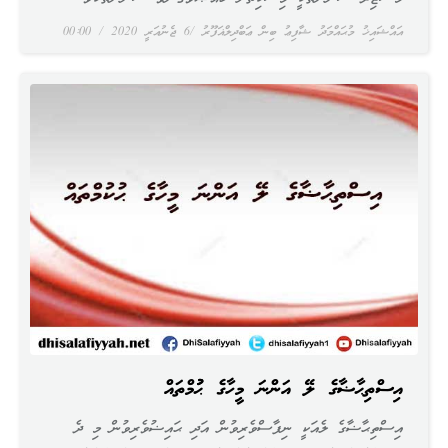
އައްޝައިޚު މުޙައްމަދު ޝާފިޢު ބިން ޢަބްދިލްޣަފޫރު
6 ޖެނުއަރީ 2020
00:00
އިސްތިޙާޟާގެ ލޭ އަންނަ މީހާގެ ޙުކުމްތައް
އިސްތިޙާޟާގެ ލެއަކީ ނިފާސްވެރިވުން އަދި ޙައިޟުވެރިވުން މި ދެ