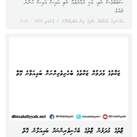
ސަބަބުވެސް ނެތި، ވަކި މުއްދަތެއް ނެތި އައިސް އައިސް ހުންނެ
ލެއެވެ.
އައްޝައިޚު މުޙައްމަދު ޝާފިޢު ބިން ޢަބްދިލްޣަފޫރު
1 ޖެނުއަރީ 2020
11:52
ޒަކާތުގެ މުދަލުން ޒަކާތުގެ ބެހެނިވެރިންނަށް ބައިއަޅާނެ ގޮތް