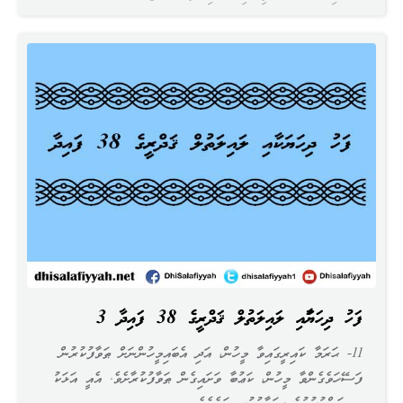
ފަހު ދިހަޔަކާއި ލައިލަތުލް ޤަދްރީގެ 38 ފައިދާ 3
11- ޙަރަމާ ކައިރީގައިވާ މީހުން، އަދި އެބައިމީހުންނަށް ޠަވާފުކުރުން
ފަސޭހަވެގެންވާ މީހުން، ކަޢުބާ ވަށައިގެން ޠަވާފުކުރާށެވެ. އެއީ އަޅަކު