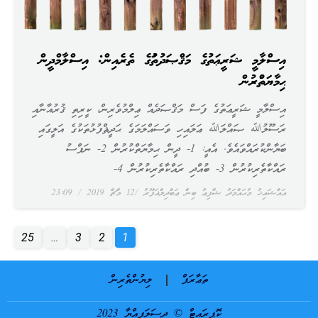
އިސްލާމީ ޝަރީޢަތުގެ މަޤްޞަދުތަކުގެ ތެރެއިން: އިސްލާމްދީން
ޙިމާޔަތްކުރުން
އިސްލާމީ ޝަރީޢަތުގެ ފަސް މަޤްޞަދެއް ޢިލްމުވެރިން، ކީރިތި ޤުރުއާނާއި
ރަސޫލުﷲ ޞައްލަﷲ ޢަލައިހި ވަސައްލަމަގެ ޙަދީޘްފުޅުތަކުގެ އަލީގައި
ބަޔާންކުރައްވައެވެ. އެއީ: 1- ދީން ޙިމާޔަތްކުރުން 2- ނަފްސު
ރައްކާތެރިކުރުން 3- ބުއްދި ރައްކާތެރިކުރުން 4-
އައްޝައިޚު މުޙައްމަދު ޝާފިޢު ބިން ޢަބްދިލްޣަފޫރު
12 މާޗް 2019
23:09
25
…
3
2
1
ތަޢާރަފް
ލިޔުންތެރިން
ކޮޕީރައިޓް © ދިސަލަފިއްޔާ 2023