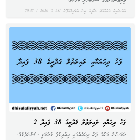
މިނިވަންކުރުމުގެ ސަވާބުހުރި ކަމެކެވެ.
އައްޝައިޚު މުޙައްމަދު ޝާފިޢު ބިން ޢަބްދިލްޣަފޫރު
23 މޭ 2020
20:37
ފަހު ދިހަޔަކާއި ލައިލަތުލް ޤަދްރީގެ 38 ފައިދާ 2
ރަމަޟާން މަހުގެ ފަހު ދިހައެއްގައި އިޢުތިކާފު ކުރުމަކީ ސުންނަތެކެވެ.