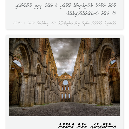
މުދަލު ޒަކާތުގެ ބެހެނިވެރިންގެ ގޮތުގައި 8 ބައެއް ކީރިތި ޤުރުއާނުގައި
ﷲ ތަޢާލާ ކަނޑައަޅުއްވާފައިވެއެވެ.
އައްޝައިޚު މުޙައްމަދު ޝާފިޢު ބިން ޢަބްދިލްޣަފޫރު
27 ޑިސެމްބަރު 2019
02:13
އިސްލާމްދީނުގައި އަޅުން ގެންގުޅުން