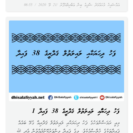
އައްޝައިޚު މުޙައްމަދު ޝާފިޢު ބިން ޢަބްދިލްޣަފޫރު
21 މޭ 2020
06:55
ފަހު ދިހަޔަކާއި ލައިލަތުލް ޤަދްރީގެ 38 ފައިދާ 1
މިއީ ރަމަޟާންމަހުގެ ފަހު ދިހަޔަކާއި ލައިލަތުލް ޤަދްރިއާ ގުޅޭ ބައެއް
ފައިދާތަކުގެ ޚުލާޞާއެކެވެ. މީގެ ފައިދާ މިންވަރުކޮށްދެއްވުން އެދި ﷲ