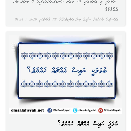
“ޒަކާތަކީ މި އާޔަތުގައި ﷲ ތަޢާލާ ކަނޑައަޅުއްވާފައިވާ 8 ބަޔަށް ބަހާ
އެއްޗެކެވެ.
އައްޝައިޚު މުޙައްމަދު ޝާފިޢު ބިން ޢަބްދިލްޣަފޫރު
10 ފެބްރުއަރީ 2020
01:24
ބުޅަލަކީ ނަޖިސް އެއްޗެއް ހެއްޔެވެ؟