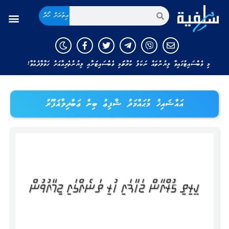
އިތުރަށް ހޯދާ
މި ވެބްސައިޓުގައިވާ ލިޔުންތައް ނަކަލު ކުރާނަމަ މި ވެބްސައިޓަށާއި ލިޔުންތެރިއާއަށް ހަވާލާދެއްވާ!
އައްޝައިޚު މުޙައްމަދު ޝާފިޢު ބިން ޢަބްދިލްޣަފޫރު