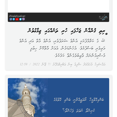
ކީރިތި ޤުރްއާން ޖަހާފައި ހުރި ތަނެއްގައި ޖިމާޢުވުން
ﷲ ގެ ކަލާމްފުޅަކީ އެންމެ ޝަރަފުވެރި، އެންމެ މާތް އަދި އެންމެ
މަތިވެރި ބަސްފުޅެވެ. އެހެންކަމުން، އެއަށް މާތްކޮށް ހިތުމީ
މުސްލިމުންނަށް ވާޖިބުވެގެންވާ ކަމެކެވެ.
އައްޝައިޚު މުޙައްމަދު ޝާފިޢު ބިން ޢަބްދިލްޣަފޫރު
7 ޖޫން 2022
12:59