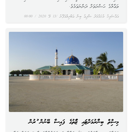
ތަޢާލާގެ ޙަޟްރަތަށް ދަންނަވަމެވެ.
އައްޝައިޚު މުޙައްމަދު ޝާފިޢު ބިން ޢަބްދިލްޣަފޫރު
13 މޭ 2020
00:00
މިސްކިތް ބިނާކުރުމަށްޓަކައި ޒަކާތުގެ ފައިސާ ބޭނުން ކުރުން