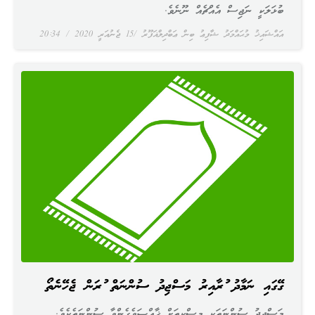
ބުޅަލަކީ ނަޖިސް އެއްޗެއް ނޫނެވެ.
އައްޝައިޚު މުޙައްމަދު ޝާފިޢު ބިން ޢަބްދިލްޣަފޫރު
15 ޖެނުއަރީ 2020
20:34
ގޭގައި ނަމާދު ކުރާއިރު މަސްޖިދު ސުންނަތް ކުރަން ޖެހޭނެތޯ
މަސްޖިދު ސުންނަތަކީ މިސްކިތަށް ޚާއްޞަވެގެންވާ ސުންނަތެކެވެ.