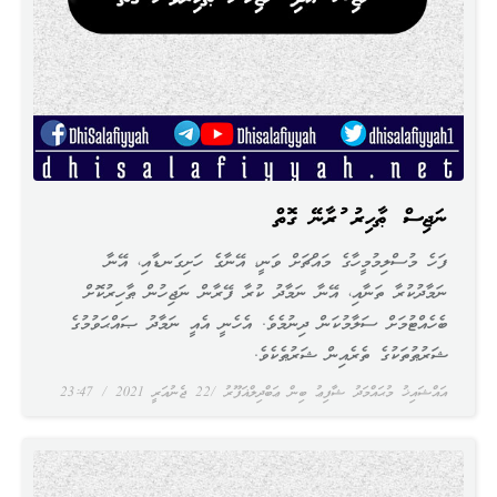
ނަޖިސް ޠާހިރު ކުރާނޭ ގޮތް
ފަހެ މުސްލިމުމީހާގެ މައްޗަށް ވަނީ، އޭނާގެ ހަށިގަނޑާއި، އޭނާ
ނަމާދުކުރާ ތަނާއި، އޭނާ ނަމާދު ކުރާ ފޭރާން ނަޖިހުން ޠާހިރުކޮށް
ބެހެއްޓުމަށް ސަލާމުކަން ދިނުމެވެ. އެހެނީ އެއީ ނަމާދު ޞައްޙަވުމުގެ
ޝަރުޠުތަކުގެ ތެރެއިން ޝަރުޠެކެވެ.
އައްޝައިޚު މުޙައްމަދު ޝާފިޢު ބިން ޢަބްދިލްޣަފޫރު
22 ޖެނުއަރީ 2021
23:47