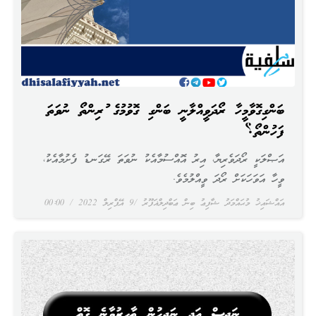
ބަންގިގޮވާމީހާ ރޯދަވީއްލާނީ ބަންގި ގޮވުމުގެ ކުރިންތޯ ނުވަތަ
ފަހުންތޯ؟
އަޞްލަކީ ރޯދަވެރިޔާ، އިރު އޮއްސުމާއެކު ނުވަތަ ރޭގަނޑު ފެށުމާއެކު،
ވީހާ އަވަހަކަށް ރޯދަ ވީއްލުމެވެ.
އައްޝައިޚު މުޙައްމަދު ޝާފިޢު ބިން ޢަބްދިލްޣަފޫރު
9 އޭޕްރިލް 2022
00:00