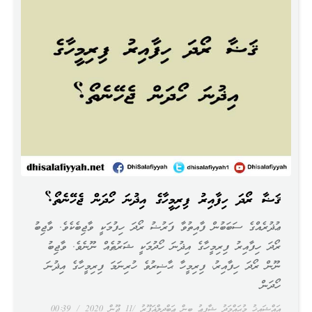
ޤަޟާ ރޯދަ ހިފާއިރު ފިރިމީހާގެ އިޛުނަ ހޯދަން ޖެހޭނެތޯ؟
ޢުޛުރެއްގެ ސަބަބުން ފާއިތުވާ ފަރުޟު ރޯދަ ހިފުމަކީ ވާޖިބެކެވެ. ވާޖިބު
ރޯދަ ހިފާއިރު ފިރިމީހާގެ އިޛުނަ ހޯދުމަކީ ޝަރުޠެއް ނޫނެވެ. ވާޖިބު
ނޫން ރޯދަ ހިފާއިރު، ފިރިމީހާ ޙާޟިރުވެ ހުރިނަމަ ފިރިމީހާގެ އިޛުނަ
ހޯދަން
އައްޝައިޚު މުޙައްމަދު ޝާފިޢު ބިން ޢަބްދިލްޣަފޫރު
11 ޖޫން 2020
00:39