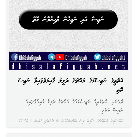
އެތަކެތީގެ ނަޖިސްކަމުގެ މައްޗަށް ދަލީލު ޤާއިމުވެފައިވާ ނަޖިސް
ތަކެތި
ދެވަނައީ: އެތަކެތީގެ ނަޖިސްކަމުގެ މައްޗަށް ދަލީލު ޤާއިމުވެފައިވާ
ނަޖިސް ތަކެތި
އައްޝައިޚު މުޙައްމަދު ޝާފިޢު ބިން ޢަބްދިލްޣަފޫރު
6 ޖެނުއަރީ 2021
23:42