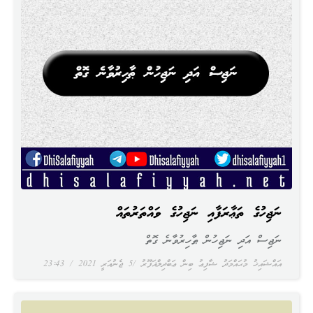
ނަޖިހުގެ ތަޢާރަފާއި ނަޖިހުގެ ވައްތަރުތައް
ނަޖިސް އަދި ނަޖިހުން ޠާހިރުވާނެ ގޮތް
އައްޝައިޚު މުޙައްމަދު ޝާފިޢު ބިން ޢަބްދިލްޣަފޫރު
5 ޖެނުއަރީ 2021
23:43