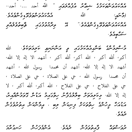
އެއްކައުވަންތަކަމުގެ ޝިޢާރު އުފުއްލަވައި ” ﷲ أحد …. أحد..
(މާނައީ: ﷲ އެއްކައުވަންތަވެވޮޑިގެންވެއެވެ.
އެއްކައުވަންތަވެވޮޑިގެންވެއެވެ.” އޭ ވިދާޅުވުމުގައި ޘާބިތުވެލެއްވި
ސަޙާބީއެވެ.
މުސްލިމުންގެ ބަންގިއެއްކަމުގައި ވީ އަންނަނިވި ކަލިމަތަކެވެ. الله
أكبر, ألله أكبر , الله أكبر, ألله أكبر , أشهد الا إله إلا الله,
أشهد الا إله إلا الله, أشهد أن محمدا رسول الله , أشهد
أن محمدا رسول الله , حي على الصلاة , حي على الصلاة ,
حي على الفلاح , حي على الفلاح , الله أكبر, ألله أكبر , لا
إله إلا الله. މިކަލިމަތަށް ބިލާލުގެފާނު ހިތްގައިމު އަޑުން ގޮވަމުންދާއިރު،
އަޑުއަހާ މީހުންގެ ހިތްތަކަށް ފިނިކަން ލިބި ، އީމާންކަން އިތުރުވެގެން
ދެއެވެ.
ދުވަސްތައް ފާއިތުވަމުން ދެއެވެ. އެންމެފަހުން ހަނގުރާމަ