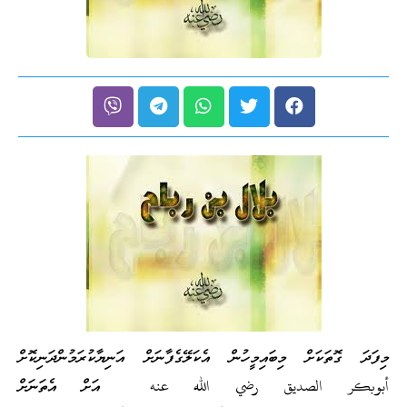
މިފަދަ ގޮތަކަށް މިބައިމީހުން އެކަލޭގެފާނަށް އަނިޔާކުރަމުންދަނިކޮށް
أبوبكر الصديق رضي الله عنه އަށް އެތަނަށް