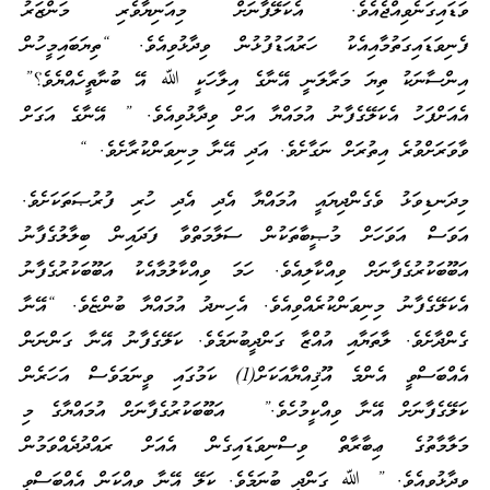
ވަޑައިގަނެވިއްޖެއެވެ. އެކަލޭފާނަށް މިއަނިޔާވެރި މަންޒަރު
ފެނިވަޑައިގަތުމާއިއެކު ހަރުއަޑުފުޅުން ވިދާޅުވިއެވެ. “ތިޔަބައިމީހުން
އިންސާނަކު ތިޔަ މަރާލަނީ އޭނާގެ އިލާހަކީ ﷲ އޭ ބުނާތީހެއްޔެވެ؟”
އެއަށްފަހު އެކަލޭގެފާނު އުމައްޔާ އަށް ވިދާޅުވިއެވެ. ” އޭނާގެ އަގަށް
ވާވަރަށްވުރެ އިތުރަށް ނަގާށެވެ. އަދި އޭނާ މިނިވަންކުރާށެވެ. “
މިދަނޑިވަޅު ވެގެންދިޔައީ އުމައްޔާ އެދި އެދި ހުރި ފުރުޞަތަކަށެވެ.
އަވަސް އަވަހަށް މުޞީބާތަކުން ސަލާމަތްވާ ފަދައިން ބިލާލުގެފާނު
އަބޫބަކުރުގެފާނަށް ވިއްކާލިއެވެ. ހަމަ ވިއްކާލުމާއެކު އަބޫބަކުރުގެފާނު
އެކަލޭގެފާނު މިނިވަންކުރެއްވިއެވެ. އެހިނދު އުމައްޔާ ބުންޏެވެ. “އޭނާ
ގެންދާށެވެ. ލާތަޔާއި އުއްޒާ ގަންދީބުނަމެވެ. ކަލޭގެފާނު އޭނާ ގަންނަން
އެއްބަސްވީ އެންމެ އޫޤިއްޔާއަކަށް(1) ކަމުގައި ވީނަމަވެސް އަހަރެން
ކަލޭގެފާނަށް އޭނާ ވިއްކީމުހެވެ.” އަބޫބަކުރުގެފާނަށް އުމައްޔާގެ މި
މަލާމާތުގެ ޢިބާރާތް ވިސްނިވަޑައިގެން އެއަށް ރައްދުދެއްވަމުން
ވިދާޅުވިއެވެ. ” ﷲ ގަންދީ ބުނަމެވެ. ކަލޭ އޭނާ ވިއްކަން އެއްބަސްވީ