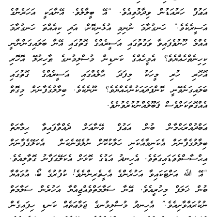
އަޢުފް ހަރުއަޑުން ވިދާޅުވިއެވެ. “އޭ ބީލާލެވެ. އޭނާއަކީ އަހަރެންގެ
އަސީރެކެވެ.” ހަނގުރާމަ ނުނިމި އުޅެނިކޮށް، އަދި ކިއެއްތަ ހަނގުރާމަ
އެއްމެ ހޫނުވެފައިވާ ވަގުތުގައި އަސީރެއްގެ ގޮތުގައި އޭނާ ބަލައިގަންނާނީ
ކިހިނެތްހެއްޔެވެ؟ އެމީހެއްގެ ކަނޑިން މުސްލިމުނގެ ޠާހިރުލޭ އޮހޮރި
އޮހޮރި ހުރި މީހަކު މިފަދަ ޙާލެއްގައި އަސީރެއްގެ ގޮތުގައި
ބަލައިގަނެވޭނީ ކޮންފަދައަކުންހެއްޔެވެ؟ ނޫނެކެވެ. ބިލާލުގެފާނަށް މިގޮތް
އެއްގޮތަކަށްވެސް ޤަބޫލެއްނުކުރެވުނެވެ.
ޢަބްދުއްރަޙްމާން ބުން އަޢުފް އޭނާއަށް ދެއްވާފައިވާ ޙިމާޔަތް
ބިލާލުގެފާނަށް އެކަނިމާއެކަނި ހަލާކުކޮށް ނުލެވޭނެކަން އެކަލޭގެފާނަށް
އިޙްސާސްވެވަޑައިގަތެވެ. އެހިނދު އަޑުގެ ކޮޅަށް އެކަލޭގަފާނު ގޮވާލިއެވެ.
“އޭ ﷲ އަށްޓަކައިވާ އަހުރެންގެ އެހީތެރިންނެވެ! ކުފުރުގެ ބޯ، އުމައްޔާ
ބުން ޚަލަފް މިހުރީއެވެ. އޭނާ ސަލާމަތްވެއްޖިއްޔާ އަހުރެން ސަލާމަތް
ނުކުރައްވާށިއެވެ.” އެހިނދު މުސްލިމުނގެ ޖަމާޢަތެއް ކަނޑި ހިފައިގެން