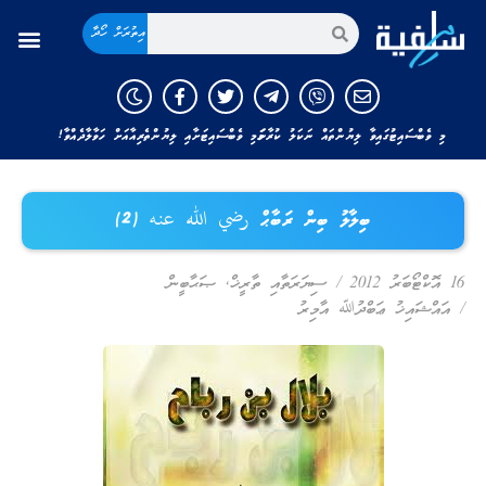
އިތުރަށް ހޯދާ
މި ވެބްސައިޓުގައިވާ ލިޔުންތައް ނަކަލު ކުރާނަމަ މި ވެބްސައިޓަށާއި ލިޔުންތެރިއާއަށް ހަވާލާދެއްވާ!
ބިލާލު ބިން ރަބާޙް رضي الله عنه (2)
16 އޮކްޓޯބަރު 2012
/
ސިޔަރަތާއި ތާރީޚް
,
ޞަޙާބީން
/
އައްޝައިޚު ޢަބްދުﷲ އާމިރު