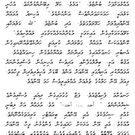
އެއްލުމަށްފަހު ބުންޏެވެ. “އަމެވެ. ކަލޭ މިބޭނުންކުރާށެވެ. އެހެނީ
ކަލެޔަކީ ހަމަކަށަވަރުންވެސް އަންހެނެކެވެ.” އެހިނދު އުމައްޔާ
އޭނާޔާދިމާލަށް ހަޅޭލަވާގަތެވެ. އަދި ބުންޏެވެ. “ﷲ ކަލެޔަށާއި
ކަލޭއެކަމަކާއިގެން އައިކަމަކީ މުޑުދާރުކަމެއްކަމުގައި ލައްވާށިއެވެ.”
ކޮންމެއަކަސް އުމައްޔާ ގަތްލަދުން ކުރިމަތީ ހަދާނެގޮތެއްނޭނގިގެން
އެނބުރި ހަނގުރާމައިގެ މައިދާނަށް ތައްޔާރުވެގެން ހިނގައްޖެއެވެ.
އުޤުބާ އަކީ، ބިލާލްގެފާނާއި އަދިވެސް އެހިނިހެން މުސްލިމުންނަށް
އުމައްޔާކުރި އަނިޔާގައި އޭނާއަށް އެންމެ ބޮޑަށް އެހީތެރިވެދިން މީހާއެވެ.
މިއަދު އޭނާ ހަލާކުގެ ތެރެއަށް އެއްލައިލީވެސް ހަމަ އޭނާއެވެ.
ހަނގުރާމަ ފެށިއްޖެއެވެ. ފަޒާ ގުގުމައިގެން ދިޔައީ މުސްލިމުންގެ
ޝިޔާރުންނެވެ. ” أحد …. أحد..” އެވެ. އުމައްޔާ އަށް ލިބުނީ
ކުއްލި ސިހުމެކެވެ. އެއީ އޭނާއާއި ބީރައްޓެހި ކަލިމަތަކެއްނޫނެވެ.
އާއެކެވެ. އެއީ އޭނާ އަޅަކަށް ހަދައިގެން ގެންގުޅުނު މީހާ، އޭނާއަށް
ގަދަފަދަ ޢުޤޫބާތް ދެމުން ގެންދިޔައިރުވެސް ތަކުރާރުކުރި ބަސްތަކެވެ.