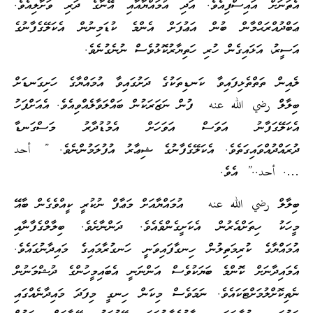
އެތަނަށް އައިސްފިއެވެ. އަދި އުމައްޔާއާއި އޭނާގެ ދަރި ވަށާލިއެވެ.
ޢަބްދުއްރަޙްމާން ބުން އަޢުފަށް އެންމެ ކުޑަމިނުން އެކަލޭގެފާނުގެ
އަސީރު، އަޅައިގެން ހުރި ހަތިޔާރުކޮޅުވެސް ނުނެގުނެވެ.
ލެއިން ތަތްތެޅިފައިވާ ކަނޑިތަކުގެ ދަށުގައިވާ އުމައްޔާގެ ހަށިގަނޑަށް
ބިލާލް رضي الله عنه ފުން ނަޒަރަކުން ބައްލަވާލެއްވިއެވެ. އެއަށްފަހު
އެކަލޭގަފާނު އަވަސް އަވަހަށް އެމުޑުދާރު މަސްގަނޑާ
ދުރައްދުއްވައިގަތެވެ. އެކަލޭގެފާނުގެ ޝިޢާރު އުފުލަމުންނެވެ. ” أحد
…. أحد..” އެވެ.
ބިލާލް رضي الله عنه އުމައްޔާއަށް މަޢާފް ނުކުރީ ކީއްވެގެން ބާއޭ
މީހަކު ހިތަށްއެރުން އެކަށީގެންވެއެވެ. ދަންނާށެވެ. ބިލާލްގެފާނާއި
އުމައްޔާގެ ކުރިމަތިލުން ހިނގާފައިވަނީ ހަނގުރާމައިގެ މައިދާނުގައެވެ.
އެމައިދާނަށް ކޮންމެ ބަޔަކުވެސް އަންނަނީ އެބައިމީހުންގެ ދުޝްމަނުން
ނެތިކޮށްލުމަށްޓަކައެވެ. ނަމަވެސް މިކަން ހިނގީ މިފަދަ މައިދާނެއްގައި