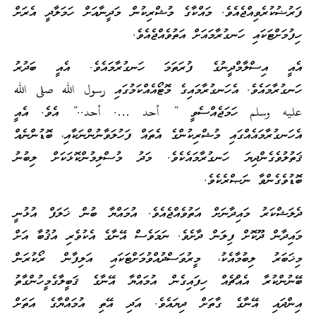
ފަރުޟުކުރެވިއްޖެއެވެ. މައްކާގެ މުޝްރިކުން މަދީނާއަށް ހަމަލާދީ އެރަށް
ހިފުމަށްޓަކައި ހަނގުރާމައަށް އަތުވެއްޖެއެވެ.
އެއީ އިސްލާމްދީނުގެ ފުރަތަމަ ހަނގުރާމައެވެ. އެއީ ބަދުރު
ހަނގުރާމައެވެ. އެހަނގުރާމައިގެ މޮޓޯއެއްކަމުގައި رسول الله صلى الله
عليه وسلم ހަމަޖެއްސެވީ ” أحد …. أحد..” އެވެ. އެއީ
އެހަނގުރާމައެއްގައި މުޝްރިކުންގެ އެތައް ފަހުލަވާނުންނަކާއި، ބޮޑުންނެއް
ޤަތުލުވެގެންދިޔަ ހަނގުރާމައެކެވެ. މަދު މުސްލިމުންކޮޅަކަށް ލިބުނު
ބޮޑުވެގެންވާ ނަޞްރެކެވެ.
ދެލަޝްކަރު މައިދާނަށް އަތުވެއްޖެއެވެ. އުމައްޔާ ބުން ޚަލަފް އުޅުނީ
މައިދާން ދޫކޮށް ފިލަން ދާށެވެ. ނަމަވެސް އޭނާގެ އެކުވެރި އުޤުބާ އަށް
މިޚަބަރު ލިބުމާއެކު، މީރުވަސްދުއްވުމަށްޓަކައި އަލިފާން ރޯކުރަން
ބޭނުންކުރާ އެއްޗެއް ހިފައިގެން އުމައްޔާ އޭނާގެ ޤަބީލާގެމީހުންގާތު
އިންދައި އޭނާގެ ގާތަށް ދިޔައެވެ. އަދި އޭތި އުމައްޔާގެ އަތަށް