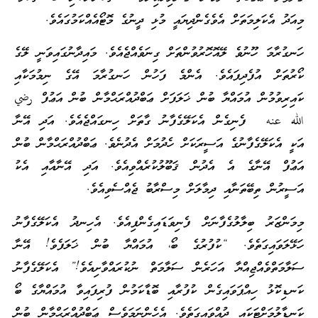
މިއަދު އެކަލިމަތަށް އެވެގެންދިޔައީ މުޅި ދީނުގެ މޮޓޯއެއްކަމުގައެވެ.
ހަނގުރާމަ ހޫނުވެ ލޭއޮހޮރުވުންތަށް ގިނަވެއްޖެއެވެ. މައިދާނުގައިވަނީ ލޭގެ
ކޯރުތަށް އުފެދިފައެވެ. އެންމެ ފަހުން ހަނގުރާމަ އޭގެ ނިމުމަކާއި
ކައިރިވުމުން އުމައްޔާ ބުން ޚަލަފަށް ޢަބްދުއްރަޙްމާން ބުން އަޢުފް رضي
الله عنه ފެނިގެން އެކަލޭގެފާނު ގާތަށް ހިނގައްޖެއެވެ. އަދި އޭނާ
އަކީ އެކަލޭގެފާނުގެ އަސީރަކަށް ހެދުމަށް އެދުނެވެ. ޢަބްދުއްރަޙްމާން ބުން
އަޢުފް އޭނާގެ އެ އެދުން ޤަބޫލުކުރެއްވިއެވެ. އަދި އޭނާއާއި އެކު
އަސީރުން ތިބޭތަނާއި ދިމާލަށް މިސްރާބު ޖެއްސެވިއެވެ.
މިމަންޒަރު ބިލާލުގެފާނަށް ފެނިވަޑައިގެންފިއެވެ. އެހިނދު އެކަލޭގެފާނު
ހަޅޭލަވައިގަތެވެ. “ކުފުރުގެ ބޯ، އުމައްޔާ ބުން ޚަލަފެވެ! އޭނާ
ސަލާމަތްވެއްޖިއްޔާ އަހަރެން ސަލާމަތް ނުކުރައްވާށިއެވެ!” އެކަލޭގެފާނު
ކަނޑިކޮޅު ހިއްޕަވައިގެން ކުފުރާއި ބޮޑާކަމުން ފުރިފައިވާ އުމައްޔާގެ ބޯ
ކަނޑާލުމަށްޓަކައި ދުއްވައިގަތެވެ. އެހެންނަމަވެސް ޢަބްދުއްރަޙްމާން ބުން