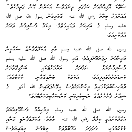
ސަތޭކަ އޫޤިއްޔާއަށް ކަމުގައި ވީނަމަވެސް އަހަރެން އޭނާ ގަތީމުހެވެ.”
އެއަށްފަހު ބިލާލް رضي الله عنه ގޮވައިގެން رسول الله صلى الله
عليه وسلم ގެ އަރިހަށް ވަޑައިގަތެވެ. މިކަމާ މުސްލިމުން ވަރަށް
އުފާކުރިއެވެ.
رسول الله صلى الله عليه وسلم އާއި އެކަލޭގެފާނުގެ ޞަޙާބީން
މަދީނާއަށް ހިޖުރަކޮށްފިއެވެ. އަދި رسول الله صلى الله عليه وسلم
މުސްލިމުންނަށް ނަމާދަށް އައުމަށްޓަކައި ބަންގިގޮވުމަށް
ކަނޑައަޅުއްވައިފިއެވެ. އެކަމަކު ބަންގިގޮވާނީ ކާކުބާއެވެ؟
ދުރުހިސާބުތަކުގައިވާ މީހުންނަށްވެސް އިވޭނެފަދައިން الله أكبر ގެ
ޝިޢާރު ފާޅުކުރުމުގެ ނަސީބުލިބޭނީ ކޮންޞަޙާބީއަކަށްބާއެވެ؟
رسول الله صلى الله عليه وسلم މިމުހިއްމު މަސްޢޫލިއްޔަތު
ޙަވާލުކުރެއްވީ ބިލާލް رضي الله عنه އާއެވެ. އެކަލޭގެފާނަކީ ވޭނާއި
ކެކުޅުމުގައި، ގަދަފަދަ އުޤޫބާތްތަށް ލިބެމުން ދިޔައިރުވެސް