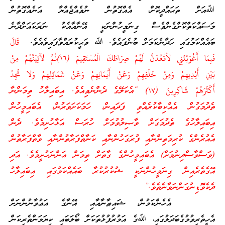
ﷲއަށް ތަޙައްދީކޮށް، އެއްގޮތުން ނުވެއްޖެއްޔާ އަނެއްގޮތުން
މަސައްކަތްކޮށްގެންވެސް ގިނަމީހުންނަކީ އޭނާއާއެކު ނަރަކައަށްދާނެ
ބައެއްކަމުގައި ހަދާނެކަމަށް ބުނެފައެވެ. ﷲ ވަޙީކުރައްވާފައިވެއެވެ.
قَالَ
فَبِمَا أَغْوَيْتَنِي لأقْعُدَنَّ لَهُمْ صِرَاطَكَ الْمُسْتَقِيمَ (١٦)ثُمَّ لآتِيَنَّهُمْ مِنْ
بَيْنِ أَيْدِيهِمْ وَمِنْ خَلْفِهِمْ وَعَنْ أَيْمَانِهِمْ وَعَنْ شَمَائِلِهِمْ وَلا تَجِدُ
أَكْثَرَهُمْ شَاكِرِينَ (١٧) “އެކަލޭގެ ދެންނެވިއެވެ. އިބައިލާހު ތިމަންނާ
ތެދުމަގުން އެއްކިބާކުރެއްވި ފަދައިން، ހަމަކަށަވަރުން، އެބައިމީހުން
އިބައިލާހުގެ ތެދުމަގަށް ވާޞިލުވުމަށް ހުރަސް އަޅާހުށިމެވެ. ދެން
އެއުރެންގެ ކުރިމަތިންނާއި ފުރަގަހުންނާއި ކަނާތްފަރާތުންނާއި ވާތްފަރާތުން
(ވަސްވާސްދިނުމަށް) އެބައިމީހުންގެ ގާތަށް ތިމަން އަންނަހުށީމެވެ. އަދި
އޭގެތެރެއިން ގިނަމީހުންނަކީ ޝުކުރުކުރާ ބައެއްކަމުގައި އިބައިލާހު
ދެކެވޮޑިނުގަންނަވާނެތެވެ.”
އެހެންކަމުން، ޝައިޠާނާއާއި އޭނާގެ އަޢުވާނުންނަށް
އެހީތެރިވުމުގެބަދަލުގައި، ﷲގެ އަމުރުފުޅުތަކަށް ބޯލަބައި ކިޔަމަންތެރިކަން