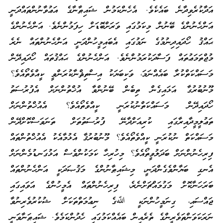
އަދާކުރެވިދާނެ ބައެކެވެ. އެހެންކަމުން ޝައިޠާނާގެ އަޢުވާނުންތައްދަނީ
އަންހެނުންގެ ބޭނުން މިކަމުގައި ވަރަށްބޮޑަށް ހިފަމުންނެވެ. އަންހެނުންގެ
ޙައްޤު ހޯދައިދިނުމުގެ ނަމުގައި އެބައިމީހުންދަނީ އަންހެނުންތައް ނެރެ
މުޖްތަމަޢުތައް ފަސާދަކުރަމުންނެވެ. އަންހެނުންގެ ޙައްޤުތައް ހޯދައިދޭން
މަސައްކަތްކުރާ ބައެއްނަމަ، ވަކިބަޔަކު އިސްތިޘްނާކުރަންވީ ކީއްވެތޯއެވެ؟
މޫނުބުރުގާ އަޅައިގެން ތިބެން ބޭނުންވާ އުޚްތުންނަށް އެފުރުސަތު
ހޯދައިދޭން މަސައްކަތްނުކުރަނީ ކީއްވެތޯއެވެ؟ އެއުޚްތުންނަށް
ތަޢުލީމީދާއިރާގައި ކުރިއަށްދާނޭ ފުރުސަތުތަށް ތަނަވަސްކޮށްދޭން
މަސައްކަތް ނުކުރަނީ ކީއްވެތޯއެވެ؟ މޫނުބުރުޤާ އެޅުމާއެކު އެއުޚްތުންތައް
ފިރިހެނުންނަށް ބަދަލުވީތޯއެވެ؟ މިހުރިހާ ކަމަކުންވެސް އަޅުގަނޑުމެންނަށް
އެނގި ބަޔާންވެގެންދަނީ، މިޝައިޠާނުންގެ މަޤުޞަދަކީ އަންހެނުންތައް
ބަރަހަނާކޮށް މަގުމައްޗަށްނެރެ، ފިރިހެނުންތައް އެމީހުންގެ އަވައިގައި
ޖައްސައި، ގިނަމީހުންނަކީ ﷲގެ ނިޢުމަތްތަކަށް ޝުކުރުވެރިނުވާ
ނަރަކަވަންތަވެރީންގެ ތެރެއިން ބައެއްކަމުގައި ހެދުންކަމެވެ. ޝައިޠަނާވަނީ