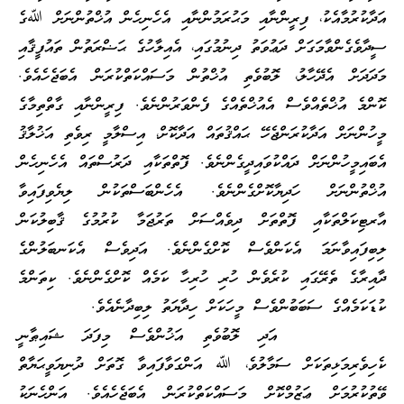
އަދާކުރުމާއެކު، ފިރީންނާއި މަޙުރަމުންނާއި އެހެނިހެން އުޚްތުންނަށް ﷲގެ
ސީދާވެގެންވާމަގަށް ދަޢުވަތު ދިނުމުގައި، އެއިލާހުގެ ޙަޟްރަތުން ތައުފީޤާއި
މަދަދަށް އެދޭހާލު، ލޮބުވެތި އުޚްތުން މަސައްކަތްކުރަން އެބަޖެހެއެވެ.
ކޮންމެ އުޚްތެއްވެސް އެއުޚްތެއްގެ ފެންވަރުންނެވެ. ފިރީންނާއި ގާތްތިމާގެ
މީހުންނަށް އަދާކުރަންޖެހޭ ޙައްޤުތައް އަދާކޮށް، އިސްލާމީ ރިވެތި އަޚުލާޤު
އެބައިމީހުންނަށް ދައްކުވައިދީގެންނެވެ. ފޮތްތަކާއި ދަރުސްތައް އެހެނިހެން
އުޚްތުންނަށް ހަދިޔާކޮށްގެންނެވެ. އެހެންބަސްތަކުން ލިޔެވިފައިވާ
އާރޓިކަލްތަކާއި ފޮތްތަށް ދިވެއްސަށް ތަރުޖަމާ ކުރުމުގެ ޤާބިލުކަން
ލިބިފައިވާނަމަ އެކަންވެސް ކޮށްގެންނެވެ. އަދިވެސް އެކަނބަލުންގެ
ދާއިރާގެ ތެރޭގައި ކުރެވެން ހުރި ހުރިހާ ކަމެއް ކޮށްގެންނެވެ. ކިތަންމެ
ކުޑަކަމެއްގެ ސަބަބުންވެސް މީހަކަށް ހިދާޔަތު ލިބިދާނެއެވެ.
އަދި ލޮބުވެތި އަޚުންވެސް މިފަދަ ޝައިޠާނީ
ކެހިވެރިމަޅިތަކަށް ސަމާލުވެ، ﷲ އަންގަވާފައިވާ ގޮތަށް ދުނިޔަވީޙަޔާތް
ވޭތުކުރުމަށް ޢަޒުމްކޮށް މަސައްކަތްކުރަން އެބަޖެހެއެވެ. އަންހެނަކު