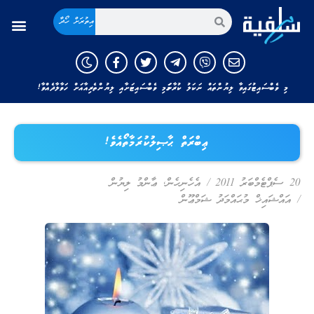
އިތުރަށް ހޯދާ
މި ވެބްސައިޓުގައިވާ ލިޔުންތައް ނަކަލު ކުރާނަމަ މި ވެބްސައިޓަށާއި ލިޔުންތެރިއާއަށް ހަވާލާދެއްވާ!
ޢިބްރަތް ޙާޞިލުކުރަމާތޯއެވެ!
20 ސެޕްޓެމްބަރު 2011
/
އެހެނިހެން
,
ޢާންމު ލިޔުން
/
އައްޝައިޚް މުޙައްމަދު ޝަމްޢޫން