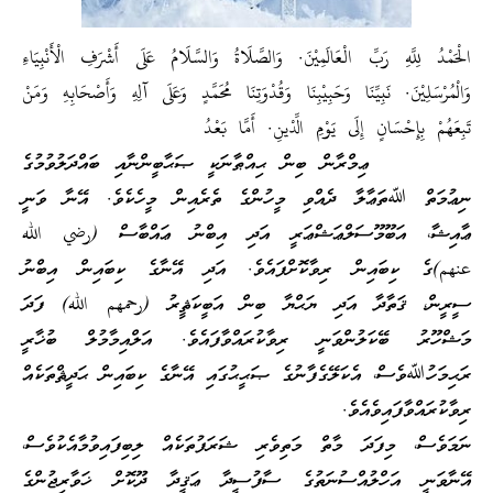
الْحَمْدُ لِلَّهِ رَبِّ الْعَالَمِيْنَ. وَالصَّلَاةُ وَالسَّلَامُ عَلَى أَشْرَفِ الْأَنْبِيَاءِ
وَالْمُرْسَلِيْنَ. نَبِيِّنَا وَحَبِيْبِنَا وَقُدْوَتِنَا مُحَمَّدٍ وَعَلَى آلِهِ وَأَصْحَابِهِ وَمَنْ
تَبِعَهُمْ بِإِحْسَانٍ إِلَى يَوْمِ الِّدْينِ. أَمَّا بَعْدُ
ޢިމްރާން ބިން ޙިއްޠާނަކީ ޞަޙާބީންނާއި ބައްދަލުވުމުގެ
ނިޢުމަތް ﷲތަޢާލާ ދެއްވި މީހުންގެ ތެރެއިން މީހެކެވެ. އޭނާ ވަނީ
ޢާއިޝާ، އަބޫމޫސަލްޢަޝްޢަރީ އަދި އިބްނު ޢައްބާސް (رضي الله
عنهم)ގެ ކިބައިން ރިވާކޮށްފައެވެ. އަދި އޭނާގެ ކިބައިން އިބްނު
ސީރީން، ޤަތާދާ އަދި ޔަޙްޔާ ބިން އަބީކަޘީރު (رحمهم الله) ފަދަ
މަޝްހޫރު ބޭކަލުންވަނީ ރިވާކުރައްވާފައެވެ. އަލްއިމާމުލް ބުޚާރީ
ރަޙިމަހުﷲވެސް، އެކަލޭގެފާނުގެ ޞަޙީޙުގައި އޭނާގެ ކިބައިން ޙަދީޘްތަކެއް
ރިވާކުރައްވާފައިވެއެވެ.
ނަމަވެސް، މިފަދަ މާތް މަތިވެރި ޝަރަފުތަކެއް ލިބިފައިވުމާއެކުވެސް،
އޭނާވަނީ އަހްލުއްސުނަތުގެ ސާފުސީދާ ޢަޤީދާ ދޫކޮށް ޚަވާރިޖުންގެ