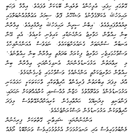
ގޮތުގައި ހިފައި، އެމީހުންގެ ތެރެއިން ބޮޑަކަށް ވެފައެވެ. އިމާމް ޛަހަބީ
ރަޙިމަހުﷲ އެކަލޭގެފާނުގެ މަޝްހޫރު ފޮތް، ސިޔަރު އަޢުލާމުއްނުބަލާގައި
ލިޔުއްވާފައިވެއެވެ. ‘އިބްނު ސީރީން ރަޙިމަހުﷲ ވިދާޅުވިއެވެ. ޢިމްރާން
ބިން ޙިއްޠާން، ޚަވާރިޖު އަންހެނަކާއި ކައިވެނި ކުރިއެވެ. އެއީ އޭނާ
އަނބުރާ ސުންނަތަށް ގެނައުމަށްޓަކައެވެ. ނަމަވެސް އެއަންހެންމިހާގެ
ވަސްވާހުގައިޖެހި ޚަވާރިޖު ފިކުރަށް ބަދަލުވީ ޢިމްރާން ބިން ޙިއްޠާނެވެ.’
މި ރިވާޔަތުން އަޅުގަނޑުމެންނަށް އެނގިގެންދަނީ ޢިމްރާން ބިން
ޙިއްޠާން ޚަވާރިޖަކަށްވީ އަންހެނެއްގެ ވަސްވާހުގައި ޖެހިގެންކަމެވެ.
އާދެ، މިފަދަ ޢިބްރަތުން ފުރިގެންވާ ޙާދިޘާތަކާއި ވާހަކަތަކަކީ ހަމައެކަނި
އަޅުގަނޑުމެންގެ މަޢުލޫމާތުގެ ޚަޒާނާ މުއްސަނދި ކުރާއެއްޗަކަށް ނަހަދައި،
ފަނާވަނިވި މިދުނިޔޭގެ ޙަޔާތާއިގެން ކުރިއަށްދާނެގޮތްވެސް މިފަދަ
ޙާދިޘާތަކުން އަޅުގަނޑުމެން ދަސްކުރަންޖެހެއެވެ.
އަންހެނުންނަކީ، ޝައިޠާނީ ގޮތްތަކަށް ފިރިހެނުން
ލެންބުމުގައިވެސް އަދި ރަނގަޅުމަގަށް އެޅުވުމުގައިވެސް ވަރަށްބޮޑު ރޯލެއް