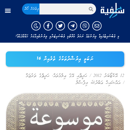
އިތުރަށް ހޯދާ
މި ވެބްސައިޓުގައިވާ ލިޔުންތައް ނަކަލު ކުރާނަމަ މި ވެބްސައިޓަށާއި ލިޔުންތެރިއާއަށް ހަވާލާދެއްވާ!
ނަބަވީ އިރުޝާދުތަކުގެ ތެރެއިން 16
12 އޮކްޓޯބަރު 2012
/
ޙަދީޘާއި އޭގެ ޢިލްމުތައް
,
ޙަދީޘްގެ ތަރުޖަމާ
/
އައްޝައިޚް ޢަބްދުﷲ މިފްޟާލް