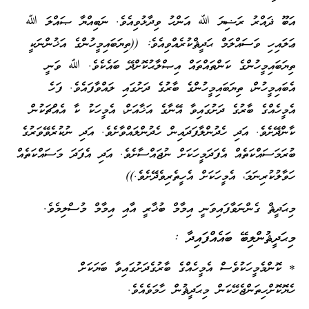
އަބޫ ޛައްރު ރަޟިޔަ ﷲ އަންހު ވިދާޅުވިއެވެ. ނަބިއްޔާ ޞައްލަ ﷲ
ޢަލައިހި ވަސައްލަމް ޙަދީޘްކުރެއްވިއެވެ: ((ތިޔަބައިމީހުންގެ އަޚުންނަކީ
ތިޔަބައިމީހުންގެ ކަންތައްތައް އިޞްލާޙުކޮށްދޭ ބައެކެވެ. ﷲ ވަނީ
އެބައިމީހުން، ތިޔަބައިމީހުންގެ ބާރުގެ ދަށުގައި ލައްވާފައެވެ. ފަހެ
އެމީހެއްގެ ބާރުގެ ދަށުގައިވާ އޭނާގެ އަޚާއަށް، އެމީހަކު ކާ އެއްޗަކުން
ކާންދޭށެވެ. އަދި ހެދުންލާފަދައިން ހެދުންލައްވާށެވެ. އަދި ނުކުރެވޭވަރުގެ
ބުރަމަސައްކަތެއް އެފަދަމީހަކަށް ނުޖައްސާށެވެ. އަދި އެފަދަ މަސައްކަތެއް
ހަވާލުކުރިނަމަ، އެމީހަކަށް އެހީތެރިވެދޭށެވެ.))
މިޙަދީޘް ގެންނަވާފައިވަނީ އިމާމް ބުޚާރީ އާއި އިމާމް މުސްލިމެވެ.
މިޙަދީޘުންލިބޭ ބައެއްފައިދާ :
* ކޮންމެމީހަކުވެސް އެމީހެއްގެ ބާރުގެދަށުގައިވާ ބަޔަކަށް
ހެޔޮކޮށްހިތަންޖެހޭކަން މިޙަދީޘުން ހާމަވެއެވެ.