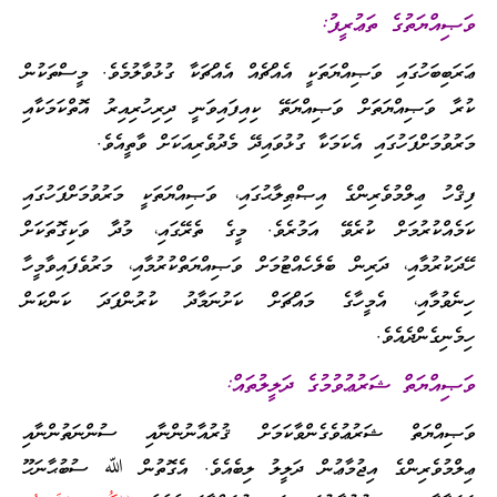
ވަޞިއްޔަތުގެ ތަޢުރީފު:
ޢަރަބިބަހުގައި ވަޞިއްޔަތަކީ އެއްޗެއް އެއްޗަކާ ގުޅުވާލުމެވެ. މީސްތަކުން
ކުރާ ވަޞިއްޔަތަށް ވަޞިއްޔަތޭ ކިއިފައިވަނީ ދިރިހުރިއިރު އޮތްކަމަކާއި
މަރުވުމަށްފަހުގައި އެކަމަކާ ގުޅުވައިދޭ މެދުވެރިއަކަށް ވާތީއެވެ.
ފިޤްހު ޢިލްމުވެރިންގެ އިޞްޠިލާޙުގައި، ވަޞިއްޔަތަކީ މަރުވުމަށްފަހުގައި
ކަމެއްކުރުމަށް ކުރެވޭ އަމުރެވެ. މީގެ ތެރޭގައި، މުދާ ވަކިގޮތަކަށް
ހޭދަކުރުމާއި، ދަރިން ބެލެހެއްޓުމަށް ވަޞިއްޔަތްކުރުމާއި، މަރުވެފައިވާމީހާ
ހިނެވުމާއި، އެމީހާގެ މައްޗަށް ކަށުނަމާދު ކުރުންފަދަ ކަންކަން
ހިމެނިގެންދެއެވެ.
ވަޞިއްޔަތް ޝަރުޢުވުމުގެ ދަލީލުތައް:
ވަޞިއްޔަތް ޝަރުޢުވެގެންވާކަމަށް ޤުރުއާނުންނާއި ސުންނަތުންނާއި
ޢިލްމުވެރިންގެ އިޖުމާޢުން ދަލީލު ލިބެއެވެ. އެގޮތުން ﷲ ސުބުޙާނަހޫ