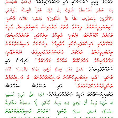
ވަތަޢާލާ ކީރިތި ޤުރުއާނުގައި ވަޙީ ކުރައްވާފައިވެއެވެ.
((كُتِبَ عَلَيْكُمْ
إِذَا حَضَرَ أَحَدَكُمُ الْمَوْتُ إِنْ تَرَكَ خَيْراً الْوَصِيَّةُ لِلْوَالِدَيْنِ
وَالأَقْرَبِينَ بِالْمَعْرُوفِ حَقّاً عَلَى الْمُتَّقِينَ)) (البقرة: 180)
މާނައީ:
“ތިޔަބައިމީހުންކުރެ މީހަކުގެ ގާތަށް މަރުއައިސް ޙާޟިރުވާހިނދު އެމީހާ
މުދަލެއް ދޫކުރާނަމަ، (އެބަހީ: އެމީހާގެ މިލްކުގައި، މުދަލެއްހުރިނަމަ)
ހެޔޮގޮތުގައި މައިންބަފައިންނާއި ގާތްތިމާގެ މީހުންނަށް ވަޞިއްޔަތްކުރުން
ތިޔަބައިމީހުންގެ މައްޗަށް ފަރުޟުކުރައްވައިފިއެވެ. (އެކަންއޮތީ)
ތަޤްވާވެރިންގެ މައްޗަށްއޮތް ޙައްޤެއް ކަމުގައެވެ.”
އަދިވެސް ވަޙީ
ކުރައްވާފައިވެއެވެ.
((مِنْ بَعْدِ وَصِيَّةٍ يُوصِي بِهَا)) (النساء: 12)
މާނައީ: “އެއީ، ތިޔަބައިމީހުންކުރާ ވަޞިއްޔަތެއްވާނަމަ، އެ ވަޞިއްޔަތެއް
ތަންފީޛުކުރުމަށްފަހުގައެވެ.”
އަދި ރަސޫލުﷲ ޞައްލަﷲ
ޢަލައިހިވަސައްލަމަ ޙަދީޘް ކުރައްވާފައިވެއެވެ.
((مَا حَقُّ امْرِئٍ مُسْلِمٍ،
لَهُ شَيْءٌ يُرِيدُ أَنْ يُوصِيَ فِيهِ، يَبِيتُ لَيْلَتَيْنِ، إِلَّا وَوَصِيَّتُهُ مَكْتُوبَةٌ
عِنْدَهُ)) (متفق عليه) މާނައީ: “ކަމަކަށް ވަޞިއްޔަތްކުރުމަށް