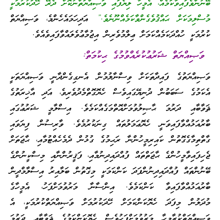
ބޭނުންވެފައިވާކަމެއް، އެމީހާ ލިޔެފައި ވަޞިއްޔަތްނުކޮށް ދެރޭ ހޭދަކުރުމަކީ
މުސްލިމަކަށް ޙައްޤުވެގެންވާކަމެއްނޫނެވެ.”
އަދިހަމައެހެންމެ، ވަޞިއްޔަތް
ކުރުމަކީ ހުއްދަކަމެއްކަމަށް ޢިލްމުވެރިން އިޖުމާޢުވެލައްވާފައިވެއެވެ.
ވަޞިއްޔަތް ޝަރުޢުކުރެއްވުމުގެ ޙިކުމަތް:
ވަޞިއްޔަތުގެ ފައިދާތަކަށް ވިސްނާލުމުން އެނގިގެންދާނީ ވަޞިއްޔަތަކީ
އެކަމުގެ ސަބަބުން ދުނިޔޭގައިވެސް ހެޔޮގޮތްމެދުވެރިވެ، އަދި އާޚިރަތުގެ
ޘަވާބާއި ދަރުމަ ޙާޞިލުވުމަށްއޮތްމަގެއްކަމެވެ. އިސްލާމީ ޝަރުޢުގައި
ބާރުއަޅުއްވާފައިވަނީ ހެޔޮޢަމަލުތައް ގިނަކުރުމެވެ. ވާރިސުން ފިޔަވައި
ގާތްތިމާގެގޮތުން ކައިރިމީހުންނާ ރަޙިމުގެ ގުޅުން ދެމެހެއްޓުމާއި، ޙާޖަތަށް
ޖެހިފައިވާމީހުންގެ ޙާޖަތްތައް ފުއްދައިދިނުމާއި، ފަޤީރުންނާއި މިސްކީނުންގެ
ބޭނުންތައް ފުއްދައިދިނުންފަދަ ކަންކަމަކީ މިގޮތުން ބަލާއިރު އިސްލާމްދީން
ބާރުއަޅުއްވާފައިވާ ކަންކަމެވެ. އިންސާނާ މަރުވުމަށްފަހު، އެމީހާގެ
މުދަލުން މިފަދަ ހެޔޮކަންކަމަށް ހޭދަކުރުމަށް ވަޞިއްޔަތްކުރުމަކީ، އެ
ވަޞިއްޔަތްކުރާމީހާ މަރުވުމަށްފަހުވެސް ހެޔޮކަންކަމުގެ ޘަވާބާއި ދަރުމަ