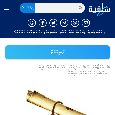
އިތުރަށް ހޯދާ
މި ވެބްސައިޓުގައިވާ ލިޔުންތައް ނަކަލު ކުރާނަމަ މި ވެބްސައިޓަށާއި ލިޔުންތެރިއާއަށް ހަވާލާދެއްވާ!
ވަޞިއްޔަތް
30 އޮކްޓޯބަރު 2012
/
ފިޤުހާއި އޭގެ ޢިލްމުތައް
,
ދީން
/
އައްޝައިޚް މުޙައްމަދު ސިނާން