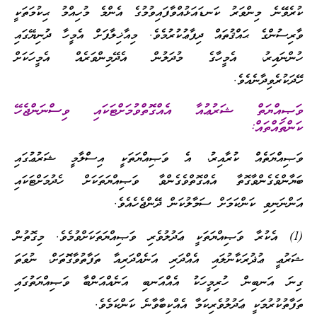
ކުރެވޭނެ މިންވަރު ކަނޑައަޅުއްވާފައިވުމުގެ އެންމެ މުހިއްމު ޙިކުމަތަކީ
ވާރިސުންގެ ޙައްޤުތައް ދިފާޢުކުރުމެވެ. މިއާޚިލާފަށް އެމީހާ ދުނިޔޭގައި
ހުންނައިރު، އެމީހާގެ މުދަލުން އެދޭމިންވަރެއް އެމީހަކަށް
ހޭދަކުރެވިދާނެއެވެ.
ވަޞިއްޔަތް ޝަރުޢުއާ އެއްގޮތްވުމަށްޓަކައި ވިސްނަންޖެހޭ
ކަންތައްތައް:
ވަޞިއްޔަތެއް ކުރާއިރު، އެ ވަޞިއްޔަތަކީ އިސްލާމީ ޝަރުޢުގައި
ބަޔާންވެގެންވާގޮތާ އެއްގޮތްވެގެންވާ ވަޞިއްޔަތަކަށް ހެދުމަށްޓަކައި
އަންނަނިވި ކަންކަމަށް ސަމާލުކަން ދޭންޖެހެއެވެ.
(1) އެކުރާ ވަޞިއްޔަތަކީ ޢަދުލުވެރި ވަޞިއްޔަތަކަށްވުމެވެ. މިގޮތުން
ޝަރުޢީ ޢުޛުރަކާނުލައި އެއްދަރި އަނެއްދަރިއާ ތަފާތުވާގޮތަށް، ނުވަތަ
ގިނަ އަނބިން ހުރިމީހަކު އެއްއަނބި އަނެއްއަންބާ ވަޞިއްޔަތުގައި
ތަފާތުކުރުމަކީ ޢަދުލުވެރިކަމާ އެއްކިބާވާނެ ކަންކަމެވެ.