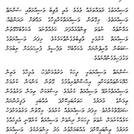
ވަޞިއްޔަތުގެ ދެވައްތަރެއް ވެއެވެ. އެއީ ވާޖިބު ވަޞިއްޔަތާއި ސުންނަތް
ވަޞިއްޔަތެވެ. މިގޮތުން، ވަޞިއްޔަތްކުރާމީހާގެ މައްޗަށް ދަރަންޏެއް،
އަމާނާތެއް، ނުވަތަ ޒިންމާއެއްފަދަ ކަމެއްވާނަމަ އެކަމާބެހޭގޮތުން
ވަޞިއްޔަތް ކުރުމަކީ ވާޖިބުވެގެންވާކަމެކެވެ. މިފަދަ ވަޞިއްޔަތުގެ
ސަބަބުން ވާރިޘުންނަށް އެކަމާބެހޭ ތަފްޞީލު ފުރިހަމައަށް ލިބުމަށް
މަގުފަހިވެގެންދާނެއެވެ.
ސުންނަތް ވަޞިއްޔަތަކީ، މީހަކު މަރުވުމަށްފަހު، އެމީހާގެ މަތިން
ހެޔޮކަންތައްތަކަށާއި އިޙްސާންތެރިވުމުގެ ގޮތުން ކަންކަން ކުރުމަށް
ވަޞިއްޔަތްކުރެވޭ ވަޞިއްޔަތް ކުރުމެވެ. މިސާލަކަށް؛ ތިމަން މަރުވުމުން
ތިމަންގެ މުދަލުގެ ހަތަރުބައިކޮށްފަ އެއްބައި ފަޤީރުންނަށް
ޞަދަޤާތްކުރާށެވެ. މިފަދަ ވަޞިއްޔަތެއް ކުރުމެވެ. މިގޮތުން މަރުވުމަށްފަހު
ކަމެއްކުރުމަށް، ނުވަތަ މީހަކަށް ދިނުމަށް ވަޞިއްޔަތް ކުރެވޭނީ އެމީހެއްގެ
މުދަލުގެ ތިންބައިކޮށްފަ އެއްބަޔަށްވުރެ މަދު މިންވަރެކެވެ. ވަޞިއްޔަތް