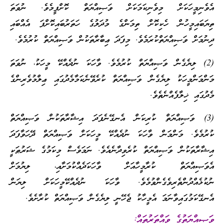
އެވެނިމީހަކަށް މިވެނިކަމަކަށް ވަޞިއްޔަތް ކޮށްފީމެވެ. ނުވަތަ
ތިޔަބައިމީހުން ހެކިކޮށް ތިމަންގެ މުދަލުގެ ހަތަރުބައިކޮށްފަ އެއްބައި
ދިނުމަށް ވަޞިއްޔަތްކުރަމެވެ. މިފަދަ ޢިބާރާތަކުން ވަޞިއްޔަތް ކުރުމެވެ.
(2) ލިޔެގެން ވަޞިއްޔަތް ކުރުމެވެ. ވާހަކަ ނުދެއްކޭ މީހަކު، ނުވަތަ
މަންމަންމީހަކު ލިޔެގެން ވަޞިއްޔަތް ކުރެވޭނެކަމާމެދުގައި ޢިލްމުވެރިންގެ
މެދުގައި ޚިލާފެއްނެތެވެ.
(3) ވަޞިއްޔަތް ކުރިކަން އެނގޭނެފަދަ އިޝާރާތަކުން ވަޞިއްޔަތް
ކުރުމެވެ. މަންމަން ވާހަކަ ނުދެއްކޭ މީހަކަށް ވަޞިއްޔަތް ދޭހަވާފަދަ
އިޝާރާތަކުން ވަޞިއްޔަތް ކުރެވިދާނެއެވެ. ނަމަވެސް މިކަމުގެ ޝަރުޠަކީ
އެވަޞިއްޔަތް ކުރާމީހާއަށް ވާހަކަދެއްކުމަށާއި، ލިޔުމަށް
ނުކުޅެއްދުންތެރިވެގެންވުމެވެ. ވާހަކަ ނުދެއްކޭމީހަކަށް ލިޔަން
އެނގޭކަމުގައިވާނަމަ އެމީހާކު ޖެހޭނީ ލިޔެގެން ވަޞިއްޔަތް ކުރާށެވެ.
ވަޞިއްޔަތުގެ ވައްތަރުތައް: