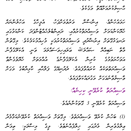
ޙާޞިލުކުރުމަށްއޮތް މަގެކެވެ.
ހަމައެހެންމެ، އިންސާނާ މަރުވުމަށްފަހު، އެމީހާގެ އަހުލުންނަށް
ހެޔޮކަންކަމަށް ވަޞިއްޔަތްކުރުމާއި، ދަރިންބެލެހެއްޓުންފަދަ ކަންކަމުގައި
ރަނގަޅުގޮތަށް އިރުޝާދުދީ ވަޞިއްޔަތްކުރުމަކީ މުހިއްމުކަމެކެވެ. މިގޮތުން
މާތް ނަބިއްޔާ ޞައްލަﷲ ޢަލައިހިވަސައްލަމަ ވަނީ އެކަލޭގެފާނު
އަވަހާރަވުމުގެ ކުރިން އެކަލޭގެފާނުގެ އުއްމަތަށް ހެޔޮވެގެންވާ
ވަޞިއްޔަތްތަކެއް ކުރައްވާފައެވެ. ދެދުނިޔޭގެ ފަލާޙާއި ކާމިޔާބުގެ މަގަށް
ވާޞިލުވާނެމަގަށް މަގުދައްކަވާފައެވެ.
ވަޞިއްޔަތް ކުރެވޭނީ ކިހިނެއް:
ވަޞިއްޔަތް ކުރެވޭނީ 3 ގޮތަކުންނެއެވެ.
(1) ބަހުން ކުރެވޭ ވަޞިއްޔަތެވެ. މިގޮތަށް ވަޞިއްޔަތް ކުރެވޭނެކަމާމެދު
ޢިލްމުވެރިން މެދުގައި ޚިލާފެއްނެތެވެ. މީގެ މިސާލަކީ؛ ތިމަން