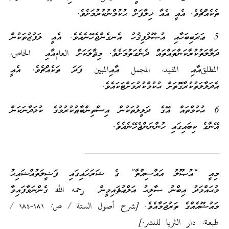
ތެކެއްޗެވެ. އެއީ އެއާ ޚިލާފަށް ޙުކުމްނުކުރުމަށެވެ.
5 ޢަރަބިބަހާއި އުޞޫލުފިޤުހު އެނގެންޖެހޭނެއެވެ. އެއީ ލަފުޒުތަކުން
ދަލާލަތުކުރާކަންތައްތައް ދެނެގަތުމަށެވެ. މިޘާލަކަށް العامއާއި الخاص،
المطلقއާއި المقيد، المجمل އާއިالمبين ފަދަ ތަކެއްޗެވެ. އެއީ
އެދަލާލަތުކުރާގޮތަށް ޙުކުމްކުރުމަށްޓަކައެވެ.
6 ޙުކުމްތައް އޭގެ ދަލީލުތަކުން އިސްތިންބާޠުކުރުމުގެ ކުޅަދާނަކަން
އޭނާގެ ކިބައިގައި ހުންނަންޖެހޭނެއެވެ.
_____________________________
މިއީ “އުޞޫލު އައްސިއްތާ” ގެ ޝަރަހައިގައި ފަޟީލަތުއްޝައިޙު
މުޙައްމަދު އިބްނު ޞާލިޙު އަލްޢުޘައިމީން رحمه الله ގެންނަވާފައިވާ
މައުޟޫއެއްގެ ތަރުޖަމާއެވެ. [شرح أصول الستة / ص: ١٨١-١٨٤ /
طبعة: دار الثريا للنشر.]