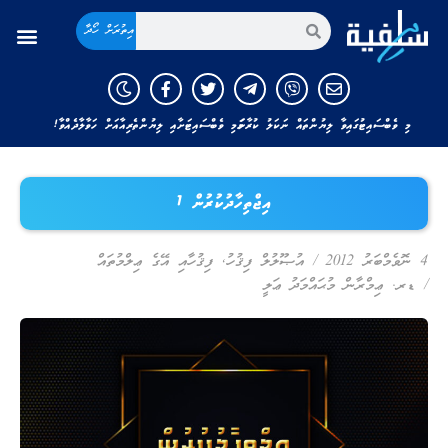
އިތުރަށް ހޯދާ
މި ވެބްސައިޓުގައިވާ ލިޔުންތައް ނަކަލު ކުރާނަމަ މި ވެބްސައިޓަށާއި ލިޔުންތެރިއާއަށް ހަވާލާދެއްވާ!
އިޖްތިހާދުކުރުން 1
4 ނޮވެމްބަރު 2012
/
އުޞޫލުލް ފިޤުހު
,
ފިޤުހާއި އޭގެ ޢިލްމުތައް
/
ޑރ. ޢިމްރާން މުޙައްމަދު ޢަލީ