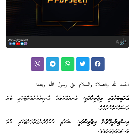
الحمد لله والصلاة والسلام على رسول الله وبعد:
ޢަރަބިބަހުގައި އިޖްތިހާދަކީ:
އުނދަގޫކަމެއް ޙާޞިލުކުރުމަށްޓަކައި ބުރަ
މަސައްކަތްކުރުމެވެ.
އިޞްޠިލާޙީގޮތުން އިޖްތިހާދަކީ:
ޝަރުޢީ ޙުކުމްދެނެގަތުމަށްޓަކައި ބުރަ
މަސައްކަތްކުރުމެވެ.