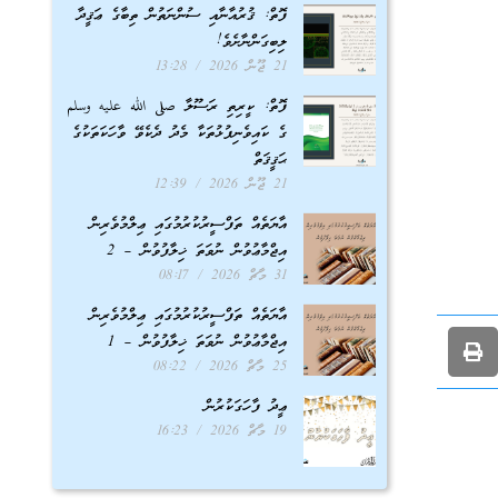
ފޮތް: ޤުރުއާނާއި ސުންނަތުން ތިބާގެ ޢަޤީދާ
ލިބިގަންނާށެވެ!
21 ޖޫން 2026
13:28
ފޮތް: ކީރިތި ރަސޫލާ صلى الله عليه وسلم
ގެ ކައިވެނިފުޅުތަކާ މެދު ދެކެވޭ ވާހަކަތަކުގެ
ޙަޤީޤަތް
21 ޖޫން 2026
12:39
އާޔަތެއް ތަފްސީރުކުރުމުގައި ޢިލްމުވެރިން
އިޖްމާޢުވުން ނުވަތަ ޚިލާފުވުން – 2
31 މާޗް 2026
08:17
އާޔަތެއް ތަފްސީރުކުރުމުގައި ޢިލްމުވެރިން
އިޖްމާޢުވުން ނުވަތަ ޚިލާފުވުން – 1
25 މާޗް 2026
08:22
ޢީދު ފާހަގަކުރުން
19 މާޗް 2026
16:23