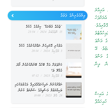
އަމިއްލަ
ޢިލްމުވެރިންގެ ފަތުވާ
ެޔަށްފަހު
ާލިއެވެ.
“ޖުމުޢާ މުބާރަކާ” ކިޔުމުގެ ޙުކުމް
15 ނޮވެމްބަރު 2024
23:54
ިހުއްޓެވެ
ގެ މަންމަ
އަތުކުރި އޮޅައިގެން ނަމާދުކުރުމުގެ ޙުކުމް
ޏެވެ. އޭ
3 އޭޕްރިލް 2024
20:14
ެ މަންމަ
ން މީނާ
ކަންފަތަށް އަޅާ ބޭހެއް ބޭނުންކުރުމުން ރޯދަ
ގެއްލޭ ތަ؟
5 އޭޕްރިލް 2023
07:12
ނަމާދުކުރުން ނަހީކުރައްވާފައިވާ ވަގުތުތަކުގައި
ތަޙިއްޔަތުލް މަސްޖިދުގެ ސުންނަތް ކުރުން
ށް އައިސް
28 މާޗް 2023
18:00
ުއިހައްޕާ