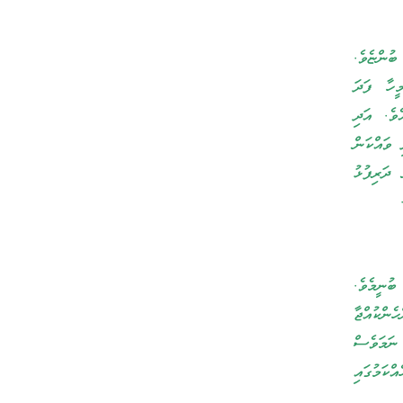
ބުންޏެވެ.
ީހާ ފަދަ
ެވެ. އަދި
 ވައްކަން
 ދަރިފުޅު
ުނީމެވެ.
ންކުއްޖާ
 ނަމަވެސް
ްކަމުގައި