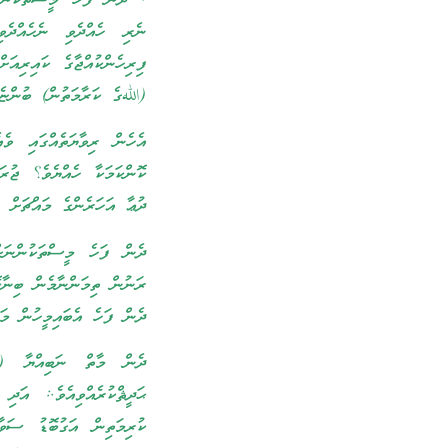
. ދެން ފަހެ މީސްތަކުން ޖ
ނެރި ހެއްދެވި ނެހެއްދެވ
ފިރިހެންކުއްޖާގެ ކައިރިއަ
(اللهގެ ކަރާމަތުން) ބުންޏެވ
އެހެން ރިވާޔަތެއްގައި ވެ
ކޮންކަމަކާ ހެއްޔެވެ؟ ޖުރަ
ދުޢާ އަހަރެންގެ މައްޗަށް ޖ
ދެން ފަހެ މީސްތަކުންނަށ
ރަނުން ތިމަންނާމެން ބިނާކޮ
ދެން ފަހެ އެބައިމީހުން މަށ
ދެން މާތް ނަބިއްޔާ (ޅަފ
ޙަދީޘްކުރެއްވިއެވެ.: އަދ
ކުރިމަތިން އަގުބޮޑު ސަވ