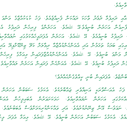
ާށިއެވެ.
ާއި ދަރިފުޅާ ދެމެދު ވާހަކަ ދައްކަން ފެށިއްޖެއެވެ. ފަހެ ކުޑަކުއްޖާގެ މަންމަ 
ފެނިގެން އަހަރެން ބުނީމެވެ.އޭ اللهއެވެ. އަހަރެންގެ ފިރިހެން ދަރިފުޅު އެމ
ެ. ދަރިފުޅު ބުނީމުއެވެ. އޭ اللهއެވެ. އަހަރެން އެފަދަމީހެއްކަމުގައި ނުލައްވާށިއ
އިގައި ބަޔަކު ތަޅަމުން އަދި އެއަންހެންކުއްޖާއާ ދިމާލަށް ކަލޭ ޒިނޭކޮށްފިޔޭ އަދި
ް މަންމަ ބުނީމެވެ. އޭ اللهއެވެ. އެއަންހެންކުއްޖާފަދައިން މިއަޅާގެ ފިރިހެން
މުން ދަރިފުޅު ބުނީމެވެ. އޭ اللهއެވެ. އެއަންހެނާ ފަދައިން އަހަރެން ލައްވާށިއެވެ.
ުންޏެވެ. އެފަދައިން ބުނީ ކީއްވެގެންހެއްޔެވެ؟
ފަހެ އެއަސްވާރަކީ އަނިޔާވެރި ޖައްބާރެކެވެ. އެކަމުގެ ސަބަބުން އަހަރެން ބ
ަމުގައި އަހަރެން ނުލައްވާށިއެވެ. ހަމަކަށަވަރުން އެބައިމީހުން އެއަންހެ
ވެ. ނަމަވެސް އޭނާ ޒިނޭނުކުރެއެވެ. އަދި ވައްކަންކުރިކަމަށްވެސް އެބަބުނެއެވެ.
ެވެ. އެކަމުގެ ސަބަބުން އަހަރެން ބުނީމެވެ. އޭ اللهއެވެ. މިއަޅާ އެފަދަ މީހެއ