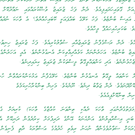
ުރައިޖުގެ އަޅުކަންކުރާ ތަނުގެ ދޮަށަށް އައިސް އެތަން ހަލާކުކޮށް އެތަނުން 
ިއަށް ގޮވައިހަދައިފިއެވެ. ދެން ފަހެ ޖުރައިޖު ވުޟޫކުރައްވައި ނަމާދުކޮށް
ށް އައިސް ބުންޏެވެ. ފަހެ ކަލޭގެ ބައްޕައަކީ ކޮބައިހެއްޔެވެ؟ އެ ވާހަކަ ނުދެއް
ެ. ބަކަރިހުއިހައްޕާ މީހާއެވެ.
އެވެ. ދެން ރަސްގެފާނު ޖުރައިޖުއާއި ސުވާލުކުރިއެވެ. ފަހެ ޖުރައިޖު ހިނިތުނ
އިޖު ބުންޏެވެ. އަހަރެންނަށް ކަމެއްދިމާވިކަން އެނގުމުންނެވެ. އެއީ އަހަރެންގެ
ެހުމުންނެވެ. އަދި ކަންތައްވީގޮތް މީސްތަކުން ޖުރައިޖު ކިޔައިދިނެވެ.
ް ކަންތައް ވީގޮތް އެނގުމުން ބުންޏެވެ. ކަލޭގެފާނު އަޅުކަންކުރައްވާން ހުނ
ށްދޭނަމެވެ. ދެން ޖަވާބު ދިނެވެ. ނޫނެކެވެ. މަށިން ބިނާކުރާހުށިކަމެވެ
ިން ބިނާކޮށްފިއެއެވެ.
ަތުގެދާނުގައި ވާހަކަ ދެއްކި ތިންވަނަ ކުއްޖާގެ ވާހަކަ) ކުރިޔަށް ގެން
ި ބަނީ އިސްރާއީލުންގެ އަންހެނަކު އޭނާގެ ދަރިފުޅަށް ކިރުދެމުން ދަނިކޮށް އެކ
ާރަކަށް ސަވާރުވެގެންދާ ނުހަނު ރިވެތި ހެދުމުގެ އަސްވާރަކު ދާތީ ފެނިގެން 