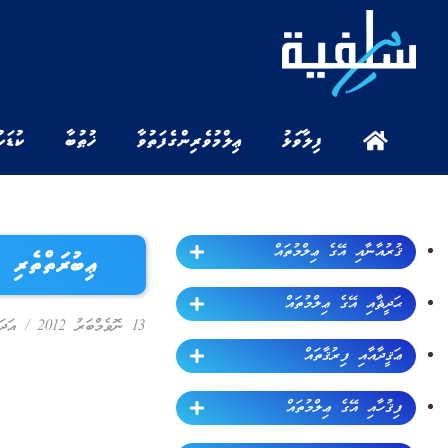
ފިލާވަޅު
ޢިލްމުވެރިންގެ ފަތުވާ
ޚުޠުބާ
ކުޑަކ
ޤުރުއާނާއި އޭގެ ޢިލްމުތައް
ޢިބުރަތްތެރި 
ޙަދީޘާއި އޭގެ ޢިލްމުތައް
13 ނޮވެމްބަރު 2012
/
އަދަ
ޢަޤީދާއާއި ފިރުޤާތައް
ފިޤުހާއި އޭގެ ޢިލްމުތައް