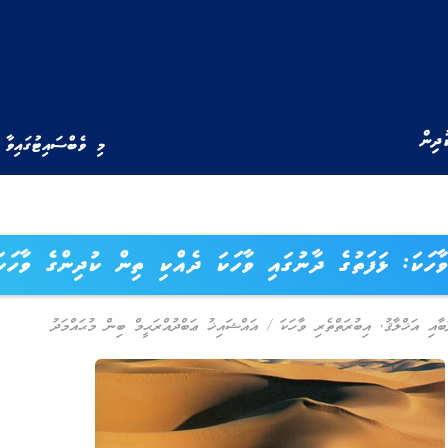
ުދިން
މި ވެބްސައިޓުގައިވާ 
ވާހަކަ: ޅަފަތުގެ ދާނުގައި ވާހަކަ ދެއްކި ތިން ކުދިންގެ ވާހަކަ
ބާއި އަޚްލާޤު
,
އިބުރަތްތެރި ވާހަކަ
/
އައްޝައިޚު ޢަބްދުއްރަޙީމް ބިން މުޙައްމަދު