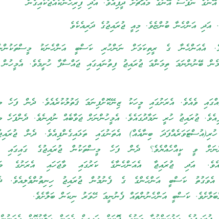
އޭނާގެ ނަފުސު އޭނާގެ މައްޗަށް ދީފިއެވެ. އަދި ފިރިހެންކުއްޖަކާއިގެން
ެ. އަދި އަންހެނާ ބުންޏެވެ. މިއީ ޖުރައިޖުގެ ދަރިއެކެވެ
އެވެ. އެއަންހެނާ ގެ ރީތިކަމަށް ނަންހުރި ކަސްބީ އަންހެނަކު މީސްތަކުންނ
މެން ބޭނުންނަމަ ތިމަންމަ ޖުރައިޖު ފިތުނައިގައި ޖައްސާފާ ހުށީމެވެ. އެމީހުން 
ްގައި ވެއެވެ. އެރަށުގައި މީހަކު ޒިނޭކޮށްފިނަމަ ޤަތުލުކުރެއެވެ. ދެން ފަހެ މ
ިއެވެ. ޖުރައިޖު ހުރީ ނަމާދުގައެވެ. އެމީހުންނަށް ޖަވާބެއް ނުދިނެވެ. ދެންފަހެ މ
ހުރި(އުސްޓަވަރެއްފަދަ ބިނާއެއް) އެތަނުގައި ތަޅައިގެންފިއެވެ. ދެން ޖުރައިޖ
ްނަށް ވީ ކީއްހެއްޔެވެ؟ ދެން ފަހެ މީސްތަކުން ޖުރައިޖުގެ ގައިގައި ތަ
ިއެވެ. އަދި ޖުރައިޖާ އެއަންހެނާގެ ކަރުގައި ވާޖަހައި އެރަށުގެ މަގު
ް އެވަގުތު ކަސްބީ އަންހެންގެ ގެ ފެނުމުން ޖުރައިޖު ހިނިތުންވެލިއެވެ. ދ
ބަލާށެވެ. ކަސްބީ އަންހެނުންތައް ފެނުނީމަ ހޭވަރު ނިކަން ބަލާށެވެ.