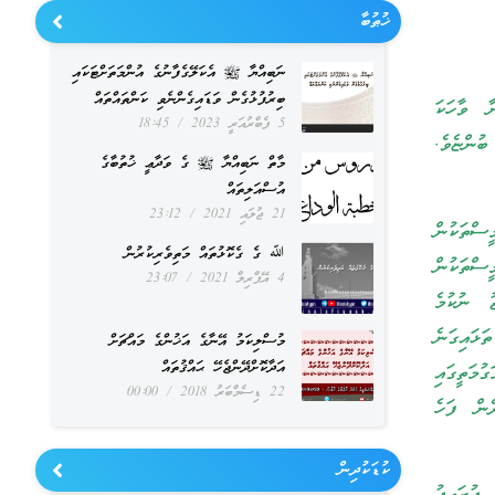
ޚުޠުބާ
ނަބިއްޔާ ﷺ އެކަލޭގެފާނުގެ އުންމަތަށްޓަކައި
ބިރުފުޅުގެން ވަޑައިގެންނެވި ކަންތައްތައް
ާ ވާހަކަ
5 ފެބްރުއަރީ 2023
18:45
ބުންޏެވެ.
މާތް ނަބިއްޔާ ﷺ ގެ ވަދާޢީ ޚުތުބާގެ
އުސްއަލިތައް
21 ޖުލައި 2021
23:12
ީސްތަކުން
ﷲ ގެ ގެކޮޅުތައް މަތިވެރިކުރުން
ީސްތަކުން
4 އޭޕްރިލް 2021
23:07
ު ނުކުމެ
ޅައިގަނެ
މުސްލިކަމު އޭނާގެ އަޚުންގެ މައްޗަށް
އަދާކޮށްދޭންޖެހޭ ޙައްޤުތައް
މަތީގައި
22 ޑިސެމްބަރު 2018
00:00
ެން ފަހެ
ކުޑަކުދިން