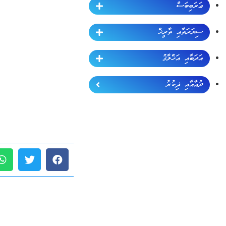
ޢަރަބިބަސް
ސިޔަރަތާއި ތާރީޚް
އަދަބާއި އަޚްލާޤު
ދުޢާއާއި ޛިކުރު