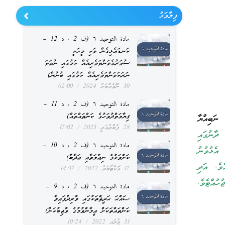
ފިލާވަޅު
مادة التوحيد ٦ (ف 2 ، د 12 –
ކަނޑައެޅިގެން ވަކި މީހަކީ
ސުވަރުގެވަންތަވެރިއެއް ކަމުގައި ނުވަތަ
ނަރަކަވަންތަވެރިއެއް ކަމުގައި ބުނުން)
30 ނޮވެމްބަރު 2024
02:00
مادة التوحيد ٦ (ف 2 ، د 11 –
ޤިޔާމަތްދުވަހުގެ ކަންތައްތައް)
ނަބިއްޔާ
28 ފެބްރުއަރީ 2023
17:02
ދާނުގައި
مادة التوحيد ٦ (ف 2 ، د 10 –
އެޅުވުނު
ކަށްވަޅުގެ ނިޢުމަތާއި ޢަޛާބު)
ެވެ. އަދި
17 އޮކްޓޯބަރު 2022
14:37
ުއްޓެވެ.
مادة التوحيد ٦ (ف 2 ، د 9 –
ޞައްޙަ ޙަދީޘްތަކުގައި ވާރިދުފައިވާ
ކަންތައްތަކަށް އީމާންވުމުގެ ވާޖިބުކަން)
31 ޖުލައި 2022
10:24