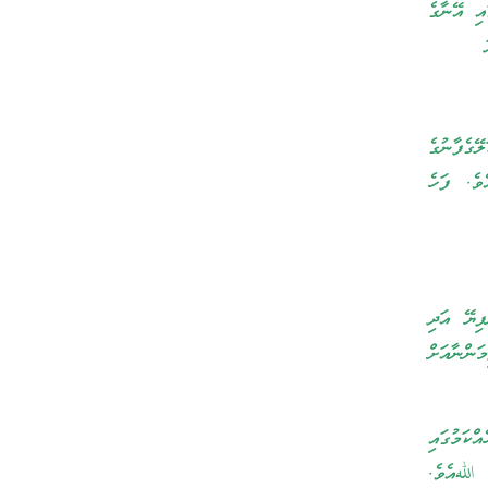
އި އޭނާގެ
ޭގެފާނުގެ
ެވެ. ފަހެ
ފިޔޭ އަދި
މަންނާއަށް
ްކަމުގައި
اللهއެވެ.