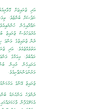
އަދި ޖުރައިޖަށް ގޮވާލިއެ
ނަފުސަށް ބުންޏެވެ. ތިމަން
ނަމާދާއިގެން ހުންނެވިއެ
އެދުވަހުވެސް ޖުރައިޖު ބުނ
ދެން ޖުރައިޖުގެ މަންމަ ހި
އަތުވެއްޖެއެވެ. އަދި ޖުރ
ރައްބެވެ. މިއަޅާގެ މަންމ
އަރައިގެން ރުޅިން ބުނ
މަރުނުގަންނަވާށިއެވެ.
ޖުރައިޖު އޭނާގެ އަޅުކަންކު
ދެންފަހެ އަންހެނަކު ބުންޏ
އެކަލޭގެފާނާ ވާހަކަދައްކައ