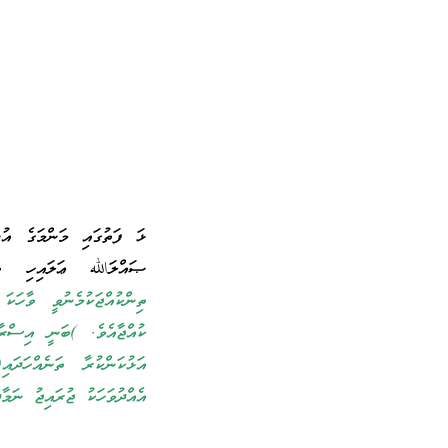
ޅަ ފަތުގައި މަންމަގެ އު
ޞައްލަالله ޢަލައިހި ވަސ
ތިންކުއްޖަކުމެނުވީ ވާހަކ
ކުއްޖާއެވެ. )ބަނީ އިސްރާއ
އަޅުކަންކުރާ ތަނެއްހަދައ
އެއްދުވަހަކު ޖުރައިޖު ނަމާދ