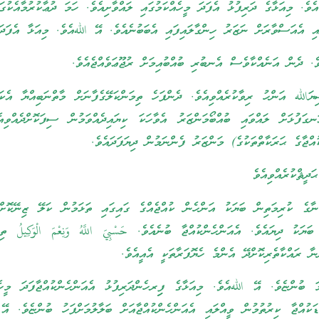
ެވެ. މިއަޅާގެ ދަރިފުޅު އެފަދަ މީހެއްކަމުގައި ލައްވާށިއެވެ. ހަމަ ދުޢާކުރުމާއެކުގަ
އި އެއަސްވާރަށް ނަޒަރު ހިންގާލައިފައި އެބަބުނެއެވެ. އޭ اللهއެވެ. މިއަޅާ އެފަދަ
ެވެ. ދެން އަނެއްކާވެސް އެނބުރި ބުއްބުއިމަށް ރުޖޫޢަވެއްޖެއެވެ.
الله އަންހު ރިވާކުރެއްވިއެވެ. ދެންފަހެ ތިމަންކަލޭގެފާނަށް މާތްނަބިއްޔާ އެކަލ
ަފުޅަށް ލައްވައި ބުއްބޯމަންޒަރު އެވާހަކަ ކިޔައިދެއްވަމުން ސިފަކޮށްދެއްވިއ
ުއްޖާގެ ޙަރަކާތްތަކުގެ) މަންޒަރު ފެންނަމުން ދިޔަފަދައެވެ.
ދީޘްކުރެއްވިއެވެ
ާގެ ކުރިމަތިން ބަޔަކު އަންހެން ކުއްޖެއްގެ ގައިގައި ތަޅަމުން ކަލޭ ޒިނޭކޮށް
ަޔަކު ދިޔައެވެ. އެއަންހެންކުއްޖާ ބުނެއެވެ. حَسْبِيَ اللَّهُ وَنِعْمَ الْوَكِيلُ ތި
ނާ ރައްކާތެރިކޮށްދޭ އެންމެ ހެޔޮފަރާތަކީ އެއީއެވެ.
ަ ބުންޏެވެ. އޭ اللهއެވެ. މިއަޅާގެ ފިިރހެންދަރިފުޅު އެއަންހެންކުއްޖާފަދަ މީހެއ
ަކުއްޖާ ކިރުތުމުން ވީއްލައި އެއަންހެންކުއްޖާއަށް ބަލާލުމަށްފަހު ބުންޏެވެ. އޭ 