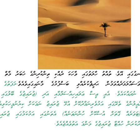
ނގުގައި އޮވެ، ތުއްތު ހާލަތުގައި ވާހަކަ ދެއްކި ތިންކުދިންގެ ޚަބަރު މާތް 
ައްލަމަދެއްވަމުން ޙަދީޘްކުރެއްވި ބަސްފުޅުގެ މާނައިގައިވެއެވެ.
ޅަފަތުގެ 
ަ ނުދައްކައެވެ. އެއީ ޢީސާ ޢަލައިހިއްސަލާމާއި އަދި (ޖުރައިޖުގެ ބޮލުގައި 
ީލުންގެ ތެރޭގައި އަޅުވެރިނަމާދުކޮށް އުޅޭ ޖުރައިޖު ނަމަކަށް ކިޔުނުމީހަކުވިއ
ި(ޓަވަރެއް ގޮތަށް އުސްކޮށް ހުންނަތަނެއް) އެތަނުގައި އަޅުކަމުގައި ޖުރައިޖުހ
ުކުރަން ހުއްޓާ ޖުރައިޖުގެ މަންމަ އަތުވެއްޖެއެވެ.