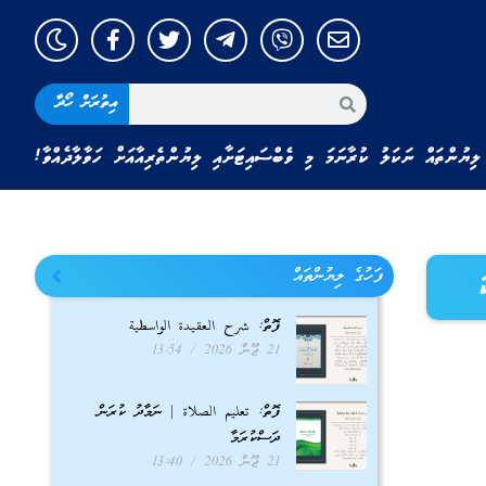
އިތުރަށް ހޯދާ
ލިޔުންތައް ނަކަލު ކުރާނަމަ މި ވެބްސައިޓަށާއި ލިޔުންތެރިއާއަށް ހަވާލާދެއްވާ!
ފަހުގެ ލިޔުންތައް
ފޮތް: شرح العقيدة الواسطية
21 ޖޫން 2026
13:54
ފޮތް: تعليم الصلاة | ނަމާދު ކުރަން
ދަސްކުރަމާ
21 ޖޫން 2026
13:40