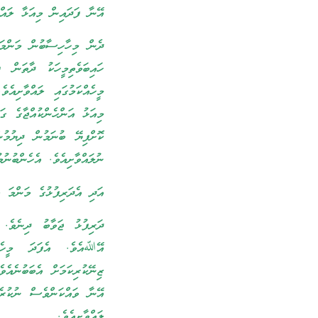
އޭނާ ފަދައިން މިއަޅާ ލައްވ
ދެން މިހާހިސާބުން މަންމައ
ހައިބަވެތިމީހަކު ދާތަން 
މީހެއްކަމުގައި ލައްވާށިއެވ
މިއަޅު އަންހެންކުއްޖާގެ ގަ
ކޮށްފިޔޭ ބުނަމުން ދިޔުމުނ
ނުލައްވާށިއެވެ. އެހެންބުނު
އަދި އެދަރިފުޅުގެ މަންމަ ބ
ދަރިފުޅު ޖަވާބު ދިނެވެ. 
އޭﷲއެވެ. އެފަދަ މީހެއްކ
ޒިނޭކުރިކަމަށް އެބަބުނެއެ
އޭނާ ވައްކަންވެސް ނުކުރެއ
ލައްވާށިއެވެ.