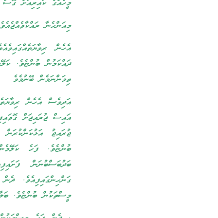
މީހެއްގެ ކައިރިއަށް ގޮސް 
މިއަންހެނާ ރައްކާވެއްޖެއެވ
އެހެން ރިވާޔަތެއްގައިވެ
ދައްކަމުން ބުންޏެވެ. ކަލޭ
ތިމަންނަމެން ބޭނުމެވެ
އަދިވެސް އެހެން ރިވާޔަތެއ
އައިސް ޖުރައިޖަށް ގޮވައިފ
ޖުރައިޖު އަޅުކަންކުރަން 
ބުންޏެވެ. ފަހެ ކަލޭމެނ
ބަދުބަސްބުނަން ފަށައިފ
ގަންހިންގައިފިއެވެ. ދެނ
މީސްތަކުން ބުންޏެވެ. ބަލާ