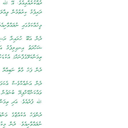
ދުޢާކުރެއްވިއެވެ. އޭ الله އ
ދަރިފުޅު ކިރުތުމުން ވީއްލަ
މީހެއްކަމުގައި ނުލައްވާށިއ
ދެން އަބޫ ހުރައިރާ ރަޟިޔަ
ޝަހާދަތު އިނގިލިފުޅު އަނގ
ތިމަންކަލޭގެފާނަށް( އެކުޑަކ
ދެން ފަހެ މާތް ނަބިއްޔާ ޙަ
ދެން އަނެއްކާވެސް އެކަމަނ
ވައްކަންކޮށްފިޔޭ ބުނަމުން ބ
الله ފުދެއެވެ. އަދި ތިމަން
ދެންފަހެ އެކުއްޖާގެ މަންމ
ނުލައްވާށިއެވެ. ދެން މިކުޑ