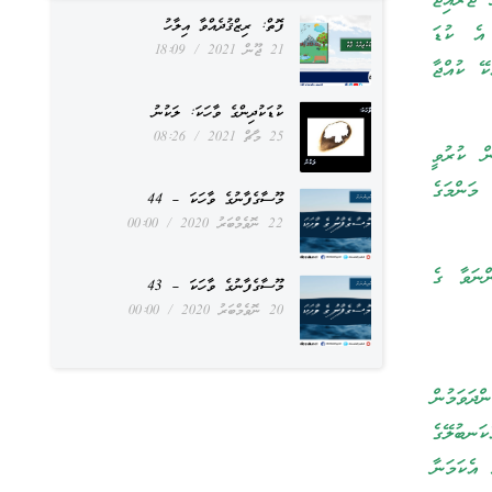
ޖުރައިޖު
ފޮތް: ރިޒްޤުދެއްވާ އިލާހު
 އެ ކުޑަ
21 ޖޫން 2021
18:09
ކޭ ކުއްޖާ
ކުޑަކުދިންގެ ވާހަކަ: ލަކުނު
25 މާޗް 2021
08:26
ް ކުރުވީ
 މަންމަގެ
މޫސާގެފާނުގެ ވާހަކަ – 44
22 ނޮވެމްބަރު 2020
00:00
ްނަވާ ގެ
މޫސާގެފާނުގެ ވާހަކަ – 43
20 ނޮވެމްބަރު 2020
00:00
ދަވަމުން
ަނބުލޭގެ
އެކަމަނާ