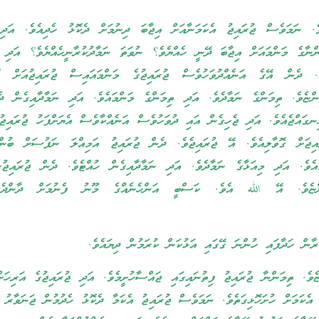
ވެ. ނަމަވެސް ޖުރައިޖު އެކަމަނާއަށް އިޖާބަ ދިނުމަށް ދެކޮޅު ހެދިއެވެ. އަދި 
ނާގެ މަންމައަށް އިޖާބަ ދޭނީ ހެއްޔެވެ؟ ނުވަތަ ނަމާދުކުރާނީހެއްޔެވެ؟ އަދި އ
ވެ. ދެން އޭގެ އަނެއްދުވަހުވެސް ޖުރައިޖުގެ މަންމައައިސް ޖުރައިޖުއަށް ގޮވ
ްޏެވެ. ތިމަންގެ ނަމާދެވެ. އަދި ތިމަންގެ މަންމައެވެ. އަދި ނަމާދާއިގެން ދެމ
ނގައްޖެއެވެ. އަދި ޖެހިގެން އައި ދުވަހުވެސް
އަނެއްކާވެސް އެޔަށްފަހު ޖުރައިޖު
ައިޖަށް ގޮވާލިއެވެ. އޭ ޖުރައިޖެވެ. ދެން ޖުރައިޖު އަމިއްލަ ނަފުސަށް ބުން
ައެވެ. އަދި މިއަޅާގެ ނަމާދެވެ. އަދި ނަމާދާއިގެން ހުއްޓެވެ. ދެން ޖުރައިޖުގ
ްޏެވެ. އޭ الله އެވެ. ކަސްބީ އަންހެނެއްގެ މޫނު ފެނުމަށް ދާންދެ
ރާން ހަދާފައި ހުންނަ ގޭގައި އަޅުކަން ކުރަމުން ދިޔައެވެ.
ެވެ. ތިމަންނާ ޖުރައިޖު ފިތުނައިގައި ޖައްސާހުށީމެވެ. އަދި ޖުރައިޖުގެ އަރިހަ
ި އެކަމަށް ހުށަހޮޅިގަތެވެ. ނަމަވެސް ޖުރައިޖު އެކަމާ ދެކޮޅު ހެދުމުން ޖަނަވާރު ހ