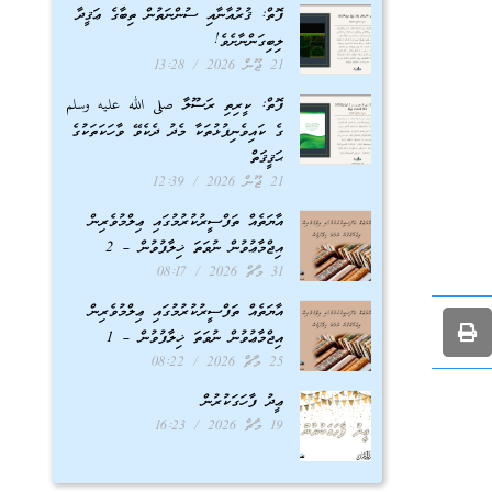
ފޮތް: ޤުރުއާނާއި ސުންނަތުން ތިބާގެ ޢަޤީދާ
ލިބިގަންނާށެވެ!
21 ޖޫން 2026
13:28
ފޮތް: ކީރިތި ރަސޫލާ صلى الله عليه وسلم
ގެ ކައިވެނިފުޅުތަކާ މެދު ދެކެވޭ ވާހަކަތަކުގެ
ޙަޤީޤަތް
21 ޖޫން 2026
12:39
އާޔަތެއް ތަފްސީރުކުރުމުގައި ޢިލްމުވެރިން
އިޖްމާޢުވުން ނުވަތަ ޚިލާފުވުން – 2
31 މާޗް 2026
08:17
އާޔަތެއް ތަފްސީރުކުރުމުގައި ޢިލްމުވެރިން
އިޖްމާޢުވުން ނުވަތަ ޚިލާފުވުން – 1
25 މާޗް 2026
08:22
ޢީދު ފާހަގަކުރުން
19 މާޗް 2026
16:23