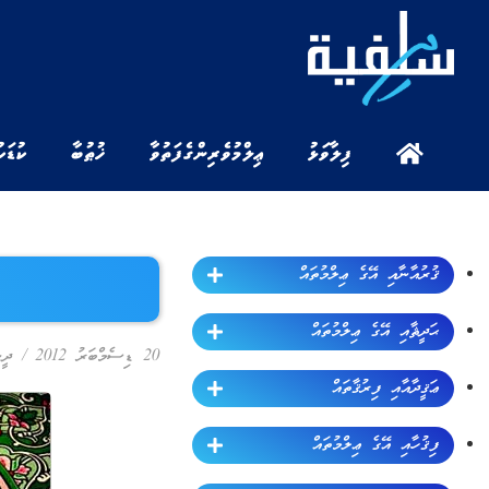
ފިލާވަޅު
ޢިލްމުވެރިންގެ ފަތުވާ
ޚުޠުބާ
ކުޑަކ
ޤުރުއާނާއި އޭގެ ޢިލްމުތައް
ޙަދީޘާއި އޭގެ ޢިލްމުތައް
20 ޑިސެމްބަރު 2012
/
ދީނ
ޢަޤީދާއާއި ފިރުޤާތައް
ފިޤުހާއި އޭގެ ޢިލްމުތައް