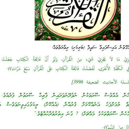
ގޮތުން އައިސްފައިވާ ޟަޢީފް (ބަލިކަށި) ރިވާޔަތްތައް:
جْزِيْ مَا لاَ يَجْزِيْ شَيْء مِنَ الْقُرْآنِ، وَلَوْ أَنَّ فَاتِحَةُ الْكِتَابِ جَعَلَتْ
 فِي الْكَفَّةِ الأُخْرَى، لَفَضَلَتْ فَاتِحَةُ الْكِتَابِ عَلَى الْقُرْآنِ سَبْعَ مَرَّات)).
الأحاديث الضعيفة 3996]
ެން އެއްވެސް ސޫރަތަކުން ނުފުދޭނެފަދައިން ފާތިޙާ ސޫރަތުން ފުދެއެވެ. 
ް ލުމަށްފަހު އަނެއްކޮޅަށް ޤުރުއާން (އެއްކޮށް) ލީކަމުގައިވީނަމަވެސް އެ
ތަކުގެ މައްޗަށް) 7 ގުނަ އިތުރުވެދާހުއްޓެވެ.”
اءٌ مِنَ السُّمّ)).