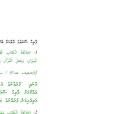
ފާތިޙާ ސޫރަތުގެ މާތްކަމާ ބެހޭ
1.
((فَاتِحَةُ الْكِتَابِ تَ
الْمِيْزَانِ، وَجَعَلَ الْقُرْآن
[((ضعيف جدا)) / سلسلة 
މާނައީ: “ޤުރުއާނުގެ އެހ
އެއްކޮޅަށް ފާތިޙާ ސޫރަތ
މަތިވެރިކަން ޤުރުއާނުގެ (އެހެން ސޫރަތް
2.
((فَاتِحَةُ الْكِتَابِ شِفَ