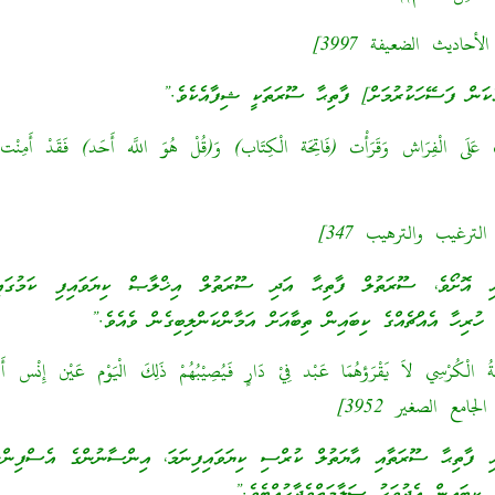
اديث الضعيفة 3997]
ކަން ފަސޭހަކުރުމަށް] ފާތިޙާ ސޫރަތަކީ ޝިފާއެކެވެ.”
َلَى الْفِرَاش وَقَرَأْت (فَاتِحَة الْكِتَاب) وَ(قُلْ هُوَ اللَّه أَحَد) فَقَدْ أَمِنْت
غيب والترهيب 347]
ި އޮށޯވެ، ސޫރަތުލް ފާތިޙާ އަދި ސޫރަތުލް އިޚްލާޞް ކިޔަވައިފި ކަމުގައ
ި ހުރިހާ އެއްޗެއްގެ ކިބައިން ތިބާއަށް އަމާންކަންލިބިގެން ވެއެވެ.”
ةُ الْكُرْسِي لاَ يَقْرَؤهُمَا عَبْد فِيْ دَارٍ فَيُصِيْبُهُمْ ذَلِكَ الْيَوْم عَيْن إِنْس أ
ع الصغير 3952]
އި ފާތިޙާ ސޫރަތާއި އާޔަތުލް ކުރްސި ކިޔަވައިފިނަމަ، އިންސާނުންގެ އެސްފިންނަ
ކިބައިން އެދުވަހު ސަލާމަތްވެދާހުއްޓެވެ.”