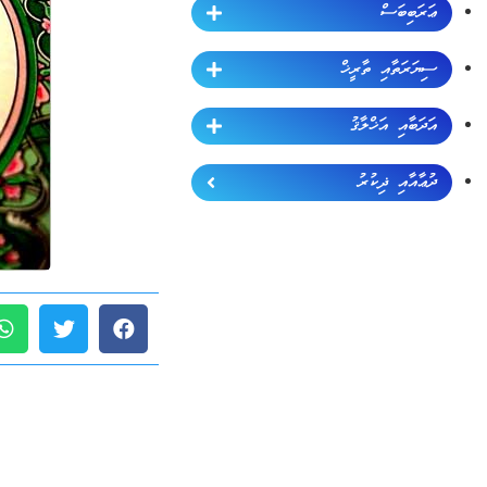
ޢަރަބިބަސް
ސިޔަރަތާއި ތާރީޚް
އަދަބާއި އަޚްލާޤު
ދުޢާއާއި ޛިކުރު