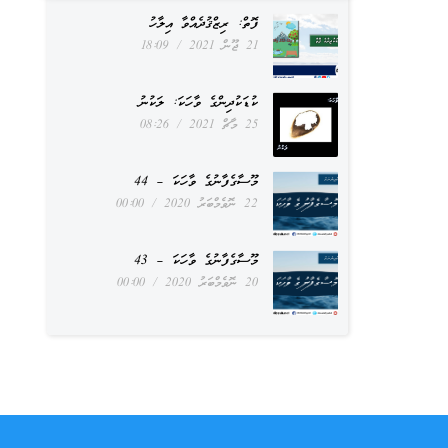
ފޮތް: ރިޒްޤުދެއްވާ އިލާހު
21 ޖޫން 2021
18:09
ކުޑަކުދިންގެ ވާހަކަ: ލަކުނު
25 މާޗް 2021
08:26
މޫސާގެފާނުގެ ވާހަކަ – 44
22 ނޮވެމްބަރު 2020
00:00
މޫސާގެފާނުގެ ވާހަކަ – 43
20 ނޮވެމްބަރު 2020
00:00