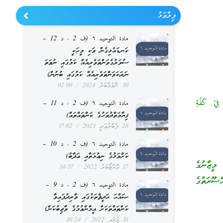
ފިލާވަޅު
مادة التوحيد ٦ (ف 2 ، د 12 –
ކަނޑައެޅިގެން ވަކި މީހަކީ
ސުވަރުގެވަންތަވެރިއެއް ކަމުގައި ނުވަތަ
ނަރަކަވަންތަވެރިއެއް ކަމުގައި ބުނުން)
30 ނޮވެމްބަރު 2024
02:00
فِيْ كَفَّةِ
مادة التوحيد ٦ (ف 2 ، د 11 –
ޤިޔާމަތްދުވަހުގެ ކަންތައްތައް)
28 ފެބްރުއަރީ 2023
17:02
مادة التوحيد ٦ (ف 2 ، د 10 –
ކަށްވަޅުގެ ނިޢުމަތާއި ޢަޛާބު)
މީޒާނުގެ
17 އޮކްޓޯބަރު 2022
14:37
ސޫރަތުގެ
مادة التوحيد ٦ (ف 2 ، د 9 –
ޞައްޙަ ޙަދީޘްތަކުގައި ވާރިދުފައިވާ
ކަންތައްތަކަށް އީމާންވުމުގެ ވާޖިބުކަން)
31 ޖުލައި 2022
10:24