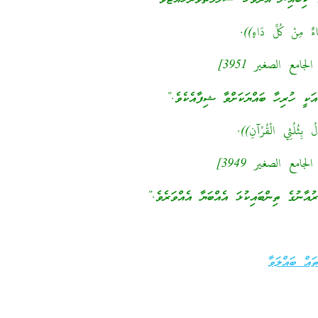
اءٌ مِنْ كُلِّ دَاءٍ)).
ع الصغير 3951]
ަކީ ހުރިހާ ބައްޔަކަށްވާ ޝިފާއެކެވެ.”
لُ بِثُلُثِي الْقُرْآنِ)).
ع الصغير 3949]
އާނުގެ ތިންބައިކުޅަ އެއްބަޔާ އެއްވަރެވެ.”
ައް ބައްލަވާ