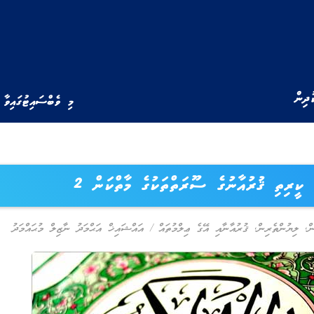
ުދިން
މި ވެބްސައިޓުގައިވާ 
ކީރިތި ޤުރުއާނުގެ ސޫރަތްތަކުގެ މާތްކަން 2
ް
,
ލިޔުންތެރިން
,
ޤުރުއާނާއި އޭގެ ޢިލްމުތައް
/
އައްޝައިޚް އަޙްމަދު ނާޒިލް މުޙައްމަދު