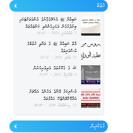
ޚުޠުބާ
ނަބިއްޔާ ﷺ އެކަލޭގެފާނުގެ އުންމަތަށްޓަކައި
ބިރުފުޅުގެން ވަޑައިގެންނެވި ކަންތައްތައް
5 ފެބްރުއަރީ 2023
18:45
މާތް ނަބިއްޔާ ﷺ ގެ ވަދާޢީ ޚުތުބާގެ
އުސްއަލިތައް
21 ޖުލައި 2021
23:12
ﷲ ގެ ގެކޮޅުތައް މަތިވެރިކުރުން
4 އޭޕްރިލް 2021
23:07
މުސްލިކަމު އޭނާގެ އަޚުންގެ މައްޗަށް
އަދާކޮށްދޭންޖެހޭ ޙައްޤުތައް
22 ޑިސެމްބަރު 2018
00:00
ކުޑަކުދިން