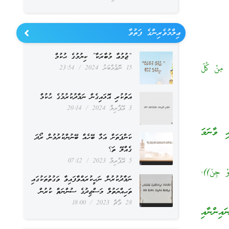
ޢިލްމުވެރިންގެ ފަތުވާ
“ޖުމުޢާ މުބާރަކާ” ކިޔުމުގެ ޙުކުމް
 مِنْ كُلّ
15 ނޮވެމްބަރު 2024
23:54
އަތުކުރި އޮޅައިގެން ނަމާދުކުރުމުގެ ޙުކުމް
3 އޭޕްރިލް 2024
20:14
ި ވާނަމަ
ކަންފަތަށް އަޅާ ބޭހެއް ބޭނުންކުރުމުން ރޯދަ
ގެއްލޭ ތަ؟
5 އޭޕްރިލް 2023
07:12
َوْ جِنّ)).
ނަމާދުކުރުން ނަހީކުރައްވާފައިވާ ވަގުތުތަކުގައި
ތަޙިއްޔަތުލް މަސްޖިދުގެ ސުންނަތް ކުރުން
28 މާޗް 2023
18:00
އިންނާއި