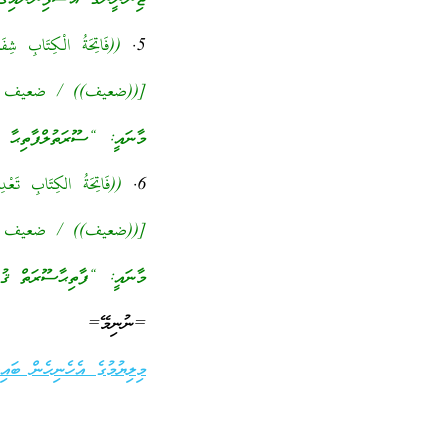
5.
((فَاتِحَةُ الْكِتَابِ شِفَ
[((ضعیف)) / ضعيف الجام
މާނައީ: “ސޫރަތުލްފާތިޙާ އ
6.
((فَاتِحَةُ الكِتَابِ تَعْدِ
[((ضعیف)) / ضعيف الجام
މާނައީ: “ފާތިޙާސޫރަތް ޤުރު
=ނުނިމޭ=
މިލިޔުމުގެ އެހެނިހެން ބައިތ