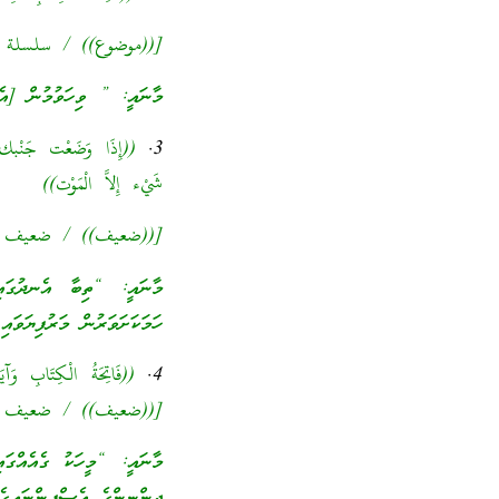
[((موضوع)) / سلسلة الأح
މާނައީ: ” ވިހަވުމުން [އެ
3.
((إِذَا وَضَعْت جَنْبك ع
شَيْء إِلاَّ الْمَوْت))
[((ضعیف)) / ضعيف التر
މާނައީ: “ތިބާ އެނދުގައ
ހަމަކަށަވަރުން މަރުފިޔަވައ
4.
((فَاتِحَةُ الْكِتَابِ وَآيَ
[((ضعیف)) / ضعيف الجام
މާނައީ: “މީހަކު ގެއެއްގަ
ޖިންނީންގެ އެސްފިންނައިގެ 