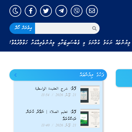
އިތުރަށް ހޯދާ
ލިޔުންތައް ނަކަލު ކުރާނަމަ މި ވެބްސައިޓަށާއި ލިޔުންތެރިއާއަށް ހަވާލާދެއްވާ!
ފަހުގެ ލިޔުންތައް
ފޮތް: شرح العقيدة الواسطية
21 ޖޫން 2026
13:54
ފޮތް: تعليم الصلاة | ނަމާދު ކުރަން
ދަސްކުރަމާ
21 ޖޫން 2026
13:40