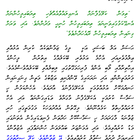
“ތިމަން ކަލޭގެފާނަށް އެނގިލައްވާއެއްޗެހި ތިޔަބައިމީހުންނަށް
އެނގޭކަމުގައިވަނީނަމަ ތިޔަބައިމީހުން ހުނީހީ މަދުންނެވެ. އަދި ވަރަށް
ގިނައިން ތިޔަބއިމީހުން ރޮއެހަދާނެތެވެ”
ޙަސަން އަލް ބަސަރީ އަކީ މީގެ ޒަމާންތަކެއް ކުރިން އުޅުއްވި
ޢިލްމުވެރިއަދި އެހާމެ އަޅުވެރި ބޭކަލެއްގެ އިތުރުން މީހުންގެ
އިޙްތިރާމާއި ލޯބި އެންމެ ފުރިހަމަގޮތުގައި ލިބިލެއްވި ބޭކަލެއްވެސްމެއެވެ.
މަރުމަތީންނާއި އަދި ނަރަކައިގެ ވޭންދެނިވި ޢަޒާބުގެ މަތީން ގިނަގިނައިން
ހަނދުމަކޮށް އުޅުއްވުމަކީ އެކަލޭގެފާނުގެ އާދައެވެ. އެހެންކަމުން ހީ
ސަމާސާ ކުރުމަކީ އެކަލޭގެފާނު މާގަޔާވެ ވަޑައިގަންނަވާ އަދި އެހާ
ކުރައްވާހިތްވާ ކަމެއްނޫނެވެ. މިގޮތުން އެއްދުވަހަކު މަގުމަތީގައި ހުރި
ޒުވާނަކު މާގަދަޔަށް ހީ ސަމާސާކޮށް ހަދާތަން ފެނިވަޑައިގެން އެތަނުގައި
މަޑު ކުރެއްވިއެވެ. އަދި އެމަންޒަރު ބައްލަވަން ހުންނަވާފައި އެޒުވާނާގެ
ކައިރިއަށް ދުރުވެ ސުވާލު ކުރެއްވިއެވެ.
އޭ ޒުވާނާއެވެ، ކަލޭ ޞިރާތުމަގު