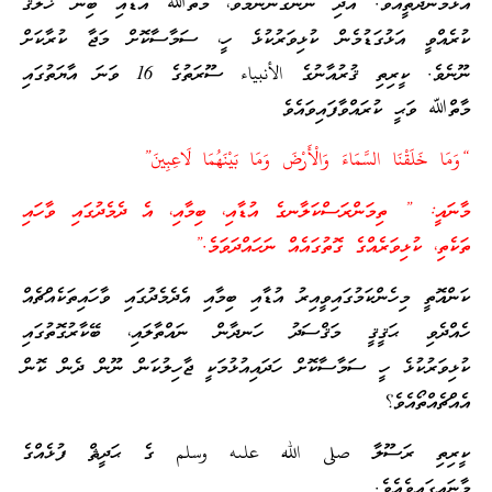
އުޅެމުންދާތީއެވެ. އަދި ނަންގަންނަމެވެ، މާތްﷲ އުޑާއި ބިން ޚަލްޤު
ކުރެއްވީ އަޅުގަޑުމެން ކުޅިވަރުކުޅެ ހީ، ސަމާސާކޮށް މަޖާ ކުރާކަށް
ނޫނެވެ. ކީރިތި ޤުރުއާނުގެ الأنبياء ސޫރަތުގެ 16 ވަނަ އާޔަތުގައި
މާތްﷲ ވަޙީ ކުރައްވާފައިވައެވެ
“وَمَا خَلَقْنَا السَّمَاءَ وَالْأَرْضَ وَمَا بَيْنَهُمَا لَاعِبِينَ”
މާނައީ: ” ތިމަންރަސްކަލާނގެ އުޑާއި، ބިމާއި، އެ ދެމެދުގައި ވާހައި
ތަކެތި، ކުޅިވަރެއްގެ ގޮތުގައެއް ނަހައްދަވަމެ.”
ކަންއޮތީ މިހެންކަމުގައިވީއިރު އުޑާއި ބިމާއި އެދެމެދުގައި ވާހައިތަކެއްޗެއް
ހެއްދެވި ޙަޤީޤީ މަޤްސަދު ހަނދާން ނައްތާލައި، ބޭކާރުގޮތުގައި
ކުޅިވަރުކުޅެ ހީ ސަމާސާކޮށް ހަދައިއުޅުމަކީ ޖާހިލުކަން ނޫން ދެން ކޮން
އެއްޗެއްތޯއެވެ؟
ކީރިތި ރަސޫލާ صلى الله علىه وسلم ގެ ޙަދީޘް ފުޅެއްގެ
މާނައިގައިވެއެވެ.