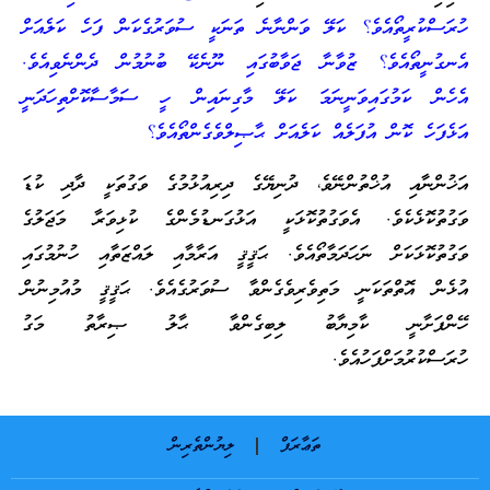
ހުރަސްކުރީތޯއެވެ؟ ކަލޭ ވަންނާނެ ތަނަކީ ސުވަރުގެކަން ފަހެ ކަލެއަށް
އެނގުނީތޯއެވެ؟ ޒުވާނާ ޖަވާބުގައި ނޫނެކޭ ބުނުމުން ދެންނެވިއެވެ.
އެހެން ކަމުގައިވަނީނަމަ ކަލޭ މާގިނައިން ހީ ސަމާސާކޮށްތިހަދަނީ
އަޅެފަހެ ކޮން އުފަލެއް ކަލެއަށް ޙާޞިލްވެގެންތޯއެވެ؟
އަޚުންނާއި އުޚްތުންނޭވެ، ދުނިޔޭގެ ދިރިއުޅުމުގެ ވަގުތަކީ ދާދި ކުޑަ
ވަގުތުކޮޅެކެވެ. އެވަގުތުކޮޅަކީ އަޅުގަނޑުމެންގެ ކުޅިވަރާ މަޖަލުގެ
ވަގުތުކޮޅަކަށް ނަހަދަމާތޯއެވެ. ޙަޤީޤީ އަރާމާއި ލައްޒަތާއި ހުނުމުގައި
އުޅެން އޮތްތަކަނީ މަތިވެރިވެގެންވާ ސުވަރުގެއެވެ. ޙަޤީޤީ މުއުމިނުން
ހޭންފަށާނީ ކާމިޔާބު ލިބިގެންވާ ޙާލު ޞިރާތު މަގު
ހުރަސްކުރުމަށްފަހުއެވެ.
ތަޢާރަފް
ލިޔުންތެރިން