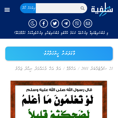
އިތުރަށް ހޯދާ
މި ވެބްސައިޓުގައިވާ ލިޔުންތައް ނަކަލު ކުރާނަމަ މި ވެބްސައިޓަށާއި ލިޔުންތެރިއާއަށް ހަވާލާދެއްވާ!
މާގަދަޔަށް ހީނުހަދާށެވެ.
21 ސެޕްޓެމްބަރު 2011
/
އަޚްލާޤް
/
އަލް އަޚް މުޙައްމަދު ނިހާދު ޖަމާލު