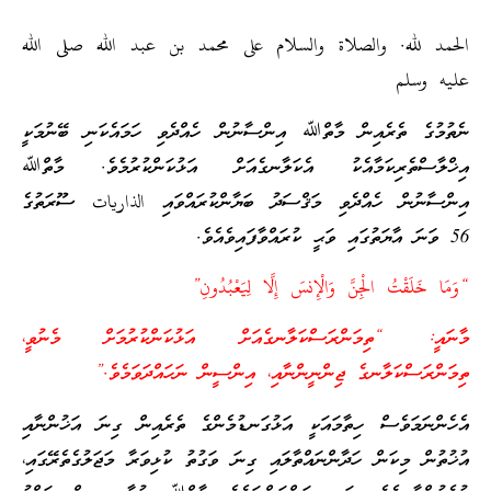
الحمد لله. والصلاة والسلام على محمد بن عبد الله صلى الله
عليه وسلم
ނެތުމުގެ ތެރެއިން މާތްﷲ އިންސާނުން ހެއްދެވި ހަމައެކަނި ބޭނުމަކީ
އިޚްލާސްތެރިކަމާއެކު އެކަލާނގެއަށް އަޅުކަންކުރުމެވެ. މާތްﷲ
އިންސާނުން ހެއްދެވި މަޤްސަދު ބަޔާންކުރައްވައި الذاريات ސޫރަތުގެ
56 ވަނަ އާޔަތުގައި ވަޙީ ކުރައްވާފައިވެއެވެ.
“وَمَا خَلَقْتُ الْجِنَّ وَالْإِنسَ إِلَّا لِيَعْبُدُونِ”
މާނައީ: “ތިމަންރަސްކަލާނގެއަށް އަޅުކަންކުރުމަށް މެނުވީ،
ތިމަންރަސްކަލާނގެ ޖިންނީންނާއި، އިންސީން ނަހައްދަވަމެވެ.”
އެހެންނަމަވެސް ހިތާމައަކީ އަޅުގަނޑުމެންގެ ތެރެއިން ގިނަ އަޚުންނާއި
އުޚުތުން މިކަން ހަދާންނައްތާލައި ގިނަ ވަގުތު ކުޅިވަރާ މަޖަލުގެތެރޭގައި،