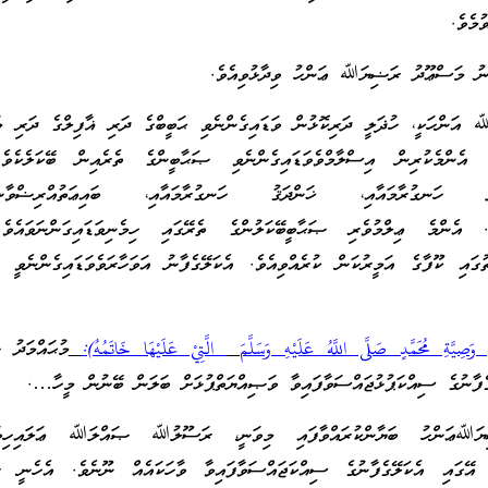
މެވެ.
ު މަސްޢޫދު ރަޟިޔަﷲ ޢަންހު ވިދާޅުވިއެވެ.
އަންހަކީ، ހުޛަލީ ދަރިކޮޅުން ވަޑައިގެންނެވި ޙަބީބްގެ ދަރި ޣާފިލްގެ ދަރި މަ
 އެންމެކުރިން އިސްލާމްވެވަޑައިގެންނެވި ޞަޙާބީންގެ ތެރެއިން ބޭކަލެކެވެ
ު ހަނގުރާމައާއި، ޚަންދަޤު ހަނގުރާމައާއި، ބައިޢަތުއްރިޟްވާންގ
އެވެ. އެންމެ ޢިލްމުވެރި ޞަޙާބީބޭކަލުންގެ ތެރޭގައި ހިމެނިވަޑައިގަންނަވައެވެ
ައި ކޫފާގެ އަމީރުކަން ކުރެއްވިއެވެ. އެކަލޭގެފާނު އަވަހާރަވެވަޑައިގެންނެވީ ހ
 وَصِيَّةِ مُحَمَّدٍ
صَلَّى اللَّهُ عَلَيْهِ وَسَلَّمَ
الَّتِيْ عَلَيْهَا خَاتَمُهُ):
މުޙައްމަދު
ޭގެފާނުގެ ސިއްކަޕުޅުޖައްސަވާފައިވާ ވަޞިއްޔަތްޕުޅަށް ބަލަން ބޭނުން މީހާ….
ަﷲޢަންހު ބަޔާންކުރައްވާފައި މިވަނީ، ރަސޫލުﷲ ޞައްލަﷲ ޢަލައިހިވަސ
އި، އޭގައި އެކަލޭގެފާނުގެ ސިއްކަޖައްސަވާފައިވާ ވާހަކައެއް ނޫނެވެ. އެހެނީ