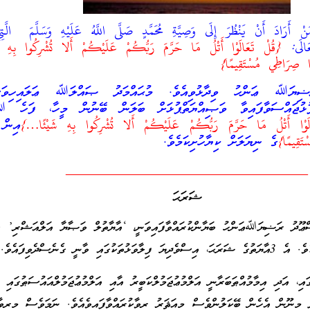
 أَرَادَ أَنْ يَنْظُرَ إِلَى وَصِيَّةِ مُحَمَّدٍ
صَلَّى اللَّهُ عَلَيْهِ وَسَلَّمَ
الَّتِي
َالَى:
{قُلْ تَعَالَوْا أَتْلُ مَا حَرَّمَ رَبُّكُمْ عَلَيْكُمْ أَلا تُشْرِكُوا بِهِ
 صِرَاطِي مُسْتَقِيمًا}
ިޔަﷲ ޢަންހު ވިދާޅުވިއެވެ. މުޙައްމަދު ޞައްލަﷲ ޢަލައިހިވަސަ
ޕުޅުޖައްސަވާފައިވާ ވަޞިއްޔަތްޕުޅަށް ބަލަން ބޭނުން މީހާ، ފަހެ ﷲތ
وْا أَتْلُ مَا حَرَّمَ رَبُّكُمْ عَلَيْكُمْ أَلا تُشْرِكُوا بِهِ شَيْئًا…}
އިން 
تَقِيمًا}
ގެ
ނިޔަލަށް ކިޔާހުށިކަމެވެ.
___________________________________
ޝަރަޙަ
ްޢޫދު ރަޟިޔަﷲޢަންހު ބަޔާންކުރައްވާފައިވަނީ، ‘އާޔާތުލް ވަޞާޔާ އަލްއަޝްރި’ ގ
ައި ވާނީ ގެނެސްދެވިފައެވެ.
ގައި، އަދި އިމާމުއްޠަބަރާނީ އަލްމުޢުޖަމުލްކަބީރު އާއި އަލްމުޢުޖަމުލްއައުސަޠުގައި 
ދި މިނޫން އެހެން ބޭކަލުންވެސް މިއަޘަރު ރިވާކުރައްވާފައިވެއެވެ. ނަމަވެސް މިރިވާޔ