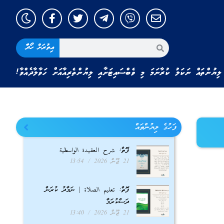
އިތުރަށް ހޯދާ
ލިޔުންތައް ނަކަލު ކުރާނަމަ މި ވެބްސައިޓަށާއި ލިޔުންތެރިއާއަށް ހަވާލާދެއްވާ!
ފަހުގެ ލިޔުންތައް
ފޮތް: شرح العقيدة الواسطية
21 ޖޫން 2026
13:54
ފޮތް: تعليم الصلاة | ނަމާދު ކުރަން
ދަސްކުރަމާ
21 ޖޫން 2026
13:40