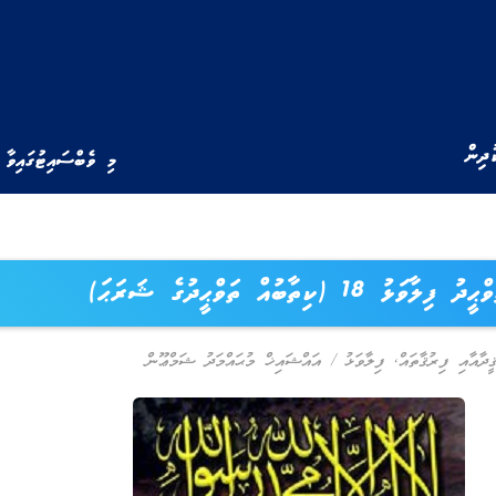
ުދިން
މި ވެބްސައިޓުގައިވާ 
ީދު ފިލާވަޅު 18 (ކިތާބުއް ތަވްޙީދުގެ ޝަރަޙަ)
ީދާއާއި ފިރުޤާތައް
,
ފިލާވަޅު
/
އައްޝައިޚް މުޙައްމަދު ޝަމްޢޫން