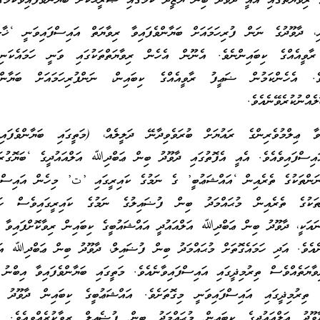
ާ ރިވާޔަތުގައި އެއީ ދާވޫދު ބިން ޔަޒީދު ކަމުގައި ޞަރީޙަކޮށް ބަޔާންވެފައިވާކަމުގަ
ި، ދާވޫދުގެ ނަން ފުރިހަމައަށް ބަޔާންވެފައިވާ ރިވާޔަތް އައިސްފައިވަނީ ‘ޚާލ
ީއެއްގެ ކިބައިންނެވެ. އެނޫން އެހެން ރިވާޔަތްތަކުގައި ވަނީ ހަމައެކަނި
ެވެ. އެހެންކަމުން ޟަޢީފު ރާވީއެއްގެ ކިބައިން، ނަންފުރިހަމައަށް ބަޔާންކު
ެއްނުކުރެވޭނެއެވެ.
ާ ޢިލްމުވެރިންގެ ރައުޔަށް ބުރަވެވިދާނޭ ދަލީލެއް، (މަތީގައި ބަޔާންވެފައި
ައިސްފައިވެއެވެ. އެއީ އެފޮތުގައި ދާވޫދު ބިން ޢަބްދިﷲ އަލްއައުދީގެ ‘ބަޔޮގުރ
ނަންތަކުގެ ތެރެއިން ‘އައްޝަޢުބީ’ ގެ ނަމުގެ ކައިރީގައި ’ت’ މިހެން އައިސްފަ
ަކުގެ ތެރެއިން މުޙައްމަދު ބިން ފުޟައިލުގެ ނަމުގެ ކައިރީގައިވެސް ހަމަ
ނައަކީ، ދާވޫދު ބިން ޢަބްދިﷲ އަލްއައުދީ އައްޝައުބީގެ ކިބައިން ރިވާކޮށްފައިވާ ރ
ނެއެވެ. އަދި ހަމައެގޮތަށް މުޙައްމަދު ބިން ފުޟައިލް، ދާވޫދު ބިން ޢަބްދިﷲ އަލ
ިވާޔަތެއްވެސް ތިރުމިޛީގައި އައިސްފައިވާނެއެވެ. މަތީގައި ބަޔާންވެފައިވާ އިބްނު
ތިރުމިޛީގައި އައިސްފައިވަނީ މިގޮތަށެވެ. އައްޝަޢުބީގެ ކިބައިން ދާވޫދު އަ
ާވޫދު އަލްއައުދީގެ ކިބައިން މުޙައްމަދު ބިން ފުޟެއިލް ރިވާކުރެއްވިއެވެ. އެ