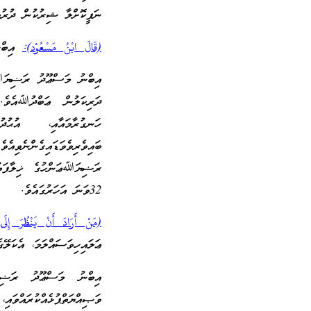
ނަފީކޮށްލާ ޝިރުކުން ދުރުވު
(قَالَ ابْنُ مَسْعُوْد):
އިބްނ
އިބްނު މަސްޢޫދު ރަޟިޔަﷲ 
ދަރިކަލުން ޢަބްދުﷲއެވެ.
ހަނގުރާމައާއި، އުޙުދ
ބައިވެރިވެވަޑައިގެންނެވި
ރަޟިޔަﷲޢަންހުގެ ޚިލާފަތުގ
32ވަނަ އަހަރުގައެވެ.
(مَنْ أَرَادَ أَنْ يَنْظُرَ إِلَى
ޢަލައިހިވަސައްލަމަ، އެކަލ
އިބްނު މަސްޢޫދު ރަޟިޔ
ވަޞިއްޔަތްޕުޅެއްކުރައްވަ