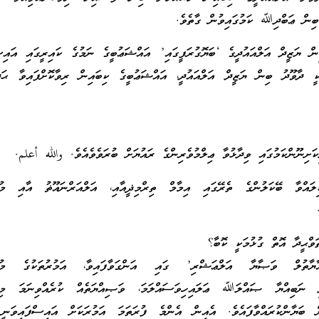
ބިން ޢަބްދިﷲ ކަމުގައިވުން ގާތެވެ.
ން ޔަޒީދް އަލްއައުދީގެ ‘ބަޔޮގުރަފީގައި’ އައްޝަޢުބީގެ ނަމުގެ ކައިރީގައި އައިސ
ދާވޫދު ބިން ޔަޒީދް އަލްއައުދީ، އައްޝަޢުބީގެ ކިބައިން ރިވާކޮށްފައިވާ ޙަދ
ކަށިނޫންކަމުގައި ވިދާޅުވާ ޢިލްމުވެރިންގެ ރައުޔަށް ބުރަވެވެއެވެ. والله أعلم.
ލައްވާ ބޭކަލުންގެ ތެރޭގައި އިމާމް ތިރްމިޛީއާއި، އަލްއަރްނައޫޡު އާއި މުބާ
ތަވްޙީދާ އޮތް ގުޅުމަކީ ކޮބާ؟
ޔާތުލް ވަޞާޔާ އަލްޢަޝްރި’ ގައި އަންގަވާފައިވާ، އަމުރުތަކުގެ މުހިއ
ަދި ނަބިއްޔާ ޞައްލަﷲ ޢަލައިހިވަސައްލަމަ، ވަޞިއްޔަތެއް ކުރެއްވިނަމަ މިކަ
ް ބަޔާންކުރައްވާފައެވެ. އެއިން އެންމެ ފުރަތަމަ އަމުރަކަށް އައިސްފައިވަނީ 