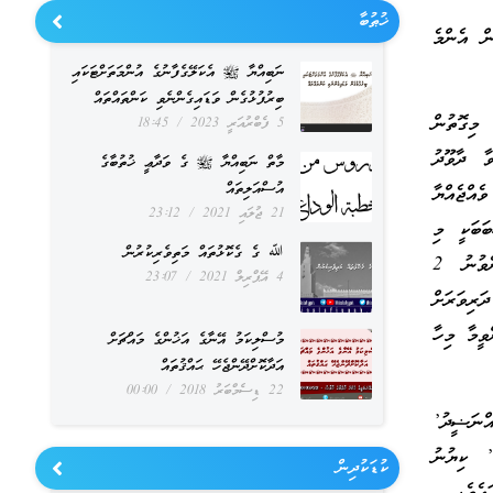
ޚުޠުބާ
ން އެންމެ
ނަބިއްޔާ ﷺ އެކަލޭގެފާނުގެ އުންމަތަށްޓަކައި
ބިރުފުޅުގެން ވަޑައިގެންނެވި ކަންތައްތައް
 މިގޮތުން
5 ފެބްރުއަރީ 2023
18:45
ާ ދާވޫދު
މާތް ނަބިއްޔާ ﷺ ގެ ވަދާޢީ ޚުތުބާގެ
އުސްއަލިތައް
ެއްޖެއްޔާ
21 ޖުލައި 2021
23:12
ަބަކީ މި
ﷲ ގެ ގެކޮޅުތައް މަތިވެރިކުރުން
ރިވާޔަތުގައި އައިސްފައިވާ ދާވޫދު އަލްއައުދީގެ ޝެއިޚު (އައްޝަޢުބީ)ގެ އަރިހުން، ކުރިން ދެންނެވުނު 2
4 އޭޕްރިލް 2021
23:07
ރިވަރަށް
ެހެންވީމާ މިހާ
މުސްލިކަމު އޭނާގެ އަޚުންގެ މައްޗަށް
އަދާކޮށްދޭންޖެހޭ ޙައްޤުތައް
22 ޑިސެމްބަރު 2018
00:00
ްނަޟީދު’
ު’ ކިޔުނު
ކުޑަކުދިން