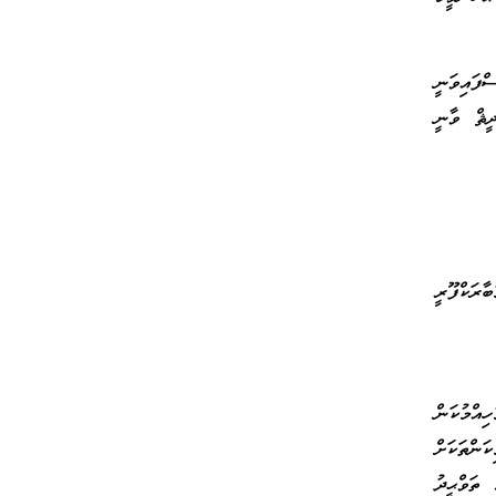
ްފައިވަނީ
ީޘް ވާނީ
ރަކްފޫރީ
ްމުކަން
ންތަކަށް
ތަވްޙީދު