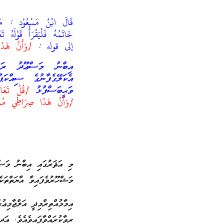
قَالَ ابْنُ مَسْعُوْد : مَنْ
خَاتَمُهُ فَلْيَقْرَأْ قَوْلَهُ تَع
إلى قوله :
{وَأَنَّ هَذَا
އިބްނު މަސްޢޫދު ރަޟ
އެކަލޭގެފާނުގެ ސިއްކަ
ވަޙީބަސްފުޅު
{قُلْ تَعَالَ
{وَأَنَّ هَذَا صِرَاطِي مُسْ
މި އަޘަރުގައި އިބްނު މަސ
މަޝްހޫރުވެފައިވާ އާޔަތްތަކެވެ. އެ 3އާޔަތުގެ ޝަރަޙަ، އިސްވެދިޔަ ފިލާވަޅުތަކުގ
އިމާމުއްތިރްމިޛީ އަލްޖާމިޢު
ރިވާކުރައްވާފައިވެއެވެ. އަ