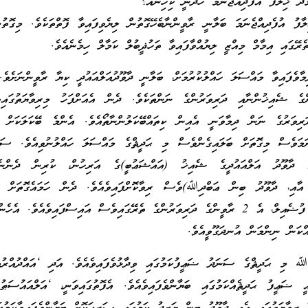
މެދު ޚިލާފު އުފެދިއްޖެނަމަ ހަދާނީ ކިހިނެއް؟
ލާފު އުފެދިއްޖެނަމަ ބަލާނީ ރާވީންނާބެހޭގޮތުން ލިޔެވިފައިވާ ފޮތްތަކެވެ. މިގޮތު
ެރޭގައި އިމާމް މިއްޒީ ލިޔުއްވާފައިވާ ތަހުޛީބުލް ކަމާލް ހިމެނެއެވެ.
ިމާވެފައިވާ މައްސަލަ ހައްލުކުރުމަށް، ބަލާނީ ދާވޫދުއަލްއައުދީ ކިޔާ ރާވީންނަށެވެ.
ގެ ޝެއިޚުންނާއި ދަރިވަރުންގެ ނަންތަކެވެ. ދެން އެއަށްފަހު މިރިވާޔަތުގައިވ
ރިވަރުގެ ނަން ދިމާވަނީ އެއިން ކިތައްބޭކަލުންނާތޯއެވެ. އެންމެ ބޭކަލަކަށް ވ
ަމަވެސް މިގޮތަށް ބަލައިގެންވެސް މި ޙަދީޘްގެ މައްސަލަ ހައްލުނުވިއެވެ. ސަބ
 އާއި، ދާވޫދު ބިން ޢަބްދިﷲ)ވެސް ރިވާކޮށްފައިވެއެވެ. ދެން ހަމައެގޮތަށް ދަ
ބެލިއިރު، މުޙައްމަދު ބިން ފުޟެއިލް، އެ 2 ރާވީންގެ ދަރިވަރުންގެ ތެރޭގައިވެސް އައިސްފައިވެއެވެ. އ
ްކަން ނިންމަން އުނދަގޫވީއެވެ.
ﷲ މި ޙަދީޘްގެ ސަނަދު ޟަޢީފުކަމުގައި ވިދާޅުވެފައިވެއެވެ. އަދި ‘އައްދުއްރުއ
 ޟަޢީފު ޙަދީޘެއްކަމުގައި ބަޔާންވެފައިވެއެވެ. އެފޮތުގައިވަނީ، ‘އަލްއައުސަޠ