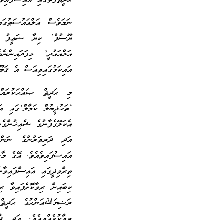
ޙަދީޘްފޮތުގައި އައިސްފައިވ
ނަމަވެސް އަލްއައުސަޠުގައ
ޔޫސުފް’ ކިޔާ ޟަޢީފު ރާވ
އަލްއައުދީ’ މިފަދައިންނ
އައިކަމުގައިވިއަސް އެ ޤަބޫލ
މި ޙަދީޘް ޞައްޙަކުރައްވ
‘ތަހުޛީބުލް ކަމާލް’ގައި އ
އެކަލޭގެފާނުގެ ޝެއިޚުންގެ
އަދި ދަރިވަރުންގެ ނަންތ
އައިސްފައިވެއެވެ. އޭގެ މާ
ތިރްމިޛީގައި އައިސްފައިވާ
ކިބައިން ރިވާކޮށްފައިވާ ރ
ރަޟިޔަﷲޢަންހުގެ ޙަދީޘް 
ރިވާކުރެއްވިއެވެ. އަދި ދ