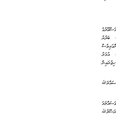
ސްޢޫދުގެ
. ބަދުރު
ައިވެސް
. އުމަރު
ިޖުރައިން
 ޞައްލަﷲ
ައްލަމަ
 ރަސޫލުﷲ