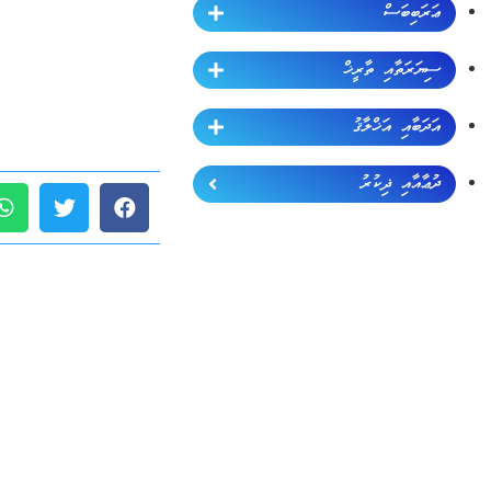
ޢަރަބިބަސް
ސިޔަރަތާއި ތާރީޚް
އަދަބާއި އަޚްލާޤު
ދުޢާއާއި ޛިކުރު