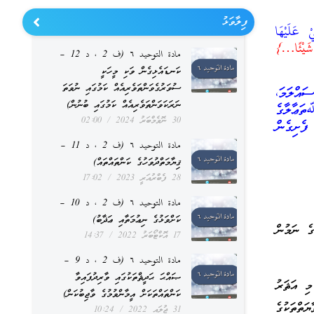
ފިލާވަޅު
ْ عَلَيْهَا
 شَيْئًا…}
مادة التوحيد ٦ (ف 2 ، د 12 –
ކަނޑައެޅިގެން ވަކި މީހަކީ
ސުވަރުގެވަންތަވެރިއެއް ކަމުގައި ނުވަތަ
އްލަމަ،
ނަރަކަވަންތަވެރިއެއް ކަމުގައި ބުނުން)
ަޢާލާގެ
30 ނޮވެމްބަރު 2024
02:00
ފެށިގެން
مادة التوحيد ٦ (ف 2 ، د 11 –
ޤިޔާމަތްދުވަހުގެ ކަންތައްތައް)
28 ފެބްރުއަރީ 2023
17:02
مادة التوحيد ٦ (ف 2 ، د 10 –
ކަށްވަޅުގެ ނިޢުމަތާއި ޢަޛާބު)
ެ ނަމުން
17 އޮކްޓޯބަރު 2022
14:37
مادة التوحيد ٦ (ف 2 ، د 9 –
ޞައްޙަ ޙަދީޘްތަކުގައި ވާރިދުފައިވާ
މި އަޘަރު
ކަންތައްތަކަށް އީމާންވުމުގެ ވާޖިބުކަން)
ަތްތަކުގެ
31 ޖުލައި 2022
10:24