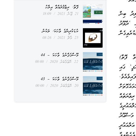
އެވެ.
ފޮތް: ރިޒްޤުދެއްވާ އިލާހު
ިދު ބިން
21 ޖޫން 2021
18:09
 ‘ދާވޫދު
ކުޑަކުދިންގެ ވާހަކަ: ލަކުނު
ރެވިގެން
25 މާޗް 2021
08:26
މޫސާގެފާނުގެ ވާހަކަ – 44
ވާ ފޮތް)
22 ނޮވެމްބަރު 2020
00:00
ަފީ’ ގައި
އިވެއެވެ.
މޫސާގެފާނުގެ ވާހަކަ – 43
އެގޮތަށް
20 ނޮވެމްބަރު 2020
00:00
ިވާޔަތެއް
ްއައުދީގެ
 މަސްޢޫދު
ލްއައުދީ
ހެންވީމާ