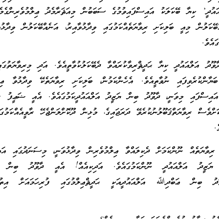
ައުދީ’ ކިޔާ ބޭކަލަކު އައިސްފައިވުމުގެ ސަބަބުން މިއަޘަރާމެދު ޢިލްމުވެރިންގެމެދ
އްބޭކަލުން މިއީ ބަލިކަށި ރިވާޔަތެއްކަމުގައި ވިދާޅުވާއިރު، އަނެއްބޭކަލުން ވިދާޅު
ައެވެ.
ާވޫދު އަލްއައުދީ ކިޔާ ޙަދީޘްރިވާކުރައްވާ ދެބޭކަލުކުވާތީއެވެ. އަދި މިރިވާޔަތުގައ
ަޔާންކުރެވިފައި ނުވާތީއެވެ. އެހެންކަމުން، ބަލިކަށި ރިވާޔަތެކޭ ވިދާޅުވާ ޢިލ
ައިސްފައި މިވަނީ، ދާވޫދު ބިން ޔަޒީދު އަލްއައުދީކަމުގައެވެ. އެއީ ޟަޢީފު ރާ
ަށްވެސް ރިވާޔަތްޤަބޫލުނުކުރެވޭ ދަރަޖައިގެ، މުޅިން ދޫކޮށްލަންޖެހޭ ރާވީއެއްކަމުގަ
.
ިވާޔަތެއް ނޫންކަމަށް ދެކިލައްވާ ޢިލްމުވެރިން ވިދާޅުވަނީ، މިސަނަދުގައި އައ
ޔަޒީދު އަލްއައުދީ ނޫންކަމުގައެވެ. އަދިކިއެއް! އެއީ ދާވޫދު ބިން 
ާވޫދު ބިން ޢަބްދިﷲ އަލްއައުދީއަކީ ޙަދީޘްޢިލްމުގައި ފުރިހަމައަށް އިތުބާ