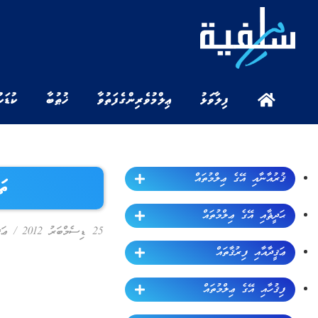
ފިލާވަޅު
ޢިލްމުވެރިންގެ ފަތުވާ
ޚުޠުބާ
ކުޑަކ
ޤުރުއާނާއި އޭގެ ޢިލްމުތައް
ތަވްޙ
ޙަދީޘާއި އޭގެ ޢިލްމުތައް
25 ޑިސެމްބަރު 2012
/
ޢަޤ
ޢަޤީދާއާއި ފިރުޤާތައް
ފިޤުހާއި އޭގެ ޢިލްމުތައް