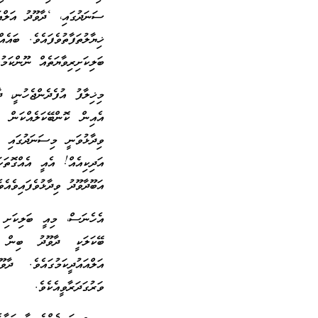
ސަނަދުގައި، ‘ދާވޫދު އަލްއ
ޚިޔާލުތަފާތުވެފައެވެ. ބައެ
ބަލިކަށިރިވާޔަތެއް ނޫންކަމުގ
މިޚިލާފު އުފެދެންޖެހުނީ، ދ
އެއިން ކޮންބޭކަލެއްކަން ބ
ވިދާޅުވަނީ މިސަނަދުގައި އ
އަދިކިއެއް! އެއީ އެއްގޮތަކ
އަބޫދާވޫދު ވިދާޅުވެފައިވެއެވެ
އެހެނަސް، މިއީ ބަލިކަށި ރ
ބޭކަލަކީ ދާވޫދު ބިން 
އަލްއައުދީކަމުގައެވެ. ދ
ވަރުގަދަރާވީއެކެވެ.