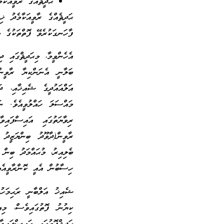
ޙަދީޘެއްގެ ރާވީއަކާ
ޙަދީޘެއްގެ ރާވީއަކާމެދު ޚި
ފާހަނގަކުރެވޭ ފޮތްތަކުގެ ތ
އެހެންވީމާ، މިޙަދީޘްގައި ދ
ބަލާނީ އެނަންކިޔާ ރާވީން
އަލްއައުދީގެ ޝެއިޚާއި، ދަ
މައްސަލަ ހައްލުވީއެވެ. ނ
ރާވީން(ދާވޫދު ބިންޔަޒީދު
ހިސާބުން އެއީ ކޮންރާވީއެއ
ޝެއިޚު އަލްބާނީ ރަޙިމަހު
ކިޔުނު ފޮތުގައިވެސް، މިއީ