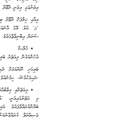
މިތަނުގައި މިވަނީ ދާވޫދު 
މިއާއި ޚިލާފަށް ދާވޫދު ބި
’ق’ އެވެ. އޭގެ މާނައަކީ 
ސުނަން އިބްނިމާޖާގައެވެ.
ޚުލާޞާ
އެހެންކަމުން މިއަޘަރު ބަލި
ބަލިކަށި ނޫންކަމަށް ދެކި
-ރަޙިމަހުމުﷲ- ހިމެނެއެވެ.
މިއަޘަރާއި ކިތާބުއް
މި އަޘަރުގައިވަނީ، ‘އާ
ބަޔާންކުރައްވާފައެވެ. އ
ވަޞިއްޔަތް ކުރައްވާނެކަނ