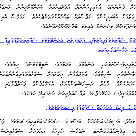
ށް ފެންނަނަމަ، އެބައިމީހުންނަށް އެފަދަޢިލްމެއް ބަޔާންކޮށްދިނުން ރަނގަޅެއ
ިގަތުމަށް އެބައިމީހުންގެ ނަފްސުތައް ތައްޔާރުކުރުވަންޖެހެއެވެ. ނަމަވެސް އެއި
މަންފާކުރާނޭ މީހުންނަށް އެޢިލްމު ބަޔާންކޮށްދޭންވާނެއެވެ.
ްޗަށް ސަވާރުވެވަޑައިގަތުމާއި، ފަހަތްޕުޅަށް އެހެންބޭކަލަކު ސަވާރުކުރެއްވުގައިވ
ގެ ތަވާޟުޢުވެރިކަމެވެ.
ިހިވަސައްލަމައަކީ، އެންމެމާތް މަޚްލޫޤެވެ. ނަބީބޭކަލުންގެ އިމާމެވެ. 
ވާޟުޢުވެރި ސާހިބާއެވެ. އެކަލޭގެފާނު ޙިމާރަކަށް ސަވާރުވެވަޑައިގެންނެވުމުނ
ަމައެހެންމެ، މުޢާޛު ރަޟިޔަﷲޢަންހުއަށް، އެކަލޭގެފާނުގެ ފަހަތްޕުޅުގައި އެ
ެއްވުމަކީވެސް އެކަލޭގެފާނުގެ ތަވާޟުޢުވެރިކަން އަންގައިދޭ ކަމެކެވެ.
ަމެކެވެ.
މުޢާޛު ރަޟިޔަﷲޢަންހުއަށް، ރަސޫލުﷲ ޞައްލަﷲޢަލައިހިވަސައްލަމަގެ ފަހަތް
މުގެ އިޛުނަދެއްވުމުންނެވެ. ނަމަވެސް ދެމީހަކު އެއްފަހަރާ ސަވާރުވިޔަސް