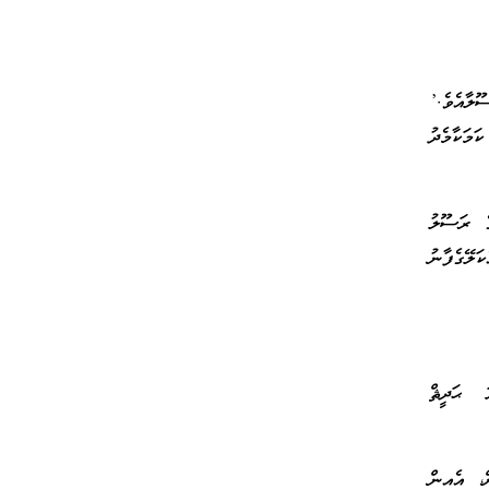
ޫލާއެވެ.’
މަކާމެދު
ެ ރަސޫލު
ލޭގެފާނު
ަ ޙަދީޘް
ް، އެއިން