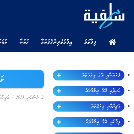
ފިލާވަޅު
ޢިލްމުވެރިންގެ ފަތުވާ
ޚުޠުބާ
ކުޑަކ
ޤުރުއާނާއި އޭގެ ޢިލްމުތައް
ތަވްޙީ
ޙަދީޘާއި އޭގެ ޢިލްމުތައް
2 ޖެނުއަރީ 2013
/
ޢަޤީދާއ
ޢަޤީދާއާއި ފިރުޤާތައް
ފިޤުހާއި އޭގެ ޢިލްމުތައް