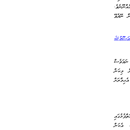
ްނޫނެވެ.
ން ނޭދެވޭ
ާ ރަސޫލުﷲ
ނަމަވެސް
ް މިކަން
ޙިމާރަށް
ޕުޅުގައި
، އެކަން