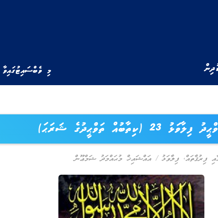
ުދިން
މި ވެބްސައިޓުގައިވާ 
ދު ފިލާވަޅު 23 (ކިތާބުއް ތަވްޙީދުގެ ޝަރަޙަ)
ާއި ފިރުޤާތައް
,
ފިލާވަޅު
/
އައްޝައިޚް މުޙައްމަދު ޝަމްޢޫން