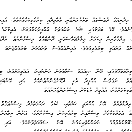
ާ މިދުނިޔޭގެ ދުވަސްތައް ވޭތުކުރަންވާނީ އުއްމީދާއި ބިރުވެތިކަމާއެކުއެވެ. އެއިނ
ާނެއެވެ. އޭގެ ބަދަލުގައި ﷲގެ ރަޙުމަތަށް އުއްމީދުކުރާވަރަށް، އެއީލާހުގެ 
ެ. ޢިލްމުވެރިން މިކަމަށް މިޘާލުޖައްސަވަނީ ދޫންޏެއްގެ މިސާލުންނެވެ. އެދޫނ
ެއް ވަރައަކީ ބިރުވެތިވުމެވެ. އެއިންއެއްވެސް ވަރައަކަށް ބުރަވެއްޖެނަމަ އެ
ވިދާޅުވާގޮތުގައި، އޭނާ ޞިއްޙަތު ސަލާމަތުން ހުންނައިރު، އުއްމީދަށްވުރެ، ބިރ
ެއެވެ. ނަމަވެސް އުއްމީދު އެކީ ދޫކޮށްގެންނުވާނެއެވެ. އަދި، އޭނާބަލިވ
ެތިކަމަށްވުރެ، އުއްމީދު ކުޑަކޮށް އިސްކުރަންޖެހޭނެއެވެ.
 ވިދާޅުވެއެވެ. އޭނާ އުޚްރަވީ ޙަޔާތާއި، ﷲގެ ރަޙުމަތާމެދު ވިސްނާވަގުތު 
ެ ޢަމަލުތަކާމެދު ވިސްނާއިރު ބިރުވެތިކަން އިސްކުރާށެވެ. އޭރުން ތިމާއަށް 
ޤަބޫލުކުރެވުމުގެ ނުރައްކާތެރިކަމުން އޭނާ ސަލާމަތްވާނެއެވެ. އަދި އ