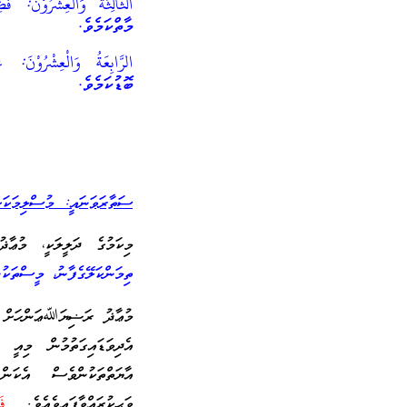
الثَّالِثَةُ وَالْعِشْرُو
މާތްކަމެވެ.
الرَّابِعَةُ وَالْعِشْرُوْ
ބޮޑުކަމެވެ.
ސަތާރަވަނައީ: މުސްލިމަކަށް
މިކަމުގެ ދަލީލަކީ، މުޢ
ތިމަންކަލޭގެފާނު، މީސްތަކު
މުޢާޛު ރަޟިޔަﷲޢަންހަށް އުފ
އެދިވަޑައިގަތުމުން މިއީ 
ވަޙީކުރައްވާފައިވެއެވެ.
فَأَ