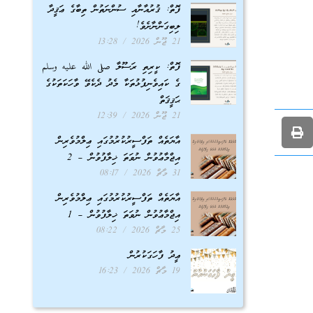
ފޮތް: ޤުރުއާނާއި ސުންނަތުން ތިބާގެ ޢަޤީދާ
ލިބިގަންނާށެވެ!
21 ޖޫން 2026
13:28
ފޮތް: ކީރިތި ރަސޫލާ صلى الله عليه وسلم
ގެ ކައިވެނިފުޅުތަކާ މެދު ދެކެވޭ ވާހަކަތަކުގެ
ޙަޤީޤަތް
21 ޖޫން 2026
12:39
އާޔަތެއް ތަފްސީރުކުރުމުގައި ޢިލްމުވެރިން
އިޖްމާޢުވުން ނުވަތަ ޚިލާފުވުން – 2
31 މާޗް 2026
08:17
އާޔަތެއް ތަފްސީރުކުރުމުގައި ޢިލްމުވެރިން
އިޖްމާޢުވުން ނުވަތަ ޚިލާފުވުން – 1
25 މާޗް 2026
08:22
ޢީދު ފާހަގަކުރުން
19 މާޗް 2026
16:23