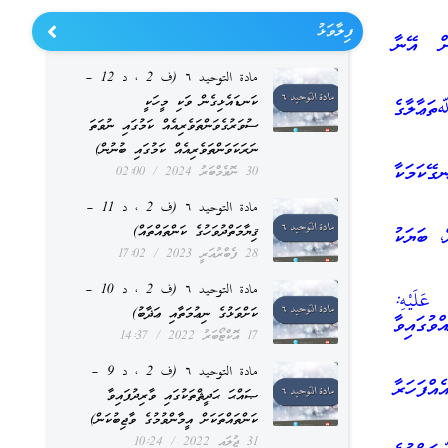
ފިލާވަޅު
ަށް އޭނާ
مادة التوحيد ٦ (ف 2 ، د 12 –
ކަނޑައެޅިގެން ވަކި މީހަކީ
ތަޢާލާގެ
ސުވަރުގެވަންތަވެރިއެއް ކަމުގައި ނުވަތަ
ނަރަކަވަންތަވެރިއެއް ކަމުގައި ބުނުން)
ޭނގޭކަމަކާ
30 ނޮވެމްބަރު 2024
02:00
مادة التوحيد ٦ (ف 2 ، د 11 –
ޤިޔާމަތްދުވަހުގެ ކަންތައްތައް)
ް، ބަޔަކު
28 ފެބްރުއަރީ 2023
17:02
مادة التوحيد ٦ (ف 2 ، د 10 –
 عَلَيْهِ:
ކަށްވަޅުގެ ނިޢުމަތާއި ޢަޛާބު)
ވުގައިވާ
17 އޮކްޓޯބަރު 2022
14:37
مادة التوحيد ٦ (ف 2 ، د 9 –
بَّةِ: ބާވީސްވަނައީ: ސަވާރީއަކަށް 2 މީހަކު އެއްފަހަރާ
ޞައްޙަ ޙަދީޘްތަކުގައި ވާރިދުފައިވާ
ކަންތައްތަކަށް އީމާންވުމުގެ ވާޖިބުކަން)
31 ޖުލައި 2022
10:24