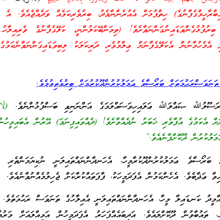
ބްރާހީމްގެފާނުގެ) ހިތްޕުޅަށް އެއުރެންނާމެދު، ބިރުވެރިކަމެއް ވަދެއްޖެއެވެ. އެ މ
ބިރުފުޅުގެންވަޑައިނުގަންނަވާށެވެ! (ތިމަންބޭކަލުންނީ، ކަލޭގެފާނުގެ ވެރިއިލާހު
ި އެމެހުމާނުން އެކަލޭގެފާނަށް ޢިލްމުވެރި ދަރިކަލަކު ލިބިވަޑައިގަންނަވާނެކަމުގެ
ނަވަސްރަޙުމަތަށް ބަރޯސާވެ ޢަމަލުކުރުންދޫކުރުމަށް ބިރުވެތިވުމެވެ.
 ރަސޫލުﷲ ޞައްލަﷲ ޢަލައިހިވަސައްލަމަގެ އަންނަނިވި ބަސްފުޅުންނެވެ.
(لَا 
ަށް އެކަމުގެ އުފާވެރި ޚަބަރު ނުދެއްވާށެވެ! (ދެއްވައިފިނަމަ) އޭރުން އެބައިމީހުން
މަލުކުރުން ދޫކޮށްފާނެއެވެ.”
ަރޯސާވެ ޢަމަލުކުރުންދޫކުރާމީހާ، އެހަނދާންނައްތައިލަނީ ނުކިޔަމަންތެރި އަ
އިވާ ޢަޛާބެވެ. އެހެންކަމުން އެފަދަމީހަކު، ފާފަތައްކުރާކަށް ޖެހިލުމެއްނުވާނެއެވެ.
ީދު ކަނޑައިލާ މީހާ، އެހަނދާންނައްތައިލަނީ އެއިލާހުގެ ތަނަވަސް ރަޙުމަތެވެ. އ
ތައުބާވުން ދޫކޮށްލައެވެ. އަދިބައެއްފަހަރު އެފަދަމީހުން އަމިއްލައަށް މަރުވ