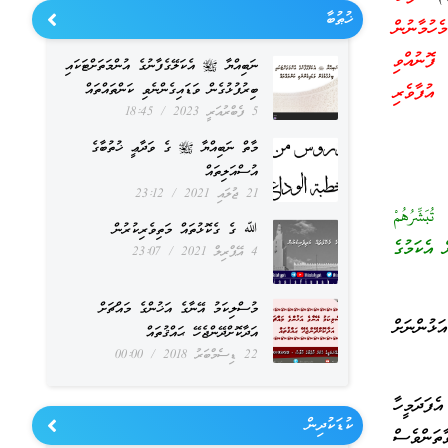
ޚުޠުބާ
ެހުމާނުން
 ފޮނުއްވި
ނަބިއްޔާ ﷺ އެކަލޭގެފާނުގެ އުންމަތަށްޓަކައި
 އުފާވެރި
ބިރުފުޅުގެން ވަޑައިގެންނެވި ކަންތައްތައް
5 ފެބްރުއަރީ 2023
18:45
މާތް ނަބިއްޔާ ﷺ ގެ ވަދާޢީ ޚުތުބާގެ
އުސްއަލިތައް
21 ޖުލައި 2021
23:12
تُبَشِّرُهُمْ
ﷲ ގެ ގެކޮޅުތައް މަތިވެރިކުރުން
 އެކަމުގެ
4 އޭޕްރިލް 2021
23:07
މުސްލިކަމު އޭނާގެ އަޚުންގެ މައްޗަށް
ޅުންނަށް
އަދާކޮށްދޭންޖެހޭ ޙައްޤުތައް
22 ޑިސެމްބަރު 2018
00:00
ެފަދަމީހާ
ކުޑަކުދިން
ާތަންވެސް