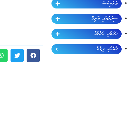
ޢަރަބިބަސް
ސިޔަރަތާއި ތާރީޚް
އަދަބާއި އަޚްލާޤު
ދުޢާއާއި ޛިކުރު