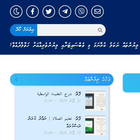
އިތުރަށް ހޯދާ
ލިޔުންތައް ނަކަލު ކުރާނަމަ މި ވެބްސައިޓަށާއި ލިޔުންތެރިއާއަށް ހަވާލާދެއްވާ!
ފަހުގެ ލިޔުންތައް
ފޮތް: شرح العقيدة الواسطية
21 ޖޫން 2026
13:54
ފޮތް: تعليم الصلاة | ނަމާދު ކުރަން
ދަސްކުރަމާ
21 ޖޫން 2026
13:40