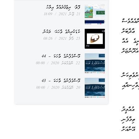
ފޮތް: ރިޒްޤުދެއްވާ އިލާހު
21 ޖޫން 2021
18:09
ްއެއްވެސް
ޢާޛާބަށް
ކުޑަކުދިންގެ ވާހަކަ: ލަކުނު
25 މާޗް 2021
08:26
ީގެ އެއް
ދޫންޏަށް
މޫސާގެފާނުގެ ވާހަކަ – 44
22 ނޮވެމްބަރު 2020
00:00
ުވެތިކަން
މޫސާގެފާނުގެ ވާހަކަ – 43
ާހިނދާއި
20 ނޮވެމްބަރު 2020
00:00
އުއްމީދު
ތިމާފެނި
ޭނާއަށް