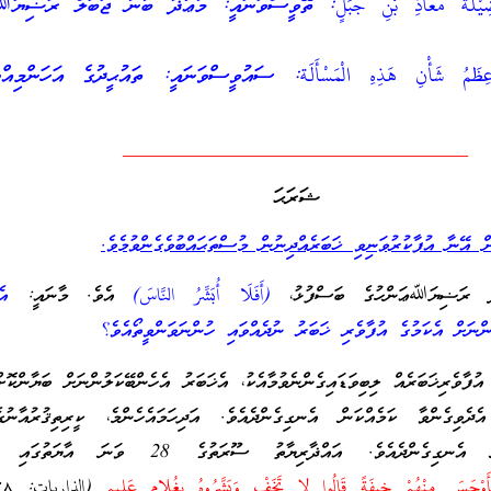
ْنَ: فَضِيْلَةُ مُعَاذِ بْنِ جَبَلٍ: ތޭވީސްވަނައީ: މުޢާޛު ބުނު ޖަބަލް ރަޟިޔަ
نَ: عِظَمُ شَأْنِ هَذِهِ الْمَسْأَلَة: ސައުވީސްވަނައީ: ތައުޙީދުގެ އަހަންމިއްޔ
___________________________________
ޝަރަޙަ
 އޭނާ އުފާކުރުވަނިވި ޚަބަރެއްދިނުން މުސްތަޙައްބުވެގެންވުމެވެ.
ާޛު ރަޟިޔަﷲޢަންހުގެ ބަސްފުޅު،
(أَفَلَا أُبَشِّرُ النَّاسَ)
އެވެ. މާނައީ:
އެ
ންނަށް އެކަމުގެ އުފާވެރި ޚަބަރު ނުދެއްވައި ހުންނަވަންވީތޯއެވެ؟
ާވެރިޚަބަރެއް ލިބިވަޑައިގެންނެވުމާއެކު، އެޚަބަރު އެހެންބޭކަލުންނަށް ބަޔާންކޮށްދ
އެދެވިގެންވާ ކަމެއްކަން އެނގިގެންދެއެވެ. އަދިހަމައެހެންމެ، ކީރިތިޤުރުއާނުގ
އާޔަތްތަކުންވެސް އެކަން އެނގިގެންދެއެވެ. އައްޛާރިޔާތު ސޫރަތުގެ 8
وْجَسَ مِنْهُمْ خِيفَةً قَالُوا لا تَخَفْ وَبَشَّرُوهُ بِغُلامٍ عَلِيمٍ
(الذاريات: ٢٨)