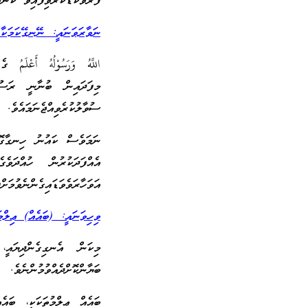
ފަރުވާކުޑަކުރެވިފައިވާ ކަނ
ނަވާރަވަނައީ: ނޭނގޭކަމަކާ
اللَّهُ وَرَسُوْلُهُ أَعْ
މިފަދައިން ބުނާނީ ރަސޫ
ސުވާލުކުރެވިއްޖެނަމައެވެ.
ނަމަވެސް ކައުނު ހިނގާގޮތ
އެއްފަދަކުރުން ހުއްދަވެގ
އަވަހާރަވެވަޑައިގެންނެވުމަށްފ
ވިހިވަނައީ: (ބައެއް) ޢިލްމ
މިކަން އެނގިގެންދިޔައީ
ބަޔާންކޮށްދެއްވުމުންނެވެ.
ބައެއް ޢިލްމުތަކަކީ، ބައެ