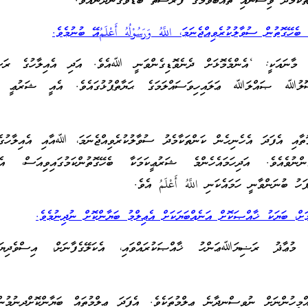
ްތަކާމެދު ވިސްނައި ތައުބާވުމުގެ ފުރުސަތު ބޮޑުވެގެންދާނެއެވެ.
 ބެހޭގޮތުން ސުވާލުކުރެވިއްޖެނަމަ،
اللَّهُ وَرَسُوْلُهُ أَعْلَمُ
އޭ ބުނުމެވެ.
لَمُ ގެ މާނައަކީ: ‘އެންމެމޮޅަށް ދެނެވޮޑިގެންވަނީ ﷲއެވެ. އަދި އެއިލާހުގެ ރަސ
ލުﷲ ޞައްލަﷲ ޢަލައިހިވަސައްލަމަގެ ޙަޔާތްޕުޅުގައެވެ. އެއީ ޝަރުޢީ ކަ
ާއި އެފަދަ އެހެނިހެން ކަންތަކާމެދު ސުވާލުކުރެވިއްޖެނަމަ، ﷲއާއި އެއިލާހުގ
ެންނުވެއެވެ. އަދިހަމައެހެންމެ ޝަރުޢީކަމަކާ ބެހޭގޮތުންކަމުގައިވިއަސް، އެކަ
ަހު ބުނަންވާނީ ހަމައެކަނި اللَّهُ أَعْلَمُ އެވެ.
ަށް، ބަޔަކު ޚާއްޞަކޮށް އަނެއްބަޔަކަށް އެޢިލްމު ބަޔާންކޮށް ނުދިނުމެވެ.
، މުޢާޛު ރަޟިޔަﷲޢަންހު ޚާއްޞަކުރައްވައި، އެކަލޭގެފާނަށް، އިސްވެދިޔ
އްމީހުންނަށް ނުވިސްނިދާނެ ޢިލްމުތަކެވެ. އެފަދަ ޢިލްމުތައް ބަޔާންކޮށްދިނުމުނ