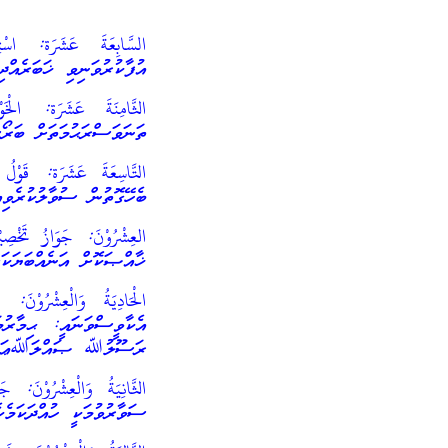
السَّابِعَةَ عَشَرَة: اس
އުފާކުރުވަނިވި ޚަބަރެއްދި
الثَّامِنَةَ عَشَرَة: ال
ތަނަވަސްރަޙުމަތަށް ބަރޯސ
التَّاسِعَةَ عَشَرَة: قَوْل
ބެހޭގޮތުން ސުވާލުކުރެވިއްޖެ
العِشْرُوْنَ: جَوَازُ تَخْ
ޚާއްޞަކޮށް އަނެއްބަޔަކަށ
الْحَادِيَةُ وَالْعِشْرُوْنَ:
އެކާވީސްވަނައީ: ޙިމާރުމަ
ރަސޫލުﷲ ޞައްލަﷲޢަލައިހ
ސަވާރުވުމަކީ ހުއްދަކަމެކެ