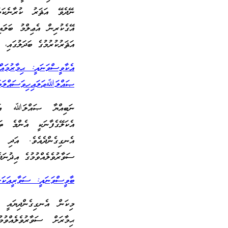
ނޭދެވޭ އަޘަރު ކުރާނެކަމަ
އޭގެކުރިން އެޢިލްމު ބަލައ
އަޘަރުކުރުމުގެ ބަދަލުގައި، 
އެކާވީސްވަނައީ: ޙިމާރުމައ
ޞައްލަﷲޢަލައިހިވަސައްލަމަ
ނަބިއްޔާ ޞައްލަﷲ ޢަލައ
އެކަލޭގެފާނަކީ އެންމެ ތަ
އެނގިގެންދެއެވެ. އަދި ހ
ސަވާރުވެލެއްވުމުގެ އިޛުނަދ
ބާވީސްވަނައީ: ސަވާރީއަކަށް 2 މީހަކު އެއްފަހަރާ ސަވާރުވުމަކީ ހުއްދަކ
މިކަން އެނގިގެންދިޔައީ 
ޙިމާރަށް ސަވާރުވެލެއްވު