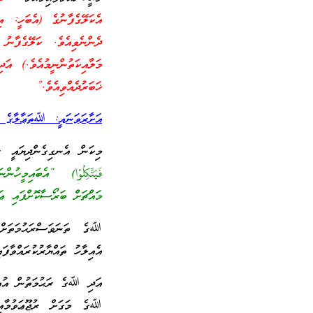
އެކަލޭގެފާނުގެ (އެބަހީ: އި
ދެންނެވިއެވެ. ކަލޭގެފާނު 
މަލާއިކަތުންނީމުއެވެ.) އަދ
ޚަބަރުދެއްވިއެވެ.”
އަށާރަވަނައީ: ﷲތަޢާލާގެ ތަ
މިކަން އެނގިގެންދިޔައީ
فَيَتَّكِلُوْا)
“އެބައިމީހުންނ
މައްޗަށް ބަރޯސާކޮށްފައި ޢަ
ﷲގެ ތަނަވަސްރަޙުމަތަށް ބ
އެއިލާހު ތައްޔާރުކުރައްވާފަ
އަދި ﷲގެ ރަޙުމަތުން އުއްމ
ﷲގެ މަގަށް ރުޖޫޢަވުމާއި، 