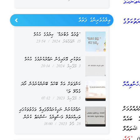
ﷲޢަންހުގެ
ޢިލްމުވެރިންގެ ފަތުވާ
ަތުކަމުގެ
“ޖުމުޢާ މުބާރަކާ” ކިޔުމުގެ ޙުކުމް
15 ނޮވެމްބަރު 2024
23:54
އަތުކުރި އޮޅައިގެން ނަމާދުކުރުމުގެ ޙުކުމް
3 އޭޕްރިލް 2024
20:14
ހެންވިއްޔާ
ކަންފަތަށް އަޅާ ބޭހެއް ބޭނުންކުރުމުން ރޯދަ
ގެއްލޭ ތަ؟
5 އޭޕްރިލް 2023
07:12
ެއްވުމަށް
ނަމާދުކުރުން ނަހީކުރައްވާފައިވާ ވަގުތުތަކުގައި
ތަޙިއްޔަތުލް މަސްޖިދުގެ ސުންނަތް ކުރުން
ެ ބައެއް
28 މާޗް 2023
18:00
2 ވަނަ އާޔަތުގައި ﷲތަޢާލާ
“ފަހެ،