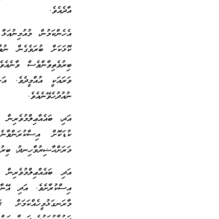
އާދެއެވެ.
އެހެންކަމުން، މުއުމިނުއަޅ
ކޮޅަކަށް ބުރަވެގެން ނުވ
ބިރުވެތިވާންވެސް ވާނެއެވ
ވަރައަކީ އުއްމީދެވެ. އަނ
ނުއުދުހެވޭނެއެވެ.
އަދި، ބައެއްޢިލްމުވެރިން 
ކުޑަކޮށް އިސްކުރަންވާނ
މަރަށްޙާޟިރުވާހިނދު، ބިރުވ
އަދި ބައެއްޢިލްމުވެރިން
އިސްކުރާށެވެ. އަދި އޭނާގ
މާރަނގަޅުމީހެއްކަމަށް 