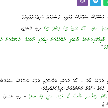
َامُ ‏ ‏دَاوُدَ ‏‏ كَانَ يَصُومُ يَوْمًا وَيُفْطِرُ يَوْمًا
-رواه البخاري
ިވެވޮޑިގަންނަވާ ރޯދައަކީ، ދާއޫދުގެފާނު ހިއްޕެވި ރޯދައެވެ. އެކަލޭގެފާނު ދެ 
ެވެ
.”
ތި ދުވަހުގެ ރޯދަ – ހޯމަ ދުވަހާއި ބުރާސްފަތި ދުވަހު ރަސޫލުﷲ ޞައްލަﷲ 
 އެކަމާ ސުވާލު ދެންނެވުމުން ޙަދީޘްކުރެއްވިއެވެ.
لِاثْنَيْنِ وَالْخَمِيسِ فَأُحِبُّ أَنْ يُعْرَضَ عَمَلِي وَأَنَا صَائِمٌ
– رواه النسائي و
اني-