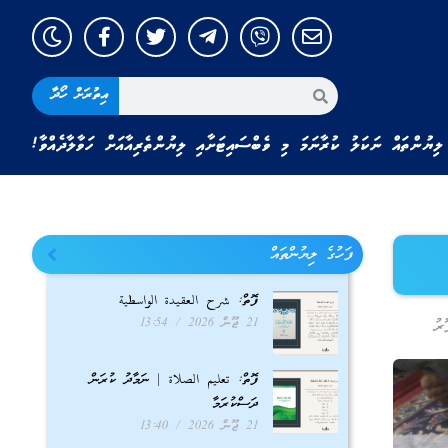
އިތުރަށް ހޯދާ
ލިޔުންތައް ނަކަލު ކުރާނަމަ މި ވެބްސައިޓަށާއި ލިޔުންތެރިއާއަށް ހަވާލާދެއްވާ!
ފަހުގެ ލިޔުންތައް
ފޮތް: شرح العقيدة الواسطية
21 ޖޫން 2026
13:54
ރު
ފޮތް: تعليم الصلاة | ނަމާދު ކުރަން
ދަސްކުރަމާ
21 ޖޫން 2026
13:40