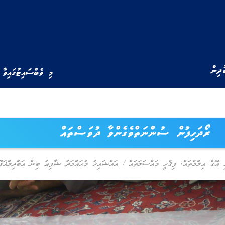
ުދިން
މި ވެބްސައިޓުގައިވާ 
ރޯދަހިފުން ސުންނަތްވެގެންވާ ދުވަސްތައް
ި އޭގެ ޢިލްމުތައް
,
ފިޤުހީ މައްސަލަތައް
/
އައްޝައިޚު މުޙައްމަދު ޝާފިޢު ބިން ޢަބްދިލްޣަފޫ