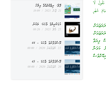
نَقُولَ لَا
ފޮތް: ރިޒްޤުދެއްވާ އިލާހު
َامَ شَهْرٍ
21 ޖޫން 2021
18:09
ކުޑަކުދިންގެ ވާހަކަ: ލަކުނު
ަޖައަށް،
25 މާޗް 2021
08:26
ަޖައަށް،
ް ފިޔަވާ
މޫސާގެފާނުގެ ވާހަކަ – 44
 ކަމަނާ
22 ނޮވެމްބަރު 2020
00:00
ކޮށްވެސް
މޫސާގެފާނުގެ ވާހަކަ – 43
20 ނޮވެމްބަރު 2020
00:00