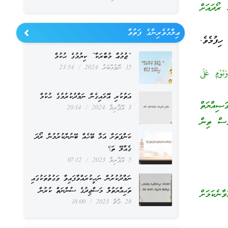
ރޯދައަށް
ޢިލްމުވެރިންގެ ފަތުވާ
ިފުމެވެ.
“ޖުމުޢާ މުބާރަކާ” ކިޔުމުގެ ޙުކުމް
15 ނޮވެމްބަރު 2024
23:54
َوْمٍ عَلَى
އަތުކުރި އޮޅައިގެން ނަމާދުކުރުމުގެ ޙުކުމް
ޞިއްޔަތް
3 އޭޕްރިލް 2024
20:14
ވެސް ތިން
ކަންފަތަށް އަޅާ ބޭހެއް ބޭނުންކުރުމުން ރޯދަ
ގެއްލޭ ތަ؟
5 އޭޕްރިލް 2023
07:12
ނަމާދުކުރުން ނަހީކުރައްވާފައިވާ ވަގުތުތަކުގައި
ތަޙިއްޔަތުލް މަސްޖިދުގެ ސުންނަތް ކުރުން
ނެކަމަށް
28 މާޗް 2023
18:00