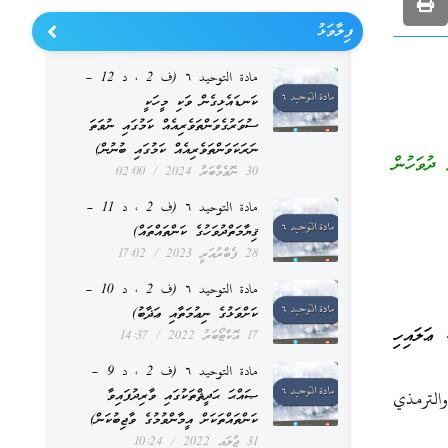
ފިލާވަޅު
مادة التوحيد ٦ (ف 2 ، د 12 –
ކަނޑައެޅިގެން ވަކި މީހަކީ
ސުވަރުގެވަންތަވެރިއެއް ކަމުގައި ނުވަތަ
ނަރަކަވަންތަވެރިއެއް ކަމުގައި ބުނުން)
ދުވަހުން
30 ނޮވެމްބަރު 2024
02:00
مادة التوحيد ٦ (ف 2 ، د 11 –
ޤިޔާމަތްދުވަހުގެ ކަންތައްތައް)
28 ފެބްރުއަރީ 2023
17:02
مادة التوحيد ٦ (ف 2 ، د 10 –
ކަށްވަޅުގެ ނިޢުމަތާއި ޢަޛާބު)
ޢަލައިހި
17 އޮކްޓޯބަރު 2022
14:37
مادة التوحيد ٦ (ف 2 ، د 9 –
ޞައްޙަ ޙަދީޘްތަކުގައި ވާރިދުފައިވާ
الترمذي
ކަންތައްތަކަށް އީމާންވުމުގެ ވާޖިބުކަން)
31 ޖުލައި 2022
10:24