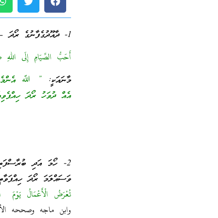
1- ދާއޫދުގެފާނުގެ ރޯދަ – ރަސޫލުﷲ ޞައްލަﷲ ޢަލައިހި ވަސައްލަމަ ޙަދީޘްކުރެއްވިއެވެ.
أَحَبُّ الصِّيَامِ إِلَى اللهِ صِي
މާނައަކީ:
” ﷲ އެންމެ ލޯބ
އެއް ދުވަހު ރޯދަ ހިއްޕެވިއ
2- ހޯމަ އަދި ބުރާސްފަ
ވަސައްލަމަ ރޯދަ ހިއްޕަވާތީ
تُعْرَضُ الْأَعْمَالُ يَوْمَ ‏ ‏ا
وابن ماجه وصححه الألب