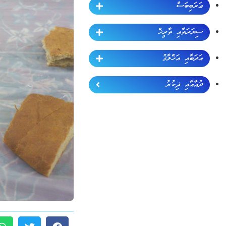
ޢަރަބިބަސް
ސިޔަރަތާއި ތާރީޚް
އަދަބާއި އަޚްލާޤު
ދުޢާއާއި ޛިކުރު