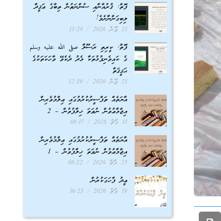
ފޮތް: ޤުރުއާނާއި ސުންނަތުން ތިބާގެ ޢަޤީދާ
ލިބިގަންނާށެވެ!
21 ޖޫން 2026
13:28
ފޮތް: ކީރިތި ރަސޫލާ صلى الله عليه وسلم
ގެ ކައިވެނިފުޅުތަކާ މެދު ދެކެވޭ ވާހަކަތަކުގެ
ޙަޤީޤަތް
21 ޖޫން 2026
12:39
އާޔަތެއް ތަފްސީރުކުރުމުގައި ޢިލްމުވެރިން
އިޖްމާޢުވުން ނުވަތަ ޚިލާފުވުން – 2
31 މާޗް 2026
08:17
އާޔަތެއް ތަފްސީރުކުރުމުގައި ޢިލްމުވެރިން
އިޖްމާޢުވުން ނުވަތަ ޚިލާފުވުން – 1
25 މާޗް 2026
08:22
ޢީދު ފާހަގަކުރުން
19 މާޗް 2026
16:23