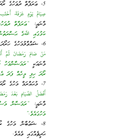
5- ޢަރަފާތް ދުވަހުގެ ރޯދަ – ރަސޫލުﷲ ޞައްލަﷲ ޢަލައިހި ވަސައްލަމަ ޙަދީޘްކުރެއްވިއެވެ.
صِيَامُ يَوْمِ عَرَفَةَ، أَحْتَسِب
މާނައީ:
“ޢަރަފާތް ދުވަހު
ކަމުގައި ﷲގެ ޙަޟްރަތުން ތ
6- ޝައްވާލުމަހުގެ ހަރޯދަ- ރަސޫލުﷲ ޞައްލަﷲ ޢަލައިހި ވަސައްލަމަ ޙަދީޘްކުރެއްވިއެވެ.
مَنْ صَامَ رَمَضَانَ ثُمَّ أَتْب
މާނައަކީ
“ރަމަޟާންމަހު ރޯ
ރޯދަ ހިފި މީހެއް ފަދަ އެވ
7- މުޙައްރަމް މަހުގެ ރޯދަ- ރަސޫލުﷲ ޞައްލަﷲ ޢަލައިހި ވަސައްލަމަ ޙަދީޘްކުރެއްވިއެވެ
أَفْضَلُ الصِّيَامِ بَعْدَ رَمَضَ
މާނައީ:
“ރަމަޟާން މަސް ފ
މަހުގައެވެ.”
8- ޝަޢުބާން މަހުގެ ރޯ
ޙަދީޘެއްގައި ވެއެވެ.