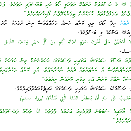
ތް ﷲ ގެ ޙަޟްރަތަށް ހުށައެޅޭ ދުވަހަކީ ހޯމަ އަދި ބުރާސްފަތި ދުވަހެވެ. ފަހެ 
ފާނުގެ ޢަމަލުފުޅުތައް ހުށަހެޅެން ތިމަންކަލޭފާނު ލޯބިކުރައްވަމެވެ.”
ދުވަހު
ހިފާ ރޯދަ: މިއީ ކޮންމެ ހަނދު މަހެއްގެވެސް ތިން ދުވަހަކު ރޯދަ ހ
ޟިޔަﷲ ޢަންހުގެ މި ބަސްފުޅެވެ.
اَ أَدَعُهُنَّ حَتَّى أَمُوتَ صَوْمِ ثَلاثَةِ أَيَّامٍ مِنْ كُلِّ شَهْرٍ وَصَلاةِ الضُّحَى وَن
سلم-
ތުރު ރަސޫލު ޞައްލަﷲ ޢަލައިހި ވަސައްލަމަ، އަހަރެންނަށް ތިން ކަމަކަށް ވަ
ރުވަންދެންވެސް އެ ކަންތައްތައް ދުލެއް ނުކުރާނަމެވެ. އެއީ ކޮންމެ މަހެއްގައި
ޟުޙާ ނަމާދު ކުރުން އަދި ވިތުރި ކޮށްގެން ނިދުމެވެ.”
أَحْتَسِبُ عَلَى اللهِ أَنْ يُكَفِّرَ السَّنَةَ الَّتِي قَبْلَهُ)) [رواه مسلم]
 ރޯދައިގެ ސަބަބުން ވޭތުވެދިޔަ އަހަރުގެ ފާފަތައް ﷲ ތަޢާލާ ފުއްސަވާދެއްވާ
ރައްވަމެވެ.”