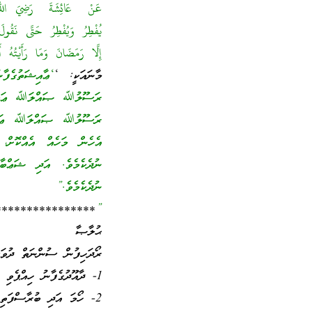
عَنْ ‏ ‏عَائِشَةَ ‏ ‏رَضِيَ الل
يُفْطِرُ وَيُفْطِرُ حَتَّى نَقُو
إِلَّا رَمَضَانَ وَمَا رَأَيْتُهُ 
މާނައަކީ: ‘
‘ޢާއިޝަތުގެފާ
ރަސޫލުﷲ ޞައްލަﷲ ޢަލައިހ
ރަސޫލުﷲ ޞައްލަﷲ ޢަލައި
އެހެން މަހެއް އެއްކޮށ
ނުދެކެމެވެ. އަދި ޝަޢްބާ
ނުދެކެމެވެ.”
****************
”
ޙުލާޞާ
ރޯދަހިފުން ސުންނަތް ދުވަ
1- ދާއޫދުގެފާނު ހިއްޕެވި ރޯދަ،
2- ހޯމަ އަދި ބުރާސްފަތި ދުވަހުގެ ރޯދަ،