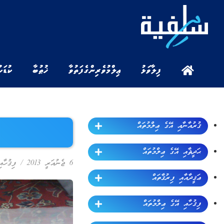
ފިލާވަޅު
ޢިލްމުވެރިންގެ ފަތުވާ
ޚުޠުބާ
ކުޑަކ
ޤުރުއާނާއި އޭގެ ޢިލްމުތައް
ޙަދީޘާއި އޭގެ ޢިލްމުތައް
6 ޖެނުއަރީ 2013
/
ފިޤުހާއ
ޢަޤީދާއާއި ފިރުޤާތައް
ފިޤުހާއި އޭގެ ޢިލްމުތައް