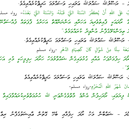
ُ عَلَى اللهِ أَنْ يُكَفِّرَ السَّنَةَ التِّيْ قَبْلَهُ، وَالسَّنَةَ التِّيْ بَعْدَهُ
– رواه مسلم
ގެ ރޯދައަކީ ފާއިތުވެދިޔަ އަހަރާއި އަންނަންއޮތް އަހަރުގެ ފާފަތައް ފުއްސަވާނޭ
ިމަންކަލޭގެފާނު އުންމީދު ކުރައްވަމެވެ.”
َعَهُ سِتًّا مِنْ شَوَّالٍ كَانَ كَصِيَامِ الدَّهْرِ
-رواه مسلم
ދަ ހިފުމަށްފަހު އެއާއި ގުޅުވައިގެން ޝައްވާލުމަހު ހަރޯދަ ހިފިމީހަކީ މުޅި އަހަ
ެ”.
انَ شَهْرُ اللهِ الْمُحَرَّمِ
-رواه مسلم-
ިޔަވައި، ރޯދަހިފުން އެންމެ މާތްވެގެންވަނީ ﷲ ޙުރުމަތްތެރިކުރައްވާފައިވާ މު
ދަ – ޝަޢްބާން މަހު ރޯދަ ހިފުމާއި ބެހޭ ގޮތުން ޢާއިޝަތުގެފާނު ރިވާ 