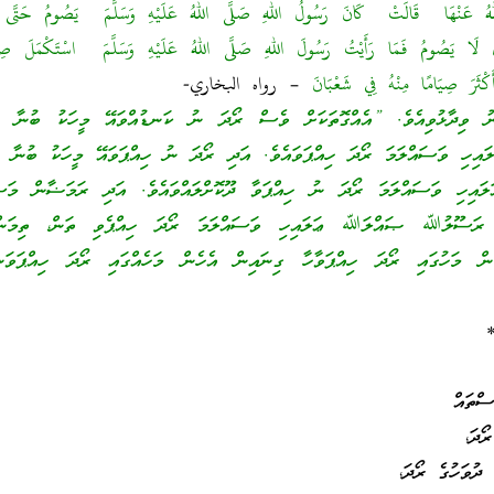
هُ عَنْهَا ‏ ‏قَالَتْ ‏ كَانَ رَسُولُ اللهِ ‏صَلَّى اللهُ عَلَيْهِ وَسَلَّمَ ‏ ‏يَصُومُ حَتَّى 
لَ لَا يَصُومُ فَمَا رَأَيْتُ رَسُولَ اللهِ ‏صَلَّى اللهُ عَلَيْهِ وَسَلَّمَ ‏ ‏اسْتَكْمَلَ صِي
أَكْثَرَ صِيَامًا مِنْهُ فِي شَعْبَانَ
– رواه البخاري-
ނު ވިދާޅުވިއެވެ. ”އެއްގޮތަކަށް ވެސް ރޯދަ ނު ކަނޑުއްވައޭ މީހަކު ބުނާ ދަރ
ި ވަސައްލަމަ ރޯދަ ހިއްޕަވައެވެ. އަދި ރޯދަ ނު ހިއްޕަވައޭ މީހަކު ބުނާ ދަރ
ހި ވަސައްލަމަ ރޯދަ ނު ހިއްޕަވާ ދޫކޮށްލައްވައެވެ. އަދި ރަމަޟާން މަސ
ް، ރަސޫލުﷲ ޞައްލަﷲ ޢަލައިހި ވަސައްލަމަ ރޯދަ ހިއްޕެވި ތަން، ތިމަން
ން މަހުގައި ރޯދަ ހިއްޕަވާހާ ގިނައިން އެހެން މަހެއްގައި ރޯދަ ހިއްޕަވަނި
ސްތައް