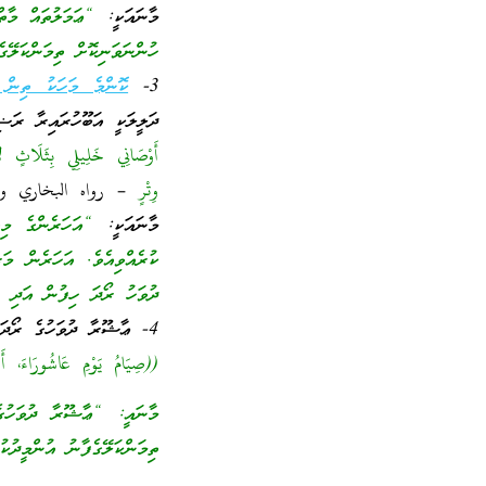
މާނައަކީ:
“ޢަމަލުތައް މާ
ހުންނަވަނިކޮށް ތިމަންކަލޭގެ
3-
ކޮންމެ މަހަކު ތިން 
ދަލީލަކީ އަބޫހުރައިރާ ރަ
أَوْصَانِي خَلِيلِي بِثَلَاثٍ ل
وِتْرٍ
– رواه البخاري وم
މާނައަކީ:
“އަހަރެންގެ މި
ކުރެއްވިއެވެ. އަހަރެން މަ
ދުވަހު ރޯދަ ހިފުން އަދި 
4- ޢާޝޫރާ ދުވަހުގެ ރޯދަ- ރަސޫލުﷲ ޞައްލަﷲ ޢަލައިހި ވަސައްލަމަ ޙަދީޘްކުރައްވާފައިވެއެވެ.
((صِيَامُ يَوْمِ عَاشُورَاءَ، 
މާނައީ: “ޢާޝޫރާ ދުވަހުގެ
ތިމަންކަލޭގެފާނު އުންމީދުކު