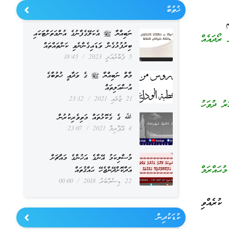
ޚުޠުބާ
ނަބިއްޔާ ﷺ އެކަލޭގެފާނުގެ އުންމަތަށްޓަކައި
 ރޯދައެއް
ބިރުފުޅުގެން ވަޑައިގެންނެވި ކަންތައްތައް
5 ފެބްރުއަރީ 2023
18:45
މާތް ނަބިއްޔާ ﷺ ގެ ވަދާޢީ ޚުތުބާގެ
އުސްއަލިތައް
21 ޖުލައި 2021
23:12
ރު ދުވަހު
ﷲ ގެ ގެކޮޅުތައް މަތިވެރިކުރުން
4 އޭޕްރިލް 2021
23:07
މުސްލިކަމު އޭނާގެ އަޚުންގެ މައްޗަށް
ޙައްރަމް
އަދާކޮށްދޭންޖެހޭ ޙައްޤުތައް
22 ޑިސެމްބަރު 2018
00:00
ކުރެއްވި
ކުޑަކުދިން