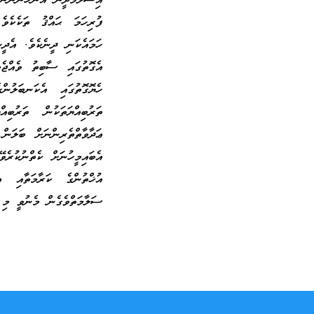
އިސްލާމްދީން އަންހެނުންނަ
ފުރިހަމަ ޙައްޤު ތަކެކެވ
ހަމައެކަނި ދީނެކެވެ. އެދީނ
އެގޮތުގައި ސާބިތު ވެއްޖެބ
ހެޔޮގޮތުގައި އެކަނބަލުނ
ތަރުބިއްޔަތަކުން ތަރުބި
ޢަދާވާތްތެރިންނަށް ބަލަނ
އެބައިމީހުނަށް ކެތްނުކުރެވ
އުޚްތުންގެ ކަރާމަތާއި ޢ
ސަލާމަތްވެގެން މެނުވީ މި 