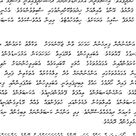
 ހޯދަދީފައެވެ. އިސްލާމްދީން އަޅުގަނޑުމެންނަށް ދަސްކޮށްދީފައިވަނީ މުސްލިމު އަނ
ޤަރާރުވެ، އޭނާގެ ޢާއިލާއަށް ޚިދުމަތްކޮށްދިނުމުގައި ސާބިތުވުންކަމެވެ. އެހެނ
 ހެޔުލަފާ ޞާލިޙު މަޔަކަށެވެ. ހިތާމަހުއްޓެވެ. މިއިން އެއްވެސްކަމެއް އެކަނބ
 އަންހެނުންނާ ފިރިހެނުން ހަމަހަމަ ވާން ޖެހޭނެކަމަށް ވަކާލާތު ކުރަމުންދާ މީ
ނގުގެ ގޮއްތަކެވެ. އެބައިމީހުންގެ ތެރޭގައިވާ ހަމަހަމަކަން އަޅުގަނޑުމެންގެ 
ރަމުންދާއިރު އެގައުމުތަކުގެ ޙާލަކީ ކޮބައިކަމެއް އެބައިމީހުންނަކަށް ނުވިސ
ން އެގައުމުތަކުގައި އަންހެނުންނަށް މުދާ މިލްކުކުރުމާ އެތަކެތިން ފައިދާ ހޯ
ކުން ފައިދާ ހޯދުމުގެ ޙައްޤު ލިބިދީފައިވަނީ އެބައިމީހުންގެ ބައްޕައިންނާއި ފިރި
ތޯއެވެ. އަންހެންކަނބަލުންގެ ޢިއްފަތް ފޭރެމުންދަނީއެވެ. އެކަނބަލުންގެ ތުއްތ
ެކަނބަލުންގެ ޢާއިލާތަކުން ދެކެމުންއައި ހުވަފެންތައް ވެއްޔާ މޮޑެވިގެންދަނީއ
ދި ކުރިއަރާ ދިއުމެއްވެސްނޫނެވެ. މިއީ އަންހެން ކަނބަލުންނަށް ލިބިގެންދާ ނިކަމެ
ޅުވިގެންދާ ދޮރެކެވެ.