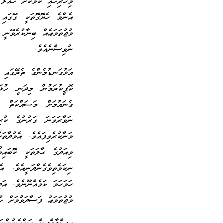
މިހުރިހައި ކަމަކަށް ހައްލު
އެންމެ ހެޔޮގޮތަކީ ގޭގައި 
މުޖުތަމަޢެއް ބިނާކުރެވޭނީ
ނުވިސްނެއެވެ.
އަޅުގަނޑުމެންގެ ތެރޭގައި
ކޮޕީކުރަމުން މިދަނީ ހުޅަ
ގެނައުމަށް މަސައްކަތް ކު
ނަވާރަވަނަ ގަރުނުގެ ކުރި
މަނާކުރެވިފައެވެ. އެމުދާތަ
މިއަދުގެ ޙާލަތަކީ ކޮބައި
ނިކަމެތިވެގެންދަނީއެވެ. އ
ހަމަހަމަ ކަމެއްނޫނެވެ. އަ
މުޖުތަމަޢު ފަސާދަވުުމަށް ހު