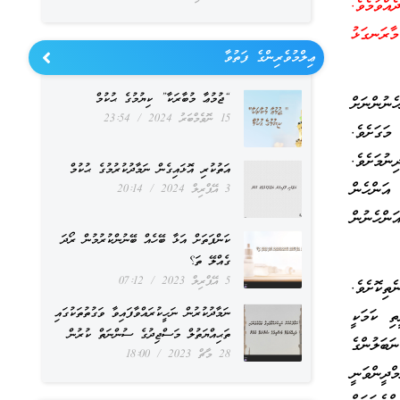
އްވުމެވެ.
މާރަނގަޅު
ޢިލްމުވެރިންގެ ފަތުވާ
“ޖުމުޢާ މުބާރަކާ” ކިޔުމުގެ ޙުކުމް
ނުންނަށް
15 ނޮވެމްބަރު 2024
23:54
ަގަށެވެ.
ުމަށެވެ.
އަތުކުރި އޮޅައިގެން ނަމާދުކުރުމުގެ ޙުކުމް
 އަންހެން
3 އޭޕްރިލް 2024
20:14
ންހެނުން
ކަންފަތަށް އަޅާ ބޭހެއް ބޭނުންކުރުމުން ރޯދަ
ގެއްލޭ ތަ؟
5 އޭޕްރިލް 2023
07:12
ިކޮށެވެ.
ނަމާދުކުރުން ނަހީކުރައްވާފައިވާ ވަގުތުތަކުގައި
ތި ކަމަކީ
ތަޙިއްޔަތުލް މަސްޖިދުގެ ސުންނަތް ކުރުން
ބަލުންގެ
28 މާޗް 2023
18:00
ްދީންވަނީ