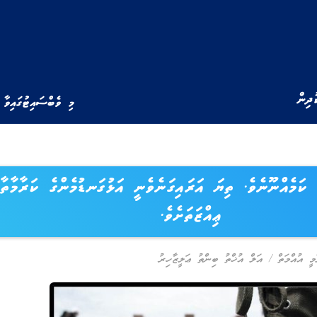
ުދިން
މި ވެބްސައިޓުގައިވާ 
ަ ކަމެއްނޫނެވެ. ތިޔަ އަރައިގަނެވެނީ އަޅުގަނޑުމެންގެ ކަރާމާތާއ
ޢިއްޒަތަށެވެ.
ީ އުއްމަތް
/
އަލް އުޚްތު ބިންތު ޢަލީޒާހިރު