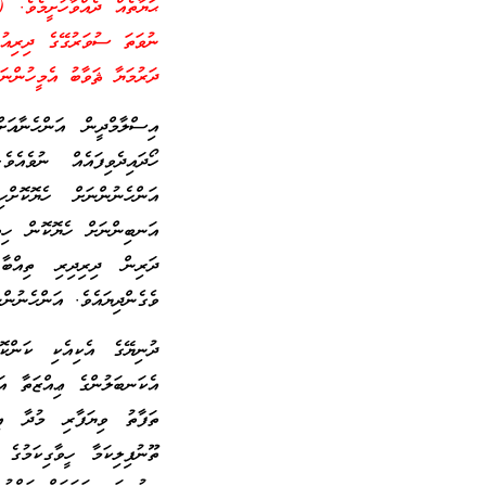
ޙަޔާތެއް ދެއްވާހުށީމެވެ. 
ނުވަތަ ސުވަރުގޭގެ ދިރިއުޅ
ދަރުމަޔާ ޘަވާބު އެމީހުންނަ
އިސްލާމްދީން އަންހެނާއަށ
ހޯދައިދެވިފައެއް ނުވެއެ
އަންހެނުންނަށް ހެޔޮކޮށް
އަނބިންނަށް ހެޔޮކޮން ހިތު
ދަރިން ދިރިދިރި ތިއްބާ 
ވެގެންދިޔައެވެ. އަންހެނުންނ
ދުނިޔޭގެ އެކިއެކި ކަންކޮ
އެކަނބަލުންގެ ޢިއްޒަތާ އަ
ތަފާތު ވިޔަފާރި މުދާ އި
ތޫނުފިލިކަމާ ހީވާގިކަމުގެ