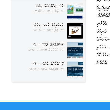
ވެސް ފެތޭ
ފޮތް: ރިޒްޤުދެއްވާ އިލާހު
ދީފައިވާ
21 ޖޫން 2021
18:09
ދާނެއެވެ.
އޯގާތެރި،
ކުޑަކުދިންގެ ވާހަކަ: ލަކުނު
ފުރިހަމަ
25 މާޗް 2021
08:26
ޑުމެންގެ
މޫސާގެފާނުގެ ވާހަކަ – 44
އެޅުމަކީ
22 ނޮވެމްބަރު 2020
00:00
ނޑުމެންގެ
އުޚުތުން
މޫސާގެފާނުގެ ވާހަކަ – 43
20 ނޮވެމްބަރު 2020
00:00