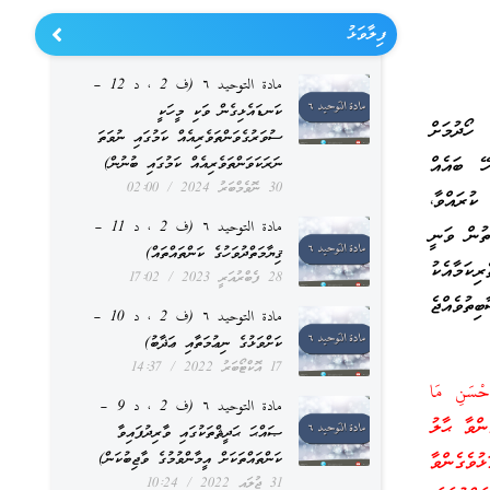
ފިލާވަޅު
مادة التوحيد ٦ (ف 2 ، د 12 –
ކަނޑައެޅިގެން ވަކި މީހަކީ
ހޯދުމަށް
ސުވަރުގެވަންތަވެރިއެއް ކަމުގައި ނުވަތަ
ޭ ބައެއް
ނަރަކަވަންތަވެރިއެއް ކަމުގައި ބުނުން)
30 ނޮވެމްބަރު 2024
02:00
ުރައްވާ،
مادة التوحيد ٦ (ف 2 ، د 11 –
ތުން ވަނީ
ޤިޔާމަތްދުވަހުގެ ކަންތައްތައް)
ިކަމާއެކު
28 ފެބްރުއަރީ 2023
17:02
ތުވެއްޖެ
مادة التوحيد ٦ (ف 2 ، د 10 –
ކަށްވަޅުގެ ނިޢުމަތާއި ޢަޛާބު)
17 އޮކްޓޯބަރު 2022
14:37
أَحْسَنِ مَا
مادة التوحيد ٦ (ف 2 ، د 9 –
ވެގެންވާ ޙާލު
ޞައްޙަ ޙަދީޘްތަކުގައި ވާރިދުފައިވާ
ވެގެންވާ
ކަންތައްތަކަށް އީމާންވުމުގެ ވާޖިބުކަން)
31 ޖުލައި 2022
10:24