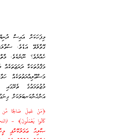
މިފަހަކަށް އައިސް ދުނިޔޭ
ގޮވާލެވޭ އަޑެވެ. ސުވާލަކ
ހެއްޔެވެ؟ ނޫނެކެވެ. މާތް
މަޤާމުތަކަކާ ދަރަޖަތަކެއް 
މަސްޢޫލިއްޔަތުތަކެއް ހަވާ
މުޖުތަމަޢުގެ ތެރޭގައި އ
އަންހެންކަނބަލަކަށް ގިނަގު
﴿مَنْ عَمِلَ صَالِحًا مِّن ذَكَرٍ‌
ޞާލިޙު ޢަމަލުކޮށްފި މީހާ