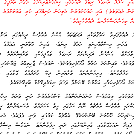
(އެއީ ޙަލާލް ރަނގަޅު ރިޒުޤު ދެއްވުމާއި، ކިޔަމަންތެރިކަމުގެ މަގަށް ތައުފީޤު ދެ
ުން ދެއްވުމެވެ.) އަދި ހަމަކަށަވަރުން އެމީހުން ދުނިޔޭގައި ކުރި ޢަމަލަށްވުރެ 
ށް ތިމަންރަސްކަލާނގެ ދެއްވާހުށީމެވެ.”
ް ދެއްވާފައިވާ ޙައްޤުތަކާއި ދަރަޖަތައް އެހެން އެއްވެސް ދީނެއްގައި އަންހެ
ވެ. އެހެނީ އިސްލާމްދީނަކީ ޙައްޤު ދީނެވެ. އެދީން ގޮވާލަނީ ޙައްޤުގެ މ
ހިތުމަށެވެ. އަންހެން ދަރިންނަށް ރަނގަޅު ތަޢުލީމަކާއި ތަރުބިއްޔަތެއް ދިނ
މަށެވެ. މައިންނަށް އަޅާލާ އޯގާތެރިވުމަށެވެ. ނަމަވެސް ޖާހިލިއްޔަ ޒަމާނުގައި
ވަޅުލެވުނެވެ. ފިރިހެނުންނައް ވާރުތައިން ލިބޭ މުދަލެއްގެ ގޮތުގައި އަ
ަށް އޯގާތެރިކަމާއި އަޅާލުން ބޭނުންވާ ވަގުތު ނިކަމެތިކޮށްލާ ބާކީކޮށްލައެވެ.
ޅުތަކުގައި މިއަދުވެސް އަންހެނުންނާމެދު ކަންކުރެވެމުން ދަނީ ވަރަށް އިހާނެތ
ބުރަކީ އެެއްވެސް އެއްޗެއް ނޫން ކަމުގައި ހީވާ ކަހަލައެވެ. އެކަނބަލުންގެ ރީ
ޝްތިހާރު ކޮއްލަން ބޭނުންކުރެވޭ އެއްޗެއް ކަމުގައި ވަނީ ވެފައެވެ. އެކނަ
 ފައިދާ ނަހަމަގޮތުގައި ގެއިންބޭރުގައި ދަނީ ހިފެމުންނެވެ. ނަމަވެސް އިސްލާމ