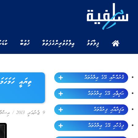
ފިލާވަޅު
ޢިލްމުވެރިންގެ ފަތުވާ
ޚުޠުބާ
ކުޑަކ
ޤުރުއާނާއި އޭގެ ޢިލްމުތައް
ތިޔައީ ހަމަހަމ
ޙަދީޘާއި އޭގެ ޢިލްމުތައް
ޢަޤީދާއާއި ފިރުޤާތައް
9 ޖެނުއަރީ 2013
/
އިސްލާމ
ފިޤުހާއި އޭގެ ޢިލްމުތައް