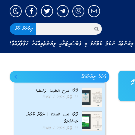
އިތުރަށް ހޯދާ
ލިޔުންތައް ނަކަލު ކުރާނަމަ މި ވެބްސައިޓަށާއި ލިޔުންތެރިއާއަށް ހަވާލާދެއްވާ!
ފަހުގެ ލިޔުންތައް
ި
ފޮތް: شرح العقيدة الواسطية
21 ޖޫން 2026
13:54
ފޮތް: تعليم الصلاة | ނަމާދު ކުރަން
ދަސްކުރަމާ
21 ޖޫން 2026
13:40