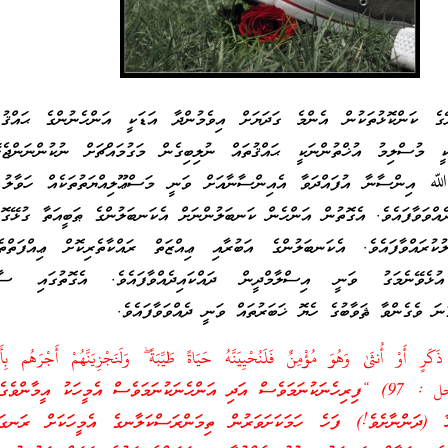
ގެ ކަންކޮޅުތަކުން އެންމެ ގަދަޔަށް އިވެމުންދާ އަޑަކީ އަންހެނުންގެ ޙައްޤު 
ީ މުސްލިމު އުޚްތުންނަކީ ޙައްޤުތައް ނުލިބިގެން މަގުމައްޗަށް ނުކުންނަންޖެހ
ﷲ އިންސާނާ އުފައްދަވާ އެއިންސާނާއަށް ވަނީ މަސްޢޫލިއްޔަތުތަކެއް ހަވާލު ކ
ދެއްވަވާފައެވެ. އެގޮތުން އަންހެން ކަނބަލުންނަށް އެކަނބަލުންގެ ޠަބީއަތާ ގުޅޭގޮ
ލުކުރައްވާފައެވެ. އެކަނބަލުންގެ އަބުރާއި ޢިއްޒަތް ރައްކާތެރިކޮށް ޢިއްފަތްތެރ
ުޅެވޭނެމަގު ވަނީ އިސްލާމްދީން ދައްކައިދެއްވާފައެވެ. އެގޮތުގައި ސާބި
ނަ ވެގެންވާ ޘަވާބުގެ ހެޔޮ ޚަބަރުތައް ވަނީ ދެއްވަވާފައެވެ.
 أَوْ أُنثَىٰ وَهُوَ مُؤْمِنٌ فَلَنُحْيِيَنَّهُ حَيَاةً طَيِّبَةً ۖ وَلَنَجْزِيَنَّهُمْ أَجْرَ‌هُم بِ
كَانُوا يَعْمَلُونَ﴾ – (النحل : 97) “ފިރިހެނަކުނަމަވެސް އަދި އަންހެނަކުނަމަވެސް އެމީހަކު އީމާން
 (ދަންނާށެވެ!) ފަހެ ހަމަކަށަވަރުން ތިމަންރަސްކަލާނގެ އެމީހަކަށް ރަނގަޅު