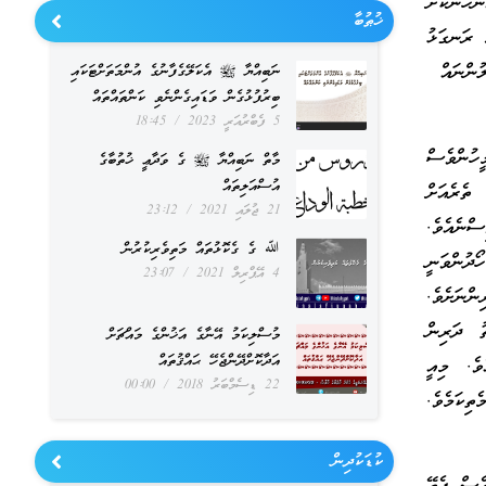
ްހެނަކަށް
ޚުޠުބާ
ީ ރަނގަޅު
ަލުންނައް
ނަބިއްޔާ ﷺ އެކަލޭގެފާނުގެ އުންމަތަށްޓަކައި
ބިރުފުޅުގެން ވަޑައިގެންނެވި ކަންތައްތައް
5 ފެބްރުއަރީ 2023
18:45
ހުންވެސް
މާތް ނަބިއްޔާ ﷺ ގެ ވަދާޢީ ޚުތުބާގެ
އުސްއަލިތައް
ތެރެއަށް
21 ޖުލައި 2021
23:12
ްނެއެވެ.
ﷲ ގެ ގެކޮޅުތައް މަތިވެރިކުރުން
ދުންވަނީ
4 އޭޕްރިލް 2021
23:07
ންނަށެވެ.
ު ދަރިން
މުސްލިކަމު އޭނާގެ އަޚުންގެ މައްޗަށް
އަދާކޮށްދޭންޖެހޭ ޙައްޤުތައް
ެވެ. މިއީ
22 ޑިސެމްބަރު 2018
00:00
ތިކަމެވެ.
ކުޑަކުދިން