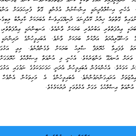
ށް ހޯދައިދީފައިވާ ޙައްޤު ތަކަކީ ކޮންމެ މުޖުތަމަޢަކަށްވެސް ކޮންމެ ޒަމާނަކައް
ެ. އެހެނީ އިސްލާމްދީނަކީ އިންސާނުން އުޅެންވީ ގޮތް ފުރިހަމައަށް އަންގައި
ުގައިވާ ގޮތްތައް ޚިޔާރު ކޮއްފިނަމަ ދުނިޔޭގައިވެސް އެބަޔަކަށް ކާމިޔާބު ލިބިގެން
ަޔަކީ ޢިއްފަތްތެރި އަބުރުވެރި ބަޔަކަށް ވާނެއެވެ. އަނބިންނަކީ ޢިއްފަތްތެރި، 
ްގެ މަސްޢޫލިއްޔަތު އަދާކުރާ ބަޔަކަށް ވާނެވެ. އެބައިމީހުންގެ ދަރިންނަކީ 
އްޔަތު ވެފައިވާ ހެޔޮލަފާ ޞާލިޙު ބަޔަކަށް ވެގެންދާނެވެ. މިއީ އަޅުގަނ
ް ވަރަށް އުނދަގޫ މަންޒަރެކެވެ. އެހެނީ މި އުންމަތް އިޞްލާޙްވެ ހެޔޮމަގަށް 
ޭނެ ކަމަކެވެ. އެހެންކަމުން އެބައިމީހުން އެދަނީ ހަމަހަމަކަމުގެ ނަމުގައި އަޅުގަ
ިއްޒަތަށް އަރައިގަންނަމުންނެވެ. އެބައިމީހުންގެ އެ މަޅިތަކުން އެންމެހާ 
އުންމަތް އިޞްލާޙުގެ މަގަށް އެޅުވުމަކީ ދުރުކަމެކެވެ.