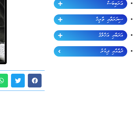
ޢަރަބިބަސް
ސިޔަރަތާއި ތާރީޚް
އަދަބާއި އަޚްލާޤު
ދުޢާއާއި ޛިކުރު