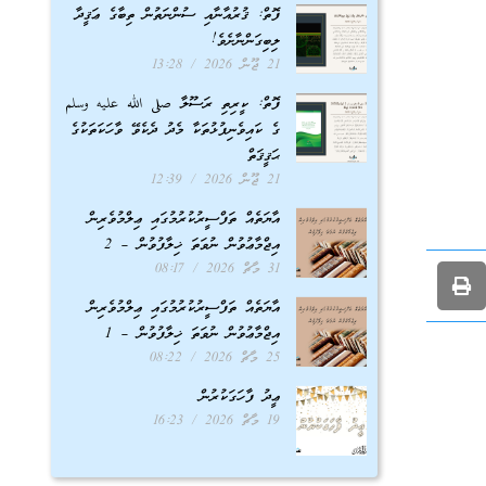
ފޮތް: ޤުރުއާނާއި ސުންނަތުން ތިބާގެ ޢަޤީދާ
ލިބިގަންނާށެވެ!
21 ޖޫން 2026
13:28
ފޮތް: ކީރިތި ރަސޫލާ صلى الله عليه وسلم
ގެ ކައިވެނިފުޅުތަކާ މެދު ދެކެވޭ ވާހަކަތަކުގެ
ޙަޤީޤަތް
21 ޖޫން 2026
12:39
އާޔަތެއް ތަފްސީރުކުރުމުގައި ޢިލްމުވެރިން
އިޖްމާޢުވުން ނުވަތަ ޚިލާފުވުން – 2
31 މާޗް 2026
08:17
އާޔަތެއް ތަފްސީރުކުރުމުގައި ޢިލްމުވެރިން
އިޖްމާޢުވުން ނުވަތަ ޚިލާފުވުން – 1
25 މާޗް 2026
08:22
ޢީދު ފާހަގަކުރުން
19 މާޗް 2026
16:23