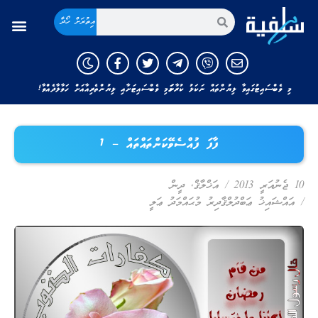
އިތުރަށް ހޯދާ
މި ވެބްސައިޓުގައިވާ ލިޔުންތައް ނަކަލު ކުރާނަމަ މި ވެބްސައިޓަށާއި ލިޔުންތެރިއާއަށް ހަވާލާދެއްވާ!
ފާފަ ފުއްސެވޭކަންތައްތައް – 1
10 ޖެނުއަރީ 2013
/
އަޚްލާޤް
,
ދީން
/
އައްޝައިޚު ޢަބްދުލްޤާދިރު މުޙައްމަދު ޢަލީ