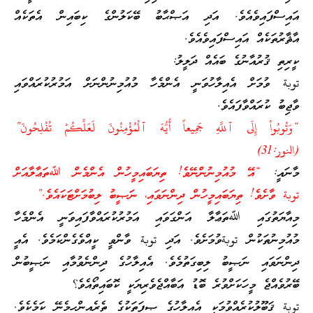
އައިސްފައިވެއެވެ. އަދި އަޞްޙާބު ބޭކަލުންގެ ކިބައިން އެތަކެއް
އާޘާރުތަކެއް އައިސްފައިވެއެވެ.
ކީރިތި ޤުރުއާނުގެ ބައެއް ދަލީލު:
توبة ވުމަށް އެއިލާހުވަނީ އެންމެހާ މުއުމިނުންނަށް އަމުރުކުރައްވައި
ވާޖިބު ކުރައްވާފައެވެ.
“
وَتُوبُواْ إِلَى ٱللَّهِ جَمِيعاً أَيُّهَ ٱلْمُؤْمِنُونَ لَعَلَّكُمْ تُفْلِحُونَ”
(النور:31)
މާނައީ:
“އޭ މުއުމިނުންނޭވެ! ތިޔަބައިމީހުން އެންމެން ﷲތަޢާލާއަށް
توبة ވާށެވެ! ތިޔަބައިމީހުން ދިންނަވައި، ނަޞީބު ލިބުމަށްޓަކައެ
ވެ.”
މިއާޔަތުގައި ﷲތަޢާލާ އަންގަވައި އަމުރުކުރައްވާފައިވަނީ އެންމެހާ
މުއުމިނުތަކުން توبةވުމަށެވެ. އަދި توبة ވާންވީ ކީއްވެގެންކަމެވެ. އެއީ
ދިންނަވައި ނަޞީބު ލިބިގަތުމެވެ. އެއިލާހުގެ ދިންނެވުމާއި ނަޞީބުން
ބޭރުވެއްޖެ މީހަކަށްވުރެ ބޮޑު އަބާއްޖެވެރިޔަކީ ކޮބައިތޯއެވެ؟
توبة ޤަބޫލުކުރެއްވުމަކީ އެއިލާހުގެ ޞިފަތަކުގެ ތެރެއިންހިމެނޭ ކަމެކެވެ.