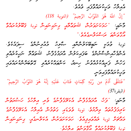
އެއިލާހު ވަޙީކުރައްވާފައި ވެއެވެ.
“
إِنَّ اللَّهَ هُوَ التَّوَّابُ الرَّحِيمُ” (التوبة
118)
މާނައީ:
“ހަމަކަށަވަރުން، ﷲތަޢާލާއީ ގިނަގިނައިން توبة ޤަބޫލުކުރައްވާ
އޯގާވަންތަ ރަސްކަލާނގެއެވެ
.
“
توبة ވުމަކީ ނަބީބޭކަލުންނާއި ޞާލިހު މުއުމިނުންގެ ސިފައެކެވެ.
އެންމެހާއިންސާނުންގެ ބަފައިކަލުން އާދަމުގެފާނު، ﷲތަޢާލާ ނަހީކުރެއްވި
ގަހުން ފަރީއްކުޅުއްވުނު ހިނދު، ކަންތައްކުރެއްވި ގޮތްބަޔާންކުރައްވައި
ވަޙީކުރައްވާފައިވަނީ
“فَتَلَقَّى آدَمُ مِن رَّبِّهِ كَلِمَاتٍ فَتَابَ عَلَيْهِ إِنَّهُ هُوَ التَّوَّابُ الرَّحِيمُ”
(
البقرة37
)
މާނައީ:
“ފަހެ، އާދަމްގެފާނު، އެކަލޭގެފާނުގެ ވެރި އިލާހުގެ ހަޟުރަތުން
ކަލިމަފުޅުތައް ވިދާޅުވެ، توبة ވެވަޑައި ގަތުމުން އެއިލާހު އެކަލޭގެފާނުގެ
މައްޗަށް توبة ލައްވައިފިއެވެ. ހަމަކަށަވަރުން، އެކަލާނގެއީ، ގިނަގިނައިން
توبة ޤަބޫލުކުރައްވާ އޯޤާވަންތަ އިލާހެވެ.