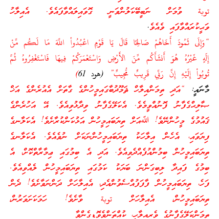
توبة ވުމަށް ނަބީބޭކަލުންވަނީ ގޮވައިލައްވާފައެވެ. އެއިލާހު
ވަޙީކުރައްވާފައި ވެއެވެ
.
“وَ
إِلَى ثَمُودَ أَخَاهُمْ صَالِحًا قَالَ يَا قَوْمِ اعْبُدُواْ اللَّهَ مَا لَكُم مِّنْ
إِلَهٍ غَيْرُهُ هُوَ أَنشَأَكُم مِّنَ الأَرْضِ وَاسْتَعْمَرَكُمْ فِيهَا فَاسْتَغْفِرُوهُ ثُمَّ
تُوبُواْ إِلَيْهِ
إِنَّ رَبِّي قَرِيبٌ مُّجِيبٌ”
(هود 61
)
މާނައީ:
“އަދި ތިމަންއިލާހް ޘަމޫދުބާގައިމީހުންގެ ގާތަށް އެއުރެންގެ އަޚް
ޞާލިޙްގެފާނު ފޮނުއްވީމެވެ. އެކަލޭގެފާނު ވިދާޅުވިއެވެ. އޭ އަހުރެންގެ
ޤައުމުގެ މީހުންނޭވެ! ﷲއަށް ތިޔަބައިމީހުން އަޅުކަންކުރާށެވެ! އެކަލާނގެ
ފިޔަވައި، އެހެން އިލާހަކު ތިޔަބައިމީހުންނަކަށް ނުވެއެވެ. އެކަލާނގެ
ތިޔަބައިމީހުން ބިމުންއުފެއްދެވިއެވެ. އަދި އެ ބިމުގައި ޢިމާރާތްކޮށް، އެ
ބިމުގެ ފައިދާ ލިބިގަންނަ ބަޔަކު ކަމުގައި ތިޔަބައިމީހުން ލެއްވިއެވެ.
ފަހެ، ތިޔަބައިމީހުން ފާފަފުއްސެވުންއެދި، އެއިލާހަށް ދަންނަވާށެވެ! ދެން
ތިޔަބައިމީހުން، އެއިލާހަށް توبة ވާށެވެ! ހަމަކަށަވަރުން،
ތިމަންކަލޭގެފާނުގެ ވެރިއިލާހީ، ކުއްތަންވެވޮޑިގެންވާ