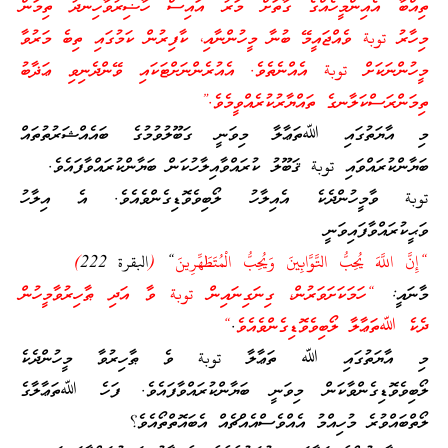
ތިއްބާ އެއިންމީހެއްގެ ގާތަށް މަރު އައިސް ހާޟިރުވާހިނދު ތިމަން
މިހާރު توبة ވެއްޖައީމޭ ބުނާ މީހުންނާއި، ކާފިރުން ކަމުގައި ތިބެ މަރުވާ
މީހުންނަކަށް توبة އެއްނެތެވެ. އެއުރެންނަށްޓަކައި ވޭންދެނިވި ޢަޛާބު
ތިމަންރަސްކަލާނގެ ތައްޔާރުކުރެއްވީމެވެ.”
މި އާޔަތުގައި ﷲތަޢާލާ މިވަނީ ގަބޫލުވުމުގެ ބައެއްޝަރުތުތައް
ބަޔާންކުރައްވައި توبة ޤަބޫލު ކުރައްވާއިލާހުކަން ބަޔާންކުރައްވާފައެވެ.
توبة ވާމީހުންދެކެ އެއިލާހު ލޯބިވެވޮޑިގެންވެއެވެ. އެ އިލާހު
ވަޙީކުރައްވާފައިވަނީ
“إِنَّ اللَّهَ يُحِبُّ التَّوَّابِينَ وَيُحِبُّ الْمُتَطَهِّرِينَ
“
(
البقرة 222
)
މާނައީ:
“ހަމަކަށަވަރުން، ގިނަގިނައިން توبة ވާ އަދި ޠާހިރުވާމީހުން
ދެކެ ﷲތަޢާލާ ލޯބިވެވޮޑިގެންވެއެވެ
.
“
މި އާޔަތުގައި ﷲ ތަޢާލާ توبة ވެ ޠާހިރުވާ މީހުންދެކެ
ލޯބިވެވޮޑިގެންވާކަން މިވަނީ ބަޔާންކުރައްވާފައެވެ. ފަހެ ﷲތަޢާލާގެ
ލޯތްބައްވުރެ މުހިއްމު އެއްވެސްއެއްޗެއް އެބައޮތްތޯއެވެ؟