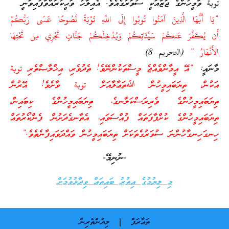
توبة ވާމީހުންގެ ޖަޒާއަކީ ސުވަރުގެއެވެ. އެއިލާހު ވަޙީކުރައްވާފައިވަނީ
“يَا أَيُّهَا الَّذِينَ آمَنُوا تُوبُوا إِلَى اللَّهِ تَوْبَةً نَّصُوحًا عَسَى رَبُّكُمْ
أَن يُكَفِّرَ عَنكُمْ سَيِّئَاتِكُمْ وَيُدْخِلَكُمْ جَنَّاتٍ تَجْرِي مِن تَحْتِهَا
الأَنْهَارُ
“
(التحريم 8)
މާނައީ:
“އޭ އީމާންވެއްޖެ މީސްތަކުންނޭވެ! ތެދުވެރި، އިޚްލާޞްތެރި توبة
އަކުން، ތިޔަބައިމީހުން ﷲތަޢާލާއަށް توبة ވާށެވެ! އޭރުން
ތިޔަބައިމީހުންގެ ވެރިރަސްކަލާނގެ، ތިޔަބައިމީހުންގެ ކިބައިން،
ތިޔަބައިމީހުންގެ ކުށްފާފަތައް ފުއްސަވައި، އެތާނގެދަށުން ފެންކޯރުތައް
ހިނގަހިނގާހުންނަ ސުވަރުގެތަކަށް ތިޔަބައިމީހުން ވައްދަވައިފާނެތެވެ.”
-ނުނިމޭ-
މި ލިޔުމުގެ އިތުރު ބައިތައް ވިދާޅުވުމަށް
ތަޢާރަފް
ލިޔުންތެރިން