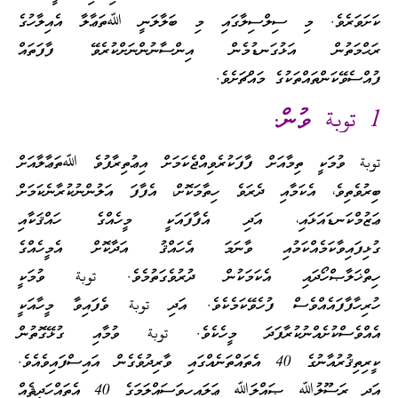
ކަށަވަރެވެ. މި ސިލްސިލާގައި މި ބަލާލަނީ ﷲތަޢާލާ އެއިލާހުގެ
ރަޙްމަތުން އަޅުގަނޑުމެން އިންސާނުންނަށްކުރެވޭ ފާފަތައް
ފުއްސެވޭކަންތައްތަކުގެ މައްޗަށެވެ.
1 توبة ވުން.
توبة ވުމަކީ ތިމާއަށް ފާފަކުރެވިއްޖެކަމަށް އިޢުތިރާފުވެ ﷲތަޢާލާއަށް
ބިރުވެތިވެ، އެކަމާއި ދެރަވެ ހިތާމަކޮށް، އެފާފަ އަލުންނުކުރާނެކަމަށް
ޢަޒުމްކަނޑައަޅައި، އަދި އެފާފައަކީ މީހެއްގެ ހައްޤަކާއި
ގުޅިފައިވާކަމެއްކަމުއި ވާނަމަ އެހައްޤު އަދާކޮށް އެމީހެއްގެ
ހިތްޚަލާޞްހޯދައި އެކަމަކުން ދުރުވެގަތުމެވެ. توبة ވުމަކީ
ހުރިހާފާފައެއްވެސް ފުހެވޭކަމެކެވެ. އަދި توبة ވެފައިވާ މީހާއަކީ
އެއްވެސްކުށެއްނުކުރާފަދަ މީހެކެވެ. توبة ވުމާއި ގުޅޭގޮތުން
ކީރިތިޤުރުއާނުގެ 40 އެތައްތަނެއްގައި ވާރިދުވެގެން އައިސްފައިވެއެވެ.
އަދި ރަސޫލުﷲ ޞައްލަﷲ ޢަލައިހިވަސައްލަމަގެ 40 އެތައްހަދީޘެއް