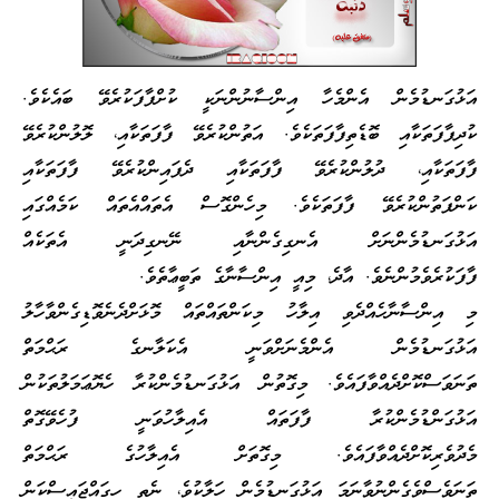
އަޅުގަނޑުމެން އެންމެހާ އިންސާނުންނަކީ ކުށްފާފަކުރެވޭ ބައެކެވެ.
ކުދިފާފަތަކާއި ބޮޑެތިފާފަތަކެވެ. އަތުންކުރެވޭ ފާފަތަކާއި، ލޮލުންކުރެވޭ
ފާފަތަކާއި، ދުލުންކުރެވޭ ފާފަތަކާއި ދެފައިންކުރެވޭ ފާފަތަކާއި
ކަންފަތުންކުރެވޭ ފާފަތަކެވެ. މިހެންގޮސް އެތައްއެތައް ކަމެއްގައި
އަޅުގަނޑުމެންނަށް އެނގިގެންނާއި ނޭނގިދަނީ އެތަކެއް
ފާފަކުރެވެމުންނެވެ. އާދެ، މިއީ އިންސާނާގެ ތަބީޢާތެވެ.
މި އިންސާނާހެއްދެވި އިލާހު މިކަންތައްތައް މޮޅަށްދެނެވޮޑިގެންވާހާލު
އަޅުގަނޑުމެން އެންމެނަށްވަނީ އެކަލާނގެ ރަޙްމަތް
ތަނަވަސްކޮށްދެއްވާފައެވެ. މިގޮތުން އަޅުގަނޑުމެންކުރާ ހެޔޮޢަމަލުތަކުން
އަޅުގަންޑުމެންކުރާ ފާފަތައް އެއިލާހުވަނީ ފުހެވޭގޮތް
މެދުވެރިކޮށްދެއްވާފައެވެ. މިގޮތަށް އެއިލާހުގެ ރަޙްމަތް
ތަނަވެސްވެގެންނުވާނަމަ އަޅުގަނޑުމެން ހަލާކުވެ، ނެތި ހިގައްޖައީސްކަން