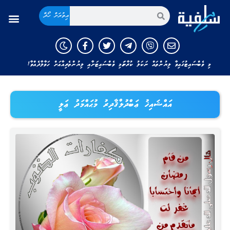
އިތުރަށް ހޯދާ
މި ވެބްސައިޓުގައިވާ ލިޔުންތައް ނަކަލު ކުރާނަމަ މި ވެބްސައިޓަށާއި ލިޔުންތެރިއާއަށް ހަވާލާދެއްވާ!
އައްޝައިޚު ޢަބްދުލްޤާދިރު މުޙައްމަދު ޢަލީ