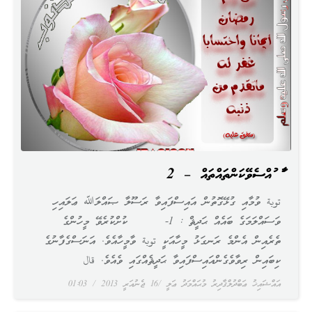
ފާފަ ފުއްސެވޭކަންތައްތައް – 2
توبة ވުމާއި ގުޅޭގޮތުން އައިސްފައިވާ ރަސޫލާ ޞައްލަﷲ ޢަލައިހި
ވަސައްލަމަގެ ބައެއް ޙަދީޘް : 1- ކުށްކުރެވޭ މީހުންގެ
ތެރެއިން އެންމެ ރަނގަޅު މީހާއަކީ توبة ވާމީހާއެވެ. އަނަސްގެފާނުގެ
ކިބައިން ރިވާވެގެންއައިސްފައިވާ ޙަދީޘެއްގައި ވެއެވެ. قال
އައްޝައިޚު ޢަބްދުލްޤާދިރު މުޙައްމަދު ޢަލީ
16 ޖެނުއަރީ 2013
01:03