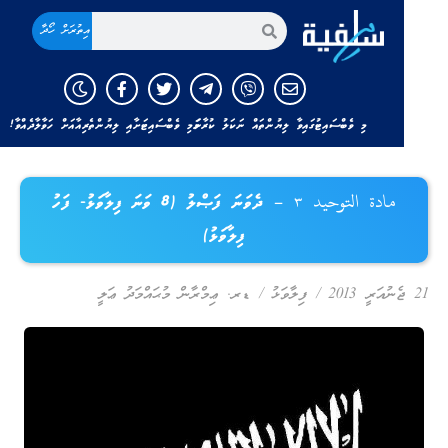
އިތުރަށް ހޯދާ
މި ވެބްސައިޓުގައިވާ ލިޔުންތައް ނަކަލު ކުރާނަމަ މި ވެބްސައިޓަށާއި ލިޔުންތެރިއާއަށް ހަވާލާދެއްވާ!
مادة التوحيد ٣ – ދެވަނަ ފަޞްލު (8 ވަނަ ފިލާވަޅު- ފަހު
ފިލާވަޅު)
ޖެނުއަރީ 2013
/
ފިލާވަޅު
/
ޑރ. ޢިމްރާން މުޙައްމަދު ޢަލީ