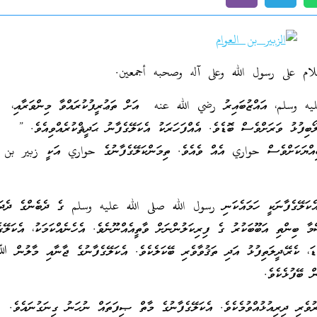
لام على رسول الله وعلى آله وصحبه أجمعين.
 وسلم، އައްޒުބައިރު رضي الله عنه އަށް ތަޢުރީފުކުރައްވާ މިންވަރާއި،
ލޯބިފުޅު ވަރަށްވެސް ބޮޑެވެ. އެއްފަހަރަކު އެކަލޭގެފާނު ޙަދީޘްކުރެއްވިއެވެ. ”
ބިއްޔަކަށްވެސް حواري އެއް ވެއެވެ. ތިމަންކަލޭގެފާނުގެ حواري އަކީ زبير بن 
އެކަލޭގެފާނަކީ ހަމައެކަނި رسول الله صلى الله عليه وسلم ގެ ދެބެންގެ ދެދަ
މާ ބިންތި އަބޫބަކުރު ގެ ފިރިކަލުންނަށް ވާތީއެއްނޫނެވެ. އެހެނެއްކަމަކު، އެކަލޭގެ
ކުޑަ، ކެރޭ،ދީލަތިފުޅު އަދި ތަޤުވާވެރި ބޭކަލެކެވެ. އެކަލޭގެފާނުގެ ޖާނާއި މާލުން 
ް ބޭފުޅެކެވެ.
ރުވެރި ދިރިއުޅުއްވުމެކެވެ. އެކަލޭގެފާނުގެ މާތް ޞިފަތައް ނުހަނު ގިނަގުނައެވެ.