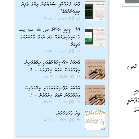
ފޮތް: ޤުރުއާނާއި ސުންނަތުން ތިބާގެ ޢަޤީދާ
ލިބިގަންނާށެވެ!
21 ޖޫން 2026
13:28
ފޮތް: ކީރިތި ރަސޫލާ صلى الله عليه وسلم
ގެ ކައިވެނިފުޅުތަކާ މެދު ދެކެވޭ ވާހަކަތަކުގެ
ޙަޤީޤަތް
21 ޖޫން 2026
12:39
އާޔަތެއް ތަފްސީރުކުރުމުގައި ޢިލްމުވެރިން
العوام
އިޖްމާޢުވުން ނުވަތަ ޚިލާފުވުން – 2
31 މާޗް 2026
08:17
އާޔަތެއް ތަފްސީރުކުރުމުގައި ޢިލްމުވެރިން
ރި
އިޖްމާޢުވުން ނުވަތަ ޚިލާފުވުން – 1
ފާނަކީ
25 މާޗް 2026
08:22
ﷲގެ
ޢީދު ފާހަގަކުރުން
19 މާޗް 2026
16:23