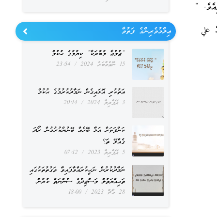
އެވެ. “
ް علي
ޢިލްމުވެރިންގެ ފަތުވާ
“ޖުމުޢާ މުބާރަކާ” ކިޔުމުގެ ޙުކުމް
15 ނޮވެމްބަރު 2024
23:54
އަތުކުރި އޮޅައިގެން ނަމާދުކުރުމުގެ ޙުކުމް
3 އޭޕްރިލް 2024
20:14
ކަންފަތަށް އަޅާ ބޭހެއް ބޭނުންކުރުމުން ރޯދަ
ގެއްލޭ ތަ؟
5 އޭޕްރިލް 2023
07:12
ނަމާދުކުރުން ނަހީކުރައްވާފައިވާ ވަގުތުތަކުގައި
ތަޙިއްޔަތުލް މަސްޖިދުގެ ސުންނަތް ކުރުން
28 މާޗް 2023
18:00