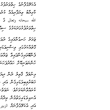
އެކަލޭގެފާނުގެ ހިތްވަރުފުޅު
ކާމިޔާބު ވިޔަފާރިއެއް ކުރެ
الله سبحانه وتعالى ގެ މަގ
ހިތްވަރުފުޅުގަދަކަމުގެ ސިއް
ޖަމަލު ހަނގުރާމައިގެ ދުވަ
ގޮތެއްކަމުގައި ވިސްނިވަޑައ
ފެންބޮވައިގެންފައިވާ ޖަމާޢ
ހުންނަވަނިކޮށް ހައްދުފަހަނ
މިނުލަފާ ޤާތިލު ދެން ދިޔަ
ޚަބަރުލިބިވަޑައިގެން އަދި 
ކުރައްވާނެކަމަށެވެ. ނަމަ
އެނގިވަޑައިގަތުމުން ވިދާޅ
އަދި އެކަލޭގެފާނަށް الزبي