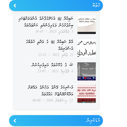
ޚުޠުބާ
ނަބިއްޔާ ﷺ އެކަލޭގެފާނުގެ އުންމަތަށްޓަކައި
ބިރުފުޅުގެން ވަޑައިގެންނެވި ކަންތައްތައް
5 ފެބްރުއަރީ 2023
18:45
މާތް ނަބިއްޔާ ﷺ ގެ ވަދާޢީ ޚުތުބާގެ
އުސްއަލިތައް
21 ޖުލައި 2021
23:12
ﷲ ގެ ގެކޮޅުތައް މަތިވެރިކުރުން
4 އޭޕްރިލް 2021
23:07
މުސްލިކަމު އޭނާގެ އަޚުންގެ މައްޗަށް
އަދާކޮށްދޭންޖެހޭ ޙައްޤުތައް
22 ޑިސެމްބަރު 2018
00:00
ކުޑަކުދިން