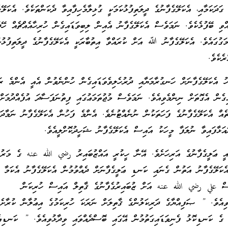
 ގަދަކަމާއި، އެކަލޭގެފާނުގެ ދީލަތިފުޅުކަމަކީ ގުޅިލާމެހިފާއިވާ ދެކަންތަކެވެ. އެކަލޭގ
އްވި ބޭފުޅެކެވެ. ނަމަވެސް އެކަލޭގެފާނު އެއިން ލިބިވަޑައިގެން ހުރިހާއެއްޗެއް ހޭދަ
ުގައެވެ. އެކަލޭގެފާނު ﷲ އަށް ކުރައްވާ އިތުބާރަކީ އެކަލޭގެފާނުގެ ދީލަތިފުޅުކަ
ރެކެވެ.
ހު އެކަލޭގެފާނަށް ހަނގުރާމަޔާއި ދުރުހެލިވެވަޑައިގެން ހުންނެވުން އެއީ އެންމެ ރ
ިގެން އެގޮތަށް ނިންމެވިއެވެ. ނަމަވެސް މުޖުތަމަޢުގައި ފިތުނަފަސާދަ އުފެއްދުމަށް
ަތެއް އެކަލޭގެފާނުގެ ފަހަތަކުން ނުނެއްޓުނެވެ. އެންމެ ފަހުން އެކަލޭގެފާނު ނަމާދަށ
ައަޅާފައިވާ ނުލަފާ މީހަކު އައިސް އެކަލޭގެފާނު ޝަހީދުކޮށްލީއެވެ.
އީ ޢަލީގެފާނުގެ އަރިހަށެވެ. އޭނާ ހީކުރީ އައްޒުބައިރު رضي الله عنه ގެ މަރުގ
އެކަލޭގެފާނު އަތުން ގެނައި ކަނޑި ޢަލީގެފާނަށް ދެއްވުމުން އެކަލޭގެފާނު އެކަމާ އ
ވެސް علي رضي الله عنه އަށް ޒުބައިރުގެފާނުގެ ޤާތިލް އައިސް ހުރިކަން
ުވިއެވެ. ” ޞަފިއްޔާގެ ދަރިކަލުންގެ ޤާތިލަށް ނަރަކަ ހުރިކަމުގެ އިޢުލާން ކުރާށެ
ر ގެ ކަނޑިކޮޅު ފެނިވަޑައިގަތުމުން އޭގައި ބޮސްދެއްވައި ވިދާޅުވިއެވެ. ” ކަނޑިއެ