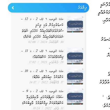
ެފާނަކީ
ފިލާވަޅު
ކުރެއްވީ
مادة التوحيد ٦ (ف 2 ، د 12 –
މާއި،
ކަނޑައެޅިގެން ވަކި މީހަކީ
ސުވަރުގެވަންތަވެރިއެއް ކަމުގައި ނުވަތަ
ނަރަކަވަންތަވެރިއެއް ކަމުގައި ބުނުން)
ަނގަޅު
30 ނޮވެމްބަރު 2024
02:00
مادة التوحيد ٦ (ف 2 ، د 11 –
ް
ޤިޔާމަތްދުވަހުގެ ކަންތައްތައް)
28 ފެބްރުއަރީ 2023
17:02
مادة التوحيد ٦ (ف 2 ، د 10 –
ެ
ކަށްވަޅުގެ ނިޢުމަތާއި ޢަޛާބު)
ުފާފުޅު
17 އޮކްޓޯބަރު 2022
14:37
مادة التوحيد ٦ (ف 2 ، د 9 –
ޞައްޙަ ޙަދީޘްތަކުގައި ވާރިދުފައިވާ
ވެ. ”
ކަންތައްތަކަށް އީމާންވުމުގެ ވާޖިބުކަން)
ކެވެ.
31 ޖުލައި 2022
10:24