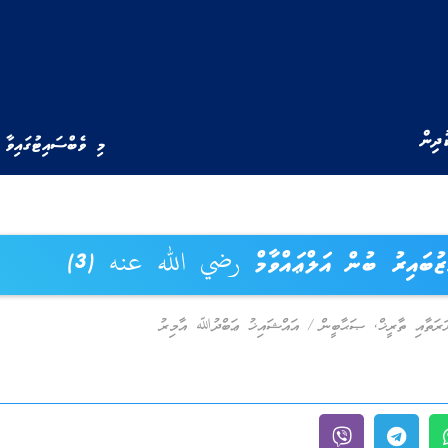
ުދިން
މި ވެބްސައިޓުގައިވާ 
ްޒުބައިރު ބުން އަލްޢައްވާމް رضي الله عنه (3)
ރަތާއި ތާރީޚް
,
ޞަޙާބީން
/
އައްޝައިޚު ޢަބްދުﷲ އާމިރު