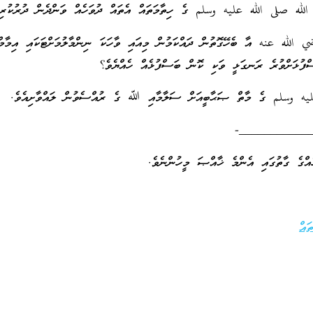
لله صلى الله عليه وسلم ގެ ހިތާމަތައް އެތައް ދުވަހެއް ވަންދެން ދުރުކުރި
ضي الله عنه އާ ބެހޭގޮތުން ދައްކަމުން މިއައި ވާހަކަ ނިންމާލުމަށްޓަކައި އިމާމ
ުޅަށްވުރެ ރަނގަޅީ ވަކި ކޮން ބަސްފުޅެއް ހެއްޔެވެ؟
ه وسلم ގެ މާތް ޞަޙާބީއަށް ސަލާމާއި ﷲ ގެ ރުއްސެވުން ލައްވާށިއެވެ.
____________
ައް