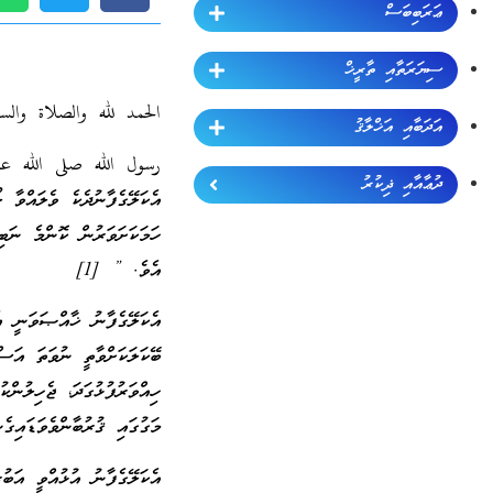
ޢަރަބިބަސް
ސިޔަރަތާއި ތާރީޚް
الحمد لله والصلاة والس
އަދަބާއި އަޚްލާޤު
رسول الله صلى الله عليه
ދުޢާއާއި ޛިކުރު
އެކަލޭގެފާނުދެކެ ވެލައްވާ 
ހަމަކަށަވަރުން ކޮންމެ ނަ
އެވެ. ” [1]
އެކަލޭގެފާނު ޚާއްޞަވަނީ 
ބޭކަލަކަށްވާތީ ނުވަތަ އަސް
ހިއްވަރުފުޅުގަދަ، ޖެހިލުން
މަގުގައި ޤުރުބާންވެވަޑައިގެނ
އެކަލޭގެފާނު އުޅުއްވީ އަބު