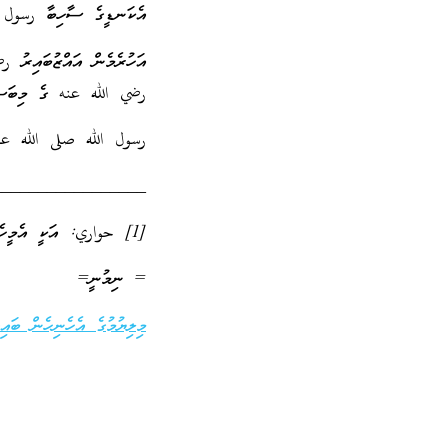
އެކަނޑީގެ ސާހިބާ رسول ا
އަހުރެމެން އައްޒުބައިރު ر
رضي الله عنه ގެ މިބަސްފ
رسول الله صلى الله علي
________________-
[1] حواري: އަކީ އެމީހެއްގެ ގާތުގައި އެންމެ ޚާއްޞަ މީހުންނެވެ.
= ނިމުނީ=
މިލިޔުމުގެ އެހެނިހެން ބައިތ