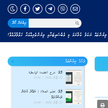
އިތުރަށް ހޯދާ
ލިޔުންތައް ނަކަލު ކުރާނަމަ މި ވެބްސައިޓަށާއި ލިޔުންތެރިއާއަށް ހަވާލާދެއްވާ!
ފަހުގެ ލިޔުންތައް
ފޮތް: شرح العقيدة الواسطية
21 ޖޫން 2026
13:54
ފޮތް: تعليم الصلاة | ނަމާދު ކުރަން
ދަސްކުރަމާ
21 ޖޫން 2026
13:40