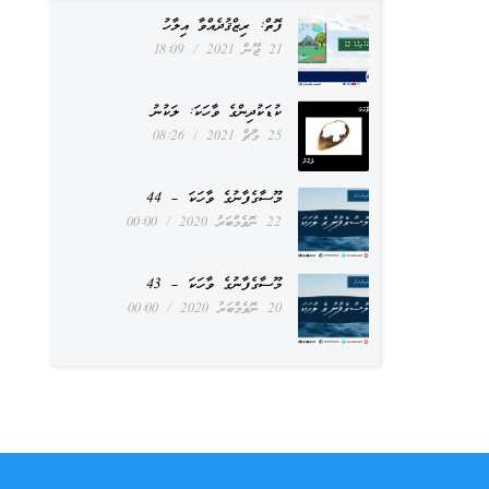
ފޮތް: ރިޒްޤުދެއްވާ އިލާހު
21 ޖޫން 2021
18:09
ކުޑަކުދިންގެ ވާހަކަ: ލަކުނު
25 މާޗް 2021
08:26
މޫސާގެފާނުގެ ވާހަކަ – 44
22 ނޮވެމްބަރު 2020
00:00
މޫސާގެފާނުގެ ވާހަކަ – 43
20 ނޮވެމްބަރު 2020
00:00