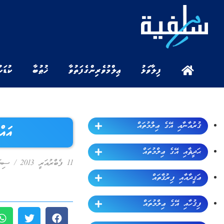
ފިލާވަޅު
ޢިލްމުވެރިންގެ ފަތުވާ
ޚުޠުބާ
ކުޑަކ
ޤުރުއާނާއި އޭގެ ޢިލްމުތައް
އައ
ޙަދީޘާއި އޭގެ ޢިލްމުތައް
11 ފެބްރުއަރީ 2013
/
ސިޔަ
ޢަޤީދާއާއި ފިރުޤާތައް
ފިޤުހާއި އޭގެ ޢިލްމުތައް