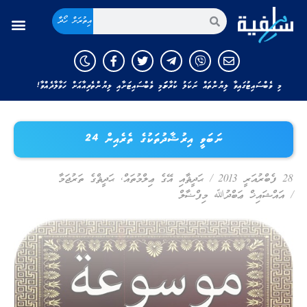
އިތުރަށް ހޯދާ
މި ވެބްސައިޓުގައިވާ ލިޔުންތައް ނަކަލު ކުރާނަމަ މި ވެބްސައިޓަށާއި ލިޔުންތެރިއާއަށް ހަވާލާދެއްވާ!
ނަބަވީ އިރުޝާދުތަކުގެ ތެރެއިން 24
28 ފެބްރުއަރީ 2013
/
ޙަދީޘާއި އޭގެ ޢިލްމުތައް
,
ޙަދީޘްގެ ތަރުޖަމާ
/
އައްޝައިޚް ޢަބްދުﷲ މިފްޟާލް