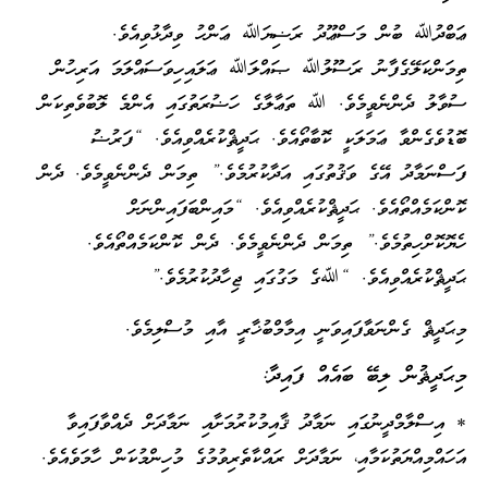
ޢަބްދުﷲ ބުން މަސްޢޫދު ރަޟިޔަﷲ ޢަންހު ވިދާޅުވިއެވެ.
ތިމަންކަލޭގެފާނު ރަސޫލުﷲ ޞައްލަﷲ ޢަލައިހިވަސައްލަމަ އަރިހުން
ސުވާލު ދެންނެވީމެވެ. ﷲ ތަޢާލާގެ ހަޟުރަތުގައި އެންމެ ލޮބުވެތިކަން
ބޮޑުވެގެންވާ ޢަމަލަކީ ކޮބާތޯއެވެ. ޙަދީޘްކުރެއްވިއެވެ. “ފަރުޟު
ފަސްނަމާދު އޭގެ ވަޤުތުގައި އަދާކުރުމެވެ.” ތިމަން ދެންނެވީމެވެ. ދެން
ކޮންކަމެއްތޯއެވެ. ޙަދީޘްކުރެއްވިއެވެ. “މައިންބަފައިންނަށް
ހެޔޮކޮށްހިތުމެވެ.” ތިމަން ދެންނެވީމެވެ. ދެން ކޮންކަމެއްތޯއެވެ.
ޙަދީޘްކުރެއްވިއެވެ. “ﷲގެ މަގުގައި ޖިހާދުކުރުމެވެ.”
މިޙަދީޘް ގެންނަވާފައިވަނީ އިމާމްބުޚާރީ އާއި މުސްލިމެވެ.
މިޙަދީޘުން ލިބޭ ބައެއް ފައިދާ:
* އިސްލާމްދީނުގައި ނަމާދު ޤާއިމުކުރުމަށާއި ނަމާދަށް ދެއްވާފައިވާ
އަހައްމިއްޔަތުކަމާއި، ނަމާދަށް ރައްކާތެރިވުމުގެ މުހިންމުކަން ހާމަވެއެވެ.