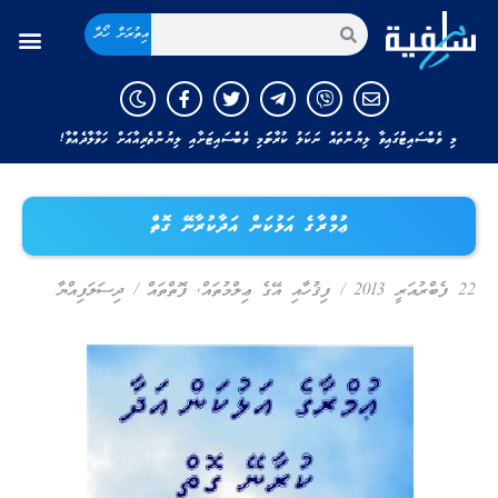
އިތުރަށް ހޯދާ
މި ވެބްސައިޓުގައިވާ ލިޔުންތައް ނަކަލު ކުރާނަމަ މި ވެބްސައިޓަށާއި ލިޔުންތެރިއާއަށް ހަވާލާދެއްވާ!
ޢުމްރާގެ އަޅުކަން އަދާކުރާނޭ ގޮތް
22 ފެބްރުއަރީ 2013
/
ފިޤުހާއި އޭގެ ޢިލްމުތައް
,
ފޮތްތައް
/
ދިސަލަފިއްޔާ