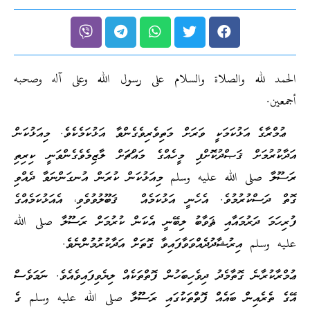
الحمد لله والصلاة والسلام على رسول الله وعلى آله وصحبه
أجمعين.
ޢުމްރާގެ އަޅުކަމަކީ ވަރަށް މަތިވެރިވެގެންވާ އަޅުކަމެކެވެ. މިއަޅުކަން
އަދާކުރުމަށް ޤަޞްދުކޮށްފި މީހެއްގެ މައްޗަށް ލާޒިމެވެގެންވަނީ ކިރިތި
ރަސޫލާ صلى الله عليه وسلم މިއަޅުކަން ކުރަން އުނގަންނަވާ ދެއްވި
ގޮތް ދަސްކުރުމުވެ. އެހެނީ އަޅުކަމެއް ޤަބޫލުވުވެވި، އެއަޅުކަމެއްގެ
ފުރިހަމަ ދަރުމައާއި ޘަވާބު ލިބޭނީ އެކަން ކުރުމަށް ރަސޫލާ صلى الله
عليه وسلم އިރުޝާދުދެއްވަވާފައިވާ ގޮތަށް އަދާކުރުމުންނެވެ.
ޢުމްރާކުރާނެ ގޮތާމެދު ދިވެހިބަހުން ފޮތްތަކެއް ލިޔެވިފައިވެއެވެ. ނަމަވެސް
އޭގެ ތެރެއިން ބައެއް ފޮތްތަކުގައި ރަސޫލާ صلى الله عليه وسلم ގެ