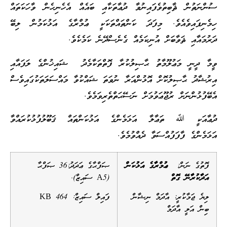
ސުންނަތުން ޘާބިތުވެފައިނުވާ ދުޢާތަކާއި ބައެއް އެހެނިހެން ވާހަކަތައް
ހިމެނިފައިވެއެވެ. މިފަދަ ކަންތައްތަކަކީ ޢުމްރާގެ އަޅުކަމުން ލިބޭ
ދަރުމައާއި ޘަވާބަށް އުނިކަމެއް ގެނެސްދޭނެ ކަމެކެވެ.
ވީމާ ދީނީ މަޢުލޫމާތު ޙާޞިލުކުރާ ފޮތްތަކާމެދު ޝައިޚުންގެ ލަފައާއި
އިރުޝާދު ޙާޞިލުކޮށް އޮޅުންއަރާ ނުވަތަ ޝައްކުވާ މައްސަލަތަކުގައިވެސް
އެބޭފުޅުންނަށް ރުޖޫޢަވުމަށް ނަސޭޙަތްތެރިވަމެވެ.
ދުޢާއަކީ ﷲ ތަޢާލާ އަޅަމެންގެ އަޅުކަންތައް ޤަބޫލުފުޅުކުރައްވާ
އަޅަމެންގެ ފާފަފުއްސަވާ ދެއްވުމެވެ.
ފޮތުގެ ނަން:
ޢުމްރާގެ އަޅުކަން
ޞަފްޙާގެ ޢަދަދު:36 ޞަފްޙާ
އަދާކުރާނޭ ގޮތް
(A5 ސައިޒް).
ލިޔެ ޖަމާކުރީ: އާދަމް ނިޝާން
ފައިލް ސައިޒް: 464 KB
ބިން އަލީ އާދަމް