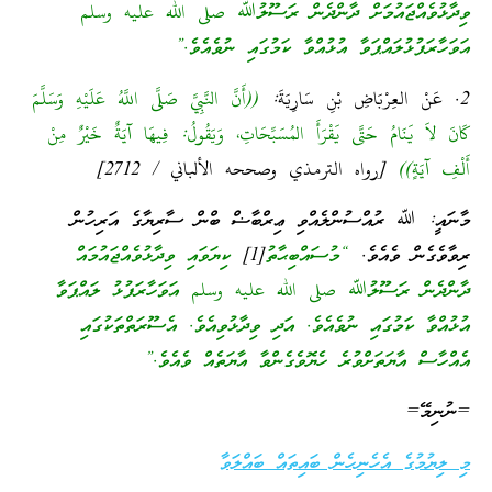
ވިދާޅުވެއްޖައުމަށް ދާންދެން ރަސޫލުﷲ صلى الله عليه وسلم
އަވަހާރަފުޅުލައްޕަވާ އުޅުއްވާ ކަމުގައި ނުވެއެވެ.”
2. عَنْ العِرْبَاضِ بْنِ سَارِيَةَ:
((أَنَّ النَّبِيَّ صَلَّى اللَّهُ عَلَيْهِ وَسَلَّمَ
كَانَ لاَ يَنَامُ حَتَّى يَقْرَأَ المُسَبِّحَاتِ، وَيَقُولُ: فِيهَا آيَةٌ خَيْرٌ مِنْ
أَلْفِ آيَةٍ))
[رواه الترمذي وصححه الألباني / 2712]
މާނައީ: ﷲ ރުއްސުންލެއްވި ޢިރްބާޟް ބްން ސާރިޔާގެ އަރިހުން
ރިވާވެގެން ވެއެވެ.
“މުސައްބިޙާތު
[1]
ކިޔަވައި ވިދާޅުވެއްޖައުމައް
ދާންދެން ރަސޫލުﷲ صلى الله عليه وسلم އަވަހާރަފުޅު ލައްޕަވާ
އުޅުއްވާ ކަމުގައި ނުވެއެވެ. އަދި ވިދާޅުވިއެވެ. އެސޫރަތްތަކުގައި
އެއްހާސް އާޔަތަށްވުރެ ހެޔޮވެގެންވާ އާޔަތެއް ވެއެވެ.”
=ނުނިމޭ=
މި ލިޔުމުގެ އެހެނިހެން ބައިތައް ބައްލަވާ