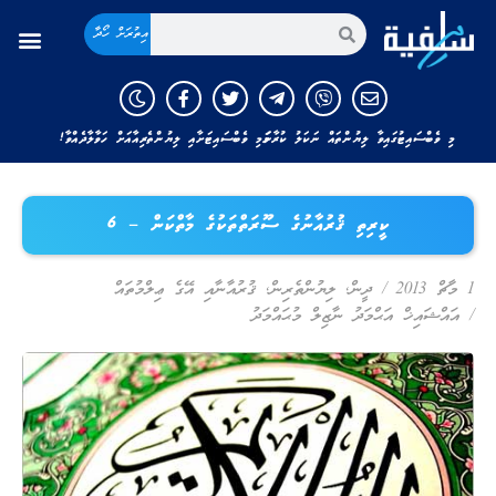
އިތުރަށް ހޯދާ
މި ވެބްސައިޓުގައިވާ ލިޔުންތައް ނަކަލު ކުރާނަމަ މި ވެބްސައިޓަށާއި ލިޔުންތެރިއާއަށް ހަވާލާދެއްވާ!
ކީރިތި ޤުރުއާނުގެ ސޫރަތްތަކުގެ މާތްކަން – 6
1 މާޗް 2013
/
ދީން
,
ލިޔުންތެރިން
,
ޤުރުއާނާއި އޭގެ ޢިލްމުތައް
/
އައްޝައިޚް އަޙްމަދު ނާޒިލް މުޙައްމަދު