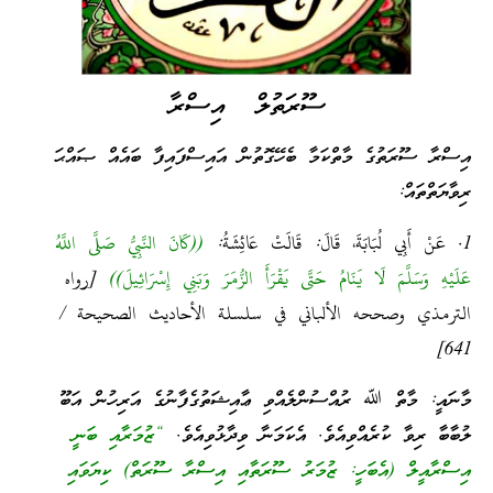
ސޫރަތުލް އިސްރާ
އިސްރާ ސޫރަތުގެ މާތްކަމާ ބެހޭގޮތުން އައިސްފައިފާ ބައެއް ޞައްޙަ
ރިވާޔަތްތައް:
1. عَنْ أَبِي لُبَابَةَ، قَالَ: قَالَتْ عَائِشَةُ:
((كَانَ النَّبِيُّ صَلَّى اللَّهُ
عَلَيْهِ وَسَلَّمَ لَا يَنَامُ حَتَّى يَقْرَأَ الزُّمَرَ وَبَنِي إِسْرَائِيلَ))
[رواه
الترمذي وصححه الألباني في سلسلة الأحاديث الصحيحة /
641]
މާނައީ: މާތް ﷲ ރުއްސުންލެއްވި ޢާއިޝަތުގެފާނުގެ އަރިހުން އަބޫ
ލުބާބާ ރިވާ ކުރެއްވިއެވެ. އެކަމަނާ ވިދާޅުވިއެވެ.
“ޒުމަރާއި ބަނީ
އިސްރާއީލް (އެބަހީ: ޒުމަރު ސޫރަތާއި އިސްރާ ސޫރަތް) ކިޔަވައި