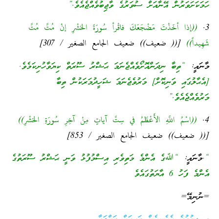
ހަމަކަށަވަރުން އޭނާއަށް ސުވަރުގެ ވާޖިބުވެއްޖެއެވެ.”
3.
((إذا أخَذْتَ مَضْجَعَكَ فاقْرأ سُورَةَ الحَشْرِ إنْ مُتَّ مُتَّ
شَهِيداً))
[(( ضعيف)) ضعيف الجامع الصغير / 307]
މާނައީ:
“ތިބާ ނިދަންއޮށޯވެއްޖެނަމަ ޙަޝްރު ސޫރަތް ކިޔަވާހުށިކަމެވެ.
[އެޙާލުގައި ވަނިކޮށް] މަރުވެޖެނަމަ ޝަހީދުމަރަކުން ތިބާ
މަރުވެއްޖެއެވެ.”
4.
((اسْمُ اللَّهِ الأَعْظَمُ في سِتِّ آياتٍ مِنْ آخِرِ سُورَةِ الحَشْرِ))
[(( ضعيف)) ضعيف الجامع الصغير / 853]
“.
މާނައީ:
“ﷲގެ އެންމެ މަތިވެރި އިސްމުފުޅު ވަނީ ޙަޝްރު ސޫރަތުގެ
އެންމެ ފަހު 6 އާޔަތުގައެވެ
=ނުނިމޭ=