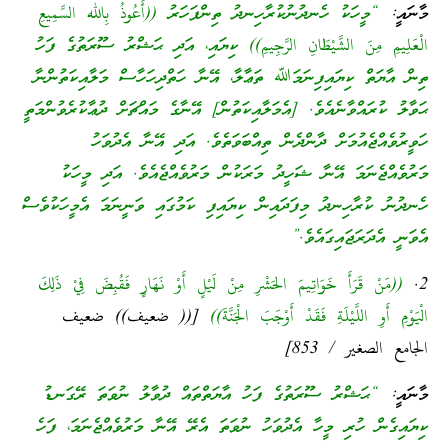
މާނައީ:
“މީހަކު ހެނދުނުކުރާހިނދު ތިންފަހަރު ((أَعُوذُ بِالله السَّمِيعِ
الْعَلِيمِ مِنَ الشَّيْطَانِ الرَّجِيمِ)) ކިޔައި، އަދި ޙަޝްރު ސޫރަތުގެ ފަހު
ތިން އާޔަތް ކިޔައިފިނަމަﷲ ތަޢާލާ، އޭނާ ހަތްދިހަހާސް މަލާއިކަތުންނާ
ޙަވާލު ކުރައްވާނެއެވެ. [އެމަލާއިކަތުން] އޭނާގެ މައްޗަށް ދުޢާކުރެވުންމަތީ
ހަވީރުވެއްޖެއުމަށް ދާންދެން ތިއްބަވަތެވެ. އަދި އޭނާ އެދުވަހު
މަރުވެއްޖެނަމަ އޭނާ ޝަހީދު މަރަކުން މަރުވެއްޖެއެވެ. އަދި މީހަކު
ހެނދުނު ކުރާހިނދު މިފަދައިން ކިޔައިފި ކަމުގައި ވަނީނަމަ އެމީހަކުވެސް
އެވަނީ އެދަރަޖައިގައެވެ.”
2.
((مَنْ قَرَأَ خَوَاتِيمَ الحَشْرِ مِنْ لَيْلٍ أَوْ نَهَارٍ فَقُبِضَ فِيْ ذَلِكَ
الْيَوْمِ أَوِ اللَّيْلَةِ فَقَدْ أَوْجَبَ الْجَنَّةَ))
[(( ضعيف)) ضعيف
الجامع الصغير / 853]
މާނައީ:
“ޙަޝްރު ސޫރަތުގެ ފަހު އާޔަތްތައް ދުވާލު ނުވަތަ ރޭގަނޑު
ކިޔައިގެން ހުރި މީހާ އެދުވަހު ނުވަތަ އެރޭ އޭނާ މަރުވެއްޖެނަމަ، ފަހެ