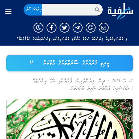
އިތުރަށް ހޯދާ
މި ވެބްސައިޓުގައިވާ ލިޔުންތައް ނަކަލު ކުރާނަމަ މި ވެބްސައިޓަށާއި ލިޔުންތެރިއާއަށް ހަވާލާދެއްވާ!
ކީރިތި ޤުރުއާނުގެ ސޫރަތްތަކުގެ މާތްކަން – 11
17 މޭ 2013
/
ދީން
,
ލިޔުންތެރިން
,
ޤުރުއާނާއި އޭގެ ޢިލްމުތައް
/
އައްޝައިޚް އަޙްމަދު ނާޒިލް މުޙައްމަދު