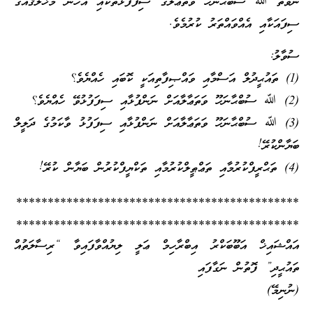
ނުވަތަ ﷲ ސުބްޙާނަހޫ ވަތަޢާލާގެ ސިފަފުޅުތަކާއި އެހެން މަޚްލޫޤެއްގެ
ސިފައަކާއި އެއްވައްތަރު ކުރުމެވެ.
ސުވާލު:
(1) ތައުޙީދުލް އަސްމާއި ވައްޞިފާތިއަކީ ކޮބައި ހެއްޔެވެ؟
(2) ﷲ ސުބްޙާނަހޫ ވަތަޢާލާއަށް ނަންފުޅާއި ސިފަފުޅުވޭ ހެއްޔެވެ؟
(3) ﷲ ސުބްޙާނަހޫ ވަތަޢާލާއަށް ނަންފުޅާއި ސިފަފުޅު ވާކަމުގެ ދަލީލް
ބަޔާންކުރޭ!
(4) ތަޙްރީފްކުރުމާއި ތަޢްޠީލްކުރުމާއި ތަކްޔީފްކުރުން ބަޔާން ކުރޭ!
*********************************************
*********************************************
އައްޝައިޚް އަބޫބަކްރު އިބްރާހިމް ޢަލީ ލިޔުއްވާފައިވާ “ރިސާލަތުއް
ތައުޙީދި” ފޮތުން ނަގާފައި
(ނުނިމޭ)