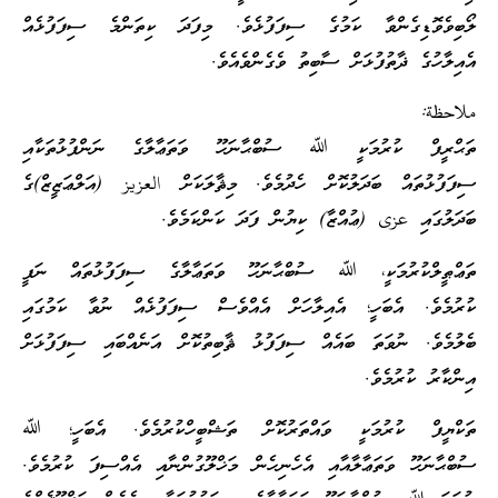
ލޯބިވެވޮޑިގެންވާ ކަމުގެ ސިފަފުޅެވެ. މިފަދަ ކިތަންމެ ސިފަފުޅެއް
އެއިލާހުގެ ޛާތުފުޅަށް ސާބިތު ވެގެންވެއެވެ.
ملاحظة:
ތަޙްރީފް ކުރުމަކީ ﷲ ސުބްޙާނަހޫ ވަތަޢާލާގެ ނަންފުޅުތަކާއި
ސިފަފުޅުތައް ބަދަލުކޮށް ހެދުމެވެ. މިޘާލަކަށް العزيز (އަލްޢަޒީޒް)ގެ
ބަދަލުގައި عزى (ޢުއްޒާ) ކިޔުން ފަދަ ކަންކަމެވެ.
ތަޢްޠީލްކުރުމަކީ، ﷲ ސުބްޙާނަހޫ ވަތަޢާލާގެ ސިފަފުޅުތައް ނަފީ
ކުރުމެވެ. އެބަހީ؛ އެއިލާހަށް އެއްވެސް ސިފަފުޅެއް ނުވާ ކަމުގައި
ބެލުމެވެ. ނުވަތަ ބައެއް ސިފަފުޅު ޘާބިތުކޮށް އަނެއްބައި ސިފަފުޅަށް
އިންކާރު ކުރުމެވެ.
ތަކްޔީފް ކުރުމަކީ ވައްތަރުކޮށް ތަޝްބީހްކުރުމެވެ. އެބަހީ؛ ﷲ
ސުބްޙާނަހޫ ވަތަޢާލާއާއި އެހެނިހެން މަޚްލޫގުންނާއި އެއްސިފަ ކުރުމެވެ.