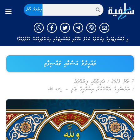
އިތުރަށް ހޯދާ
މި ވެބްސައިޓުގައިވާ ލިޔުންތައް ނަކަލު ކުރާނަމަ މި ވެބްސައިޓަށާއި ލިޔުންތެރިއާއަށް ހަވާލާދެއްވާ!
ތައުޙީދުލް އަސްމާއި ވައްޞިފާތި
7 މާޗް 2013
/
ޢަޤީދާއާއި ފިރުޤާތައް
/
އައްޝައިޚު އަބޫބަކުރު އިބްރާހީމް ޢަލީ – رحمه الله