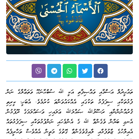
ތައުޙީދުލް އަސްމާއި ވައްޞިފާތި އަކީ ﷲ ސުބްޙާނަހޫ ވަތަޢާލާގެ ނަން
ފުޅުތަކާއި ސިފަފުޅު ތަކުގައި އެއްކައުވަންތަ ކުރުމެވެ. އެބަހީ؛ ކީރިތި
ޤުރުއާނުންނާއި ރަސޫލުﷲ ޞައްލަﷲ ޢަލައިހި ވަސައްލަމަގެ ދޫފުޅުން
އެނގި ބަޔާން ވެގެންވާ ﷲ ގެ އެންމެހައި ނަންފުޅުތަކާއި ސިފަފުޅުތައް
އެއިލާހުގެ ޒާތުފުޅާއި ލާއިޤުވެގެންވާ ގޮތުގެ މަތީން އެއްވެސް ތަޙްރީފެއް