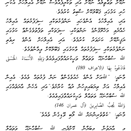
ނުކޮށް ތަޢްޠީލެއް ނުކޮށް އަދި ތަކްޔީފެއްވެސް ނުކޮށް އެއިލާހަށް އެކަނި
ހުރި ކަމުގައި ޤަބޫލުކޮށް ސާބިތު ކުރުމެވެ.
އަދި، އެއިލާހުގެ އެންމެހައި ނަންފުޅުތަކާއި ސިފަފުޅުތައް އެއިލާހު
ހެއްދެވި މަޚްލޫޤުންގެ ނަންތަކާއި، ސިފަތަކާއި ތަފާތުވެގެންވާ ކަމުގައި
ޔަޤީންކޮށް ކަށަވަރު ކުރުމެވެ. އަދި އެއިލާހަށް އެންމެ ރިވެތި
ނަންފުޅުތަކާއި ސިފަފުޅުތައް ވާކަމުގައި ޤަބޫލްކޮށް އީމާންވުމެވެ.
ﷲ ސުބްޙާނަހޫ ވަތަޢާލާ ވަޙީކުރައްވާފައިވެއެވެ.وَلِلَّهِ الأَسْمَاءُ الْحُسْنَى
فَادْعُوهُ بِهَا (الاعراف 180)
މާނައީ: “ﷲއަށް އެންމެ ހެއުވެގެންވާ ނަން ފުޅުތައް ވެއެވެ. އެއިން
އެއިލާހު އަށް ތިޔަބައިމީހުން ދުޢާ ކުރާށެވެ.”އަދި އެހެން އާޔަތެއްގައި
ﷲ ސުބްޙާނަހޫ ވަތަޢާލާ ވަޙީކުރައްވާފައިވެއެވެ.
وَاللَّهُ يُحِبُّ الصَّابِرِينَ (آل عمران 146)
މާނައީ: “ކެތްތެރިންނަށް ﷲ ލޯބި ވޮޑިގެން ވެއެވެ”
މި އާޔަތުން މިބަޔާން ކޮށްދެނީ ﷲ ސުބްޙާނަހޫ ވަތަޢާލާ