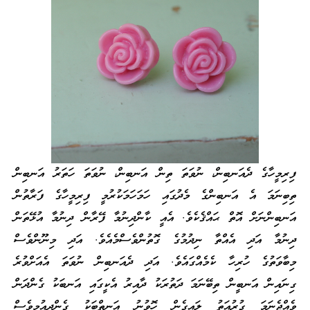
ފިރިމީހާގެ ދެއަނބިން، ނުވަތަ ތިން އަނބިން، ނުވަތަ ހަތަރު އަނބިން
ތިބިނަމަ އެ އަނބިންގެ މެދުގައި ހަމަހަމަކުރުމީ ފިރިމީހާގެ ފަރާތުން
އަނބިންނަށް އޮތް ޙައްޤެކެވެ. އެއީ ކާންދިނުމާ ފޭރާން ދިނުމާ އުޅޭތަން
ދިނުމާ އަދި އެއްތާ ނިދުމުގެ ގޮތުންވެސްމެއެވެ. އަދި މިނޫންވެސް
މިބާވަތުގެ ހުރިހާ ކެމެއްގައެވެ. އަދި ދެއަނބިން ނުވަތަ އެއަށްވުރެ
ގިނައިން އަނބީން ތިބޭނަމަ ދަތުރަކު ދާއިރު އެކީގައި އަނބަކު ގެންދަން
ވެއްޖެނަމަ ގުރުއަތު ލައިގެން ހޮވުނު އަނތްބަކު ގެންދިއުމީވެސް