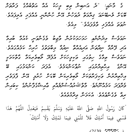
ގެ މާނައީ: “ދެ އަނބިން ތިބި މީހަކު އެއް އަތްބެއްގެ ފަރާތަށް
ބޮޑަށް ލެނބޭނަމަ ޤިޔާމަތް ދުވަހުން އޭނާ ހުންނާނީ އެއްފަޅި އެލިފައެވެ.
ނުވަތަ އެއްފަޅި ވާވެފައެވެ.” މިއެވެ.
ނަމަވެސް މިދެންނެވި ހަމަހަމަކުރުން ވާޖިބު ވެގެންވަނީ ކެއުމާ ބުއިމާ
އަދި ފޭރާމާ ނިދާތަނާ އަދިއެއްތާ ނިދުމާ މިބާވަތުގެ ހުރިހާ ކަމެއްގައެވެ.
ނަމަވެސް ތިމާގެ ހިތުގައި ވަކިމީހަކަށް އުފެދޭ ލޯބިވެރިކަމާ ގާތްކަމަކީ
އޭނާގެ އިޙްތިޔާރުގައި ނުވާކަންކަމެވެ. އެފަދަ ކަންކަމުގައި ބޭ
އިޚްތިޔާރުން ވަކިފަރާތަކަށް ލޯބިވެރިކަން ބޮޑަށް ހުރުމީ އޭނާ ފާފަވެރި
ވެދާފަދަ ކަމެއްނޫނެވެ. މާތްﷲރުއްސުންލެއްވި ޢާއިޝާގެފާނުންގެ ކިބައިން
ރިވާ ވެގެންވެއެވެ. އެކަމަނާ ވިދާޅުވެއެވެ.
“
كَانَ رَسُولُ اللَّهِ صَلَّى اللَّهُ عَلَيْهِ وَسَلَّمَ يَقْسِمُ فَيَعْدِلُ اللَّهُمَّ هَذَا
“
قَسْمِي فِيمَا أَمْلِكُ فَلاَ تَلُمْنِي فِيمَا تَمْلِكُ وَلَا أَمْلِكُ