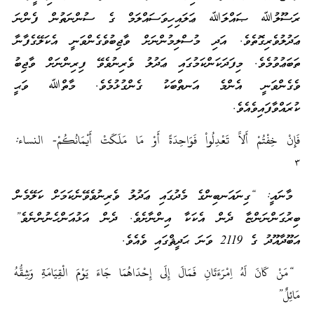
ރަސޫލުﷲ ޞައްލަﷲ ޢަލައިހިވަސައްލަމް ގެ ސުންނަތުން ފެންނަ
ޢަދުލުވެރިގޮތެވެ. އަދި މުސްލިމުންނަށް ވާޖިބުވެގެންވަނީ އެކަލޭގެފާނާ
ތަބަޢުވުމެވެ. މިފަދަކަންކަމުގައި ޢަދުލު ވެރިނުވެވޭ ފިރިންނަށް ވާޖިބު
ވެގެންވަނީ އެންމެ އަނތްބަކު ގެންގުޅުމެވެ. މާތްﷲ ވަޙީ
ކުރައްވާފައިވެއެވެ.
فَإِنْ خِفْتُمْ أَلاَّ تَعْدِلُواْ فَوَاحِدَةً أَوْ مَا مَلَكَتْ أَيْمَانُكُمْ- النساء:
٣
މާނައީ: “ގިނައަނބިންގެ މެދުގައި ޢަދުލު ވެރިނުވެވޭނެކަމަށް ކަލޭމެން
ބިރުގަންނަންޏާ ދެން އެކަކާ އިންނާށެވެ. ދެން އަޅުއަންހެނުންނެވެ”
އަބޫދާއޫދު ގެ 2119 ވަނަ ޙަދީޘްގައި ވެއެވެ.
“مَنْ كَانَ لَهُ اِمْرَءَتَانِ فَمَالَ إِلَى إِحْدَاهُمَا جَاءَ يَوْمَ الْقِيَامَةِ وَشِقُّهُ
مَائِلٌ”