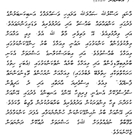
( އަބޫދާއޫދު 2120)
މާނައީ ރަސޫލުﷲ ޞައްލަﷲ ޢަލައިހި ވަސައްލަމްގެ އަނބިކަނބަލުންގެ
މެދުގައި ކަންތައްތައް ބައްސަވާ އަދި ޢަދުލުވެރިވެ ވަޑައިގަންނަވައެވެ.
އަދި ވިދާޅުވިއެވެ. އޭ މަތިވެރި މާތް ﷲ އެވެ. މިއީ އަޅާއަށް
މިލްކުވެގެންވާ ކަންކަމުގައި ޔަޢުނީ މިއަޅާގެ ބާރު ހިންގޭކަންކަމުގައި
މިއަޅާގެ ބެއްސުވުމެވެ. އަދި އިބަރަސްކަލާނގެ ޙަޟްރަތަށް އެކަނި
ބާރުލިބިވޮޑިގެންވާ އަދި މިއަޅާގެ ބާރެއް ނެތްކަންކަމުގައި (އެބަހީ ހިތުގެ
ޙަރަކާތްތަކާއި ހިތްލެބޭ ލެބުމުގައި) މިއަޅާއަށް ނުރުހުންވެ ވޮޑިނުގަންނަވާ
ފާނދޭވެ.” މިއެވެ. އިސްވެދިޔަ އާޔަތާއި އަދި ދެ ޙަދީޘުން
ސާފުސާފުކޮށް އެނގެނީ ފިރިމީހާ އޭނާގެ އަނބިންގެ މެދުގައި އޭނާއަށް
ކުޅަދާނަ ވީހާ މިންވަރަކުން ޢަދުލުވެރިވެ ބަރާބަރުކުރުން ވާޖިބު ވާކަމެވެ.
އަދި އޭނާއަށް ބާރު ނުހިންގޭކަންކަން ހުންނާނެކަމާއި އެފަދަ ކަންކަމާމެދު
ޢުޤޫބާތް ނުދެއްވުމަށް ﷲގެ ޙަޟްރަތަށް ދުޢާކޮށް ދަންނަވަން
ޖެހޭނެކަމެވެ.