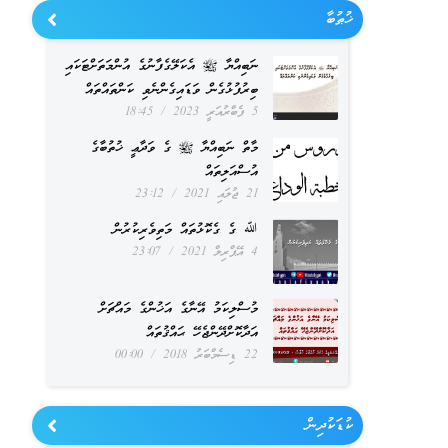
ޚުޠުބާ
ނަބިއްޔާ ﷺ އެކަލޭގެފާނުގެ އުންމަތަށްޓަކައި
ބިރުފުޅުގެން ވަޑައިގެންނެވި ކަންތައްތައް
5 ފެބްރުއަރީ 2023
18:45
މާތް ނަބިއްޔާ ﷺ ގެ ވަދާޢީ ޚުތުބާގެ
އުސްއަލިތައް
21 ޖުލައި 2021
23:12
ﷲ ގެ ގެކޮޅުތައް މަތިވެރިކުރުން
4 އޭޕްރިލް 2021
23:07
މުސްލިކަމު އޭނާގެ އަޚުންގެ މައްޗަށް
އަދާކޮށްދޭންޖެހޭ ޙައްޤުތައް
22 ޑިސެމްބަރު 2018
00:00
ކުޑަކުދިން