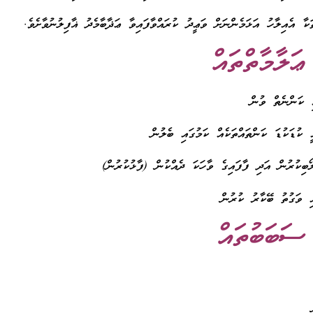
ާ އެއިލާހު އަޅަމެންނަށް ވަޢީދު ކުރައްވާފައިވާ ޢަޛާބާމެދު ޣާފިލުނުވާށެވެ.
ޢަލާމާތްތައް
 ސަބަބުތައް