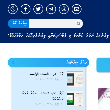
އިތުރަށް ހޯދާ
ލިޔުންތައް ނަކަލު ކުރާނަމަ މި ވެބްސައިޓަށާއި ލިޔުންތެރިއާއަށް ހަވާލާދެއްވާ!
ފަހުގެ ލިޔުންތައް
ފޮތް: شرح العقيدة الواسطية
21 ޖޫން 2026
13:54
ފޮތް: تعليم الصلاة | ނަމާދު ކުރަން
ދަސްކުރަމާ
21 ޖޫން 2026
13:40