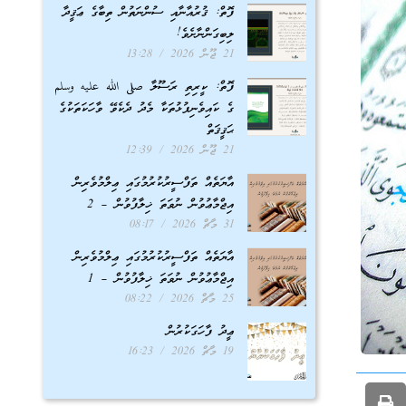
ފޮތް: ޤުރުއާނާއި ސުންނަތުން ތިބާގެ ޢަޤީދާ
ލިބިގަންނާށެވެ!
21 ޖޫން 2026
13:28
ފޮތް: ކީރިތި ރަސޫލާ صلى الله عليه وسلم
ގެ ކައިވެނިފުޅުތަކާ މެދު ދެކެވޭ ވާހަކަތަކުގެ
ޙަޤީޤަތް
21 ޖޫން 2026
12:39
އާޔަތެއް ތަފްސީރުކުރުމުގައި ޢިލްމުވެރިން
އިޖްމާޢުވުން ނުވަތަ ޚިލާފުވުން – 2
31 މާޗް 2026
08:17
އާޔަތެއް ތަފްސީރުކުރުމުގައި ޢިލްމުވެރިން
އިޖްމާޢުވުން ނުވަތަ ޚިލާފުވުން – 1
25 މާޗް 2026
08:22
ޢީދު ފާހަގަކުރުން
19 މާޗް 2026
16:23