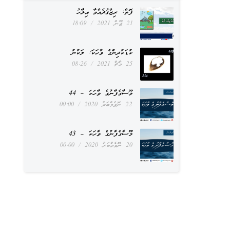
ފޮތް: ރިޒްޤުދެއްވާ އިލާހު
21 ޖޫން 2021
18:09
ކުޑަކުދިންގެ ވާހަކަ: ލަކުނު
25 މާޗް 2021
08:26
މޫސާގެފާނުގެ ވާހަކަ – 44
22 ނޮވެމްބަރު 2020
00:00
މޫސާގެފާނުގެ ވާހަކަ – 43
20 ނޮވެމްބަރު 2020
00:00