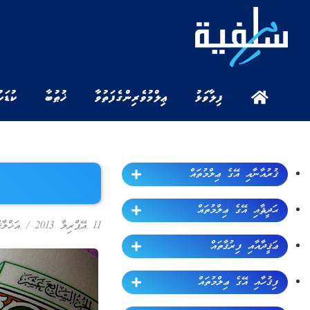
ފިލާވަޅު
ޢިލްމުވެރިންގެ ފަތުވާ
ޚުޠުބާ
ކުޑަކ
ޤުރުއާނާއި އޭގެ ޢިލްމުތައް
ޙަދީޘާއި އޭގެ ޢިލްމުތައް
11 އޭޕްރިލް 2013
/
އަޚްލާޤ
ޢަޤީދާއާއި ފިރުޤާތައް
ފިޤުހާއި އޭގެ ޢިލްމުތައް