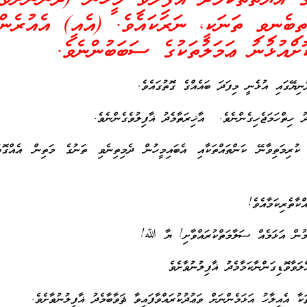
ިބެނިވި ތަނަކީ، ނަރަކައެވެ. (އެއީ) އެއުރެން
ޮށްއުޅުނު ޢަމަލުތަކުގެ ސަބަބުންނެވެ.
ނިޔޭގައި އުޅެނީ މިފަދަ ބައެއްގެ ގޮތުގައެވެ.
ދު ހިތްހަމަޖެހިގެންނެވެ. އާޚިރަތާމެދު ޣާފިލުވެގެންނެވެ.
 ކުރިމަތިވާނޭ ކަންތައްތަކާއި އެބައިމީހުން ދެމިތިނެވި ތަނުގެ މަތިން އެއްގޮތ
ކާތެރިކަމާއެވެ!
ކަމުން އަޅަމެއް ސަލާމަތްކުރައްވާށި! ޔާ ﷲ!
ވާވޮޑިގަންނާކަމާމެދު ޣާފިލުނުވާށެވެ
ާ އެއިލާހު އަޅަމެންނަށް ވަޢުދުކުރައްވާފައިވާ ޘަވާބާމެދު ޣާފިލުނުވާށެވެ.