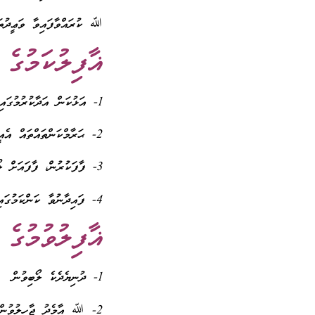
ﷲ ކުރައްވާފައިވާ ވަޢީދުތަކ
ޣާފިލުކަމުގެ 
1- އަޅުކަން އަދާކުރުމުގައި ކަންނެތް ވުން
2- ޙަރާމްކަންތައްތައް އެއީ ކުޑަކުޑަ ކަންތައްތަކެއް ކަމުގައި ބެލުން
3- ފާފަކުރުން، ފާފައަށް ލޯބިކުރުން އަދި ފާފައިގެ ވާހަކަ ދެއްކުން (ފާޅުކުރުން)
4- ފައިދާނުވާ ކަންކަމުގައި ވަގުތު ބޭކާރު ކުރުން
ޣާފިލުވުމުގެ
1- ދުނިޔެދެކެ ލޯބިވުން
2- ﷲ އާމެދު ޖާހިލުވުން