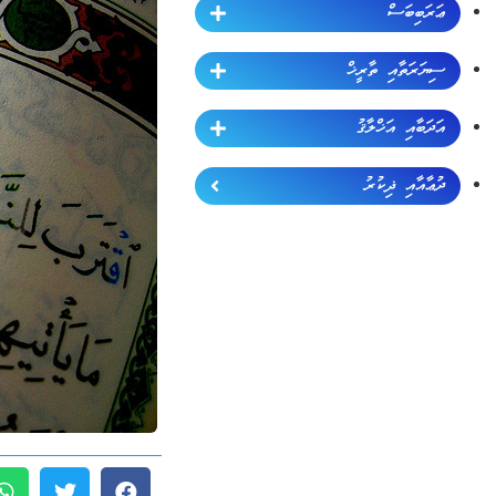
ޢަރަބިބަސް
ސިޔަރަތާއި ތާރީޚް
އަދަބާއި އަޚްލާޤު
ދުޢާއާއި ޛިކުރު