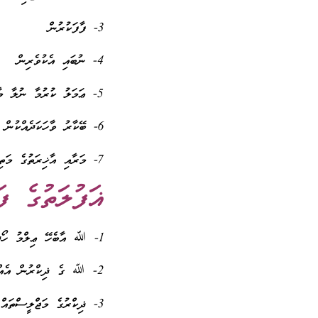
3- ފާފަކުރުން
4- ނުބައި އެކުވެރިން
5- ޢަމަލު ކުރުމާ ނުލާ މާބޮޑަށް އުއްމީދުކުރުން
6- ބޭކާރު ވާހަކަދެއްކުން
7- މަރާއި އާޚިރަތުގެ މަތިން ހަނދުމަނެތުން
ޣަފުލަތުގެ ފަ
1- ﷲ އާބެހޭ ޢިލްމު ހޯދުން
2- ﷲ ގެ ޛިކްރުން އެއްކިބާނުވުން
3- ޛިކްރުގެ މަޖްލީސްތައް