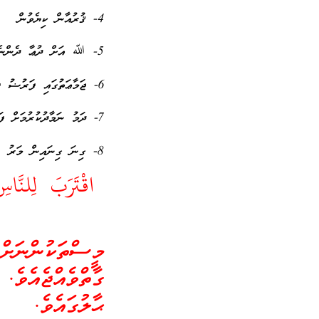
4- ޤުރުއާން ކިޔެވުން
5- ﷲ އަށް ދުޢާ ދެންނެވުން
6- ޖަމާޢަތުގައި ފަރުޟު ފަސްނަމާދު ކުރުމަށް ރައްކާތެރިވުން
7- ދަމު ނަމާދުކުރުމަށް ފަރުވާ ބެހެއްޓުން
8- ގިނަ ގިނައިން މަރު ހަނދާންކުރުން
اقْتَرَبَ لِلنَّا
މީސްތަކުންނަށ
ގާތްވެއްޖެއެވެ.
ޙާލުގައެވެ.