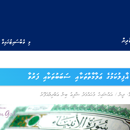
ުދިން
މި ވެބްސައިޓުގައިވާ 
ޣާފިލުކަމުގެ ޢަލާމާތްތަކާއި ސަބަބުތަކާއި ފަރުވާ
ް
,
ދީން
/
އައްޝައިޚު މުޙައްމަދު ޝާފިޢު ބިން ޢަބްދިލްޣަފޫރު