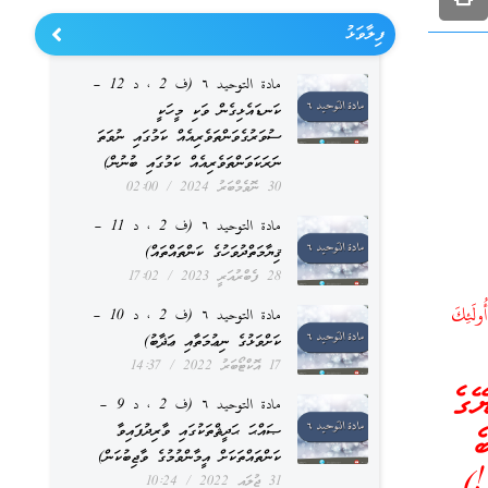
ފިލާވަޅު
مادة التوحيد ٦ (ف 2 ، د 12 –
ކަނޑައެޅިގެން ވަކި މީހަކީ
ސުވަރުގެވަންތަވެރިއެއް ކަމުގައި ނުވަތަ
ނަރަކަވަންތަވެރިއެއް ކަމުގައި ބުނުން)
30 ނޮވެމްބަރު 2024
02:00
مادة التوحيد ٦ (ف 2 ، د 11 –
ޤިޔާމަތްދުވަހުގެ ކަންތައްތައް)
28 ފެބްރުއަރީ 2023
17:02
ُولَئِكَ
مادة التوحيد ٦ (ف 2 ، د 10 –
ކަށްވަޅުގެ ނިޢުމަތާއި ޢަޛާބު)
17 އޮކްޓޯބަރު 2022
14:37
ޭގެ
مادة التوحيد ٦ (ف 2 ، د 9 –
ޞައްޙަ ޙަދީޘްތަކުގައި ވާރިދުފައިވާ
ެ
ކަންތައްތަކަށް އީމާންވުމުގެ ވާޖިބުކަން)
!)
31 ޖުލައި 2022
10:24