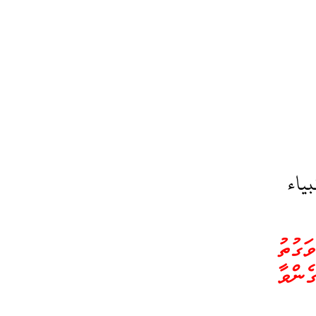
ياء
ގުތު
ެންވާ