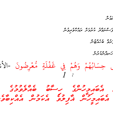
سِ حِسَابُهُمْ وَهُمْ فِي غَفْلَةٍ مُّعْرِضُونَ
-الأنب
: 1
ް އެބައިމީހުންގެ ހިސާބު ބެއްލެވުމުގެ ވަ
 އެބައިމީހުން ޣާފިލުވެ އެކަމުން އެއްކިބާވެގ