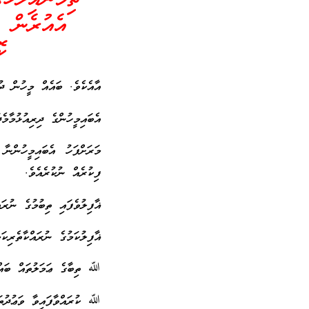
އެއުރެން ތ
ކ
އާއެކެވެ. ބައެއް މީހުން ދު
އެބައިމީހުންގެ ދިރިއުޅުމާމެ
މަރަށްފަހު އެބައިމީހުންނާ
ފިކުރެއް ނުކުރެއެވެ.
ޣާފިލުވެފައި ތިބުމުގެ ނުރައް
ޣާފިލުކަމުގެ ނުރައްކާތެރި
ﷲ ތިބާގެ ޢަމަލުތައް ބައްލަ
ﷲ ކުރައްވާފައިވާ ވަޢުދުތަކ