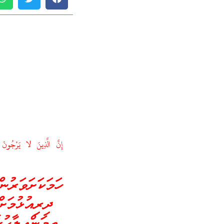
إِنَّ الَّذِينَ لا يَرْجُونَ لِ
ހަމަކަށަވަރުނ
ދިރިއުޅުމަށ
ތިމަންއިލާހު