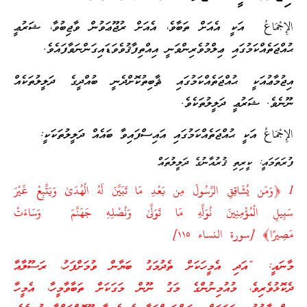
الإِجْمَاعُ އަކީ އެއަށް ތަބާވެ، އެއަށް ރުޖޫޢަވުން ވާޖިބުވާ، ޝަރުޢީ
ޙުއްޖަތެއްކަމުގައި ޢިލްމުވެރިންވަނީ އިއްތިފާޤުވެވަޑައިގަންނަވާފައެވެ.
އިޖުމާޢުއަކީ ޙުއްޖަތެއްކަމުގައި ޘާބިތުކޮށްދެނީ ބުއްދީގެ ދަލީލުތަކެއް
ނޫނެވެ. ޝަރުޢީ ދަލީލުތަކެވެ.
الإِجْمَاعُ އަކީ ޙުއްޖަތެއްކަމުގައި އައިސްފައިވާ ބައެއް ދަލީލުތަކަކީ:
ފުރަތަމައީ: ކީރިތި ޤުރުއާނުގެ ދަލީލުތައް
1 ﴿وَمَن يُشَاقِقِ الرَّسُولَ مِن بَعْدِ مَا تَبَيَّنَ لَهُ الْهُدَىٰ وَيَتَّبِعْ غَيْرَ
سَبِيلِ الْمُؤْمِنِينَ نُوَلِّهِ مَا تَوَلَّىٰ وَنُصْلِهِ جَهَنَّمَ وَسَاءَتْ
مَصِيرًا﴾ [سورة النساء ١١٥]
މާނައީ: “އަދި އެމީހަކަށް ތެދުމަގު ބަޔާން ވުމަށްފަހު، ރަސޫލާއާ
ދެކޮޅުވެރިވެ، މުއުމިނުންގެ މަގު ނޫން މަގަކަށް ތަބާވާމީހާ، އެމީހާ