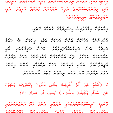
އިޚްތިޔާރުކުރި މަގަކަށް ތިމަންރަސްކަލާނގެ އެމީހާ ދޫކޮށްލައްވާ ހުށީމެވެ.
އަދި، ތިމަންރަސްކަލާނގެ އެމީހާ ނަރަކަޔަށް ވައްދަވާ ހުށީމެވެ. އެއީ،
ނުބައިވެގެންވާ ނިމިދިޔުމެކެވެ.”
މިއާޔަތުން ޢިލްމުވެރިން އިސްތިދުލާލު ކުރައްވާ ގޮތަކީ:
މުއުމިނުންގެ މަގުނޫން އެހެން މަގަކަށް ތަބާވި މީހަކަށް، ﷲ ތަޢާލާ
ވަޢީދުގެ ބަސް ވަޙީކުރައްވާފައިވެއެވެ. އޭގެން ދަލީލުކުރަނީ އެއީ
ޙަރާމަކަމެއް ކަމަށެވެ. ފަހެ އެހެންކަމުން މުއުމިނުންގެ މަގަށް ތަބާވުން
ވާޖިބުވާނެއެވެ. އެހެނީ މުއިމުންގެ މަގަށް ތަބާވުމާއި، އެނޫން މީހުންގެ
މަގަށް ތަބާވުން ނޫން އެހެން ތިންވަނަ ގޮތެއް ނޯންނާނެއެވެ.
2 ﴿كُنتُمْ خَيْرَ أُمَّةٍ أُخْرِجَتْ لِلنَّاسِ تَأْمُرُونَ بِالْمَعْرُوفِ وَتَنْهَوْنَ
عَنِ الْمُنكَرِ وَتُؤْمِنُونَ بِاللَّـهِ…﴾ [سورة آل عمران ١١٠]
މާނައީ: “މީސްތަކުންނަށްޓަކައި ނެރުއްވި، އެންމެ ހެޔޮ އުންމަތްކަމުގައި
ތިޔަބައިމީހުން ވީމުއެވެ. (އެހެނީ) ތިޔަބައިމީހުން ހެޔޮކަންތަކަށް