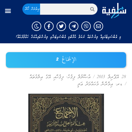
އިތުރަށް ހޯދާ
މި ވެބްސައިޓުގައިވާ ލިޔުންތައް ނަކަލު ކުރާނަމަ މި ވެބްސައިޓަށާއި ލިޔުންތެރިއާއަށް ހަވާލާދެއްވާ!
الإِجْمَاعُ 2
28 އޭޕްރިލް 2013
/
އުޞޫލުލް ފިޤުހު
,
ފިޤުހާއި އޭގެ ޢިލްމުތައް
/
ޑރ. ޢިމްރާން މުޙައްމަދު ޢަލީ