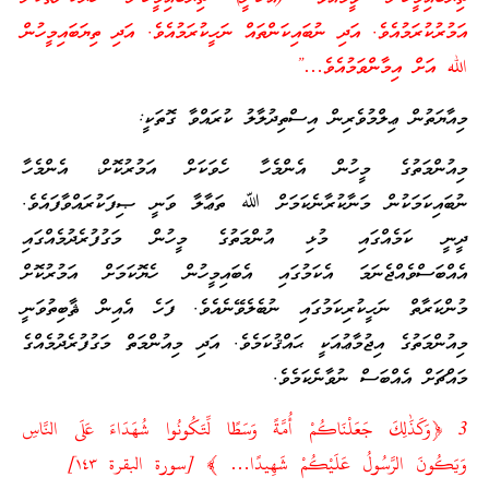
އަމުރުކުރަމުއެވެ. އަދި ނުބައިކަންތައް ނަހީކުރަމުއެވެ. އަދި ތިޔަބައިމީހުން
الله އަށް އިމާންވަމުއެވެ…”
މިއާޔަތުން ޢިލްމުވެރިން އިސްތިދުލާލު ކުރައްވާ ގޮތަކީ:
މިއުންމަތުގެ މީހުން އެންމެހާ ހެވަކަށް އަމުރުކޮށް، އެންމެހާ
ނުބައިކަމަކުން މަނާކުރާނެކަމަށް ﷲ ތަޢާލާ ވަނީ ޞިފަކުރައްވާފައެވެ.
ދީނީ ކަމެއްގައި މުޅި އުންމަތުގެ މީހުން މަގުފުރެދުމެއްގައި
އެއްބަސްވެއްޖެނަމަ އެކަމުގައި އެބައިމީހުން ހެޔޮކަމަށް އަމުރުކޮށް
މުންކަރާތް ނަހީކުރިކަމުގައި ނުބެލެވޭނެއެވެ. ފަހެ އެއިން ޘާބިތުވަނީ
މިއުންމަތުގެ އިޖުމާޢުއަކީ ޙައްޤުކަމެވެ. އަދި މިއުންމަތް މަގުފުރެދުމެއްގެ
މައްޗަށް އެއްބަސް ނުވާނެކަމެވެ.
3 ﴿وَكَذَٰلِكَ جَعَلْنَاكُمْ أُمَّةً وَسَطًا لِّتَكُونُوا شُهَدَاءَ عَلَى النَّاسِ
وَيَكُونَ الرَّسُولُ عَلَيْكُمْ شَهِيدًا… ﴾ [سورة البقرة ١٤٣]