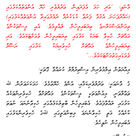
މާނައީ: “އަދި ހަމަ އެފަދައިން، ޢަދުލުވެރި ހެޔޮ އުންމަތެއްކަމުގައި
(ހައްދުފަހަނަ އެޅުމާ ފަރުވާ ކުޑަކުރުމާ ދެމެދުގައިވާ އުންމަތެއްކަމުގައި)
ތިމަންރަސްކަލާނގެ ތިޔަބައިމީހުން ލެއްވީމެވެ. އެއީ މީސްތަކުންގެ
މައްޗަށް ހެކިވާ ބަޔަކު ކަމުގައި ތިޔަބައިމީހުން ވުމަށްޓަކައެވެ. އަދި
ތިޔަބައިމީހުންގެ މައްޗަށް ހެކިވެރިޔަކު ކަމުގައި ރަސޫލާ
ވެވަޑައިގަތުމަށްޓަކައެވެ…”
މިއާޔަތުން ޢިލްމުވެރިން އިސްތިދުލާލު ކުރައްވާ ގޮތަކީ:
ގެ މާނައަކީ: ޢަދުލުވެރިކަމާއި، އެންމެ ހެޔޮވުމެވެ. ހަމަކަށަވަރުން ﷲ
ތަޢާލާވަނީ މިއުންމަތަކީ މީސްތަކުންގެ މައްޗަށްވާ ހެކިވެރިންތަކެއް
ކަމުގައި ލައްވާފައެވެ. އެބައިމީހުން ބާޠިލުކަމެއްގައި ހެކިވާނެނަމަ ނުވަތަ
ކުށެއްގެ މަތީ ހެކިވާނެނަމަ މިބިންމަތީގައި ﷲގެ ހެކިވެރިންކަމުގައި
އެބައިމީހުން ނުވީހެވެ.