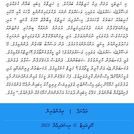
މި ޙަދީޘަކީ ވަރަށް ދިގު ޙަދީޘެއްގެ ބައެކެވެ. މި ޙަދީޘްގެ މިބައި ބަޔާން ކުރައްވަނީ
ރަސޫލުﷲ ޞައްލަﷲ ޢަލައިހި ވަސައްލަމް ނަރަކަ ދެކެވަޑައިގެންނެވި ވާހަކަ އާއި އޭގައި
ހުރިބައެއް ޚަބަރުގެ ވާހަކައެވެ. އިސްވެދިޔަ ޙަދީޘްގެ ޢިބާރާތް ކޮޅުގެ މާނައީ ” އަދި
ތިމަންކަލޭގެފާނު ނަރަކަ ދެކެވަޑައިގަތީމެވެ. އެވަރުގެ ނުރައްކާ ބިރުހުރި މަންޒަރެއް
ދުވަހަކުވެސް ދެކެވަޑައި ނުގަންނަވަމެވެ. އަދި ތިމަންކަލޭގެފާނު ދެކެވަޑައިގަތީ ނަރަކައިގެ
އަހުލުވެރީންކުރެ ގިނައީ އަންހެނުންކަމުގައެވެ. ދެން އަޞްޙާބު ބޭކަލުން ދެންނެވިއެވެ. އޭ
ރަސޫލުﷲ ޞައްލަﷲ ޢަލައިހި ވަސައްލަމްއެވެ! އެއީ ކީއްވެގެންތޯއެވެ
؟
ޙަދީޘްކުރެއްވިއެވެ.
އެއީ އެކަނބަލުން ކާފިރުވުމުގެ ސަބަބުންނެވެ. ދެންވެސް އެކަލޭގެފާނާ ސުވާލު ވެވުނެވެ.
އެކަނބަލުން ﷲ އަށް ކާފިރު ވީތޯއެވެ
؟
ޙަދީޘް ކުރެއްވިއެވެ. އެކަނބަލުން ފިރިންނަށާއި އަދި
އެމީހުންކޮށްދޭ އިޙްސާނަށް ކާފިރުވަނީއެވެ. ފަހެ ކަލޭމެން ކުރެ މީހަކު އެއިން އަންހެނަކަށް މުޅި
ޢުމުރުގައި ހެޔޮކޮށް ހިތައި އިޙްސާންތެރި ވެފައިވިޔަސް ފިރިމީހާގެ ކިބައިން ނުރުހޭ އެންމެކަމެއް
ފެނިއްޖެއްޔާ ބުނާނެއެވެ. ކަލޭގެ ކިބައިން ދުވަހަކު އަހުރެންނަށް ހެޔޮކަމެއް ނުފެނެއެވެ.” މިއެވެ.
ތަޢާރަފް
ލިޔުންތެރިން
ކޮޕީރައިޓް © ދިސަލަފިއްޔާ 2023