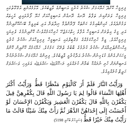
ފިރިމީހާ ކޮށްދޭ ހެޔޮކަމަށް ޝުކުރު ކުރުމީ އަނބީންގެ ވާޖިބެކެވެ. އޮޅުމެއްނެތި އެގޭގޮތުގައި
ފިރިމީހާ ވަރަށްގިނަ ތަފާތު ރޮނގު ރޮނގުން އަނބިމީހާއަށް ހެޔޮ ފޯރުވައިދީ އެހީތައް
ވަމުންދެއެވެ. ކެއިންބުއިމުގެ ކަންތަކާ ފޭރާންލުމާ ނިދާތަނާ އަދި ބަލިވީމާ ބޭސްކޮށްދިނުމާ
އަދި މީގެ އިތުރަށް އަނބިމީހާ އުފާވެ ހިތްހަމަޖެހޭ ހުރިހާކަމެއްވެސް ކޮށްދިނުމުގެ ވެރިޔަކީ
ފިރިމީހާއެވެ. ވީމާ ހުރިހާކަމެއްގެ މަޤާބިލްގައި އަނބިމީހާ ފިރިމީހާއަށް ޝުކުރު ކުރުމީ
އިޙްސާންތެރިޔާއަށް ޝުކުރު ކުރުމުގެ ބާބުގެ ތެރޭގެ ކަމެކެވެ. ހެޔޮކަމެއް ކޮށްދިން ކޮންމެ
މީހަކަށް އެންމެ ކުޑަމިނުން ޝުކުރު އަދާކުރުމީ ވާޖިބެކެވެ. ފިރިންގެ ހެޔޮކަމަށް ޝުކުރުނުކުރާ
އަނބިންނަށް ހުރި ނުރައްކާ ބަޔާން ކުރައްވައި ރަސޫލުﷲ ޞައްލަﷲ ޢަލައިހި ވަސައްލަމް
ޙަދީޘް ކުރެއްވިއެވެ.
وَرَأَيْتُ النَّارَ فَلَمْ أَرَ كَالْيَوْمِ مَنْظَرًا قَطُّ وَرَأَيْتُ أَكْثَرَ
أَهْلِهَا النِّسَاءَ قَالُوا لِمَ يَا رَسُولَ اللَّهِ قَالَ بِكُفْرِهِنَّ قِيلَ
يَكْفُرْنَ بِاللَّهِ قَالَ يَكْفُرْنَ الْعَشِيرَ وَيَكْفُرْنَ الإِحْسَانَ لَوْ
أَحْسَنْتَ إِلَى إِحْدَاهُنَّ الدَّهْرَ ثُمَّ رَأَتْ مِنْكَ شَيْئًا قَالَتْ مَا
رَأَيْتُ مِنْكَ خَيْرًا قَطُّ
(ޞަޙީޙުލް ބުޚާރީ 5198)