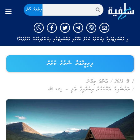
އިތުރަށް ހޯދާ
މި ވެބްސައިޓުގައިވާ ލިޔުންތައް ނަކަލު ކުރާނަމަ މި ވެބްސައިޓަށާއި ލިޔުންތެރިއާއަށް ހަވާލާދެއްވާ!
ފިރިމީހާއަށް ޝުކުރު ކުރުން
1 މޭ 2013
/
ޢާންމު ލިޔުން
/
އައްޝައިޚު އަބޫބަކުރު އިބްރާހީމް ޢަލީ – رحمه الله