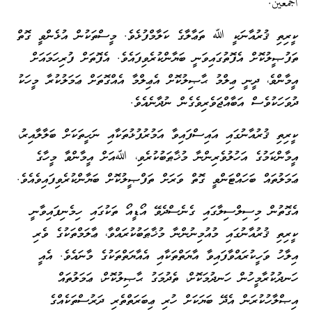
أجمعين.
ކީރިތި ޤުރުއާނަކީ ﷲ ތަޢާލާގެ ކަލާމްފުޅެވެ. މީސްތަކުން އުޅެންވީ ގޮތް
ތަފުޞީލުކޮށް އެފޮތުގައިވަނީ ބަޔާންކުރެވިފައެވެ. އެފޮތަށް ފުރިހަމައަށް
އީމާންވެ، ދީނީ ޢިލްމު ޙާޞިލުކޮށް އެޢިލްމާ އެއްގޮތަށް ޢަމަލުކުރާ މީހަކު
ދުވަހަކުވެސް އަބާއްޖަވެރިވެގެން ނުދާނެއެވެ.
ކީރިތި ޤުރުއާނުގައި އައިސްފައިވާ އަމުރުފުޅުތަކާއި ނަހީތަކަށް ބަލާލާއިރު،
އީމާންކަމުގެ އަހުލުވެރިންނާ މުޚާޠަބުކުރެވި، ﷲއަށް އީމާންވާ މީހާގެ
ޢަމަލުތައް ބަހައްޓަންވީ ގޮތް ވަރަށް ތަފްޞީލުކޮށް ބަޔާންކުރެވިފައިވެއެވެ.
އެގޮތުން މިސިލްސިލާގައި ގެނެސްދެވޭ އޯޑީއޯ ތަކުގައި ހިމެނިފައިވާނީ
ކީރިތި ޤުރުއާނުގައި މުއުމިނުންނާ މުޚާޠަބުކުރައްވާ، ޢާލަމްތަކުގެ ވެރި
އިލާހު ވަހީކުރައްވާފައިވާ އާޔަތްތަކާއި އެއާޔަތްތަކުގެ މާނައެވެ. އެއީ
ހަނދުކުރާމީހުން ހަނދުމަކޮށް، ތެދުމަގު ޙާޞިލުކޮށް، ޢަމަލުތައް
އިޞްލާހުކުރަން އެދޭ ބަޔަކަށް ހުރި ޢިބަރަތްތެރި ދަރުސްތަކެއްގެ