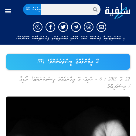
އިތުރަށް ހޯދާ
މި ވެބްސައިޓުގައިވާ ލިޔުންތައް ނަކަލު ކުރާނަމަ މި ވެބްސައިޓަށާއި ލިޔުންތެރިއާއަށް ހަވާލާދެއްވާ!
އޭ އީމާންވެއްޖެ މީސްތަކުންނޭވެ! (11)
22 މޭ 2013
/
6 - ކްލިޕް
,
އޭ އީމާންވެއްޖެ މީސްތކުންނޭވެ!
,
އޯޑިއޯ
/
ދިސަލަފިއްޔާ