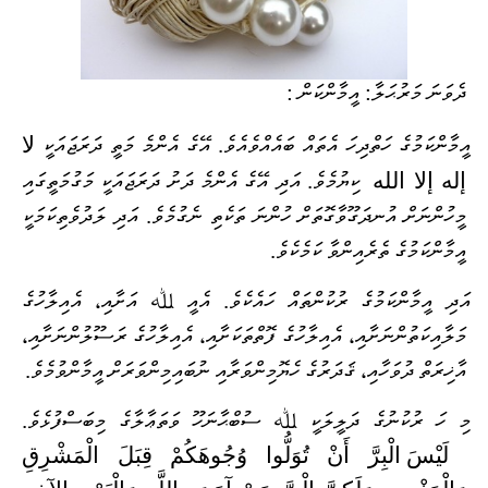
ދެވަނަ މަރުޙަލާ: އީމާންކަން :
لا
އީމާންކަމުގެ ހަތްދިހަ އެތައް ބައެއްވެއެވެ. އޭގެ އެންމެ މަތީ ދަރަޖައަކީ
إله إلا الله
ކިޔުމެވެ. އަދި އޭގެ އެންމެ ދަށު ދަރަޖައަކީ މަގުމަތީގައި
މީހުންނަށް އުނދަގޫވާގޮތަށް ހުންނަ ތަކެތި ނެގުމެވެ. އަދި ލަދުވެތިކަމަކީ
އީމާންކަމުގެ ތެރެއިންވާ ކަމެކެވެ.
އަދި އީމާންކަމުގެ ރުކުންތައް ހައެކެވެ. އެއީ ﷲ އަށާއި، އެއިލާހުގެ
މަލާއިކަތުންނަށާއި، އެއިލާހުގެ ފޮތްތަކަށާއި، އެއިލާހުގެ ރަސޫލުންނަށާއި،
އާޚިރަތް ދުވަހާއި، ޤަދަރުގެ ހެޔޮމިންވަރާއި ނުބައިމިންވަރަށް އީމާންވުމެވެ.
މި ހަ ރުކުނުގެ ދަލީލަކީ ﷲ ސުބްޙާނަހޫ ވަތަޢާލާގެ މިބަސްފުޅެވެ.
لَيْسَ الْبِرَّ أَنْ تُوَلُّوا وُجُوهَكُمْ قِبَلَ الْمَشْرِقِ