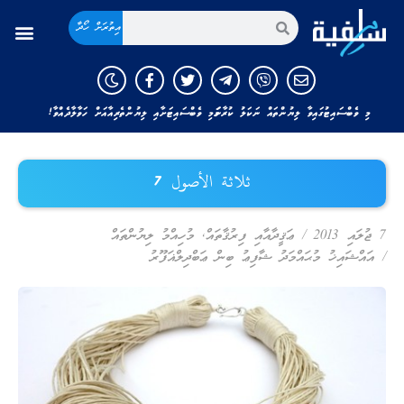
އިތުރަށް ހޯދާ
މި ވެބްސައިޓުގައިވާ ލިޔުންތައް ނަކަލު ކުރާނަމަ މި ވެބްސައިޓަށާއި ލިޔުންތެރިއާއަށް ހަވާލާދެއްވާ!
ثلاثة الأصول 7
7 ޖުލައި 2013
/
ޢަޤީދާއާއި ފިރުޤާތައް
,
މުހިއްމު ލިޔުންތައް
/
އައްޝައިޚު މުޙައްމަދު ޝާފިޢު ބިން ޢަބްދިލްޣަފޫރު