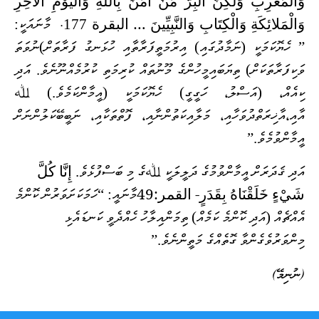
وَالْمَغْرِبِ وَلَكِنَّ الْبِرَّ مَنْ آمَنَ بِاللَّهِ وَالْيَوْمِ الآخِرِ
وَالْمَلائِكَةِ وَالْكِتَابِ وَالنَّبِيِّينَ … البقرة
.
މާނައަކީ:
177
” ހެޔޮކަމަކީ (ނަމާދުގައި) އިރުމަތީފަރާތާއި ހުޅަނގު ފަރާތަށް
)
ނުވަތަ
ވަކިފަރާތަކަށް) ތިޔަބައިމީހުންގެ މޫނުތައް ކުރިމަތި ކުރުމެއް
ނޫނެވެ. އަދި
ކިއެއް، (އަސްލު، ހަގީގީ) ހެޔޮކަމަކީ (އީމާންކަމެވެ.) ﷲ
އާއި،
އާޚިރަތްދުވަހާއި، މަލާއިކަތުންނާއި، ފޮތްތަކާއި، ނަބީބޭކަލުންނަށް
އީމާން
ވުމެވެ
.”
إِنَّا كُلَّ
އަދި ޤަދަރަށް އީމާންވުމުގެ ދަލީލަކީ ﷲގެ މި ބަސްފުޅެވެ.
شَيْءٍ خَلَقْنَاهُ بِقَدَرٍ- القمر:49
މާނައީ: “ހަމަކަށަވަރުން ކޮންމެ
އެއްޗެއް (އަދި ކޮންމެ ކަމެއް) ތިމަންއިލާހު ހެއްދެވީ ކަނޑައެޅި
މިންވަރުވެގެންވާ ގޮތެއްގެ މަތީންނެވެ.”
(ނުނިމޭ)