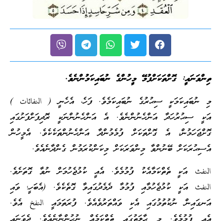
ތިންވަނައީ: ގޮށްތަކަށްފުމޭ މީހުންގެ ނުބައިކަމުންނެވެ
.
މި ނުބައިކަމަކީ ސިޙުރުގެ ނުބައިކަމެވެ. ފަހެ، އެހެނީ ( النفاثات )
އަކީ ސިޙުރުހަދާ އަންހެނުންނެވެ. އެ އަންހެނުންނަކީ ރޮދިފަށްފަށުގައި
ގޮށްޖަހަމުން، އެ ގޮށްތަކަށް ފުމެމުންދާ އަންހެނުންތަކެކެވެ. އެމީހުން
އެސިޙުރަކަށް ބޭނުންވާ މިންވަރަކަށް މިކަންކުރަމުން ގެންދާނެއެވެ.
النفث އަކީ ތެތްކަމާއެކު ފުމުމެވެ. އެއީ ކުޅުޖެހުމަށް ނުވާ ގޮތަށެވެ.
النفث އަކީ ކުޅުޖެހުމާއި ފުމުމާ ދެމެދުގައިވާ ގޮތެކެވެ. (އެބަހީ؛ ވައި
އަނގައިން ނުކުތުމުގައި އެކި ވައްތަރުވެއެވެ. ފުރަތަމައީ النفخ އެވެ.
އެއީ ފުމުމެވެ. މި ޙާލަތުގައި ތެތްކަމެއް ނުހުންނާނެއެވެ. ދެވަނައީ