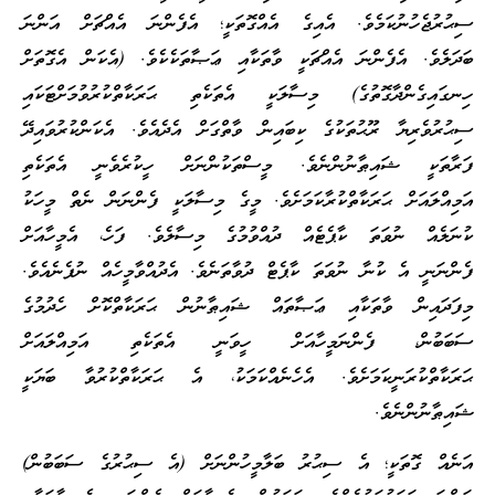
ސިޙުރުޖެހުނުކަމެވެ. އެއިގެ އެއްގޮތަކީ؛ އެފެންނަ އެއްޗަށް އަންނަ
ބަދަލެވެ. އެފެންނަ އެއްޗަކީ ވާތަކާއި ޢަޞާތަކެކެވެ. (އެކަން އެގޮތަށް
ހިނގައިގެންދާގޮތުގެ) މިސާލަކީ އެތަކެތި ޙަރަކާތްކުރުވުމަށްޓަކައި
ސިޙުރުވެރިޔާ ރޫޙުތަކުގެ ކިބައިން ވާތްގަށް އެދެއެވެ. އެކަންކުރުވައިދޭ
ފަރާތަކީ ޝައިޠާނުންނެވެ. މީސްތަކުންނަށް ހީކުރެވެނީ އެތަކެތި
އަމިއްލައަށް ޙަރަކާތްކުރާކަމަށެވެ. މީގެ މިސާލަކީ ފެންނަން ނެތް މީހަކު
ކުނަލެއް ނުވަތަ ކާޕެޓެއް ދުއްވުމުގެ މިސާލެވެ. ފަހެ، އެމީހާއަށް
ފެންނަނީ އެ ކުނާ ނުވަތަ ކާޕެޓް ދުވާތަނެވެ. އެދުއްވާމީހެއް ނުފެނެއެވެ.
މިފަދައިން ވާތަކާއި ޢަޞާތައް ޝައިޠާނުން ޙަރަކާތްކޮށް ހެދުމުގެ
ސަބަބުން، ފެންނަމީހާއަށް ހީވަނީ އެތަކެތި އަމިއްލައަށް
ޙަރަކާތްކުރަނީކަމަށެވެ. އެހެނެއްކަމަކު، އެ ޙަރަކާތްކުރުވާ ބަޔަކީ
ޝައިޠާނުންނެވެ.
އަނެއް ގޮތަކީ؛ އެ ސިޙުރު ބަލާމީހުންނަށް (އެ ސިޙުރުގެ ސަބަބުން)