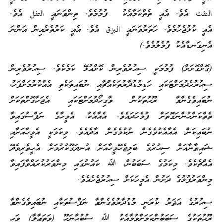
النفث އެވެ. އެއީ ތެތްކަމާއެކު ފުމުމެވެ. ތިންވަނައީ التفل އެވެ.
އެއީ ކުޅުޖެހުމެވެ. ހަތަރުވަނައީ البزق އެވެ. އެއީ ކަރުތެރެއިން އަންނަ
އެނިގަނޑާއެކު ފުމެލުމެވެ.)
(ގޮށްގޮށަށް) ފުމުމަކީ ސިޙުރުވެރިން ކޮށްއުޅޭ ކަމެކެވެ. ސިޙުރުވެރިން
ސިޙުރުހެދުމަށްޓަކައި ހަޑިމުޑުދާރުތަކެއްޗާއި ނުބައިތަކެތި އެއްކުރުމަށްފަހު،
ނުބައިވެގެންވާ ރޫޙުތަކުން ވާގިހޯދުމަށްޓަކައި އެޖަހާގޮށްތަކަށް
ތެތްކަންހުންނަގޮތަށް ފުމެހަދައެވެ. އެއާއެކު، އެމީހާގެ ނަފްސުގައިވާ
ނުބައިކަން އެއާއެކުވެގެން ނުކުމެގެން އާދެއެވެ. މިކަމަކީ އެމީހާއަށާއި
ޝައިޠާނާއަށް ސިޙުރުގެ ބަލިޖެހޭމީހާއަށް އުނދަގޫކުރުމަށް އެހީތެރިވެދޭ
އެއްޗެކެވެ. މިކަމުގެ ސަބަބުން، ﷲ ކައުނުގައި މިންވަރުކުރައްވާފައިވާ
މިންވަރުފުޅުގެ ދަށުން އެމީހަކަށް ސިޙުރުޖެހެއެވެ.
ސިޙުރުގެ އަޘަރު ކުރަނީ މުޑުދާރުވެގެންވާ ނަފްސުތަކާއި ނުބައިވެގެންވާ
ރޫޙުތަކުގެ ސަބަބުންކަމަށްވުމާއެކު ﷲ ސުބުޙާނަހޫ (ވަތަޢާލާ) ވަޙީ