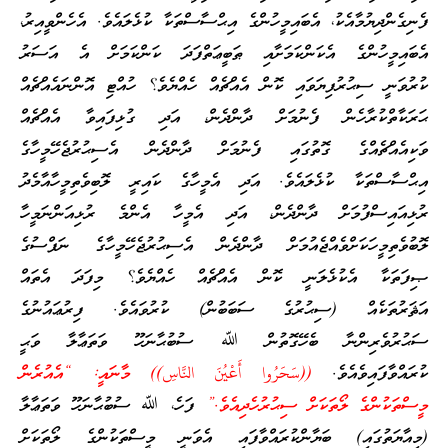
ފެނިގެންދިޔުމާއެކު، އެބައިމީހުންގެ އިޙްސާސްތަކާ ކުޅެލައެވެ. އެހެންވީއިރު،
އެބައިމީހުންގެ އެކަންކަމަށާއި ޠަބީޢަތްފަދަ ކަންކަމަށް އެ އަސަރު
ކުރުވަނީ ސިޙުރުފިޔަވައި ކޮން އެއްޗެއް ހެއްޔެވެ؟ ހުއްޓި އޮންނައެއްޗެއް
ޙަރަކާތްކުރާހެން ފެނުމަށް ދާންދެން، އަދި ގުޅިފައިވާ އެއްޗެއް
ވަކިއެއްޗެއްގެ ގޮތުގައި ފެނުމަށް ދާންދެން އެސިޙުރުޖެހޭމީހާގެ
އިޙްސާސްތަކާ ކުޅެލައެވެ. އަދި އެމީހާގެ ކައިރީ ލޮބިވެތިމީހާއާމެދު
ރުޅިއައިސްފުމަށް ދާންދެން، އަދި އެމީހާ އެންމެ ރުޅިއަންނަމީހާ
ލޮބުވެތިމީހަކަށްވެއްޖެއުމަށް ދާންދެން އެސިޙުރުޖެހޭމީހާގެ ނަފްސުގެ
ޞިފަތަކާ އެކުޅެލަނީ ކޮން އެއްޗެއް ހެއްޔެވެ؟ މިފަދަ އެތައް
އަޘަރުތަކެއް (ސިޙުރުގެ ސަބަބުން) ކުރުވައެވެ. ފިރުޢައުނުގެ
ސަޙުރުވެރިންނާ ބެހޭގޮތުން ﷲ ސުބުޙާނަހޫ ވަތަޢާލާ ވަޙީ
ކުރައްވާފައިވެއެވެ.
((سَحَرُوا أَعْيُنَ النَّاسِ))
މާނައީ: “އެއުރެން
މީސްތަކުންގެ ލޯތަކަށް ސިޙުރުހެދިއެވެ.”
ފަހެ، ﷲ ސުބުޙާނަހޫ ވަތަޢާލާ
(މިއާޔަތުގައި) ބަޔާންކުރައްވާފައި އެވަނީ މީސްތަކުންގެ ލޯތަކަށް