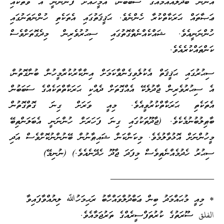
އަންނަ ބަދަލުއައުމެއްގެ ސަބަބުން، އެމީހާއަށް ފެންނަނީ އެ ވާތަކާއި
ޢަޞާތައް ޙަރަކާތްކުރާ ހެންނެވެ. ޙަޤީޤަތުގައި އެތަކެތި ހުންނަތަނުގައި
ހުންނަނީއެވެ. ޝައްކެއްނެތްގޮތުގައި ސިޙުރުވެރިން މިދެގޮތަށްވެސް
ކަންތައްކުރެއެވެ.
ސިޙުރުގައި ޙަޤީޤަތް އެކުލެވިގެންވާކަމަށް އިންކާރުކުރާމީހުން ބުނާގޮތުން،
އެ ސިޙުރުވެރިން ޖާދުލެކޭ އެއްގޮތަށް ދެއްކި ޙަރަކާތްތަކެއްގެ ސަބަބުން
އެތަކެތި ޙަރަކާތްކުރުވީއެވެ. މިއީ ވަރަށް ގިނަ ގޮތްގޮތުން
ބާޠިލުބުނުމެކެވެ. (ޖާދޫތަކުގައި ގިނަ ފަހަރަށް ހުންނަނީ އެބަލަންތިބޭ
މީހުންނަށް އޮޅުވާލުމެވެ. މިކަންކަން ޝައިޠާނުން ބޭނުންނުކޮށްވެސް އަދި
ސިޙުރު ހެދުމެއްނެތިވެސް މިފަދަ ޖާދޫ ހެދޭނެއެވެ.) (ނުނިމޭ)
_______________________
* މިއީ މުޙައްމަދު ބިން ޢަބްދުލްވައްހާބު ރަޙިމަހުﷲ ލިޔުއްވާފައިވާ
الفلق ސޫރަތުގެ ކުރުތަފްސީރެއްގެ ތަރުޖަމާއެވެ.