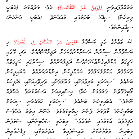
ކުރައްވާފައިވަނީ
((وَمِنْ شَرِّ النَّفَّاثَاتِ))
އެވެ. މުޛައްކަރު (އެބަހީ؛
ފިރިހެން) ޞީޣާގެ ބަދަލުގައި މުއައްނަޘް (އެބަހީ؛ އަންހެން)
ޞީޣާއިންނެވެ.
ﷲ ތަޢާލާގެ ވަޙީ ބަސްފުޅު
((وَمِنْ شَرِّ النَّفَّاثَاتِ فِي الْعُقَدِ))
މި
ބަސްފުޅުން ސިޙުރުން އަސަރުކުރުވާކަމަށް ދަލީލުކޮށްދެއެވެ. އަދި އޭގައި
ޙަޤީޤަތް އެކުލެވިގެންވާކަމަށްވެސް ދަލީލުކުރެއެވެ. ސިޙުރުގައި ޙަޤީޤަތެއް
ވާކަމާމެދު އަހުލުލްކަލާމްގެ ބައެއްމީހުން އިންކާރުކުރެއެވެ. އެބައިމީހުން
ބުނެއެވެ. “ސިޙުރަކީ ބަލިވުމަށާއި، މަރާލުމަށާއި، ވަރިތޮޅިއަށާއި، (ދެމީހަކު
ލޯބީގެގޮތުން ގުޅުވުމަށް ހަދާ) އިސްތިރިއަށް އަސަރުކުރުވާ އެއްޗެއް
ނޫނެވެ.” އެބައިމީހުން ބުނެއެވެ. “ސިޙުރަކީ ހަމައެކަނި ސިޙުރަށް
ބަލާމީހުންގެ ލޯތަކަށް ފެންނަ ޚިޔާލީކަމެކެވެ. އެނޫން އިތުރު އެއްވެސް
ޙަޤީޤަތެއް އެކަމުގައި ނުވެއެވެ.” މިބަހަކީ ޞަޙާބީންނާއި، ސަލަފުން
ކިބައިން ތަވާތުރުކޮށް އައިސްފައިވާ އަޘަރުތަކާއި، ފިޤުހުވެރީން