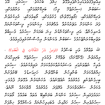
އިއްތިފާޤުވެވަޑައިގެންފައިވާގޮތާ ޚިލާފު ބަހެކެވެ. ސިޙުރަކީ، އޭގެ
ސަބަބުން (ސިޙުރުޖެހޭ މީހާ) ބަލިކޮށްލުމަށާއި، މަރާލުމަށާއި،
ވަރިކޮށްލުމަށާއި، (ލޯބީގެގޮތުން) ގުޅުވުމަށާއި، ލޯބިވުމަށާއި، ރުޅިކުރުވުން
ފަދަ ކަންކަމަށް އަޘަރުކުރުވާ އެއްޗެކެވެ. މިކަންކަމަކީ މީސްތަކުންނަށް
އެނގިގެންވާ، އަދި މީސްތަކުންކުރެ ގިނަ ބަޔަކަށް ސިޙުރުގެ މުޞީބާތް
ތަޖުރިބާކުރަންޖެހުމުގެ ސަބަބުން އެކަންކަން އިޙްސާސްކުރެވިފައިވެއެވެ.
ﷲ ތަޢާލާގެ ވަޙީ ބަސްފުޅު
((وَمِنْ شَرِّ النَّفَّاثَاتِ فِي الْعُقَدِ))
،
މިއާޔަތުން (ގޮށްގޮށަށް) ތެތްކޮށް ފުމުމަކީ ސިޙުރުޖެހޭ ބަލިމީހާއަށް،
އެމީހާ ނެތްތަނުގައި އަސަރުކުރުވާކަމެއްކަމަށް ދަލީލުކުރެއެވެ. ސިޙުރަކީ
ޚިޔާލެއްކަމަށް ބުނާމީހުން ބުނާގޮތުން ހަށިގަނޑުގެ ބޭރުފުށުން
ބީހިގެންމެނުވީ ގެއްލުމެއް ނުދެވޭނެއެވެ. އެހެންކަމުން އެގޮތަށް ފުމުމަކީ،
އެކަމުން ސަލާމަތްކަމަށް އެދޭފަދަ ގެއްލުމެއް އޮތްކަމެއް ނޫނެވެ.
ހަމައެފަދައިން ސިޙުރުގެ ކަންކަން ބަލަންތިބޭ އެތައް ބައެއްގެ ލޯތަކަށް
ސިޙުރުވެރިން ސިޙުރު ހަދާއިރު، އެބައިމީހުންނަށް އަޞްލުގޮތާ ޚިލާފަށް