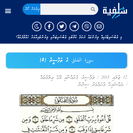
އިތުރަށް ހޯދާ
މި ވެބްސައިޓުގައިވާ ލިޔުންތައް ނަކަލު ކުރާނަމަ މި ވެބްސައިޓަށާއި ލިޔުންތެރިއާއަށް ހަވާލާދެއްވާ!
سورة الفلق ގެ ތަފްސީރު (2)
12 ޖުލައި 2013
/
ތަފްސީރު
,
ޤުރުއާނާއި އޭގެ ޢިލްމުތައް
/
އައްޝައިޚް މުޙައްމަދު ސިނާން