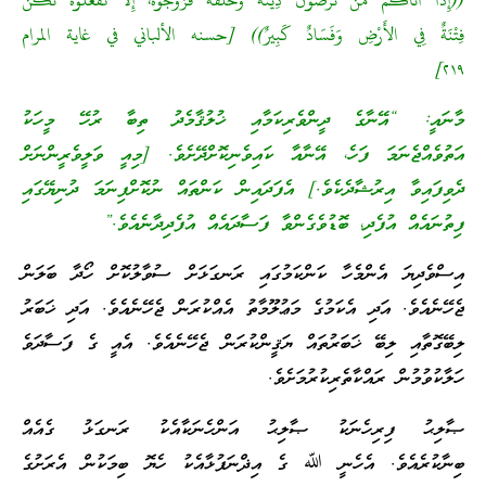
((إِذَا أَتَاكُمْ مَنْ تَرْضَوْنَ دِينَهُ وَخُلُقَهُ فَزَوِّجُوهُ، إِلاَّ تَفْعَلُوه تَكُنْ
فِتْنَةٌ فِي الأَرْضِ وَفَسَادٌ كَبِيرٌ)) [حسنه الألباني في غاية المرام
٢١٩]
މާނައީ: “އޭނާގެ ދީންވެރިކަމާއި ޚުލުޤާމެދު ތިބާ ރުހޭ މީހަކު
އަތުވެއްޖެނަމަ ފަހެ، އޭނާއާ ކައިވެނިކޮށްދޭށެވެ. [މިއީ ވަލީވެރީންނަށް
ދެވިފައިވާ އިރުޝާދެކެވެ.] އެފަދައިން ކަންތައް ނުކޮށްފިނަމަ ދުނިޔޭގައި
ފިތުނައެއް އުފެދި، ބޮޑުވެގެންވާ ފަސާދައެއް އުފެދިދާނެއެވެ.”
އިސްވެދިޔަ އެންމެހާ ކަންކަމުގައި ރަނގަޅަށް ސުވާލުކޮށް ހޯދާ ބަލަން
ޖެހޭނެއެވެ. އަދި އެކަމުގެ މަޢުލޫމާތު އެއްކުރަން ޖެހޭނެއެވެ. އަދި ޚަބަރު
ލިބޭގޮތާއި ލިބޭ ޚަބަރުތައް ޔަޤީންކުރަން ޖެހޭނެއެވެ. އެއީ ގެ ފަސާދަވެ
ހަލާކުވުމުން ރައްކާތެރިކުރުމަށެވެ.
ޞާލިޙު ފިރިހެނަކު ޞާލިޙު އަންހެނަކާއެކު ރަނގަޅު ގެއެއް
ބިނާކުރެއެވެ. އެހެނީ ﷲ ގެ އިޛްނަފުޅާއެކު ހެޔޮ ބިމަކުން އެރަށުގެ