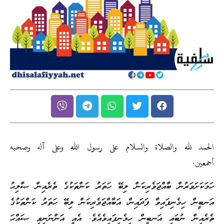
الحمد لله والصلاة والسلام على رسول الله وعلى آله وصحبه
أجمعين.
ހަމަކަށަވަރުން ބާއްޖަވެރިކަން ލިބޭ ހަތަރު ކަންތަކުގެ ތެރެއިން ޞާލިޙު
އަނބީން ހިމެނިފައިވާ ފަދައިން، އަބާއްޖަވެރިކަން ލިބޭ ހަތަރު ކަންތަކުގެ
ތެރެއިން ނުބައި އަނބީން ހިމެނިފައިވެއެވެ. އެއީ އަންނަނިވި ޞައްޙަ