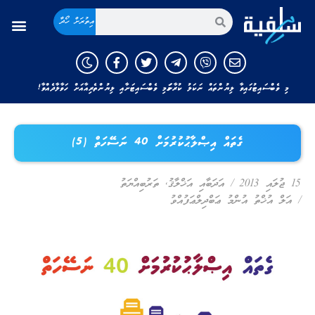
އިތުރަށް ހޯދާ
މި ވެބްސައިޓުގައިވާ ލިޔުންތައް ނަކަލު ކުރާނަމަ މި ވެބްސައިޓަށާއި ލިޔުންތެރިއާއަށް ހަވާލާދެއްވާ!
ގެތައް އިޞްލާޙުކުރުމަށް 40 ނަސޭހަތް (5)
15 ޖުލައި 2013
/
އަދަބާއި އަޚްލާޤު
,
ތަރުބިއްޔަތު
/
އަލް އުޚްތު އުންމު ޢަބްދިލްޢަފުއްވު