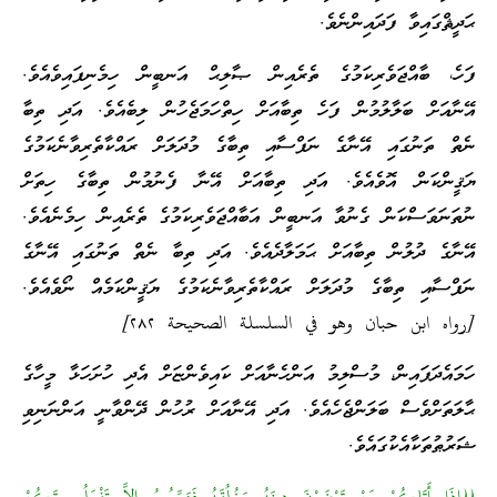
ޙަދީޘްގައިވާ ފަދައިންނެވެ.
ފަހެ، ބާއްޖަވެރިކަމުގެ ތެރެއިން ޞާލިޙް އަނބީން ހިމެނިފައިވެއެވެ.
އޭނާއަށް ބަލާލުމުން ފަހެ ތިބާއަށް ހިތްހަމަޖެހުން ލިބެއެވެ. އަދި ތިބާ
ނެތް ތަނުގައި އޭނާގެ ނަފްސާއި ތިބާގެ މުދަލަށް ރައްކާތެރިވާނެކަމުގެ
ޔަޤީންކަން އޮވެއެވެ. އަދި ތިބާއަށް އޭނާ ފެނުމުން ތިބާގެ ހިތަށް
ނުތަނަވަސްކަން ގެނުވާ އަނބީން އަބާއްޖަވެރިކަމުގެ ތެރެއިން ހިމެނެއެވެ.
އޭނާގެ ދުލުން ތިބާއަށް ޙަމަލާދެއެވެ. އަދި ތިބާ ނެތް ތަނުގައި އޭނާގެ
ނަފްސާއި ތިބާގެ މުދަލަށް ރައްކާތެރިވާނެކަމުގެ ޔަޤީންކަމެއް ނޯވެއެވެ.
[رواه ابن حبان وهو في السلسلة الصحيحة ٢۸٢]
ހަމައެދަފައިން، މުސްލިމު އަންހެނާއަށް ކައިވެންޏަށް އެދި ހުށަހަޅާ މީހާގެ
ޙާލަތަށްވެސް ބަލަންޖެހެއެވެ. އަދި އޭނާއަށް ރުހުން ދޭންވާނީ އަންނަނިވި
ޝަރުޠުތަކާއެކުގައެވެ.