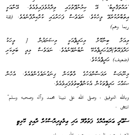
‘އައްތަޤްރީބު’ އޭ ކިޔުނުފޮތުގައި ވިދާޅުވެފައިވެއެވެ. އޭނާއަކީ
އިތުބާރުކުރެވޭ މީހެކެވެ. ނަމަވެސް ފަހަރުގައި ކުށްކިޔާފާނެއެވެ. (ثقة
ربما وهم)
މިއަށް ބިނާކޮށް މިޙަދީޘްއަކީ މިސަނަދުން [ މީހަކު
ހަދާފައޮތް]ދޮގުޙަދީޘްއެކޭ ނުބުނެވޭނެއެވެ. ނަމަވެސް މިއީ ބަލިކަށި
(ضعيف) ޙަދީޘްއެކެވެ.
މިނޫނަސް ރަމަޟާންމަހުގެ މާތްކަން ގިނަގުނަވެގެންވެއެވެ. އެހެން
ޞައްޙަ ޙަދީޘްތަކުން އެކަންޘާބިތުވެފައިވެއެވެ.
وبالله التوفيق ، وصلى الله على نبينا محمد وآله وصحبه وسلم”
انتهى .
ސުޢޫދީ ޢަރަބިއްޔާގެ ފަތުވާދޭ އަދި ޢިލްމީދިރާސާކުރާ ދާއިމީ ކޮމިޓީ