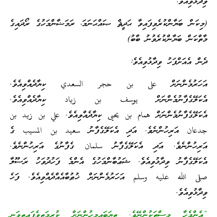
ވިދާޅުވިއެވެ:
(މިކަން ބަޔާންކުރެވިފައިވާ ޙަދީޘް ޞައްޙަނަމަ، ރަމަޟާންމަހުގެ ރޯދައިގެ
މާތްކަން ބަޔާންކުރެވުނު ބާބު)
ދެން އެއަށްފަހު ވިދާޅުވިއެވެ:
އަހަރުމެންނަށް على بن حجر السعدي ކިޔާދެއްވިއެވެ.
އެކަލޭގެފާނުމެންނަށް يوسف بن زياد ކިޔާދެއްވިއެވެ.
އެކަލޭގެފާނުމެންނަށް همام بن يحيى ކިޔާދެއްވިއެވެ. علي بن زيد بن
جدعان އަރިހުންނެވެ. އަދި އެކަލޭގެފާނު سعيد بن المسيب ގެ
އަރިހުންނެވެ. އަދި އެކަލޭގެފާނު سلمان ގެފާނުގެ އަރިހުންނެވެ.
އެކަލޭގެފާނު ވިދާޅުވިއެވެ. ޝަޢުބާންމަހުގެ އެންމެ ފަހުދުވަހު ރަސޫލާ
صلى الله عليه وسلم އަހަރުމެންނަށް ޚުޠުބާއެއްދެއްވިއެވެ. ފަހެ
ވިދާޅުވިއެވެ.
“އެންމެހާ މީސްތަކުންނޭވެ. ތިޔަބައިމީހުންނަށް ކުރިމަތިވެފައިތިވަނީ