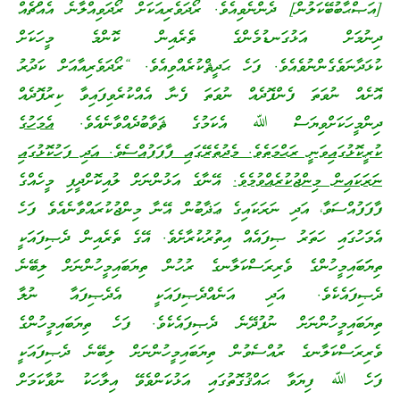
[އަޞްޙާބުބޭކަލުން] ދެންނެވިއެވެ. ރޯދަވެރިއަކަށް ރޯދަވިއްލާނެ އެއްޗެއް
ދިނުމަށް އަޅުގަނޑުމެންގެ ތެރެއިން ކޮންމެ މީހަކަށް
ކުޅަދާނަވެގެންނުވެއެވެ. ފަހެ ޙަދީޘްކުރެއްވިއެވެ. “ރޯދަވެރިއާއަށް ކަދުރު
އޮށެއް ނުވަތަ ފެންފޮދެއް ނުވަތަ ފެނާ އެއްކުރެވިފައިވާ ކިރުފޮދެއް
ދިންމީހަކަށްވިޔަސް ﷲ އެކަމުގެ ޘަވާބުދެއްވާނެއެވެ.
އެމަހުގެ
ކުރީކޮޅުގައިވަނީ ރަޙްމަތެވެ. މެދުތެރޭގައި ފާފަފުއްސެވެ. އަދި ފަހުކޮޅުގައި
ނަރަކައިން މިންޖުކުރެއްވުމެވެ.
އޭނާގެ އަޅުންނަށް ލުއިކޮށްދީފި މީހެއްގެ
ފާފަފުއްސަވާ، އަދި ނަރަކައިގެ ޢަޛާބުން އޭނާ މިންޖުކުރައްވާނެއެވެ ފަހެ
އެމަހުގައި ހަތަރު ޞިފައެއް އިތުރުކުރާށެވެ. އޭގެ ތެރެއިން ދެޞިފައަކީ
ތިޔަަބައިމީހުންގެ ވެރިރަސްކަލާނގެ ރުހުން ތިޔަބައިމީހުންނަށް ލިބޭނެ
ދެޞިފައެކެވެ. އަދި އަނެއްދެޞިފައަކީ އެދެޞިފައާ ނުލާ
ތިޔަބައިމީހުންނަށް ނުފުދޭނެ ދެޞިފައެކެވެ. ފަހެ ތިޔަބައިމީހުންގެ
ވެރިރަސްކަލާނގެ ރުއްސެވުން ތިޔަބައިމީހުންނަށް ލިބޭނެ ދެޞިފައަކީ
ފަހެ ﷲ ފިޔަވާ ޙައްޤުގޮތުގައި އަޅުކަންވެވޭ އިލާހަކު ނުވާކަމަށް