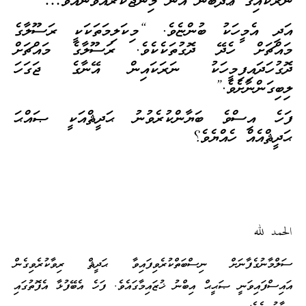
ނަރަކައިގެ ޢަޛާބުން އޭނާ މިންޖުކުރައްވާނެއެވެ…”
އަދި އެމީހަކު ބުންޏެވެ. “މިކަލިމަތަކަކީ ރަސޫލާގެ
މައްޗަށް ހެދޭ ދޮގުތަކެކެވެ. ރަސޫލާގެ މައްޗަށް
ދޮގުހަދައިފިމީހަކު ނަރަކައިން އޭނާގެ ޖަގަހަ
ލިބިގަންނާށެވެ.”
ފަހެ އިސްވެ ބަޔާންކުރެވުނު ޙަދީޘްއަކީ ޞައްޙަ
ޙަދީޘްއެއް ހެއްޔެވެ؟
الحمد لله
ސަލްމާނުގެފާނަށް ނިސްބަތްކުރެވިފައިވާ ޙަދީޘް ރިވާކުރެވިގެން
އައިސްފައިވަނީ ޞަޙީޙް އިބްނު ޚުޒައިމާގައެވެ. ފަހެ އެބޭފުޅާ އެފޮތުގައި