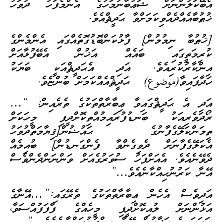
އެބޭކަލުންނަށް ޝަޢުބާނުމަހުގެ އެންމެފަހު ދުވަހު
ޚުޠުބާއެއްދެއްވިކަމަށްވާ ޙަދީޘްއެވެ.
[ޚުޠުބާ ނިމުމުން] ފާޅުކަންބޮޑުގޮތެއްގައި އެންމެންގެ
ކުރިމަތީގައި ބައެއް އަޚުން އެބޭފުޅާއަށް
އިންކާރުކުރިއެވެ. އަދި އެޙަދީޘްއަކީ ބަޔަކު
ހަދާފައިވާ(موضوع) ޙަދީޘްއެއްކަމަށް ބުންޏެވެ.
އަދި އެ ޙަދީޘްގައިވާ ޢިބާރާތްތަކުގެ ތެރެއިން: “…
ރޯދަވެރިއަކު ބަނޑުފުރައިމުއްތިކޮށްދީފި މީހަކަށް
ތިމަންކަލޭގެފާނުގެ ޙައުޟުން[ޤިޔާމަތްދުވަހު
އެކަލޭގެފާނަށް ދެވިގެންވާ ފެންގަނޑުން] ބުއިމެއް
ދެވޭނެއެވެ. އެއަށްފަހު ސުވަރުގެއަށް ވަންނަންދެންވެސް
އޭނާ ކަރުނުހިއްކާނެއެވެ…”
އަދިވެސް އެހެން ޢިބާރާތްތަކުގެ ތެރޭގައި:”…އޭނާގެ
އަޅުންނަށް ލުއިކޮށްދީފި މީހެއްގެ ފާފަފުއްސަވާ،