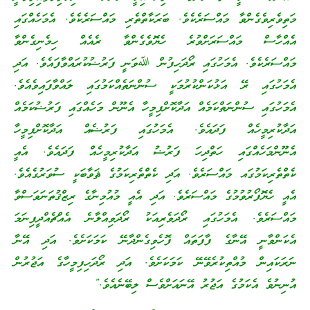
މަތިވެރިވެގެންވާ މައްސަރެކެވެ. ބަރަކާތްތެރި މައްސަރެކެވެ. އެމަހެއްގައި
އެއްހާސް މައްސަރަށްވުރެ ހެޔޮވެގެންވާ ރެއެއް ހިމެނިގެންވާ
މައްސަރެކެވެ. އެމަހުގައި ރޯދަހިފުން ﷲވަނީ ފަރުޟުކުރައްވާފައެވެ. އަދި
އެމަހުގައި ރޭ އަޅުކަންކުރުމަކީ ސުންނަތެއްކަމުގައި ލައްވާފައިވެއެވެ.
އެމަހުގައި ސުންނަތްކަމެއް އަދާކޮށްފިމީހާ އެނޫން މަހެއްގައި ފަރުޟުކަމެއް
އަދާކުރިމީހެއް ފަދައެވެ. އެމަހުގައި ފަރުޟެއް އަދާކޮށްފިމީހާ
އެނޫންމަހެއްގައި ހަތްދިހަ ފަރުޟު އަދާކުރިމީހެއް ފަދައެވެ. އެއީ
ކެތްތެރިކަމުގައ މައްސަރެވެ. އަދި ކެތްތެރިކަމުގެ ޘަވާބަކީ ސުވަރުގެއެވެ.
އެއީ ހެޔޮފޯރުވުމުގެ މައްސަރެވެ. އަދި އެއީ މުއުމިނާގެ ރިޒްޤުތަނަވަސްވާ
މައްސަރެވެ. އެމަހުގައި ރޯދަވެރިއަކު ރޯދަވިއްލާނެ އެއްޗެއްދީފިނަމަ
އެކަންވާނީ އޭނާގެ ފާފަތައް ފޮހެވިގެންދާނޭ ކަމަކަށެވެ. އަދި އޭނާ
ނަރަކައިން މުއްތިކުރެވޭނޭ ކަމަކަށެވެ. އަދި ރޯދަހިފިމީހާގެ އަޖުރުން
އުނިނުވެ އެކަމުގެ އަޖުރު އޭނައަށްވެސް ލިބޭނެއެވެ.”