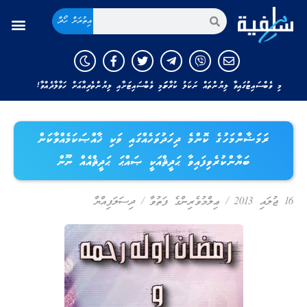
އިތުރަށް ހޯދާ
މި ވެބްސައިޓުގައިވާ ލިޔުންތައް ނަކަލު ކުރާނަމަ މި ވެބްސައިޓަށާއި ލިޔުންތެރިއާއަށް ހަވާލާދެއްވާ!
ރަމަޟާންމަހުގެ ކޮންމެ ދިހަދުވަހެއްގައި ވަކި ޚާއްޞަކަމެއްވާކަން
ބަޔާންކުރެވިފައިވާ ޙަދީޘްއަކީ ޞައްޙަ ޙަދީޘްއެއް ނޫން
16 ޖުލައި 2013
/
ޢިލްމުވެރިންގެ ފަތުވާ
/
ދިސަލަފިއްޔާ