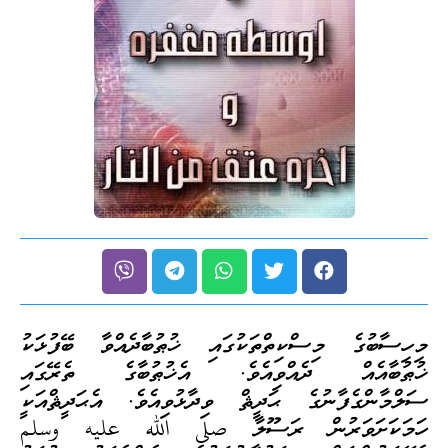
މިހިސާބުގެ މިސްކިތްތަކުގައި ޚުޠުބާދެއްވާ ބޭފުޅަކު
ޚުޠުބާއެއް ދެއްވިއެވެ. އެޚުޠުބާގެ ތެރޭގައި
ސަލްމާންގެފާނުގެ ޙަދީޘް ވިދާޅުވިއެވެ. އެޙަދީޘްއަކީ
ހަމަކަށަވަރުން ރަސޫލާ صلى الله عليه وسلم