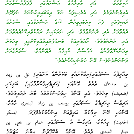
ހެކިވުމެވެ. އަދި އެއިލާހުގެ ޙަޟްރަތުގައި ފާފަފުއްސެވުމަށް
އެދިދެންނެވުމެވެ. އަދި އެދެޞިފައާ ނުލާ ތިޔަބައިމީހުންނަށް ނުފުދޭނެ
ދެޞިފައަކީ ފަހެ ތިޔަބައިމީހުން ﷲގެ ޙަޟްރަތުގައި ސުވަރުގެ
ދެއްވުަމަށް އެދި ދެންނެވުމެވެ. އަދި ނަރަކައިން ރައްކާތެރިކޮށްދެއްވުމަށް
އެދި ދެންނެވުމެވެ. ރޯދަވެރިއަކު ބަނޑުފުރައިމުއްތިކޮށްދީފި މީހަކަށް
ތިމަންކަލޭގެފާނުގެ ޚައުޟުން ބުއިމެއް ދެވޭނެއެވެ. ސުވަރުގެއަށް
ވަންނަންދެންވެސް އޭނާ ކަރުނުހިއްކާނެއެވެ.”
މިޙާދީޘްގެ ސަނަދުގައި[ރިވާކުރެއްވި ބޭކަލުންގެ ތެރޭގައި] على بن زيد
بن جدعان ވެއެވެ. އޭނާއަކި [ޙަދީޘްރިވާކުރުމުގައި] ބަލިކަށި
(ضعيف) މީހެކެވެ. އެއީ އޭނާގެ ހިތުދަސްކުރުމުގެ ބާރު ދެރަވީމައެވެ.
އަދިވެސް މިޙަދީޘްގެ ސަނަދުގައި يوسف بن زياد البصري ވެއެވެ.
އޭނާއަކީ އޭނާ ރިވާކުރާ ޙަދީޘްއަށް އިންކާރުކުރެވޭފަދަ (منكر
الحديث) މީހެކެވެ. އަދިވެސް އެ ސަނަދުގައި همام بن يحيى بن
دينار العودي ވެއެވެ. އޭނާއާ ބެހޭގޮތުން އިބްނު ޙަޖަރުގެ