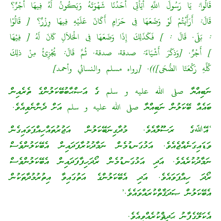
قَالُوا: يَا رَسُولَ اللَّهِ أَيَأْتِى أَحَدُنَا شَهْوَتَهُ وَيَكُونُ لَهُ فِيهَا أَجْرٌ؟
قَالَ: أَرَأَيْتُمْ لَوْ وَضَعَهَا فِى حَرَامٍ أَكَانَ عَلَيْهِ فِيهَا وِزْرٌ؟ [ قَالُوْا
: بَلَى. قَالَ : ] فَكَذَلِكَ إِذَا وَضَعَهَا فِى الْحَلاَلِ كَانَ لَهُ [ فِيْهَا
] أَجْرٌ. [وَذكَرَ أَشْيَاءً: صدقة، صدقة. ثُمَّ قَالَ: يُجْزِئُ مِنْ ذلِكَ
كُلِّهِ رَكْعَتَا الضُّحَى])). [رواه مسلم والنسائي وأحمد]
ނަބިއްޔާ صلى الله عليه و سلم ގެ އަޞްޙާބުބޭކަލުންގެ ތެރެއިން
ބައެއް ބޭކަލުން ނަބިއްޔާ صلى الله عليه و سلم އަށް ދެންނެވިއެވެ.
‘އޭﷲގެ ރަސޫލާއެވެ. މުދާގިނަބޭކަލުން އަޖުރުތައްހިއްޕަވައިގެން
ވަޑައިގަނެއްޖެއެވެ. އަޅުގަނޑުމެން ނަމާދުކުރާފަދައިން އެބޭކަލުންވެސް
ނަމާދުކުރެއެވެ. އަދި އަޅުގަނޑުމެން ރޯދަހިފާފަދައިން އެބޭކަލުންވެސް
ރޯދަ ހިއްޕަވައެވެ. އަދި އެބޭކަލުންގެ އަތުގައިވާ އިތުރުމުދާތަކުން
އެބޭކަލުން ޞަދަޤާތްކުރައްވައެވެ.’
އެކަލޭގެފާނު ޙަދީޘްކުރެއްވިއެވެ.