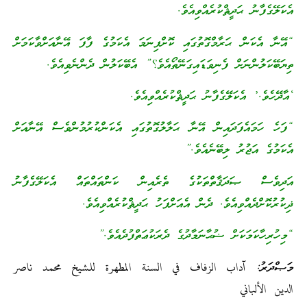
އެކަލޭގެފާނު ޙަދީޘްކުރެއްވިއެވެ.
“އޭނާ އެކަން ޙަރާމްގޮތުގައި ކޮށްފިނަމަ އެކަމުގެ ފާފަ އޭނާއަށްވާކަމަށް
ތިޔަބޭކަލުންނަށް ފެނިވަޑައިގަނޭތޯއެވެ؟” އެބޭކަލުން ދެންނެވިއެވެ.
‘އާދޭހެވެ.’ އެކަލޭގެފާނު ޙަދީޘްކުރެއްވިއެވެ.
“ފަހެ ހަމައެފަދައިން އޭނާ ޙަލާލުގޮތުގައި އެކަންކުރުމުންވެސް އޭނާއަށް
އެކަމުގެ އަޖުރު ލިބޭނެއެވެ.”
އަދިވެސް ޞަދަޤާތްތަކުގެ ތެރެއިން ކަންތައްތައް އެކަލޭގެފާނު
ޛިކުރުކޮށްދެއްވިއެވެ. ދެން އެއަށްފަހު ޙަދީޘްކުރެއްވިއެވެ.
“މިހުރިހާކަމަކަށް ޟުޙާނަމާދުގެ ދެރަކުޢަތްފުދެއެވެ.”
މަޞްދަރު: آداب الزفاف في السنة المطهرة للشيخ محمد ناصر
الدين الألباني