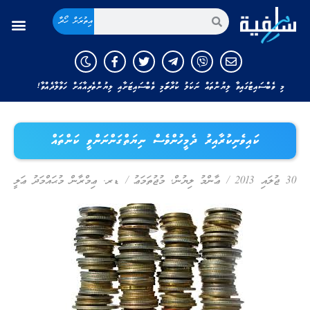
އިތުރަށް ހޯދާ
މި ވެބްސައިޓުގައިވާ ލިޔުންތައް ނަކަލު ކުރާނަމަ މި ވެބްސައިޓަށާއި ލިޔުންތެރިއާއަށް ހަވާލާދެއްވާ!
ކައިވެނިކުރާއިރު ދެމީހުންވެސް ނިޔަތްގަންނަންވީ ކަންތައް
30 ޖުލައި 2013
/
ޢާންމު ލިޔުން
,
މުޖުތަމަޢު
/
ޑރ. ޢިމްރާން މުޙައްމަދު ޢަލީ