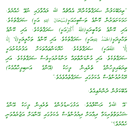
“ތިޔަބޭކަލުން ޞަދަޤާތްކުރާނޭ އެއްޗެއް ﷲ ލައްވާފައި ނުވޭ ހެއްޔެވެ.
ހަމަކަށަވަރުން ކޮންމެ ތަސްބީޙައަކީ(سُبْحَانَ الِلهِ އަކީ) ޞަދަޤާތެކެވެ.
އަދި ކޮންމެ ތަކްބީރަކީ(اللهُ أَكْبَرُއަކީ) ޞަދަޤާތެކެވެ. އަދި ކޮންމެ
ތަޙްމީދަކީ(الحَمْدُ لِلهِއަކީ) ޞަދަޤާތެކެވެ. އަދި ކޮންމެ ތަހްލީލަކީ(لَا إِلٰهَ
إِلَّا اللهُއަކީ) ޞަދަޤާތެކެވެ. ހެޔޮކަންތައްތަކަށް އަމުރުކުރުމަކީ
ޞަދަޤާތެކެވެ. އަދި މުންކަރާތްތައް މަނާކުރުމަކީވެސް ޞަދަޤާތެކެވެ. އަދި
ތިޔަބައިމީހުންގެ ތެރެއިން މީހަކު (އޭނާގެ އަނބިމީހާއާއެކު)
ރޭކުރުމުންވެސް އެކަމުގައި ޞަދަޤާތެއްވެއެވެ.”
އެބޭކަލުން ދެންނެވިއެވެ.
‘އޭ ﷲގެ ރަސޫލާއެވެ. އަޅުގަނޑުމެންގެ ތެރެއިން މީހަކު އޭނާގެ
ޝަޙުވަތްތެރިކަމާ ދިމާއަށް ދިޔުމުންވެސް އެކަމުގައި އޭނާއަށް އަޖުރެއްވަނީ
ހެއްޔެވެ؟’