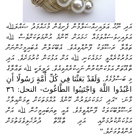
އަދި ނޫޙު ޢަލައިހިއްސަލާމުން ފެށިގެން
މުޙައްމަދު ޞައްލަﷲ
ޢަލައިހިވަސައްލަމައާ ހަމައަށް ކޮންމެ އުންމަތަކަށްވެސް ﷲ
ތަޢާލާ ރަސޫލަކު ފޮނުއްވިއެވެ. އެބޭކަލުން އެބައިމީހުންނަށް
އަމުރުކުރެއްވީ ހަމައެކަނި ﷲ އަށް އަޅުކަ
ން ކުރުމަށެވެ. އަދި
ތާޣޫތަށް އަޅުކަންކުރުން ނަހީކުރެއްވިއެވެ. ދަލީލަކީ ﷲ ތަޢާލާގެ
މި ބަސްފުޅެވެ.
وَلَقَدْ بَعَثْنَا فِي كُلِّ أُمَّةٍ رَسُولًا أَنِ
اعْبُدُوا اللَّهَ وَاجْتَنِبُوا الطَّاغُوتَ- النحل: ٣٦
މާނަ: “އަދި ހަމަކަށަވަރުން ކޮންމެ އުއްމަތަކަށް ތިމަންއިލާހު
ރަސޫލުބޭކަލަކު ފޮނުއްވީމެވެ. އެއީ ތިޔަބައިމީހުން ﷲ އަށް
އަޅުކަންކުރުމަށާއި އަދި ޠާޣޫތާ ދުރުހެލިވެގަތުމަށް
އެންގެވުމަށެވެ.”