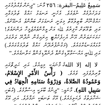
–
سَمِيعٌ عَلِيمٌ
البقرة: ٢٥٦
މާނަ: “ދީނަށް ވެއްދުމުގައި
ގަދަހެދުމެއް ނުވެއެވެ. އެހެނީ ރަނގަޅު ޙައްޤު ތެދުމަގާއި
ޙައްޤުނޫން ބާޠިލުގޮތް މިވަނީ ރަނގަޅަށް ބަޔާންވެ އެނގޭށެވެ.
އަދި ޠާޣޫތަށް ކާފިރުވެ ﷲ އަށް އީމާންވެއްޖެމީހާ ދަންނައެވެ!
ހަމަކަށަވަރުން އޭނާ އެހިފެހެއްޓީ އިރައިގެން ނުދާނޭ ވަރުގަދަ
އުޅައްގަނޑެއްގައެވެ. (މަގުނުފުރެދޭނެ ޙައްޤު ތެދުމަގުގައެވެ.)
އަދި ﷲއީ އައްސަވާވޮޑިގެންވާ ދެނެވޮޑިގެންވާ ކަލާނގެއެވެ.”
لا إله إلا الله
ގެ މާނައަކީ މިއީއެވެ. އަދި ޙަދީޘްގައި
( رَأْسُ الأَمْرِ الإِسْلامُ،
ވާރިދުވެފައި ވެއެވެ.
وَعَمُودُهُ الصَّلاةُ، وَذِرْوَةُ سَنَامِهِ الْجِهَادُ فِي
سَبِيلِ اللهِ).
މާނައީ: “ދީނުގެ ބޮލަކީ އިސްލާމެވެ. (އެބަހީ
ޝަހާދަތުގެ ދެކަލިމައެވެ.) އޭގެ ތަނބަކީ ނަމާދެވެ. އަދި އޭގެ