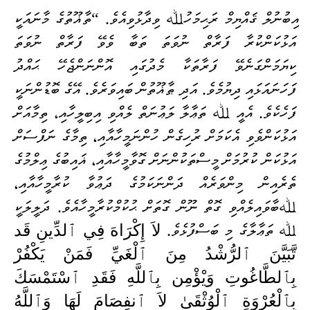
އިބުނުލް ޤައްޔިމް ރަޙިމަހުﷲ ވިދާޅުވިއެވެ. “ތާޣޫތުގެ މާނައަކީ
އަޅުކަންކުރާ ފަރާތް ނުވަތަ ތަބާ ވެވޭ ފަރާތް ނުވަތަ
ކިޔަމަންގަނެވޭ ފަރާތަކާ
މެދުގައި އޮންނަންޖެހޭ ޙައްދު
ފަހަނައަޅައި ދިޔުމެވެ. އަދި ޠާޣޫތުން ބައިވަރެވެ. އޭގެ ބޮޑުންނަކީ
ފަހެކެވެ. އެއީ ﷲ ތަޢާލާ ލަޢުނަތް ލެއްވި އިބިލީހާއި، ތިމާއަށް
އަޅުކަންވެވި އެކަމަށް ރުހިގެން ހުންނަމީހާއާއި، ތިމާގެ ނަފްސަށް
އަޅުކަން ކުރުމަށް މީސްތަކުންނަށް ގޮވާމީހާއާއި، ޣައި
ބުގެ ޢިލްމުގެ
ތެރެއިން މިންވަރެއް ދަންނަކަމުގެ ދަޢުވާ ކުރާމީހާއާއި،
ﷲބާވައިލެއްވި ގޮތް ނޫން ގޮތަށް ޙުކުމްކުރާމީހާއެވެ. ދަލީލަކީ
ﷲ ތަޢާލާގެ މި ބަސްފުޅެވެ.
لاَ إِكْرَاهَ فِي ٱلدِّينِ قَد
تَّبَيَّنَ ٱ
لرُّشْدُ مِنَ ٱلْغَيِّ فَمَنْ يَكْفُرْ
بِٱلطَّاغُوتِ وَيْؤْمِن بِٱللَّهِ فَقَدِ ٱسْتَمْسَكَ
بِٱلْعُرْوَةِ ٱلْوُثْقَىٰ لاَ ٱنفِصَامَ لَهَا وَٱللَّهُ