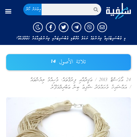
އިތުރަށް ހޯދާ
މި ވެބްސައިޓުގައިވާ ލިޔުންތައް ނަކަލު ކުރާނަމަ މި ވެބްސައިޓަށާއި ލިޔުންތެރިއާއަށް ހަވާލާދެއްވާ!
ثلاثة الأصول 14
24 އޯގަސްޓް 2013
/
ޢަޤީދާއާއި ފިރުޤާތައް
,
މުހިއްމު ލިޔުންތައް
/
އައްޝައިޚު މުޙައްމަދު ޝާފިޢު ބިން ޢަބްދިލްޣަފޫރު