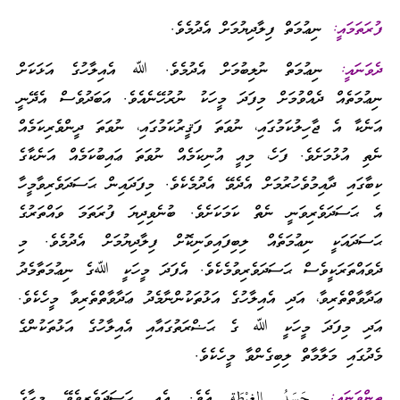
ފުރަތަމައީ:
ނިޢުމަތް ފިލާދިޔުމަށް އެދުމެވެ.
ދެވަނައީ:
ނިޢުމަތް ނުލިބުމަށް އެދުމެވެ. ﷲ އެއިލާހުގެ އަޅަކަށް
ނިޢުމަތެއް ދެއްވުމަށް މިފަދަ މީހަކު ނުރުހޭނެއެވެ. އަބަދުވެސް އެދޭނީ
އަނެކާ އެ ޖާހިލުކަމުގައި، ނުވަތަ ފަޤީރުކަމުގައި، ނުވަތަ ދީންވެރިކަމެއް
ނެތި އުޅުމަށެވެ. ފަހެ، މިއީ އުނިކަމެއް ނުވަތަ ޢައިބުކަމެއް އަނެކާގެ
ކިބާގައި ދާއިމުވެހުރުމަށް އެދެވޭ އެދުމެކެވެ. މިފަދައިން ޙަސަދަވެރިވާމީހާ
އެ ޙަސަދަވެރިވަނީ ނެތް ކަމަކަށެވެ. ބުނެވިދިޔަ ފުރަތަމަ ވައްތަރުގެ
ޙަސަދައަކީ ނިޢުމަތެއް ލިބިފައިވަނިކޮށް ފިލާދިޔުމަށް އެދުމެވެ. މި
ދެވައްތަރަކީވެސް ޙަސަދަވެރިވުމެކެވެ. އެފަދަ މީހަކީ ﷲގެ ނިޢުމަތާމެދު
ޢަދާވާތްތެރިވާ، އަދި އެއިލާހުގެ އަޅުތަކުންނާމެދު ޢަދާވާތްތެރިވާ މީހެކެވެ.
އަދި މިފަދަ މީހަކީ ﷲ ގެ ޙަޟްރަތުގައާއި އެއިލާހުގެ އަޅުތަކުންގެ
މެދުގައި މަލާމާތް ލިބިގެންވާ މީހެކެވެ.
ތިންވަނައީ:
حَسَدُ الغِبْطَةِ އެވެ. އެއީ ޙަސަދަވެރިވެވޭ މީހާގެ