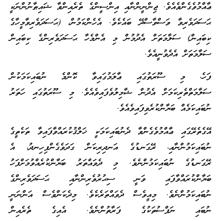
ޢާއްމުވެގެންވެއެވެ. ޖިންނީންނާއި އިންސީންގެ ތެރެއިންވާ ޝައިޠާނުންނަކީ
ޙަސަދަވެރިވާ ވަސްވާސްދޭ ބައެކެވެ. އެހެންކަމުން، (ޙަސަދަވެރިވާމީހާގެ
ކިބައިން) ސަލާމަތަށް އެދުމުން މި އެންމެހާ ޙަސަދަވެރިންގެ ކިބައިން
ސަލާމަތަށް އެދެވުނީއެވެ.
ފަހެ، މި ސޫރަތުގައި ޢާލަމުގައިވާ ކޮންމެ ނުބައިކަމަކުން
ސަލާމަތްތެރިކަމަށް އެދުން ޝާމިލުވެފައިވެއެވެ. މި ސޫރަތުގައި ހަތަރު
ނުބައިކަމެއް ބަޔާންކުރެވިފައިވެއެވެ.
އޭގެތެރޭގައި ޢާއްމުވެގެންވާ ދެނުބައިކަމަކީ ޚަލްޤުކުރައްވާފައިވާ ތަކެތީގެ
ނުބައިކަމުންނާއި، ރޭގަނޑުގެ އަނދިރިކަން ގަދަވެގެންފިހިނދު، އެ
ރޭގަނޑުގެ ނުބައިކަމުންނެވެ. މި ދެވައްތަރު ބަޔާންކުރެއްވުމަށްފަހު
ބަޔާންކުރައްވާފައި ވަނީ ސިޙުރުވެރިންނާއި ޙަސަދަވެރިންގެ
ނުބައިކަމުންނެވެ. މިއީވެސް ދެވައްތަރެކެވެ. މިދެކަންވެސް އަންނަނީ
ނުބައި ނަފްސުތަކުގެ ފަރާތުންނެވެ. އެއިގެ ތެރެއިން