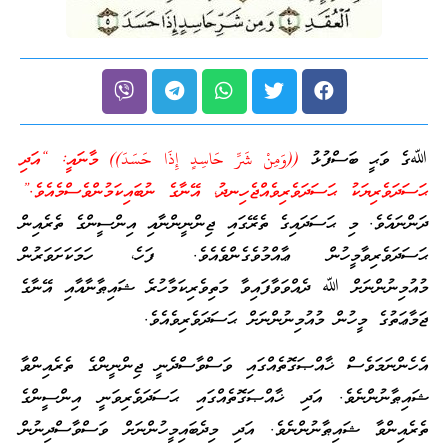
ﷲގެ ވަޙީ ބަސްފުޅު
((وَمِنْ شَرِّ حَاسِدٍ إِذَا حَسَدَ)) މާނައީ: “އަދި
ޙަސަދަވެރިޔަކު ޙަސަދަވެރިވެއްޖެހިނދު، އޭނާގެ ނުބައިކަމުންވެސްމެއެވެ.”
ދަންނައެވެ. މި ޙަސަދައިގެ ތެރޭގައި ޖިންނީންނާއި އިންސީންގެ ތެރެއިން
ޙަސަދަވެރިވާމީހުން ޢާއްމުވެގެންވެއެވެ. ފަހެ، ހަމަކަށަވަރުން
މުއުމިނުންނަށް ﷲ ދެއްވަވާފައިވާ މަތިވެރިކަމާހުރެ ޝައިޠާނާއާއި އޭނާގެ
ޖަމާޢަތުގެ މީހުން މުއުމިނުންނަށް ޙަސަދަވެރިވެއެވެ.
އެހެންނަމަވެސް ޚާއްޞަގޮތެއްގައި ވަސްވާސްދެނީ ޖިންނީންގެ ތެރެއިންވާ
ޝައިޠާނުންނެވެ. އަދި ޚާއްޞަގޮތެއްގައި ޙަސަދަވެރިވަނީ އިންސީންގެ
ތެރެއިންވާ ޝައިޠާނުންނެވެ. އަދި މިދެބައިމީހުންނަށް ވަސްވާސްދިނުން