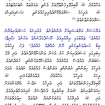
އަޚާއާމެދު ﷲ ލޯބިވެވޮޑިގެންވާގޮތަށް މެނުވީ ޢަމަލުތައް ނުބަހައްޓައެވެ.
ﷲ އެމީހަކު ސަލާމަތްކޮށްދެއްވިމީހެއްމެނުވީ (ޙަސައިދައިން)
(1)
ސަލާމަތްނުވާނެއެވެ.
އަލްހަސަން އަލްބަޞަރީއަށް ދެންނެވުނެވެ. މުއުމިނަކު ޙަސަދަވެރިވެދާނެ
ހެއްޔެވެ؟ ޖަވާބުގައި ވިދާޅުވިއެވެ. ޔޫސުފްގެފާނުންގެ އަޚުންގެ (ޙާދިޘާ)
ތިބާ ހަނދުމަނެތިކުރުވީ ކޮން އެއްޗެއް ހެއްޔެވެ؟
ފަހެ، މީހެއްގެ
ކިބައިގައި ޙަސަދަވެރިކަން ހުރެ އެކަން ވަންހަނާކޮށްފާނެއެވެ. އަދި އޭގެ
ސަބަބުން އެއްވެސް ގެއްލުމެއް އެއްވެސްގޮތަކުންނުދީ ހުރެދާނެއެވެ.
އެމީހާގެ ހިތުންނާއި ދުލުންނާއި އަތުންވެސް ގެއްލުމެއް ނުދެއެވެ. އެފަދަ
މީހަކު އެމީހާގެ އަޚާއާމެދު މުޢާމަލާތުކުރަނީ ﷲ
ލޯބިވެވޮޑިގަންނަވާގޮތަށެވެ. އަދި އެމީހާގެ ނަފްސު އެދޭކަންކަމަށް
ކިޔަމަންތެރިނުވެ، ﷲއަށް ބިރުވެތިވެ އެނަފްސަށް ނުކިޔަމަންތެރިވެއެވެ.
އަދި ﷲ އެއިލާހުގެ އަޅުތަކުންނަށް ދެއްވަވާ ނިޢުމަތްތަކަށް