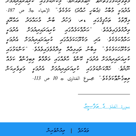
މަތިވެރިކަމުގެގޮތުންވާ ނިޢުމަތެއްނަމަ، މިކަންކަމުގައި ކުރިއަރައިދިޔުމަށް
އެދުމަކީ މުބާޙު (އެބަހީ ހުއްދަ) ކަމެކެވެ.” الإحياء جـ3 ص 187.
މިފޮތުގެ ތަޙްޤީޤުގައި ޑރ. ފަހުދު ބުން މުޙައްމަދު އައްރޫމީ
ވިދާޅުވެފައިވެއެވެ. “ޙަރާމްކަމެއްގައި ކުރިއަރައިދިޔުމަށް އެދުމަކީ
ޙަރާމްކަމެކެވެ. އަދި މަކްރޫހަކަމެއްގައި ކުރިއަރައިދިޔުމަށް އެދުމަކީ
މަކްރޫހަކަމެކެވެ.” އިބްނު ތައިމިއްޔާ ވިދާޅުވެފައިވެއެވެ. “ކަންކަމުގައި
ކުރިއަރައިދިޔުމަށް އެދުމަކީ ކޮންމެ ޙާލެއްގައި މަލާމާތް ލިބިގެންވާ ކަމެއް
ނޫނެވެ. ހެޔޮކަންކަމުގައި ކުރިއަރައިދިޔުމަށް އެދުމަކީ މަތިވެރިކަން
ލިބިގެންވާކަމެކެވެ.” مجموع الفتاوى جـ 10 ص 113.
___________________
سورة الفلق ގެ ތަފްސީރު
ތަޢާރަފް
ލިޔުންތެރިން