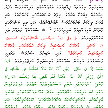
ކިބައިގައިވާ ނިޢުމަތެއް ފިލާދިޔުމަށް އެދުމަކާނުލައި އެމީހާކަށްވެސް އެފަދަ
ނިޢުމަތެއް ލިބުމަށް އެދުމެވެ. މިފަދަ ޙަސަދައެއްގައި ކުށެއްނެތެވެ. އަދި
އެފަދަ މީހަކަށް ބަދުބަހެއްވެސް ނުބުނެވޭނެއެވެ. އަދި މިއީ ކަންކަމުގައި
(2)
ވާދަކޮށް ކުރިއަރާދިޔުމާ ކައިރިކަމެކެވެ.
ﷲ ސުބުޙާނަހޫ ވަތަޢާލާ ވަޙީ
ކުރައްވާފައިވެއެވެ.
﴿ وَفِي ذَٰلِكَ فَلْيَتَنَافَسِ الْمُتَنَافِسُونَ﴾ المطففين:
٢٦ މާނައީ: “ވާދަކޮށް ކުރިއަރައިދާ މީހުން އެއާމެދުގައި ވާދަކޮށް
ކުރިއަރައިދާ ހުށިކަމެވެ!”
އަދި ނަބިއްޔާ ޞައްލަﷲ ޢަލައިހި
ވަސައްލަމަގެ އަރިހުން ޞައްޙަކޮށް އައިސްފައިވާ ޙަދީޘްގައިވެއެވެ.
((لَا
حَسَدَ إِلَّا فِي اثْنَتَيْنِ: رَجُلٍ آتَاهُ اللَّهُ مَالًا فَسَلَّطَهُ عَلَى هَلَكَتِهِ فِي
الْحَقِّ، وَرَجُلٍ آتَاهُ اللَّهُ حِكْمَةً فَهُوَ يَقْضِي بِهَا وَيُعَلِّمُهَا النَّاس))
މާނައީ: “ދެކަމެއްގައި މެނުވީ ޙަސަދަވެރިވުމެއް ނުވެއެވެ. އެއިގެތެރެއިން
އެކަކީ ﷲ އެމީހަކަށް މުދާދެއްވައި، އެމުދާ ޙައްޤުވެގެންވާގޮތުގައި (އެބަހީ؛
އެމީހާއަށާއި އެހެންމީހުންނަށް މަންފާކުރާގޮތުގައި) ހޭދަކުރާމީހާއެވެ. އަދި
އަނެކަކީ ﷲ އެމީހަކަށް ޙިކުމަތް (އެބަހީ؛ ޢިލްމު) ދެއްވައި، އެޢިލްމުން