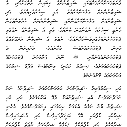
ފުރަތަމަކަންކުރުމަށްޓަކައި ޝައިޠާނުންގެ ކިބައިން ވާތްގަށްއެދި، އެ
ޝައިޠާނުންނަށް އަޅުކަންކުރެއެވެ. އެއީ ސިޙުރުވެރިޔާއެވެ. އަދި
ޝައިޠާނާއަށް އަޅުކަންކޮށްގެންނާއި ޝައިޠާނުންނަށް ކުއްތަންވެގެން
މެނުވީ ސިޙުރެއް ނުގެނެވޭނޭ ބުނާށެވެ. އެއީ އެ ޝައިޠާނާގެ ނަމުގައި
ޛަބަޙަކުރުންކަމުގައިވެސްވެދާނެއެވެ. ނުވަތަ އެ ޝައިޠާނާ އެދޭގޮތެއްގެ
މަތިން ޛަބަޙަކުރުމަށްވެސް ވެދާނެއެވެ. އެހައިރުން އެ
ޛަބަޙަކުރުންވެގެންދާނީ ﷲ ނޫން ފަރާތަކަށް ޛަބަޙަކުރެވޭ
ޛަބަޙަކުރުމަކަށެވެ. (ސިޙުރު ހަދަނީ) މިނޫންވެސް ތަފާތު ޝިރުކުގެ
ވައްތަރުތައް ކޮށްގެންނެވެ.
އަދި ސިޙުރުވެރިޔާ ޝައިޠާނާއަށް އަޅުކަންކުރުމަށް ޝައިޠާނާގެ ނަން
ނުގަތްނަމަވެސް އެއީ ޝައިޠާނާއަށް ވެވޭ އަޅުކަމެކެވެ. އަދި އެއީ
ޝައިޠާނާ ބުނާ ނަމެއް އެކަމަށް ކީކަމުގައި ވީނަމަވެސްމެއެވެ. އެހެނީ،
ޝިރުކާއި ކުފުރަކީ އޭގެ ޙަޤީޤަތުގައިވެސް އަދި މާނައިގައިވެސް
ޝިރުކެކެވެ. އަދި ކުފުރެކެވެ. (ކަމެއް ޝިރުކަކަށް ނުވަތަ ކުފުރަކަށް