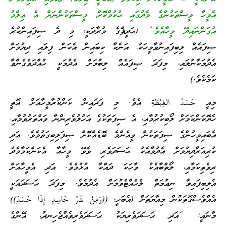
އެމީހާ މީސްތަކުންގެ މެދުގައި ޙުކުމްކޮށް، މީސްތަކުންނަށް އެ ޢިލްމު
އުގަންނައިދޭ މީހާއެވެ.”
(ޙަދީޘްގެ މުރާދަކީ؛ މި ދެ ޞިފައިންކުރެ
ޞިފައެއް ލިބިފައިނުވާމީހަކު، އަނެކާ ކިބައިން އެކަން ފިލައި ދިޔުމަށް
އެދުމަކާނުލައި، މިފަދަ ޞިފައެއް ލިބުމަށް އެދުމަކީ ހުއްދަވެގެންވާ
ކަމެކެވެ.)
މިއީ حَسَدُ الغِبْطَةِ އެވެ. މި ފަދައިން ކަންކުރާމީހާއަށް އޮތީ
ހެޔޮކަންކަމަށް ލޯބިކުރުމާއި، އެ ޞިފަތަކުގެ އަހުލުވެރިންނާ ވައްތަރުވުމާއި،
އެބައިމީހުންގެ ޞިފަތަކުން ވީއެންމެ ބޮޑެއްކޮށް ޞިފަލިބިގަތުމެވެ. އަދި
ކުރިއަރާދިޔުމަށް އެދުމާއެކު ޙަސަދަވެރި ވެވޭ މީހާއާ އެކަންކަމާމެދު
ރިވެތިކަމާއި، ލޯތްބާއެކު ވާހަކަ ދައްކާ އުޅުމެވެ. އަދި އެމީހާއަށް
އެލިބިފައިވާ ނިޢުމަތް ލެހެއްޓެވުމަށް އެދުމެވެ. މިފަދަ ޙަސަދައަކީ
އެއްވެސްގޮތަކުން މިއާޔަތަށް (އެބަހީ؛ ((وَمِنْ شَرِّ حَاسِدٍ إِذَا حَسَدَ))
މާނައީ: “އަދި ޙަސަދަވެރިޔަކު ޙަސަދަވެރިވެއްޖެހިނދު، އޭނާގެ