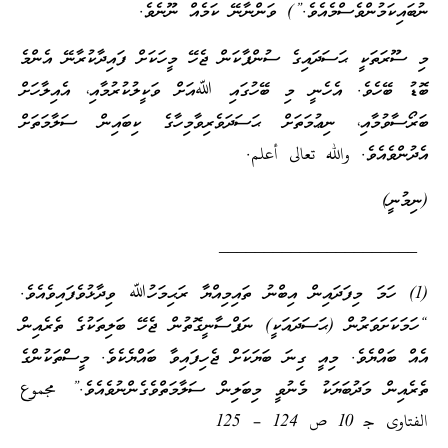
ނުބައިކަމުންވެސްމެއެވެ.”) ވަންނާނޭ ކަމެއް ނޫނެވެ.
މި ސޫރަތަކީ ޙަސަދައިގެ ސުންޕާކަން ޖެހޭ މީހަކަށް ފައިދާކުރާނޭ އެންމެ
ބޮޑު ބޭހެވެ. އެހެނީ މި ބޭހުގައި ﷲއަށް ވަކީލުކުރުމާއި، އެއިލާހަށް
ބަރޯސާވުމާއި، ނިޢުމަތަށް ޙަސަދަވެރިވާމިހާގެ ކިބައިން ސަލާމަތަށް
އެދުންވެއެވެ. والله تعالى أعلم.
(ނިމުނީ)
______________________
(1) ހަމަ މިފަދައިން އިބްނު ތައިމިއްޔާ ރަޙިމަހުﷲ ވިދާޅުވެފައިވެއެވެ.
“ހަމަކަށަވަރުން (ޙަސަދައަކީ) ނަފްސާނީގޮތުން ޖެހޭ ބަލިތަކުގެ ތެރެއިން
އެއް ބައްޔެވެ. މިއީ ގިނަ ބަޔަކަށް ޖެހިފައިވާ ބައްޔެކެވެ. މީސްތަކުންގެ
ތެރެއިން މަދުބަޔަކު މެނުވީ މިބަލިން ސަލާމަތްވެގެންނުވެއެވެ.” مجموع
الفتاوى جـ 10 ص 124 – 125