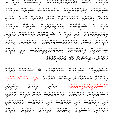
އެމީހާއަށް އެސޮރު ޚިދުމަތްކޮށްދޭނެކަމެކެވެ. މިސަބަބާހުރެ އެމީހާ އެ
ޝައިޠާނާއަށް ޚިދުމަތްކުރަނީއެވެ. އެހެންނަމަވެސް، ޝައިޠާނާ އެމީހާއަށް
އެކޮށްދޭ ޚިދުމަތަކީ އަޅުކަމުގެގޮތުން ކޮށްދޭ ޚިދުމަތެއް ނޫނެވެ. އެހެނީ،
އެމީހާ އެ ޝައިޠާނާއަށް ނިކަމެތިވާފަދައިން ޝައިޠާނާ އެމީހާއަށް
ނިކަމެތިނުވާނެއެވެ. އަދި އެމީހާ އެ ޝައިޠާނާއަށް އަޅުކަންކުރާ ފަދައިން
އެމީހަކަށް އެސޮރު އަޅުކަމެއްވެސްނުކުރާނެއެވެ. އެހެންކަމުން، މިކަމަށް
ސިޙުރުވެރިޔާ ޚިދުމަތްކުރުމޭ ކިޔުންކަމުގައިވީނަމަވެސް މިއީ އެމީހާގެ
ފަރާތުން ޝައިޠާނާއަށް ވެވޭ އަޅުވެތިވުމެކެވެ.
ޙަސަދަވެރިޔާގެ ނުބައިކަމުން ސަލާމަތްވުމަށް ﷲ ސުބުޙާނަހޫ ވަތަޢާލާ
މިއަންގަވާ އެންގެވުމާމެދު ވިސްނަވާ ލައްވާށެވެ.
((إِذَا حَسَدَ)) މާނައީ:
“ޙަސަދަވެރިވެއްޖެހިނދުއެވެ.”
އެހެނީ، މީހެއްގެ ކިބައިގައި
ޙަސަދަވެރިކަން ހުރެދާނެއެވެ. އެހެންނަމަވެސް އެކަން އެމީހަކު ފޮރުވައި،
އަދި ހިތުންވެސް އަދި ދުލުންވެސް އަދި އަތުންވެސް ގެއްލުމެއްނުދީ،
ހަމައެކަނި ޙަސަދައިގެ މިންވަރެއް އެމީހެއްގެ ހިތުގައިވެ، އެމީހާގެ