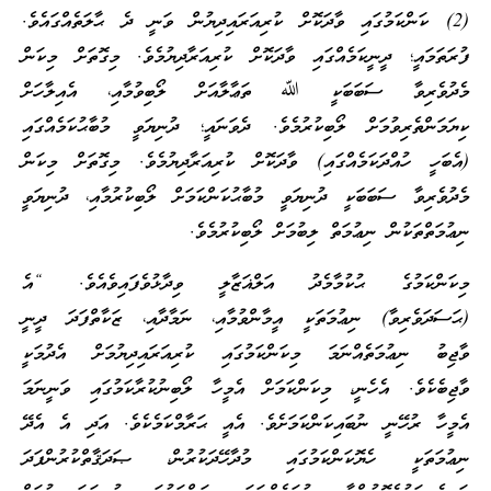
(2) ކަންކަމުގައި ވާދަކޮށް ކުރިއަރައިދިޔުން ވަނީ ދެ ޙާލަތެއްގައެވެ.
ފުރަތަމައީ؛ ދީނީކަމެއްގައި ވާދަކޮށް ކުރިއަރާދިޔުމެވެ. މިގޮތަށް މިކަން
މެދުވެރިވާ ސަބަބަކީ ﷲ ތަޢާލާއަށް ލޯބިވުމާއި، އެއިލާހަށް
ކިޔަމަންތެރިވުމަށް ލޯބިކުރުމެވެ. ދެވަނައީ؛ ދުނިޔަވީ މުބާޙުކަމެއްގައި
(އެބަހީ ހުއްދަކަމެއްގައި) ވާދަކޮށް ކުރިއަރާދިޔުމެވެ. މިގޮތަށް މިކަން
މެދުވެރިވާ ސަބަބަކީ ދުނިޔަވީ މުބާޙުކަންކަމަށް ލޯބިކުރުމާއި، ދުނިޔަވީ
ނިޢުމަތްތަކުން ނިޢުމަތް ލިބުމަށް ލޯބިކުރުމެވެ.
މިކަންކަމުގެ ޙުކުމާމެދު އަލްޣަޒާލީ ވިދާޅުވެފައިވެއެވެ. “އެ
(ޙަސަދަވެރިވާ) ނިޢުމަތަކީ އީމާންވުމާއި، ނަމާދާއި، ޒަކާތްފަދަ ދީނީ
ވާޖިބު ނިޢުމަތެއްނަމަ މިކަންކަމުގައި ކުރިއަރައިދިޔުމަށް އެދުމަކީ
ވާޖިބެކެވެ. އެހެނީ، މިކަންކަމަށް އެމީހާ ލޯބިނުކުރާކަމުގައި ވަނީނަމަ
އެމީހާ ރުހޭނީ ނުބައިކަންކަމަށެވެ. އެއީ ޙަރާމްކަމެކެވެ. އަދި އެ އެދޭ
ނިޢުމަތަކީ ހެޔޮކަންކަމުގައި މުދާހޭދަކުރުން، ޞަދަޤާތްކުރުންފަދަ