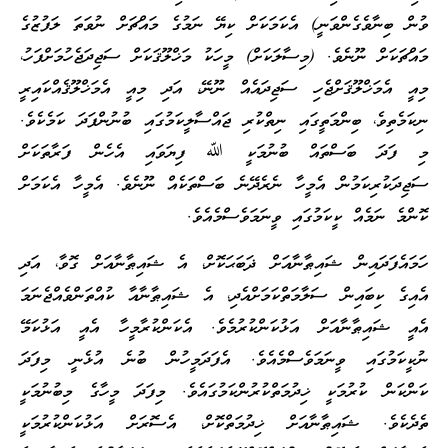
ވުން ބިނާވެގެންވަނީ) އެކަމަކަށް ކިޔޭ ނަމުގެ މައްޗަށް ނުވަތަ ލަފުޒުގެ
މައްޗަކަށް ނޫނެވެ. (މިސާލަކަށް) މީހަކު މަޚްލޫޤަކަށް ސަޖިދަޖެހުމަށްފަހު،
މިއީ އެމަޚްލޫޤަށްޖެހި ސަޖިދައެއް ނޫނޭ، އަދި މިއީ އެމަޚްލޫޤެއްކައިރީ
ނިކަމެތިވެ، ބިންމަތީގައި ނިތްކުރި ޖައްސާލީކަމުގައި ބުނުންފަދަ ކަމެކެވެ.
މި ފަދަ ބަސްތައް ބުނުމަކީ ﷲ ފިޔަވައި އެހެން ފަރާތަކަށް
ސަޖިދަކުރިކަމުން އެމީހާ ނެރެދޭނެ ބަސްތަކެއް ނޫނެވެ. އެމީހާ އެކަމަށް
ކޮންމެ ނަމެއް ކީކަމުގައި ވީނަމަވެސްމެއެވެ.
ހަމައެފަދައިން ޝައިޠާނާއަށް ޛަބަޙަކޮށް، އެ ޝައިޠާނާއަށް ގޮވާ، އަދި
އެއިގެ ކިބައިން ސަލާމަތްކަމަށްއެދި، އެ ޝައިޠާނާއާ ކުއްތަންވެއްޖެނަމަ
އެއީ ޝައިޠާނާއަށް އަޅުކަންކުރުމެވެ. އެކަންކުރާމީހާ އެއީ އަޅުކަމޭ
ނުކީކަމުގައި ވީނަމަވެސްމެއެވެ. އެފަދަމީހުން ބުނެ އުޅެނީ މިފަދަ
ކަންކަން ކުރުމަކީ ޚިދުމަތްކުރުންކަމުގައެވެ. މިފަދަ މީހާގެ މިބުނުމަކީ
ތެދެކެވެ. ޝައިޠާނާއަށް ޚިދުމަތްކޮށް، އެސޮރަށް އަޅުކަންކުރުމަކީ