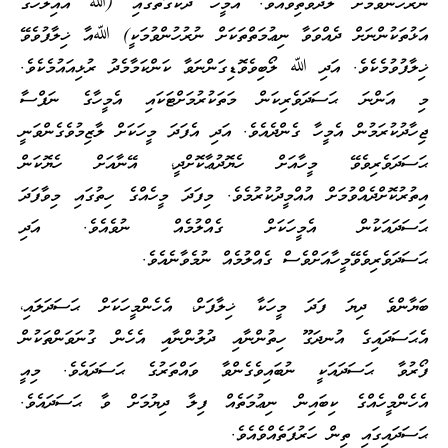
ނުރުހުންވުމަށް ލަދުވެތިވެއެވެ. އެމީހާ ދެކޭގޮތުގައި (ﷲ އެއިލާހުގެ
އަޅުތަކުންނަށް ދެއްވަވާ ނިޢުމަތްތަކަށް ނުރުހުންވުމަކީ) ﷲއާ ޚިލާފުވެވޭ
ޚިލާފުވުމެކެވެ. އަދި ﷲ ލޯބިވެވޮޑިގަންނަވާ ކަންކަމާމެދު ރުޅިއައުމެކެވެ.
މި އަންނަ ޙަސަދަވެރިކަން މަތަކުރުމަށްޓަކައި އެމީހާގެ ނަފްސާ
ޖިހާދުކުރަމުން އެމީހާ ގެންދެއެވެ. އަދި އެފަދަ މީހަކަށް ލާޒިމުވެގެންވަނީ
ޙަސަދަވެރިވެވޭ މީހާއަށް ހެޔޮދުޢާކޮށްދީ، އޭނާއަށް ހެޔޮކަން
އިތުރުކޮށްދެއްވުމަށް އުއްމީދުކުރުމެވެ. މިފަދަ މީހެއްގެ ހިތުގައި މިވާފަދަ
ޙަސަދައަކުން އެމީހަކަށް ގެއްލުމެއް ނުވެއެވެ. އަދި
ޙަސަދަވެރިވެވޭމީހާއަށްވެސް ގެއްލުމެއް ނުމެވާނެއެވެ.
ބަޔާންވެ ދިޔަ ފަދަ މީހަކާ ޚިލާފަށް، އެހެންމީހަކަށް ޙަސަދަލައި،
އެޙަސަދައިގެ އުނދަގޫ ހިތުންނާއި ދުލުންނާއި އެހެން ގުނަވަންތަކުން
ފޯރުވާ ޙަސަދައަކީ ނުބައިވެގެންވާ ވައްތަރުގެ ޙަސަދައެވެ. މިއީ
އެހެންމީހެއްގެ ކިބައިން ނިޢުމަތެއް ފިލާ ދިޔުމަށް ވާ ޙަސަދައެވެ.
ޙަސަދައިގައި ތިން ހަރުފަތެއްވެއެވެ.