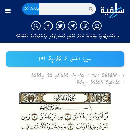
އިތުރަށް ހޯދާ
މި ވެބްސައިޓުގައިވާ ލިޔުންތައް ނަކަލު ކުރާނަމަ މި ވެބްސައިޓަށާއި ލިޔުންތެރިއާއަށް ހަވާލާދެއްވާ!
سورة الفلق ގެ ތަފްސީރު (4)
5 ސެޕްޓެމްބަރު 2013
/
ތަފްސީރު
,
ޤުރުއާނާއި އޭގެ ޢިލްމުތައް
/
އައްޝައިޚް މުޙައްމަދު ސިނާން