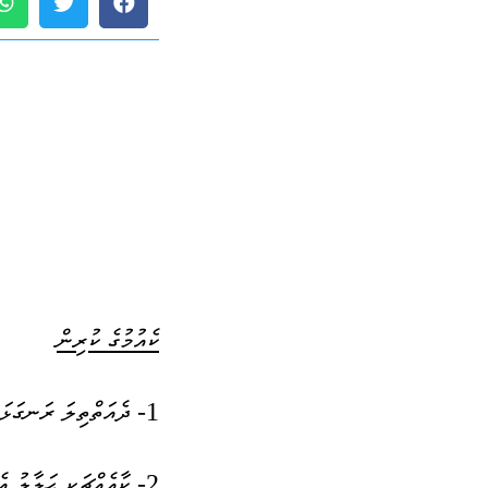
ކެއުމުގެ ކުރިން
1- ދެއަތްތިލަ ރަނގަޅަށް ދޮވުން
2- ކާއެއްޗަކީ ޙަލާލު އެއްޗެއްތޯ ޔަޤީންކުރުން - 