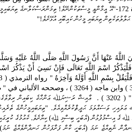
-
ޙަލާލުތަކެތިން ތިޔަބައި މީހުން ކައިބޮއި އުޅޭށެވެ!"
3 ) .
ަނދާން ނެތިއްޖެ ނަމަ (އެބަހީ ކާން ފަށާފަހުން ހަނދާންވެއްޖެ ނަމަ)