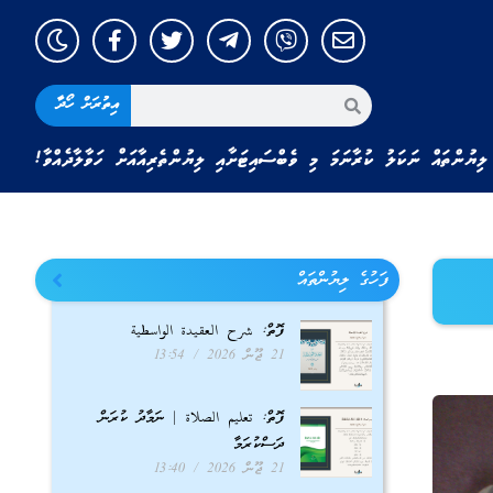
އިތުރަށް ހޯދާ
ލިޔުންތައް ނަކަލު ކުރާނަމަ މި ވެބްސައިޓަށާއި ލިޔުންތެރިއާއަށް ހަވާލާދެއްވާ!
ފަހުގެ ލިޔުންތައް
ފޮތް: شرح العقيدة الواسطية
21 ޖޫން 2026
13:54
ފޮތް: تعليم الصلاة | ނަމާދު ކުރަން
ދަސްކުރަމާ
21 ޖޫން 2026
13:40