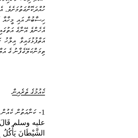
ހިސާބުން އައި މީހާއާ އ
އެހެންވެ އޭނާގެ އަތުގައ
ތިމަންކަލޭގެފާނު ގެ އަތް
ކެއުމުގެ ތެރެއިން
1- ކަނާއަތުން ކެއުން - 
الشَّيْطَانَ يَأْكُلُ 