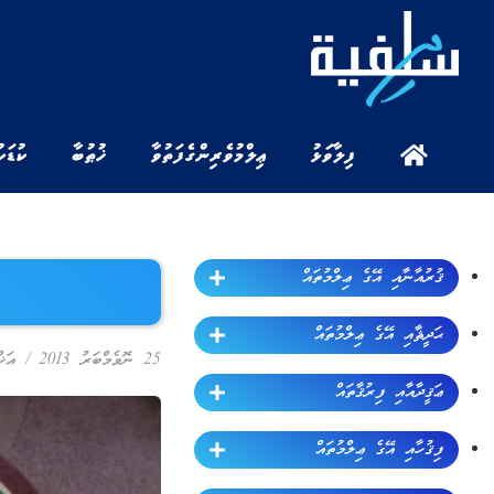
ފިލާވަޅު
ޢިލްމުވެރިންގެ ފަތުވާ
ޚުޠުބާ
ކުޑަކ
ޤުރުއާނާއި އޭގެ ޢިލްމުތައް
ޙަދީޘާއި އޭގެ ޢިލްމުތައް
25 ނޮވެމްބަރު 2013
/
އަޚް
ޢަޤީދާއާއި ފިރުޤާތައް
ފިޤުހާއި އޭގެ ޢިލްމުތައް