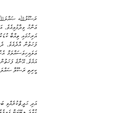
އައެވެ
. 
ކީރިތި ރަސޫލާ ޞައްލަﷲ 
އަދި ޙަދީޘްކުރެއްވި ބަސ