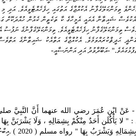
ެކުވެސް ޝައިޠާނާ އެއައީ އެމީހާގެ ކާ ތަކެތީން ކެއުން ހުއްދަކޮށް ގަތ
ިވެސް ތިމަންކަލޭގެފާނު ހިފެހެއްޓެވީއެވެ
. 
ޕުޅުގައެވެ
." -
އަބޫދާވުދު އަދި އަންނަސާއީ
-
بِشِمَالِهِ وَيَشْرَبُ بِهَا " رواه مسلم ( 2020 ) .