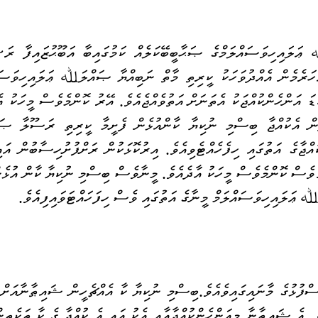
ޢަލައިހިވަސައްލަމް މީނާގެ އަތުގައި ވެސް ހިފަހައްޓަވައިފިއެވެ
.
ްފުޅުގެ މާނައިގައިވެއެވެ
.