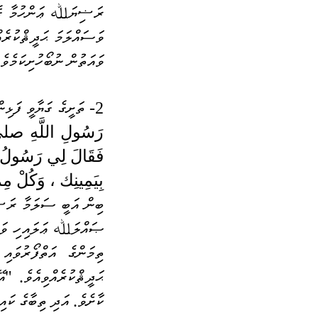
ވައަތުން ނުބޯހުށިކަމެވ
2- ތަށީގެ ގަޔާވީ ފަޅިން ކެއުން - 
بِيَمِينِك ، وَكُلْ مِمَّا يَ
ކާށެވެ. އަދި ތިބާގެ ކައ