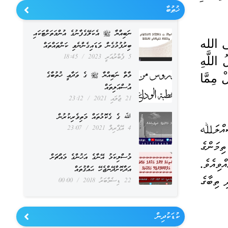
ޚުޠުބާ
ނަބިއްޔާ ﷺ އެކަލޭގެފާނުގެ އުންމަތަށްޓަކައި
عُمَرُ بْنُ أَبِي سَلَمَةَ قَالَ : كُنْت غُلَامًا فِي حِجْرِ رَسُولِ اللَّهِ صلى الله 
ބިރުފުޅުގެން ވަޑައިގެންނެވި ކަންތައްތައް
5 ފެބްރުއަރީ 2023
18:45
عليه وسلم وَكَانَتْ يَدِي تَطِيشُ فِي الصَّحْفَةِ ، فَقَالَ لِي رَسُولُ اللَّهِ 
މާތް ނަބިއްޔާ ﷺ ގެ ވަދާޢީ ޚުތުބާގެ
صلى الله عليه وسلم : " يَا غُلَامُ : سَمِّ اللَّهَ ، وَكُلْ بِيَمِينِك ، وَكُلْ مِمَّا 
އުސްއަލިތައް
21 ޖުލައި 2021
23:12
ﷲ ގެ ގެކޮޅުތައް މަތިވެރިކުރުން
ޢުމަރު ބިން އަބީ ސަލަމާ ވިދާޅުވިއެވެ. ތިމަން ކުޑަކުއްޖެއްކަމުގައި ވީ އިރު ރަސޫލުﷲ ޞައްލަﷲ 
4 އޭޕްރިލް 2021
23:07
ޢަލައިހި ވަސައްލަމަގެ ކޮޓަރިކޮޅުގައި ވީމެވެ. ކާތަކެތި ހުންނަ ދޮލަނގުގެ އެތަން މިތާގައި ތިމަންގެ 
މުސްލިކަމު އޭނާގެ އަޚުންގެ މައްޗަށް
އަތްފޯރުވައި އުޅުނީމެވެ. ރަސޫލުﷲ ޞައްލަﷲ ޢަލައިހި ވަސައްލަމަ ތިމަންނާއަށް ޙަދީޘްކުރެއްވިއެވެ. 
އަދާކޮށްދޭންޖެހޭ ޙައްޤުތައް
"އޭ ފިރިހެން ކުއްޖާއެވެ! ﷲ ގެ އިސްމުފުޅު ކިޔާށެވެ. އަދި ތިބާގެ ކަނާއަތުން ކާށެވެ. އަދި ތިބާގެ 
22 ޑިސެމްބަރު 2018
00:00
ކުޑަކުދިން