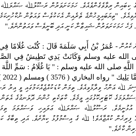
ެ. ފަހެ ހަމަކަށަވަރުން ޝައިޠާނާ ކަނީ އަދި ބޮނީވެސް ވައަތުންނެވެ."
لِيك " رواه البخاري ( 3576 ) ومسلم ( 2022 ) .
ިރިން ކާށެވެ." 