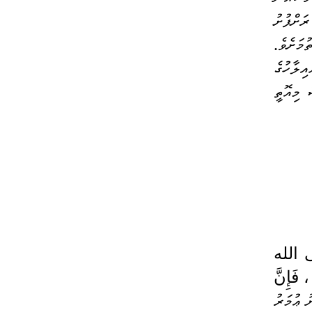
ހުއްދަކޮށްގަތުމަށެވެ. އެހެންވެ ތިމަންކަލޭގެފާނު އެކުއްޖާގެ އަތުގައި ހިފެހެއްޓެވީއެވެ. އަދި މި ރަށްފުށު 
ުމަށެވެ
. 
ތިމަންކަލޭގެފާނުގެ ނަފުސު އެއިލާހުގެ 
އަތްޕުޅުގައިވާ އިލާހު ގަންދީ ޙަދީޘްކުރައްވަމެވެ. އެކުއްޖާގެ އަތާއެކު ޝައިޠާނާގެ އަތްވެސް މިއޮތީ 
عَنْ ابْنِ عُمَرَ رضي الله عنهما أَنَّ النَّبِيَّ صلى الله 
عليه وسلم قَالَ : " لا يَأْكُلَن أَحَدٌ مِنْكُمْ بِشِمَالِهِ ، وَلَا يَشْرَبَنَّ بِهَا ، فَإِنَّ 
އިބްނު ޢުމަރު 