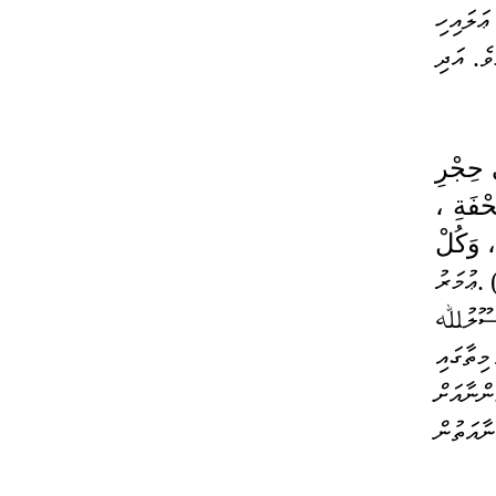
ރަޟިޔަﷲ ޢަންހުމާ ގެ ކިބައިން ރިވާވެގެންވެއެވެ. ހަމަކަށަވަރުން ރަސޫލުﷲ ޞައްލަﷲ ޢަލައިހި 
ވަސައްލަމަ ޙަދީޘްކުރެއްވިއެވެ. "ތިޔަބައިމީހުންގެ ތެރެއިން އެކަކުވެސް ވައަތުން ނުކާހުށިކަމެވެ. އަދި 
عُمَرُ بْنُ أَبِي سَلَمَةَ قَالَ : كُنْت غُلَامًا فِي حِجْرِ 
رَسُولِ اللَّهِ صلى الله عليه وسلم وَكَانَتْ يَدِي تَطِيشُ فِي الصَّحْفَةِ ، 
فَقَالَ لِي رَسُولُ اللَّهِ صلى الله عليه وسلم : " يَا غُلَامُ : سَمِّ اللَّهَ ، وَكُلْ 
ޢުމަރު 
ބިން އަބީ ސަލަމާ ރަޟިޔަ ﷲ ޢަންހު ވިދާޅުވިއެވެ. ތިމަން ކުޑަކުއްޖެއްކަމުގައި ވީ އިރު ރަސޫލުﷲ 
ޞައްލަﷲ ޢަލައިހި ވަސައްލަމަގެ ކޮޓަރިކޮޅުގައި ވީމެވެ. ކާތަކެތި ހުންނަ ދޮލަނގުގެ އެތަން މިތާގައި 
ތިމަންގެ އަތްފޯރުވައި އުޅުނީމެވެ. ރަސޫލުﷲ ޞައްލަﷲ ޢަލައިހި ވަސައްލަމަ ތިމަންނާއަށް 
ޙަދީޘްކުރެއްވިއެވެ. "އޭ ފިރިހެން ކުއްޖާއެވެ! ﷲ ގެ އިސްމުފުޅު ކިޔާށެވެ. އަދި ތިބާގެ ކަނާއަތުން 