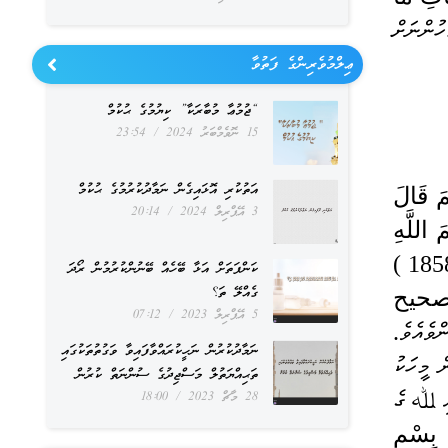
"އޭ އީމާންވީ މީސްތަކުންނޭވެ! ތިމަންރަސްކަލާނގެ ތިޔަބައިމީހުންނަށް 
ޢިލްމުވެރިންގެ ފަތުވާ
“ޖުމުޢާ މުބާރަކާ” ކިޔުމުގެ ޙުކުމް
15 ނޮވެމްބަރު 2024
23:54
އަތުކުރި އޮޅައިގެން ނަމާދުކުރުމުގެ ޙުކުމް
عَنْ عَائِشَةَ رَضِيَ اللَّهُ عَنْهَا أَنَّ رَسُولَ اللَّهِ صَلَّى اللَّهُ عَلَيْهِ وَسَلَّمَ قَالَ 
3 އޭޕްރިލް 2024
20:14
إِذَا أَكَلَ أَحَدُكُمْ فَلْيَذْكُرْ اسْمَ اللَّهِ تَعَالَى فَإِنْ نَسِيَ أَنْ يَذْكُرَ اسْمَ اللَّهِ 
تَعَالَى فِي أَوَّلِهِ فَلْيَقُلْ بِسْمِ اللَّهِ أَوَّلَهُ وَآخِرَهُ " رواه الترمذي ( 1858 ) 
ކަންފަތަށް އަޅާ ބޭހެއް ބޭނުންކުރުމުން ރޯދަ
ގެއްލޭ ތަ؟
وأبو داود ( 3767 ) وابن ماجه ( 3264 ) ، وصححه الألباني في " صحيح 
5 އޭޕްރިލް 2023
07:12
ޢާއިޝާ ރަޟިޔަﷲ ޢަންހާގެ ކިބައިން ރިވާވެގެންވެއެވެ. 
ނަމާދުކުރުން ނަހީކުރައްވާފައިވާ ވަގުތުތަކުގައި
ރަސޫލުﷲ ޞައްލަﷲ ޢަލައިހި ވަސައްލަމަ ޙަދީޘްކުރެއްވިއެވެ. "ތިޔަބައިމީހުންގެ ތެރެއިން މީހަކު 
ތަޙިއްޔަތުލް މަސްޖިދުގެ ސުންނަތް ކުރުން
ކަނީ ކަމުގައި ވަނީ ނަމަ ﷲ ގެ އިސްމުފުޅުން (އެބަހީ ބިސްމި ﷲ) ކިޔާށެވެ. ކެއުމުގެ ކުރީގައި ﷲ ގެ 
28 މާޗް 2023
18:00
 
بِسْمِ 