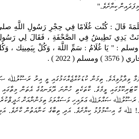
މިފަދައިން ކިޔާށެވެ."
سلم ( 2022 ) .