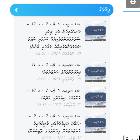
ފިލާވަޅު
مادة التوحيد ٦ (ف 2 ، د 12 –
ކަނޑައެޅިގެން ވަކި މީހަކީ
ސުވަރުގެވަންތަވެރިއެއް ކަމުގައި ނުވަތަ
ނަރަކަވަންތަވެރިއެއް ކަމުގައި ބުނުން)
30 ނޮވެމްބަރު 2024
02:00
مادة التوحيد ٦ (ف 2 ، د 11 –
ޤިޔާމަތްދުވަހުގެ ކަންތައްތައް)
28 ފެބްރުއަރީ 2023
17:02
مادة التوحيد ٦ (ف 2 ، د 10 –
ކަށްވަޅުގެ ނިޢުމަތާއި ޢަޛާބު)
17 އޮކްޓޯބަރު 2022
14:37
مادة التوحيد ٦ (ف 2 ، د 9 –
ޞައްޙަ ޙަދީޘްތަކުގައި ވާރިދުފައިވާ
ކަންތައްތަކަށް އީމާންވުމުގެ ވާޖިބުކަން)
يَا أَيُّهَا الَّذِينَ آمَنُوا كُلُوا مِنْ طَيِّبَاتِ مَا 
31 ޖުލައި 2022
10:24