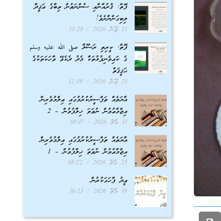
ފޮތް: ޤުރުއާނާއި ސުންނަތުން ތިބާގެ ޢަޤީދާ
ލިބިގަންނާށެވެ!
21 ޖޫން 2026
13:28
ފޮތް: ކީރިތި ރަސޫލާ صلى الله عليه وسلم
ގެ ކައިވެނިފުޅުތަކާ މެދު ދެކެވޭ ވާހަކަތަކުގެ
ޙަޤީޤަތް
21 ޖޫން 2026
12:39
އާޔަތެއް ތަފްސީރުކުރުމުގައި ޢިލްމުވެރިން
އިޖްމާޢުވުން ނުވަތަ ޚިލާފުވުން – 2
31 މާޗް 2026
08:17
އާޔަތެއް ތަފްސީރުކުރުމުގައި ޢިލްމުވެރިން
އިޖްމާޢުވުން ނުވަތަ ޚިލާފުވުން – 1
25 މާޗް 2026
08:22
ޢީދު ފާހަގަކުރުން
19 މާޗް 2026
16:23