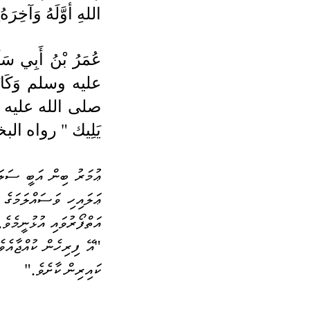
اللهِ أوَّلَهُ وَآخِرَهُ
يَلِيك " رواه البخاري ( 3576 ) وم
ކައިރިން ކާށެވެ."