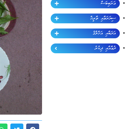
ޢަރަބިބަސް
ސިޔަރަތާއި ތާރީޚް
އަދަބާއި އަޚްލާޤު
ދުޢާއާއި ޛިކުރު