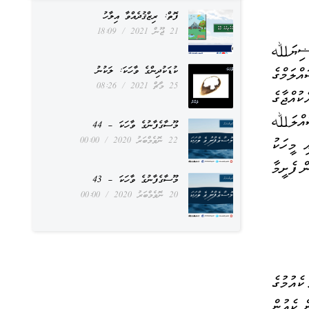
ފޮތް: ރިޒްޤުދެއްވާ އިލާހު
21 ޖޫން 2021
18:09
ރަސޫލުﷲ ޞައްލަﷲ ޢަލައިހިވަސައްލަމްގެ ޞަޙާބީބޭކަލެއް ކަމުގައިބާ އަބޫޙުޒައިފާ ރަޟިޔަﷲ 
ކުޑަކުދިންގެ ވާހަކަ: ލަކުނު
ޢަންހު ވިދާޅުވިއެވެ. އަހަރެމެން އެއްދުވަހަކު ކީރިތި މާތް ނަބިއްޔާ ޞައްލަﷲ ޢަލައިހިވަސައްލަމްގެ 
25 މާޗް 2021
08:26
އަރިހުގައި ތިއްބާ ކުޑަކުޑަ އަންހެންކުއްޖަކު އެތަނަށް އަތުވެއްޖެއެވެ. އޭރު ކޮންމެވެސް މީހަކު އެކުއްޖާގެ 
ފަހަތުން އާދެއެވެ. ދެން އެކުއްޖާ ބިސްމި ނުކިޔާ ކާންއުޅެން ފެށީމާ ކީރިތި ރަސޫލާ ޞައްލަﷲ 
މޫސާގެފާނުގެ ވާހަކަ – 44
22 ނޮވެމްބަރު 2020
00:00
ޢަލައިހިވަސައްލަމް އެކުއްޖާގެ އަތުގައި ހިފެހެއްޓެވިއެވެ. އިރުކޮޅަކުން ރަށްފުށުހިސާބުން އައި މީހަކު 
އޭނާގެ ފަހަތުން ވެސް ކޮންމެވެސް މީހަކު އާދެއެވެ. މީނާވެސް ބިސްމި ނުކިޔާ ކާން އުޅެން ފެށީމާ 
މޫސާގެފާނުގެ ވާހަކަ – 43
20 ނޮވެމްބަރު 2020
00:00
ބިސްމި ނުކިޔާ ކާ އެއްޗެހީން ޝައިޠާނާއަށް ކެއުމުގެ 
ހުއްދަ ލިބޭކަން ގައިމެވެ. އެ ޝައިޠާނާ މިއަންހެންކުއްޖާއާއި އެކު އައީ އެ ކުއްޖާ ގެ ކާ ތަކެތީން ކެއުން 