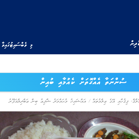
ުދިން
މި ވެބްސައިޓުގައިވާ 
ސުންނަތާ އެއްގޮތަށް ކެއުމާއި ބުއިން
ލާޤް
,
ފިޤުހާއި އޭގެ ޢިލްމުތައް
/
އައްޝައިޚު މުޙައްމަދު ޝާފިޢު ބިން ޢަބްދިލްޣަފޫރު