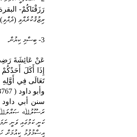
رَزَقْنَاكُمْ- البقرة 172
ރިޒުޤުކުރެއްވި (ދެއްވި) 
3- ބިސްމި ކިޔުން. 
سنن أبي داود " ( 202
އިސްމުފުޅު ކިއުމަށް ހ