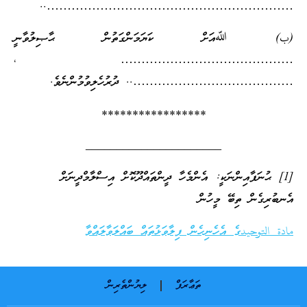
……………………………………………………..
(ب) ﷲއަށް ކަޔަމަންގަތުން ޙާޞިލުވާނީ
…………………………………… ،
………………………………….. ދުރުހެލިވުމުންނެވެ.
*****************
______________________
[1] ޙުނަފާއިންނަކީ: އެންމެހާ ދީންތައްދޫކޮށް އިސްލާމްދީނަށް
އެނބުރިގެން ތިބޭ މީހުން
مادة التوحيدގެ އެހެނިހެން ފިލާވަޅުތައް ބައްލަވާލައްވާ
ތަޢާރަފް
ލިޔުންތެރިން