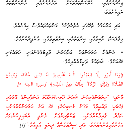
ޖިހާދުކުރުމާއި، ހެޔޮކަންތައްތަކަށް އަމުރުކުރުމާއި މުންކަރާތްތައް
ނަހީކުރުމެވެ.
އަދި އަޅުކަމުގެ ތެރޭގައި އެތެރެފުށުގެ ކަންތައްތައްވެސް ހިމެނެއެވެ:
މިޘާލަކަށް: ލޯބިވުމާއި، ބިރުގަތުމާއި، ބިރުވެތިވުމާއި، އުންމީދުކުރުމެވެ.
* އެންމެހާ އަޅުކަންތައް އަދާކުރުން ވާޖިބުވެގެންވަނީ ހަމައެކަނި
ﷲއަށެވެ. ﷲތަޢާލާ ވަހީކުރެއްވިއެވެ.
﴿وَمَا أُمِرُوا إِلَّا لِيَعْبُدُوا اللَّـهَ مُخْلِصِينَ لَهُ الدِّينَ حُنَفَاءَ وَيُقِيمُوا
الصَّلَاةَ وَيُؤْتُوا الزَّكَاةَ ۚ وَذَٰلِكَ دِينُ الْقَيِّمَةِ﴾ [سورة البينة ٥]
މާނައީ: “ކިޔަމަންތެރިކަން ﷲއަށް ޚާލިޞްކުރާޙާލު ޙުނަފާއިންގެ ގޮތުގައި
(އެބަހީ: ތައުޙީދުގެ މަގަށް ލެނބިހުރެ) ﷲ އަށް އަޅުކަންކުރުމަށާއި،
ނަމާދު ޤާއިމުކުރުމަށާއި، ޒަކާތްދިނުމަށް މެނުވީ އެބައިމީހުންނަށް
އަމުރުވެވިގެންނުވެއެވެ. އަދި ސީދާވެގެންވާ ދީނަކީ އެއީއެވެ.”
[1]