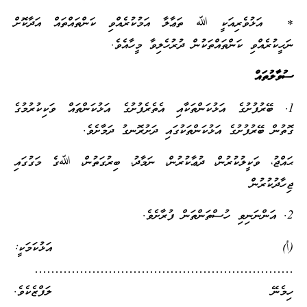
* އަޅުވެރިއަކީ ﷲ ތަޢާލާ އަމުކުރެއްވި ކަންތައްތައް އަދާކޮށް
ނަހީކުރެއްވި ކަންތައްތަކުން ދުރުހެލިވާ މީހާއެވެ.
ސުވާލުތައް
1. ބޭރުފުށުގެ އަޅުކަންތަކާއި އެތެރެފުށުގެ އަޅުކަންތައް ވަކިކުރުމުގެ
ގޮތުން ބޭރުފުށުގެ އަޅުކަންތަކުގައި ދަށުރޮނގު ދަމާށެވެ.
ޙައްޖު، ވަކީލުކުރުން، ދުޢާކުރުން، ނަމާދު، ބިރުގަތުން، ﷲގެ މަގުގައި
ޖިހާދުކުރުން
2. އަންނަނިވި ހުސްތަންތަން ފުރާށެވެ.
(أ) އަޅުކަމަކީ:
………………………………………………………
ހިމެނޭ ލަފްޒެކެވެ.