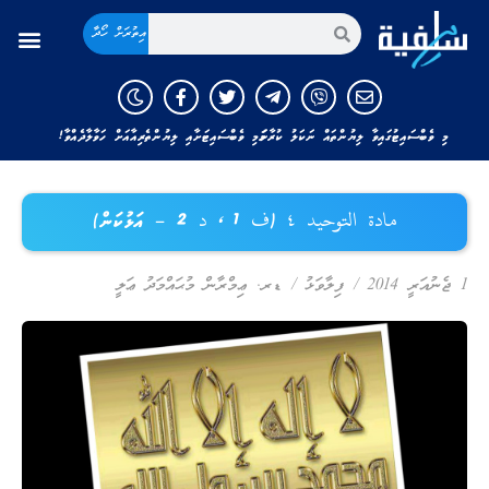
އިތުރަށް ހޯދާ
މި ވެބްސައިޓުގައިވާ ލިޔުންތައް ނަކަލު ކުރާނަމަ މި ވެބްސައިޓަށާއި ލިޔުންތެރިއާއަށް ހަވާލާދެއްވާ!
مادة التوحيد ٤ (ف 1 ، د 2 – އަޅުކަން)
1 ޖެނުއަރީ 2014
/
ފިލާވަޅު
/
ޑރ. ޢިމްރާން މުޙައްމަދު ޢަލީ