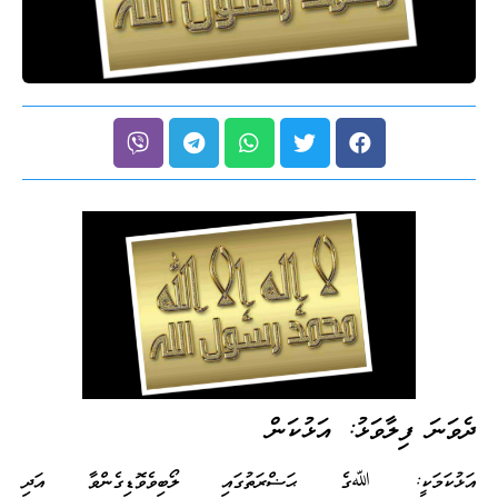
ދެވަނަ ފިލާވަޅު: އަޅުކަން
އަޅުކަމަކީ: ﷲގެ ޙަޟްރަތުގައި ލޯބިވެވޮޑިގެންވާ އަދި