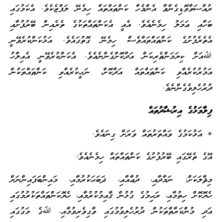
ރުއްސަވާވޮޑިގެންވާ އެންމެހާ ކަންތައްތައް ހިމެނޭ ލަފްޒެކެވެ. އެކަމުގައި
ބަހާއި ޢަމަލު ހިމެނެއެވެ. އެއީ އެކަންތައްތަކުގެ ތެރެއިން ބޭރުފުށާއި
އެތެރެފުށުގެ ކަންތައްތައްވެސް ހިމެނޭ ގޮތުގައެވެ. އަޅުކަންކުރެވޭނީ
ﷲއަށް ކިޔަމަންތެރިކަން އަދާކޮށްގެންނެއެވެ. އެކަންކުރެވޭނީ އެއިލާހު
އަމުރުކުރެއްވި ކަންތައްތައް އަދާކޮށް، ނަހީކުރެއްވި ކަންތައްތަކުން
ދުރުހެލިވެގެންނެވެ.
ފިލާވަޅުގެ އިރުޝާދުތައް
* އަޅުކަމުގެ ވައްތަރުތައް ވަރަށް ގިނައެވެ.
އޭގެ ތެރޭގައި ބޭރުފުށުގެ ކަންތައްތައް ހިމެނެއެވެ:
މިޘާލަކަށް: ނަމާދާއި، ދުޢާއާއި، ޛަބަޙަކުރުމާއި، މައިންބަފައިންނަށް
ހެޔޮކޮށް ހިތުމާއި، ރަޙިމުގެ ގުޅުން ޤާއިމުކުރުމާއި، ހެޔޮކަންތައްތަކުރުމުގައި
އަދި މުންކަރާތްތަކުން ދުރުހެލިވުމުގައި ވާގިވެރިވުމާއި، ﷲގެ މަގުގައި