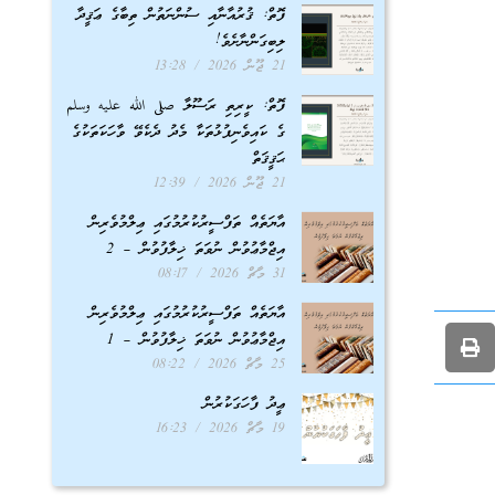
ފޮތް: ޤުރުއާނާއި ސުންނަތުން ތިބާގެ ޢަޤީދާ
ލިބިގަންނާށެވެ!
21 ޖޫން 2026
13:28
ފޮތް: ކީރިތި ރަސޫލާ صلى الله عليه وسلم
ގެ ކައިވެނިފުޅުތަކާ މެދު ދެކެވޭ ވާހަކަތަކުގެ
ޙަޤީޤަތް
21 ޖޫން 2026
12:39
އާޔަތެއް ތަފްސީރުކުރުމުގައި ޢިލްމުވެރިން
އިޖްމާޢުވުން ނުވަތަ ޚިލާފުވުން – 2
31 މާޗް 2026
08:17
އާޔަތެއް ތަފްސީރުކުރުމުގައި ޢިލްމުވެރިން
އިޖްމާޢުވުން ނުވަތަ ޚިލާފުވުން – 1
25 މާޗް 2026
08:22
ޢީދު ފާހަގަކުރުން
19 މާޗް 2026
16:23