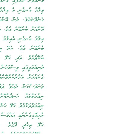
މޫނުވަތަށް ދަމާފައި ގެނައު
ޢިލްމު އުނގެނި އެ ޢިލްމު 
ގެނެވޭނެއެވެ. ދެން އޭނާއ
އޭނާއަށް ބުނެވޭނެ އެވެ. އެ
އިލްމު އުނގެނި އެޢިލްމު އ
ބުނެވޭނެ އެވެ. ކަލޭ ތިހ
ބުނޭތޯއެވެ. އަދި ކަލޭ ޤ
ދުނިޔެމަތީގައި މީސްތަކުން
ގެނައުމަށް އަމުރުކުރެވޭނ
ތަނަވަސްކަން ދެއްވާ ތަފާ
ނިޢުމަތްތައް ހަނދާންކޮ
ނިޢުމަތްތަކާމެދު ކަލޭ ކަން
ރުހިވޮޑިގެންނެވި އެއްވެސް 
ކަލޭ ތިހެދީ ދޮގެވެ. އެ