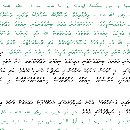
بها أو امرأةٍ ينكحها، فهجرته إلى ما هاجر إليه } متفق عليه 
 – رضي الله عنه – ވިދާޅުވިއެވެ. ރަސޫލުﷲ ޞައްލަﷲ ޢަލައިހި ވަސައްލަމ
ނު އަޑުއެއްސެވީމެވެ. “ހަމަކަށަވަރުން ޢަމަލު ބިނާވެގެންވަނީ ނިޔަތުގެ މައްޗަށ
ީ އެމީހަކު ނިޔަތްގަތް ކަމެކެވެ. އެހެންކަމުން ﷲ އާއި އެއިލާހުގެ ރަސޫލާއަ
ވަނީ ﷲ އާއި އެއިލާހުގެ ރަސޫލާއަށްޓަކައެވެ. އަދި ދުނިޔެއަށްޓަކައި ނުވަތަ އަނ
ިޖުރަ ކޮށްފި މީހެއްނަމަ އެމީހަކަށްވަނީ އެމީހަކު އެ ހިޖުރަ ކުރި ކަމެކެވެ.”
މި ޙ
ުރި ޢަމަލެއް ބިނާވެގެންވަނީ އެމީހެއްގެ ނިޔަތުގެ މައްޗަށްކަމެވެ. ކުރާ ކަމަކީ އ
ތުގައި މީސްތަކުން ކަންތައް ކުރާކަން މި ޙަދީޘުން އެނގިގެންދެއެވެ. އަދި ޢަމަ
ްއެކަނި ބަރޯސާނުވެ ނިޔަތުގެ މައްޗަށްވެސް ބިނާވެގެންވާކަންވެސް މި ޙަދީ
 ވަސައްލަމްގެ އެހެން ޙަދީޘްފުޅެއްގައި އެކަލޭގެފާނު އުއްމަތަށް ވަރަށް ޢިބު
އެވެ. މި ޙަދީޘްފުޅުގައި ވެއެވެ.
عن أبي هريرة – رضي الله عنه – قال
عليه و سلم- يقول: { إن أول الناس يقضى يوم القيامة عليه، رجل