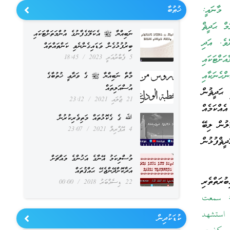
މާނައީ:
ޚުޠުބާ
ް ޙަދީޘް
ނަބިއްޔާ ﷺ އެކަލޭގެފާނުގެ އުންމަތަށްޓަކައި
ެވެ. އަދި
ބިރުފުޅުގެން ވަޑައިގެންނެވި ކަންތައްތައް
ށްޓަކައި
5 ފެބްރުއަރީ 2023
18:45
ްހެނަކާއި
މާތް ނަބިއްޔާ ﷺ ގެ ވަދާޢީ ޚުތުބާގެ
އުސްއަލިތައް
ަދީޘުން
21 ޖުލައި 2021
23:12
ެއްކަމެއް
ﷲ ގެ ގެކޮޅުތައް މަތިވެރިކުރުން
ލުން ލިބޭ
4 އޭޕްރިލް 2021
23:07
ޘްފުޅުން
މުސްލިކަމު އޭނާގެ އަޚުންގެ މައްޗަށް
އަދާކޮށްދޭންޖެހޭ ޙައްޤުތައް
ރަތްތެރި
22 ޑިސެމްބަރު 2018
00:00
: سمعت
 استشهد
ކުޑަކުދިން