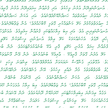
މަށް އަމުރުކުރެވޭނެއެވެ. އެގޮތުގައި ގެންގޮސް ނަރަކައަށް އެއްލާލެވޭނެއެވެ. ދެވ
އުނގަންނައިދޭން އުޅުނު މީހެކެވެ. އަދި ޤުރުޢާން ކިޔަވައިދޭން އުޅުނު ޤާރީއެކ
ަށް ދެއްވުނު ނިޢުމަތްތައް ހަނދާންކޮށްދެވޭނެއެވެ. އަދި އެކަން ހަނދާންވާނެއެ
 ނިޢުމަތްތަކާމެދު ކަލޭ ކަންތައްކުރި ގޮތަކީ ކޮބާހެއްޔެވެ؟ އެނާ ޖަވާބުދޭނެއެވެ.
ުނގަންނައިދިނީ އެވެ. އަދި އިބަ އިލާހައްޓަކައި ޤުރުއާން ކިޔެވީމެވެ. އެއަށްފަހު
ެދީ ދޮގެވެ. އެހެނެއްކަމަކު ކަލޭ ޢިލްމު އުނގެނުނީ މީސްތަކުން ކަލޭތީ 
ުރުއާން ކިޔަވާ އުޅުނީ ކަލޭތީ ޤާރީ އެކޭ ބުނެއުޅުމަށްޓަކައެވެ. ދެން ބުނެވ
 ކަލޭ އެދުނު ގޮތަށް ޤާރީއެކޭ ، ޢާލިމެކޭ ބުނެއުޅުނެވެ. ދެން އޭނާ މޫނުވަތަށް
ެއެވެ. އެގޮތުގައި ގެންގޮސް ނަރަކައަށް އެއްލާލެވޭނެއެވެ. ތިންވަނަ މީހަކީ 
ތު ބާވަތްބާވަތުގެ މުދާ ދެއްވި މީހެކެވެ. އޭނާ ގެނެވޭނެއެވެ. ދެންއޭނާއަށް 
ށްދެވޭނެއެވެ. އަދި އެކަން ހަނދާންވާނެއެވެ. އަދި އޭނާއަށް ބުނެވޭނެ 
ތައްކުރި ގޮތަކީ ކޮބާހެއްޔެވެ؟ އެނާ ޖަވާބުދޭނެއެވެ. އިބަ އިލާހު އެމަގަކުން ހޭދަކ
މަގެއް ތިމަންނަ އިބައިލާހަށްޓަކައި ހޭދަނުކޮށް ދޫނުކުރަމެވެ. ދެން އޭނައަށް ބުނެ
ހެނެއްކަމަކު ކަލޭ ތިކަންކުރީ މީސްތަކުން ކަލެއަށް ނިސްބަތްކޮށް އެއ