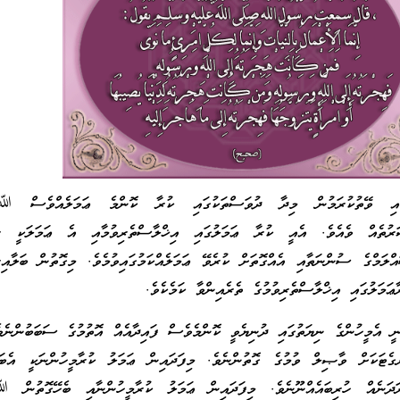
ޭގައި ވޭތުކުރަމުން މިދާ ދުވަސްތަކުގައި ކުރާ ކޮންމެ ޢަމަލެއްވެސް ﷲ
ަރުތެއް ވެއެވެ. އެއީ ކުރާ ޢަމަލުގައި އިޚްލާސްތެރިވުމާއި އެ ޢަމަލަކީ
މްގެ ސުންނަތާއި އެއްގޮތަށް ކުރެވޭ ޢަމަލެއްކަމުގައިވުމެވެ. މިގޮތުން ބަލާއި
ޢަމަލުގައި އިޚްލާސްތެރިވުމުގެ ތެރެއިންވާ ކަމެކެވެ.
ަނީ އެމީހުންގެ ނިޔަތުގައި ދުނިޔެވީ ކޮންމެވެސް ފައިދާއެއް އޮތުމުގެ ސަބަބުންނެވ
ެޓަކަށް ވާޞިލް ވުމުގެ ގޮތުންނެވެ. މިފަދައިން ޢަމަލު ކުރާމީހުންނަކީ އެބައި
ަދަނެއް ހުރިބައެއްނޫނެވެ. މިފަދައިން ޢަމަލު ކުރާމީހުންނާއި ބެހޭގޮތުން 