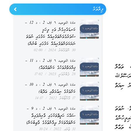
ފިލާވަޅު
مادة التوحيد ٦ (ف 2 ، د 12 –
ކަނޑައެޅިގެން ވަކި މީހަކީ
ސުވަރުގެވަންތަވެރިއެއް ކަމުގައި ނުވަތަ
ނަރަކަވަންތަވެރިއެއް ކަމުގައި ބުނުން)
30 ނޮވެމްބަރު 2024
02:00
مادة التوحيد ٦ (ف 2 ، د 11 –
 ތަޢާލާ
ޤިޔާމަތްދުވަހުގެ ކަންތައްތައް)
28 ފެބްރުއަރީ 2023
17:02
 ރަސޫލުﷲ
مادة التوحيد ٦ (ف 2 ، د 10 –
ރު ނިޔަތް
ކަށްވަޅުގެ ނިޢުމަތާއި ޢަޛާބު)
17 އޮކްޓޯބަރު 2022
14:37
ެ. ނުވަތަ
مادة التوحيد ٦ (ف 2 ، د 9 –
ޞައްޙަ ޙަދީޘްތަކުގައި ވާރިދުފައިވާ
މީހުންގެ
ކަންތައްތަކަށް އީމާންވުމުގެ ވާޖިބުކަން)
ﷲ ތަޢާލާ
31 ޖުލައި 2022
10:24