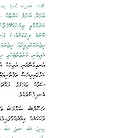
كانت هجرته لدنيا يصي
ޢުމަރު ބުނުލް ޚައްޠާބު
ކުރެއްވާތީ ތިމަންކަލޭގެފާ
ކޮންމެ މީހަކަށްވެސް ވަނ
ހިޖުރަކޮށްފިމީހާގެ ހިޖުރަ
ކައިވެނި ކުރުމަށްޓަކައި ހ
އެނގިގެންދަނީ އެމީހަކު އެކ
ކަމުގައިވިޔަސް ތަފާތުނިޔަ
ސަވާބު ޢަމަލުގެ މައްޗަށ
އެނގިގެންދެއެވެ.
ރަސޫލުﷲ ޞައްލަﷲ ޢަލައިހި
ވާހަކަޔެއް ކިޔާދެއްވާފައިވެ
رسول الله -صلى الله 