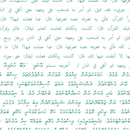
فعرفها، قال: فما عملت فيها؟ قال: قاتلت فيك حتى استشهدت، قال
: جريء، فقد قيل، ثم أمر به فسحب على وجهه حتى ألقي في النا
رأ القرآن، فأتي به فعرفه نعمه فعرفها، قال: فما فعلت فيها؟ قال
فيك القرآن، قال: كذبت، ولكنك تعلمت العلم ليقال: عالم وقرأت
قيل، ثم أمر به فسحب على وجهه، حتى ألقي في النار، ورجل وسع ال
 كله، فأتي به فعرفه نعمه فعرفها، قال: فما عملت فيها؟ قال: ما 
ا إلا أنفقت فيها لك، قال: كذبت، ولكنك فعلت ليقال: هو جواد، ف
وجهه ثم ألقي في النار } أخرجه مسلم މާނައީ: “އަބޫ ހުރައިރާ 
ގެން ވެއެވެ. ހަމަކަށަވަރުން ޤިޔާމަތް ދުވަހުން އެންމެފުރަތަމަ ހިސާބު ބެއް
އޭނަ ގެނެވޭނެއެވެ. ދެން(ޝަހީދެއްގެ ދަރަޖަ ހާސިލްކުރުމަށްޓަކައި) އޭނާއަށް 
ެވޭނެއެވެ. އަދި އެކަން އެނާ ހަނދާންވާނެއެވެ. ބުނެވޭނެ އެވެ. އެ ނިޢުމަތްތަކާ
ެއްޔެވެ؟ އެނާ ޖަވާބުދޭނެއެވެ. ތިމަންނަ ޝަހީދުވަންދެން އިބަ އިލާހުގެ މަގުގައި 
ނެއެވެ. ކަލޭ ތިހެދީ ދޮގެވެ. އެހެނެއްކަމަކު ކަލޭ ހަނގުރާމަކުރީ ކަލޭތީ ބަޠަލެ
ނުމަށްޓަކައެވެ. (ދުނިޔެމަތީގައި) މީސްތަކުން ކަލޭތީ ބަޠަލެކޭ ކިޔާ އުޅުނެވެ. 