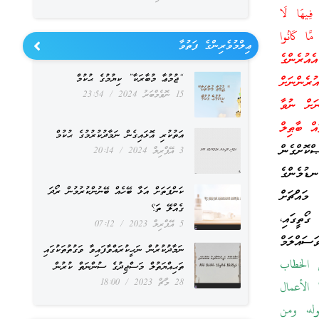
ْ فِيهَا لَا
َّا كَانُوا
ޢިލްމުވެރިންގެ ފަތުވާ
ެއުރެންގެ
“ޖުމުޢާ މުބާރަކާ” ކިޔުމުގެ ޙުކުމް
ރެންނަށް
15 ނޮވެމްބަރު 2024
23:54
ަށް ނުވާ
އް ބާޠިލް
އަތުކުރި އޮޅައިގެން ނަމާދުކުރުމުގެ ޙުކުމް
ކޮށްގެން
3 އޭޕްރިލް 2024
20:14
ޑުމެންގެ
ކަންފަތަށް އަޅާ ބޭހެއް ބޭނުންކުރުމުން ރޯދަ
މައްޗަށް
ގެއްލޭ ތަ؟
ގޯތީގައި،
5 އޭޕްރިލް 2023
07:12
ސައްލަމް
ނަމާދުކުރުން ނަހީކުރައްވާފައިވާ ވަގުތުތަކުގައި
الخطاب
ތަޙިއްޔަތުލް މަސްޖިދުގެ ސުންނަތް ކުރުން
28 މާޗް 2023
18:00
لأعمال
له، ومن