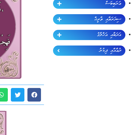
ޢަރަބިބަސް
ސިޔަރަތާއި ތާރީޚް
އަދަބާއި އަޚްލާޤު
ދުޢާއާއި ޛިކުރު