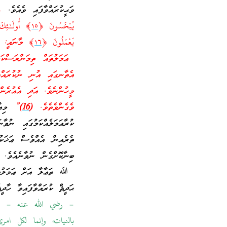
ވަޙީކުރައްވާފައި ވެއެވެ.
م
يُبْخَسُونَ ﴿
١٥
﴾ أُولَـٰئِكَ 
يَعْمَلُونَ ﴿
١٦
﴾ މާނައީ: “ދ
ޢަމަލުތައް ތިމަންރަސްކަލ
އެތާނގައި އުނި ނުކުރައްވ
މީހުންނެވެ. އަދި އެއުރެން
ވެގެންވެތެވެ.
(
16
)”
މިއާޔ
ކުރާޢަމަލެއްކަމުގައި ނުވ
ތެރެއިން އެއްވެސް ޢަޚަކު
ބިނާކޮށްގެން ނުވާނެއެވެ. 
ﷲ ތަޢާލާ އަށް ޢަމަލުތައ
ޙަދީޘް ކުރައްވާފައިވާ ހާދީ
– رضي الله عنه – قا
بالنيات، وإنما لكل ام