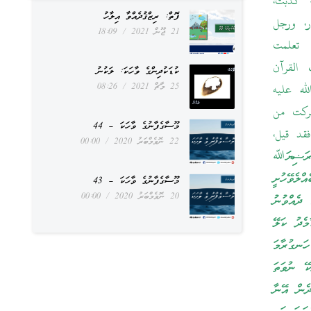
: كذبت،
ފޮތް: ރިޒްޤުދެއްވާ އިލާހު
ر، ورجل
21 ޖޫން 2021
18:09
: تعلمت
 القرآن
ކުޑަކުދިންގެ ވާހަކަ: ލަކުނު
25 މާޗް 2021
08:26
له عليه
تركت من
މޫސާގެފާނުގެ ވާހަކަ – 44
قد قيل،
22 ނޮވެމްބަރު 2020
00:00
ރަޟިޔަﷲ
ލެވޭހުށީ
މޫސާގެފާނުގެ ވާހަކަ – 43
20 ނޮވެމްބަރު 2020
00:00
ދެއްވުނު
މެދު ކަލޭ
ހަނގުރާމަ
ކޭ ނުވަތަ
ދެން އޭނާ