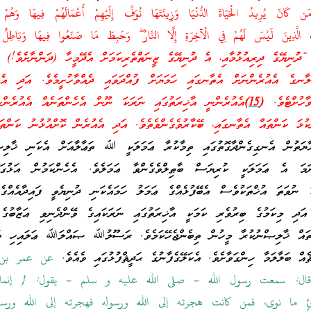
َن كَانَ يُرِيدُ الْحَيَاةَ الدُّنْيَا وَزِينَتَهَا نُوَفِّ إِلَيْهِمْ أَعْمَالَهُمْ فِيهَا وَهُم
الَّذِينَ لَيْسَ لَهُمْ فِي الْآخِرَةِ إِلَّا النَّارُ ۖ وَحَبِطَ مَا صَنَعُوا فِيهَا وَبَاطِلٌ م
ުނިޔޭގެ ދިރިއުޅުމާއި، އެ ދުނިޔޭގެ ޒީނަތްތެރިކަމަށް އެދޭމީހާ (ދަންނާށެވެ!) އ
ާނގެ އެއުރެންނަށް އެތާނގައި ހަމަޔަށް ފުއްދަވައި ދެއްވާހުށީމެވެ. އަދި އެއު
ާހުށްޓެވެ.
(
15
)
އެއުރެންނީ އާޚިރަތުގައި ނަރަކަ ނޫން އެހެންތަނެއް އެއުރެންނ
ކުޅަ ކަންތައް އެތާނގައި، ބޭކާރުވެގެންވެތެވެ. އަދި އެއުރެން ކޮށްއުޅުނު ކަންތަ
ަތުން އެނގިގެންދާގޮތުގައި ތިމާކުރާ ޢަމަލަކީ ﷲ ތަޢާލާއަށް އެކަނި ޚާލިޞް
ާނަމަ އެ ޢަމަލަކީ ކުރިޔަސް ބާޠިލްވެގެންވާ ޢަމަލެވެ. އެހެންކަމުން އަޅުގަނ
 ނުވަތަ އުޚްތަކުވެސް އެބޭފުޅެއްގެ ޢަމަލު ހަމައެކަނި ދުނިޔެވީ ފައިދާއެއްގެ 
އަދި މިކަމުގެ ބިރުވެރި ކަމަކީ އާޚިރަތުގައި ނަރަކައިގެ ވޭންދެނިވި ޢަޒާބުގެ 
ް ޚާލިޞްނުކުރާ މީހުން ތިބެންޖެހޭކަމެވެ. ރަސޫލުﷲ ޞައްލަﷲ ޢަލައިހި ވަ
ޘެއް ބަލާލަމާ ހިންގަވާށެވެ. އެކަލޭގެފާނުގެ ޙަދީޘްފުޅުގައި ވެއެވެ.
عن عمر بن 
ل: سمعت رسول الله – صلى الله عليه و سلم – يقول: { إنما ا
رئٍ ما نوى، فمن كانت هجرته إلى الله ورسوله فهجرته إلى الله ورسو