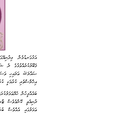
އަޅުގަނޑުމެން މިދުނިޔ
ޤަބޫލުކުރެއްވުމުގެ ދެ ޝ
ޞައްލަﷲ ޢަލައިހި ވަސައްލަ
އިޚްލާސްތެރި ކުރުމަކީ ކުރާ
ބައެއްމީހުން ހެޔޮޢަމަލުކުރ
ދުނިޔެވީ ކޮންމެވެސް ޓާރގ
ޢަމަލުގައި އެއްވެސް ބުރ