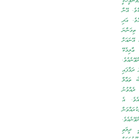
ަނަމީހަކީ
ެވެ. އޭނާ
ވެ. އަދި
 ތިމަންނަ
 އޭނައަށް
ޢާލިމެކޭ
ޭނެއެވެ.
 ދަމާފައި
ﷲ ތަޢާލާ
ދެއްވުނު
އެވެ. އެ
ުރައްވަން
ވޭނެއެވެ.
ީ ދީލަތި