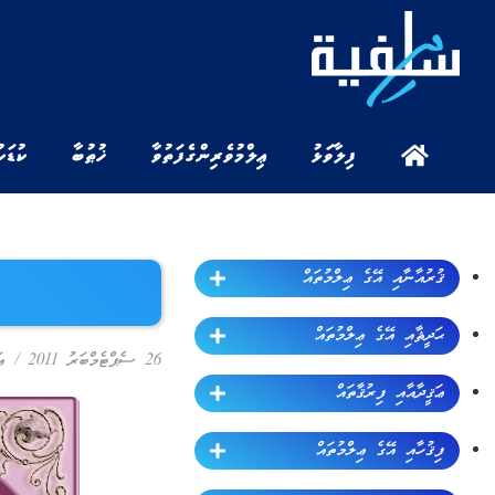
ފިލާވަޅު
ޢިލްމުވެރިންގެ ފަތުވާ
ޚުޠުބާ
ކުޑަކ
ޤުރުއާނާއި އޭގެ ޢިލްމުތައް
ޙަދީޘާއި އޭގެ ޢިލްމުތައް
26 ސެޕްޓެމްބަރު 2011
/
ޢ
ޢަޤީދާއާއި ފިރުޤާތައް
ފިޤުހާއި އޭގެ ޢިލްމުތައް