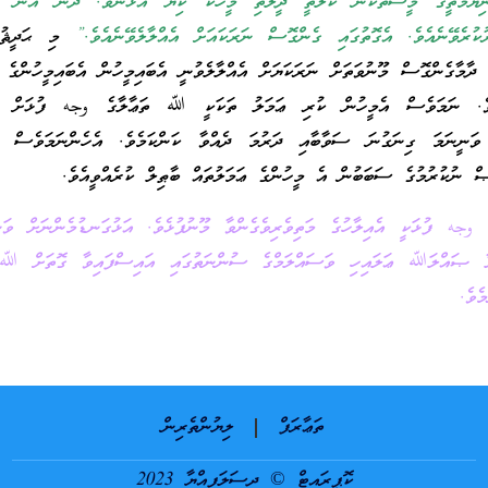
ދުނިޔެމަތީގާ މީސްތަކުން ކަލޭތީ ދީލަތި މީހެކޭ ކިޔާ އުޅުނެވެ. ދެން އޭނާ މޫ
ުކުރެވޭނެއެވެ. އެގޮތުގައި ގެންގޮސް ނަރަކައަށް އެއްލާލެވޭނެއެވެ.”
މި ޙަދީޘުގ
ދާމާގެންގޮސް މޫނުވަތަށް ނަރަކަޔަށް އެއްލާލެވުނީ އެބައިމީހުން އެބައިމީހުންގެ ޢ
ނެވެ. ނަމަވެސް އެމީހުން ކުރި ޢަމަލު ތަކަކީ ﷲ ތަޢާލާގެ وجه ފުޅަށް
ި ވަނީނަމަ ގިނަގުނަ ސަވާބާއި ދަރުމަ ދެއްވާ ކަންކަމެވެ. އެހެންނަމަވެސް އެ
 ނުކުރުމުގެ ސަބަބުން އެ މީހުންގެ ޢަމަލުތައް ބާޠިލް ކުރެއްވީއެވެ.
ލާގެ وجه ފުޅަކީ އެއިލާހުގެ މަތިވެރިވެގެންވާ މޫނުފުޅެވެ. އަޅުގަނޑުމެންނަށް ވަ
ާ ޞައްލަﷲ ޢަލައިހި ވަސައްލަމްގެ ސުންނަތުގައި އައިސްފައިވާ ގޮތަށް ﷲ 
ެވެ.
ތަޢާރަފް
ލިޔުންތެރިން
ކޮޕީރައިޓް © ދިސަލަފިއްޔާ 2023