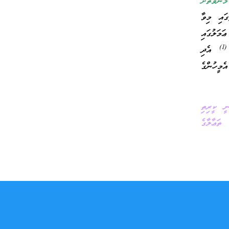
ނުވަތަށް
ައި މިވާ
ަމަލުގައި
(1)
އެދި
މީހުންގެ
ނީ ކީރިތި
ތަޢާލާގެ