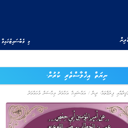
ުދިން
މި ވެބްސައިޓުގައިވާ 
ނިޔަތް އިޚްލާސްތެރި ކުރުން.
ަޤީދާއާއި ފިރުޤާތައް
,
ދީން
/
އައްޝައިޚް އަޙްމަދު މިޙްސަން މުޙައްމަދު