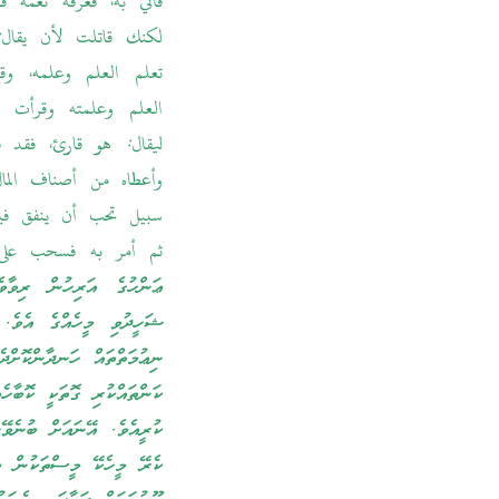
فأتي به، فعرفه نعمه 
لكنك قاتلت لأن يقال
تعلم العلم وعلمه، وق
العلم وعلمته وقرأت 
ليقال: هو قارئ، فقد 
وأعطاه من أصناف المال
سبيل تحب أن ينفق فيه
ثم أمر به فسحب على 
ޢަންހުގެ އަރިހުން ރިވާވެ
ޝަހީދުވި މީހެއްގެ އެވެ. 
ނިޢުމަތްތައް ހަނދާންކޮށްދ
ކަންތައްކުރި ގޮތަކީ ކޮބާހ
ކުރީއެވެ. އޭނައަށް ބުނެވޭ
ކެރޭ މީހެކޭ މީސްތަކުން ބު