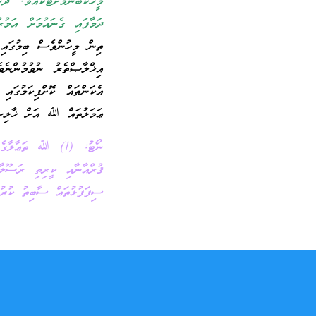
މީހެކޭބުނުމަށްޓަކައެވެ. 
ދަމާފައި ގެނައުމަށް އަމުރ
ތިން މީހުންވެސް ބިމުގައި 
އިޚްލާޞްތެރު ނުވުމުން
އެކަންތައް ކޮށްފިކަމުގައ
ޢަމަލުތައް ﷲ އަށް ޚާލިޞް
ނޯޓު: (1) ﷲ ތަޢާ
ޤުރްއާނާއި ކީރިތި ރަސޫލ
ސިފަފުޅުތައް ސާބިތު ކުރުމ