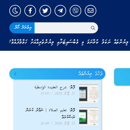
އިތުރަށް ހޯދާ
ލިޔުންތައް ނަކަލު ކުރާނަމަ މި ވެބްސައިޓަށާއި ލިޔުންތެރިއާއަށް ހަވާލާދެއްވާ!
ފަހުގެ ލިޔުންތައް
ފޮތް: شرح العقيدة الواسطية
21 ޖޫން 2026
13:54
ފޮތް: تعليم الصلاة | ނަމާދު ކުރަން
ދަސްކުރަމާ
21 ޖޫން 2026
13:40