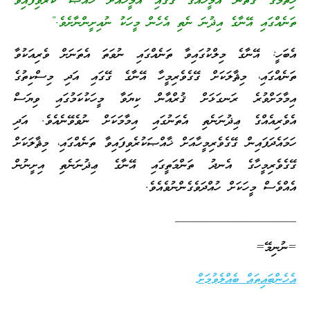
ހިތުމުގެ ގޮތުން އެމީހެއްގެ ގޭގައި އެމީހާއަށް ޚާއްޞަ ކުރެވިފައިވާ
ތަނެއްގައި އޭނާގެ އިޛުނަ ނެތި އެހެން މީހަކު ނުއިށީންނާށެވެ.”
އެބަހީ: އޭނާގެ މިލްކުގައިވާ ތަނެއްގައި ނުވަތަ އެތަނަށް ވެރިއަކުވާ
ތަނެއްގައި، މިޘާލަކަށް ގޭގެވެރިމީހާ އޭނާގެ ގޭގައި އަދި މިސްކިތުގެ
އިމާމަށްވުރެ ރަނގަޅަށް ޤުރްއާން ކިޔަވާ މީހަކުކަމުގައި ވިޔަސް
އެވެރިއެއްގެ ޢިޛުނަނެތި އެތަނުގައި އިމާމަކަށް ނުވެވޭނެއެވެ. އަދި
ހަމައެދަފައިން ގޭގެވެރިމީހާއަށް ޚާއްޞަކުރެވިފައިވާ ތަނެއްގައި، މިޘާލަކަށް
ގޭގެވެރިމީހާގެ އެނދު ތަންމަތީގައި އޭނާގެ ޢިޛުނަނެތި އިށީނުން
އެއްވެސް މީހަކަށް ހުއްދަވެގެންނުވެއެވެ.
_________________________
=ނުނިމޭ=
އެހެންބައިތައް ބެއްލެވުމަށް