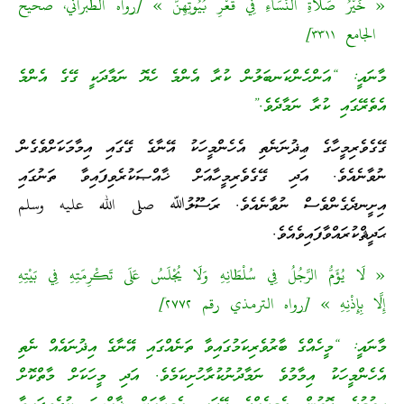
« خَيْرُ صَلَاةِ النِّسَاءِ فِي قَعْرِ بُيُوتِهِنَّ » [رواه الطبراني، صحيح
الجامع ۳۳۱۱]
މާނައީ: “އަންހެންކަނބަލުން ކުރާ އެންމެ ހެޔޮ ނަމާދަކީ ގޭގެ އެންމެ
އެތެރޭގައި ކުރާ ނަމާދެވެ.”
ގޭގެވެރިމީހާގެ ޢިޛުނަނެތި އެހެންމީހަކު އޭނާގެ ގޭގައި އިމާމަކަށްވެގެން
ނުވާނެއެވެ. އަދި ގޭގެވެރިމީހާއަށް ޚާއްޞަކުރެވިފައިވާ ތަނުގައި
އިށީނދެގެންވެސް ނުވާނެއެވެ. ރަސޫލުﷲ صلى الله عليه وسلم
ޙަދީޘްކުރައްވާފައިވެއެވެ.
« لَا يُؤَمُّ الرَّجُلُ فِي سُلْطَانِهِ وَلَا يُجْلَسُ عَلَى تَكْرِمَتِهِ فِي بَيْتِهِ
إِلَّا بِإِذْنِهِ » [رواه الترمذي رقم ۲٧٧۲]
މާނައީ: “މީހެއްގެ ބާރުވެރިކަމުގައިވާ ތަނެއްގައި އޭނާގެ އިޛުނައެއް ނެތި
އެހެންމީހަކު އިމާމުވެ ނަމާދުނުކުރާހުށިކަމެވެ. އަދި މީހަކަށް މާތްކޮށް