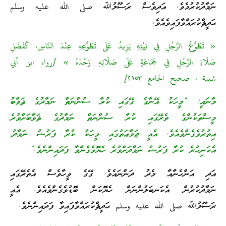
ނަމާދުކުރުމެވެ. އަދިވެސް ރަސޫލުﷲ صلى الله عليه وسلم
ޙަދީޘްކުރައްވާފައިވެއެވެ.
« تَطَوُّعُ الرَّجُلِ فِي بَيْتِهِ يَزِيدُ عَلَى تَطَوُّعِهِ عِنْدَ النَّاسِ، كَفَضْلِ
صَلَاةِ الرَّجُلِ فِي جَمَاعَةٍ عَلَى صَلَاتِهِ وَحْدَهُ » [رواه ابن أبي
شيبة ، صحيح الجامع ۲٩٥۳]
މާނައީ: “މީހަކު އޭނާގެ ގޭގައި ކުރާ ސުންނަތް ނަމާދުގެ ޘަވާބު
މީސްތަކުންގެ ތެރޭގައި ކުރާ ސުންނަތް ނަމާދުގެ ޘަވާބަށްވުރެ
އިތުރުވެގެންވެއެވެ. އެއީ ޖަމާޢަތުގައި މީހަކު ކުރާ ފަރުޟު ނަމާދު،
އެކަނިހުރެ ކުރާ ފަރުޟު ނަމާދަށްވުރެ ހެޔޮވެގެންވާ ފަދައިންނެވެ.”
އަދި އަންހެނާއާ މެދު ދަންނައެވެ. ގޭގެ ވީހާވެސް އެތެރޭގައި
ނަމާދުކުރުން އެކަނބަލުންނަށް ހެޔޮކަން ބޮޑުވެގެންވެއެވެ. އެއީ
ރަސޫލުﷲ صلى الله عليه وسلم ޙަދީޘްކުރައްވާފައިވާ ފަދައިންނެވެ.