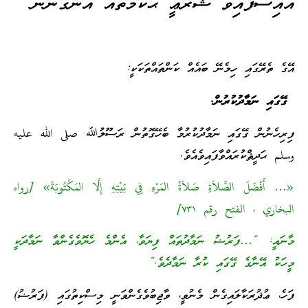
އައިސްފައިވާ ޝަރުޢީ ޙުކުމްތައް އުނގެނުން
އޭގެ ތެރޭގައި ހިމެނޭ ބައެއް ކަންތައްތަކަކީ:
ގޭގައި ނަމާދުކުރުން.
ފިރިހެނުން ގޭގައި ނަމާދުކުރުމާ ބެހޭގޮތުން ރަސޫލުﷲ صلى الله عليه
وسلم ޙަދީޘްކުރައްވާފައިވެއެވެ.
«… أَفْضَلَ الصَّلاَةِ صَلاَةُ المَرْءِ فِي بَيْتِهِ إِلَّا المَكْتُوبَةَ» [رواه
البخاري ، الفتح رقم ٧۳۱]
މާނައީ: “…ފަރުޟު ނަމާދުތައް ފިޔަވާ، އެންމެ ހެޔޮވެގެންވާ ނަމާދަކީ
މީހަކު އޭނާގެ ގޭގައި ކުރާ ނަމާދެވެ.”
ފަހެ، ޢުޛުރަކާލައިގެން މެނުވީ، ވާޖިބުވެގެންވަނީ މިސްކިތުގައި (ފަރުޟު)