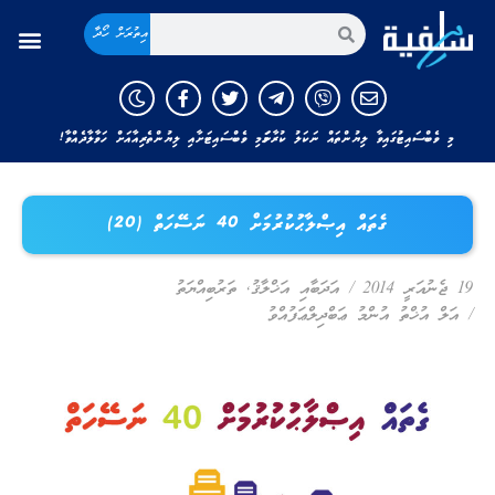
އިތުރަށް ހޯދާ
މި ވެބްސައިޓުގައިވާ ލިޔުންތައް ނަކަލު ކުރާނަމަ މި ވެބްސައިޓަށާއި ލިޔުންތެރިއާއަށް ހަވާލާދެއްވާ!
ގެތައް އިޞްލާޙުކުރުމަށް 40 ނަސޭހަތް (20)
19 ޖެނުއަރީ 2014
/
އަދަބާއި އަޚްލާޤު
,
ތަރުބިއްޔަތު
/
އަލް އުޚްތު އުންމު ޢަބްދިލްޢަފުއްވު