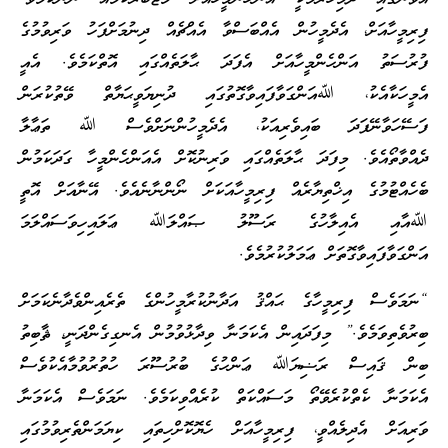
ފިރިމީހާއަށް، އެދެމީހުން އެއްބަސްވާ އެއްޗެއް ދިނުމަށްފަހު ވަރިވުމުގެ
ފުރުސަތު އަންހެންމީހާއަށް އެފަދަ ޙާލަތެއްގައި އޮތްކަމެވެ. އެއީ
އެމީހަކާއެކު، ﷲއަންގަވާފައިވާގޮތުގައި ދުނިޔަވީޙަޔާތް ވޭތުކުރަން
ފަސޭހަވާނޭފަދަ ބައިވެރިއަކު، އެދެމީހުންނަށްވެސް ﷲ ތަޢާލާ
ދެއްވާތޯއެވެ. މިފަދަ ޙާލަތެއްގައި ވަރިނުކޮށް އެއަންހެންމީހާ ގަދަކަމުން
ބެހެއްޓުމުގެ އިޚްތިޔާރެއް ފިރިމީހާއަކަށް ނޯންނާނެއެވެ. އޭނާއަށް އޮތީ
ﷲއާއި އެއިލާހުގެ ރަސޫލު ޞައްލަﷲ ޢަލައިހިވަސައްލަމަ
އަންގަވާފައިވާގޮތަށް ޢަމަލުކުރުމެވެ.
“ނަމަވެސް ފިރިމީހާގެ ޙައްޤު އަދާނުކުރާމީހުންގެ ތެރެއިންވެދާނެކަމަށް
ބިރުވެތިވަމެވެ.” މިފަދައިން އެކަމަނާ ވިދާޅުވުމުން އެނގިގެންދަނީ، ޘާބިތު
ބިން ޤައިސް ރަޟިޔަﷲ ޢަންހުގެ ބުރުސޫރަ ހުތުރުވުމާއެކުވެސް
އެކަމަނާ ކެތްކުރެވޭތޯ މަސައްކަތް ކުރެއްވިކަމެވެ. ނަމަވެސް އެކަމަނާ
ވަރިއަށް އެދިލެއްވީ، ފިރިމީހާއަށް ހެޔޮކޮށްހިތައި ކިޔަމަންތެރިވުމުގައި