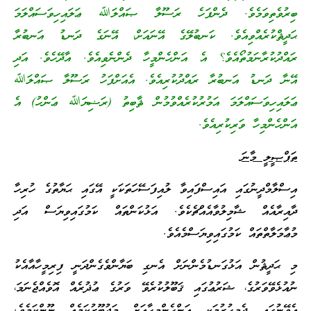
ބިރުވެތިވަމެވެ. ދެންފަހެ ރަސޫލާ ޞައްލަﷲ ޢަލައިހިވަސައްލަމަ
ޙަދީޘްކުރެއްވިއެވެ. ކަނބުލޭގެ އޭނައަށް، އޭނަގެ ދަނޑު އަނބުރާ
ރައްދުކުރާނަމުތޯއެވެ؟ އެ އަންހެންމީހާ ދެންނެވިއެވެ. އާދޭހެވެ. އަދި
އޭނާ ދަނޑު އަނބުރާ ރައްދުކުރިއެވެ. އެއަށްފަހު ރަސޫލާ ޞައްލަﷲ
ޢަލައިހިވަސައްލަމަ އަމުރުކުރެއްވުމުން ޘާބިތު (ރަޟިޔަﷲ ޢަންހު) އެ
އަންހެންމިހާ ވަރިކުރިއެވެ.
ތަފްޞީލީ މާނަ
އިސްލާމްދީނުގައި އައިސްފައިވާ ލުއިފަސޭހަތަކަކީ އޭގައި ޙަޔާތުގެ ހުރިހާ
ދާއިރާއެއް ޝާމިލުވާއެއްޗެކެވެ. އަޅުކަންތައް ކަމުގައިވިޔަސް އަދި
މުޢާމަލާތްތައް ކަމުގައިވިޔަސްމެއެވެ.
މި ޙަދީޘުން އަޅުގަނޑުމެންނަށް އެނގި ބަޔާންވެގެންދަނީ ފިރިމީހާއާއެކު
ނުއުޅެވޭވަރުގެ، ޝަރުޢުގައި ޤަބޫލުކުރެވޭ ވަރުގެ ޢުޛުރެއް އޮވެއްޖެނަމަ،
އެވޭނުގައި ދެމިހުރުމަކީ އަންހެންމީހާއަށް މަޖުބޫރުކަމެއް ނޫންކަމެވެ.