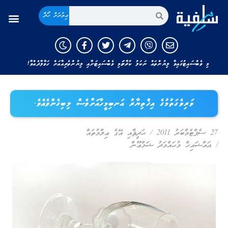
އިތުރަށް ހޯދާ
މި ވެބްސައިޓުގައިވާ ލިޔުންތައް ނަކަލު ކުރާނަމަ މި ވެބްސައިޓަށާއި ލިޔުންތެރިއާއަށް ހަވާލާދެއްވާ!
ވަރިވެގަތުމުގެ އިޚްތިޔާރު އަނބިމީހާއަށްވެސް ލިބިގެންވެއެވެ.
27 ސެޕްޓެމްބަރު 2011
/
ޙަދީޘާއި އޭގެ ޢިލްމުތައް
/
އައްޝައިޚް މުޙައްމަދު ޝަމްޢޫން