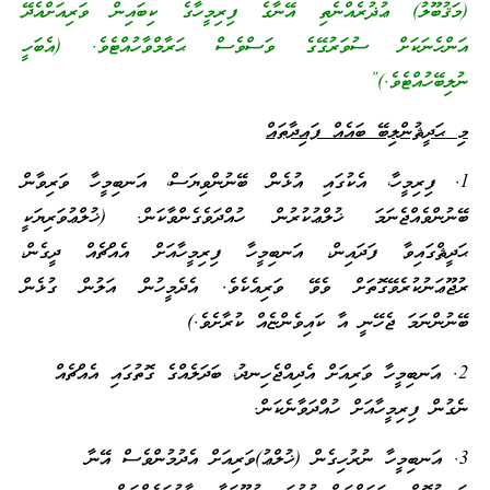
(މަޤުބޫލު) ޢުޛުރެއްނެތި އޭނާގެ ފިރިމީހާގެ ކިބައިން ވަރިއަށްއެދޭ
އަންހެނަކަށް ސުވަރުގޭގެ ވަސްވެސް ޙަރާމްވާހުއްޓެވެ. (އެބަހީ
ނުލިބޭހުއްޓެވެ.)”
މި ޙަދީޘުންލިބޭ ބައެއް ފައިދާތައް
1. ފިރިމީހާ، އެކުގައި އުޅެން ބޭނުންވިޔަސް، އަނބިމީހާ ވަރިވާން
ބޭނުންވެއްޖެނަމަ ޚުލްޢުކުރުން ހުއްދަވެގެންވާކަން. (ޚުލްޢުވަރިޔަކީ
ޙަދީޘްގައިވާ ފަދައިން، އަނބިމީހާ ފިރިމީހާއަށް އެއްޗެއް ދީގެން،
ރުޖޫޢަނުކުރެވޭގޮތަށް ވެވޭ ވަރިއެކެވެ. އެދެމީހުން އަލުން ގުޅެން
ބޭނުންނަމަ ޖެހޭނީ އާ ކައިވެންޏެއް ކުރާށެވެ.)
2. އަނބިމީހާ ވަރިއަށް އެދިއްޖެހިނދު، ބަދަލެއްގެ ގޮތުގައި އެއްޗެއް
ނެގުން ފިރިމީހާއަށް ހުއްދަވާނެކަން.
3. އަނބިމީހާ ނުރުހިގެން (ޚުލްޢު)ވަރިއަށް އެދުމުންވެސް އޭނާ