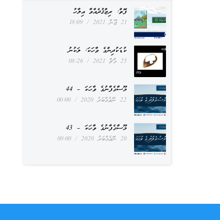
ފޮތް: ރިޒްޤުދެއްވާ އިލާހު
21 ޖޫން 2021
18:09
ކުޑަކުދިންގެ ވާހަކަ: ލަކުނު
25 މާޗް 2021
08:26
މޫސާގެފާނުގެ ވާހަކަ – 44
22 ނޮވެމްބަރު 2020
00:00
މޫސާގެފާނުގެ ވާހަކަ – 43
20 ނޮވެމްބަރު 2020
00:00