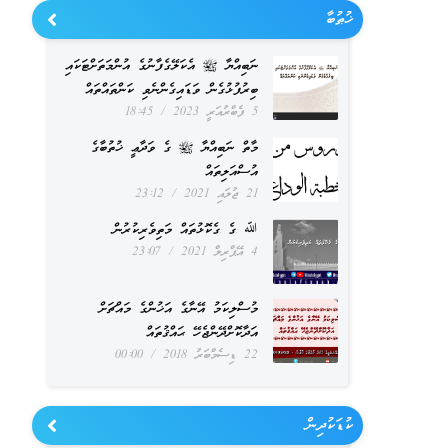
ޚުޠުބާ
ނަބިއްޔާ ﷺ އެކަލޭގެފާނުގެ އުންމަތަށްޓަކައި
ބިރުފުޅުގެން ވަޑައިގެންނެވި ކަންތައްތައް
5 ފެބްރުއަރީ 2023
18:45
މާތް ނަބިއްޔާ ﷺ ގެ ވަދާޢީ ޚުތުބާގެ
އުސްއަލިތައް
21 ޖުލައި 2021
23:12
ﷲ ގެ ގެކޮޅުތައް މަތިވެރިކުރުން
4 އޭޕްރިލް 2021
23:07
މުސްލިކަމު އޭނާގެ އަޚުންގެ މައްޗަށް
އަދާކޮށްދޭންޖެހޭ ޙައްޤުތައް
22 ޑިސެމްބަރު 2018
00:00
ކުޑަކުދިން