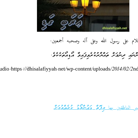
لام على رسول الله وعلى آله وصحبه أجمعين.
އި ދިނުމަށް ތައްޔާރުކުރެވިފައިވާ އޯޑިއޯތަކެކެވެ.
الناطقين بها މިފޮތް ޑައުންލޯޑު ކުރެއްވުމަށް