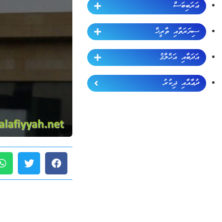
ޢަރަބިބަސް
ސިޔަރަތާއި ތާރީޚް
އަދަބާއި އަޚްލާޤު
ދުޢާއާއި ޛިކުރު