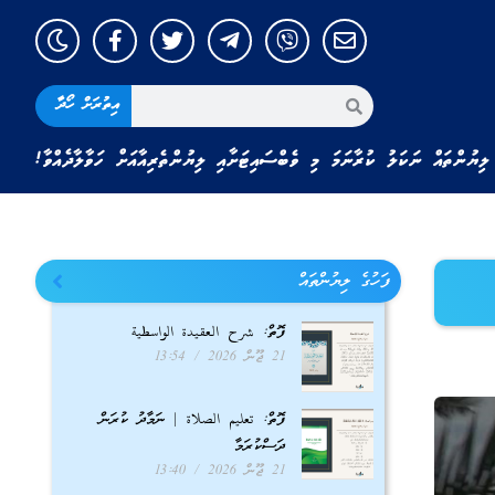
އިތުރަށް ހޯދާ
ލިޔުންތައް ނަކަލު ކުރާނަމަ މި ވެބްސައިޓަށާއި ލިޔުންތެރިއާއަށް ހަވާލާދެއްވާ!
ފަހުގެ ލިޔުންތައް
ފޮތް: شرح العقيدة الواسطية
21 ޖޫން 2026
13:54
ފޮތް: تعليم الصلاة | ނަމާދު ކުރަން
ދަސްކުރަމާ
21 ޖޫން 2026
13:40