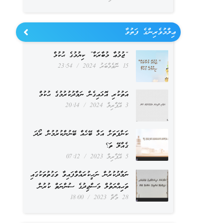
ޢިލްމުވެރިންގެ ފަތުވާ
“ޖުމުޢާ މުބާރަކާ” ކިޔުމުގެ ޙުކުމް
15 ނޮވެމްބަރު 2024
23:54
އަތުކުރި އޮޅައިގެން ނަމާދުކުރުމުގެ ޙުކުމް
3 އޭޕްރިލް 2024
20:14
ކަންފަތަށް އަޅާ ބޭހެއް ބޭނުންކުރުމުން ރޯދަ
ގެއްލޭ ތަ؟
5 އޭޕްރިލް 2023
07:12
ނަމާދުކުރުން ނަހީކުރައްވާފައިވާ ވަގުތުތަކުގައި
ތަޙިއްޔަތުލް މަސްޖިދުގެ ސުންނަތް ކުރުން
28 މާޗް 2023
18:00