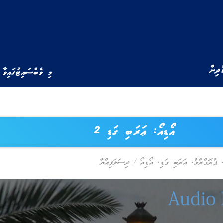
ުދިން
މި ވެބްސައިޓުގައިވާ 
އޯޑިއޯ: ޢަރަބި ގަޑި 2
,
އަރަބި ގަޑި
,
އޯޑިއޯ
/
ދިސަލަފިއްޔާ