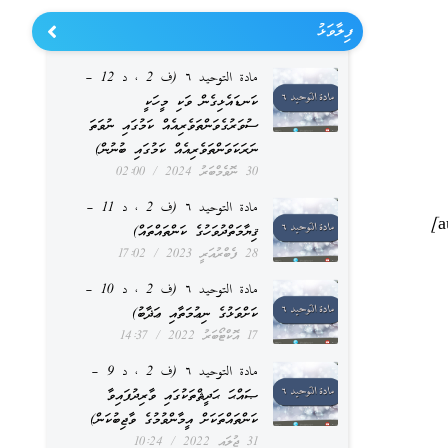
ފިލާވަޅު
مادة التوحيد ٦ (ف 2 ، د 12 –
ކަނޑައެޅިގެން ވަކި މީހަކީ
ސުވަރުގެވަންތަވެރިއެއް ކަމުގައި ނުވަތަ
ނަރަކަވަންތަވެރިއެއް ކަމުގައި ބުނުން)
30 ނޮވެމްބަރު 2024
02:00
مادة التوحيد ٦ (ف 2 ، د 11 –
ޤިޔާމަތްދުވަހުގެ ކަންތައްތައް)
28 ފެބްރުއަރީ 2023
17:02
مادة التوحيد ٦ (ف 2 ، د 10 –
ކަށްވަޅުގެ ނިޢުމަތާއި ޢަޛާބު)
17 އޮކްޓޯބަރު 2022
14:37
مادة التوحيد ٦ (ف 2 ، د 9 –
ޞައްޙަ ޙަދީޘްތަކުގައި ވާރިދުފައިވާ
ކަންތައްތަކަށް އީމާންވުމުގެ ވާޖިބުކަން)
31 ޖުލައި 2022
10:24