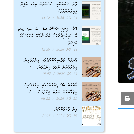
ފޮތް: ޤުރުއާނާއި ސުންނަތުން ތިބާގެ ޢަޤީދާ
ލިބިގަންނާށެވެ!
21 ޖޫން 2026
13:28
ފޮތް: ކީރިތި ރަސޫލާ صلى الله عليه وسلم
ގެ ކައިވެނިފުޅުތަކާ މެދު ދެކެވޭ ވާހަކަތަކުގެ
ޙަޤީޤަތް
21 ޖޫން 2026
12:39
އާޔަތެއް ތަފްސީރުކުރުމުގައި ޢިލްމުވެރިން
އިޖްމާޢުވުން ނުވަތަ ޚިލާފުވުން – 2
31 މާޗް 2026
08:17
އާޔަތެއް ތަފްސީރުކުރުމުގައި ޢިލްމުވެރިން
އިޖްމާޢުވުން ނުވަތަ ޚިލާފުވުން – 1
25 މާޗް 2026
08:22
ޢީދު ފާހަގަކުރުން
19 މާޗް 2026
16:23